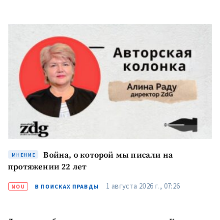
Телефон
+ Личный телефон
Я прочитал(а) и согласен(на)
с
политикой
конфиденциальности
.
ОТПРАВИТЬ НОВОСТЬ
Война, о которой мы писали на
МНЕНИЕ
ПОДДЕРЖАТЬ
протяжении 22 лет
1 августа 2026 г., 07:26
NOU
В ПОИСКАХ ПРАВДЫ