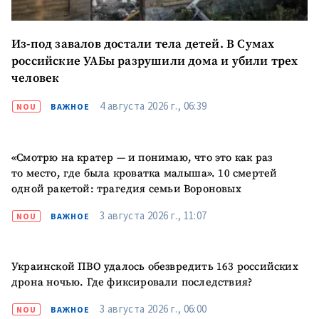
заголовок
+ Загрузить
Фотография
Из-под завалов достали тела детей. В Сумах
изображение
российские УАБы разрушили дома и убили трех
+ Добавить ссылку на
Ссылка на медиа
человек
медиа
4 августа 2026 г., 06:39
NOU
ВАЖНОЕ
+ Добавить текст
Текст новости
новости
«Смотрю на кратер — и понимаю, что это как раз
то место, где была кроватка малыша». 10 смертей
одной ракетой: трагедия семьи Вороновых
КОНТАКТНЫЙ ИСТОЧНИК
3 августа 2026 г., 11:07
NOU
ВАЖНОЕ
Анонимный источник
Имя
+ Моё имя
Украинской ПВО удалось обезвредить 163 российских
дрона ночью. Где фиксировали последствия?
Электронная почта
+ Мой email
3 августа 2026 г., 06:00
NOU
ВАЖНОЕ