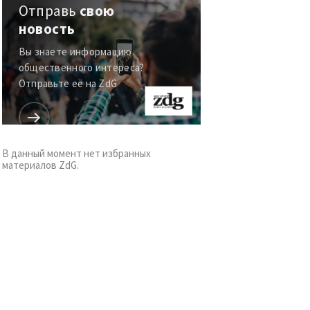
Отправь
свою
новость
Вы знаете информацию
общественного интереса?
Отправьте её на ZdG
В данный момент нет избранных
материалов ZdG.
к
я
il