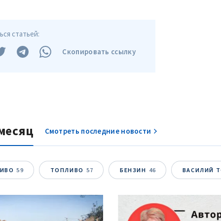
Телефон
+ Личный те
Я прочитал(а) и согл
+ Добавить текст новости
ся статьей:
политикой конфид
Скопировать ссылку
ОТПРАВИТЬ Н
месяц
Смотреть последние новости
ЛИВО
59
ТОПЛИВО
57
БЕНЗИН
46
ВАСИЛИЙ 