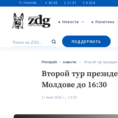
€
20.05
$
17.37
₽
0.214
°C
, Chișinău
Новости
Политика
+4970
ПОДДЕРЖАТЬ
Поиск
+144
Principală
—
новости
— Второй тур президен
Второй тур президе
Молдове до 16:30
17 мая 2025 г., 13:50