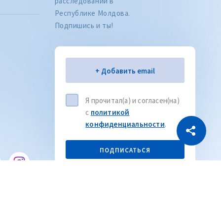
расследований в
Республике Молдова.
Подпишись и ты!
Citește articolul
CITEȘTE
Электронная почта
+ Добавить email
Я прочитал(а) и согласен(на)
с
политикой
конфиденциальности
.
Скопировать ссылку
ПОДПИСАТЬСЯ