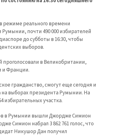
по состоянию на 16:30 сегодняшнего
в режиме реального времени
Румынии, почти 490 000 избирателей
иаспоре до субботы в 16:30, чтобы
дентских выборов.
й проголосовали в Великобритании,
 и Франции.
КОНТАКТНЫЙ ИСТОЧНИК
ое гражданство, смогут еще сегодня и
Анонимный источни
а на выборах президента Румынии. На
и
+ Добавить заголовок
4 избирательных участка.
Имя
+ Моё им
+ Загрузить изображение
ров в Румынии вышли Джордже Симион
дже Симион набрал 3 862 761 голос, что
Электронная почта
+ Мой ema
+ Добавить ссылку на медиа
ндидат Никушор Дан получил