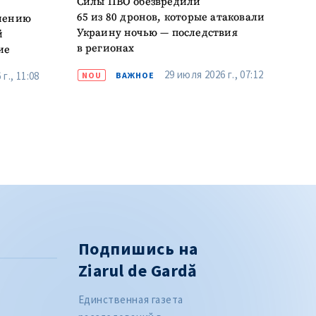
Силы ПВО обезвредили
65 из 80 дронов, которые атаковали
елению
Украину ночью — последствия
й
в регионах
ие
29 июля 2026 г., 07:12
г., 11:08
NOU
ВАЖНОЕ
Подпишись на
Ziarul de Gardă
Единственная газета