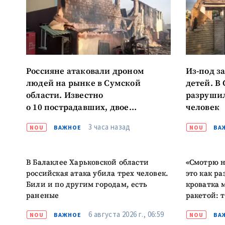
Россияне атаковали дроном
Из-под з
людей на рынке в Сумской
детей. В
области. Известно
разрушил
о 10 пострадавших, двое
человек
в тяжелом состоянии
3 часа назад
NOU
ВАЖНОЕ
NOU
ВА
В Балаклее Харьковской области
«Смотрю н
российская атака убила трех человек.
это как ра
Били и по другим городам, есть
кроватка 
раненые
ракетой: 
6 августа 2026 г., 06:59
NOU
ВАЖНОЕ
NOU
ВА