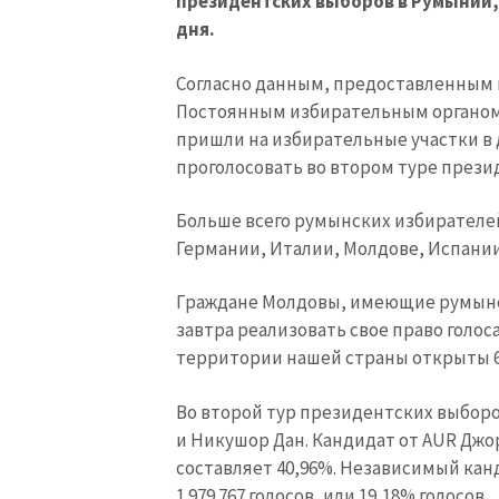
президентских выборов в Румынии, 
дня.
Согласно данным, предоставленным 
Постоянным избирательным органом 
пришли на избирательные участки в д
проголосовать во втором туре прези
Больше всего румынских избирателе
Германии, Италии, Молдове, Испании
МОЯ НОВОСТЬ
Граждане Молдовы, имеющие румынск
завтра реализовать свое право голос
Заголовок новост
территории нашей страны открыты 6
Фотография
Во второй тур президентских выбо
и Никушор Дан. Кандидат от AUR Джор
Ссылка на медиа
составляет 40,96%. Независимый ка
1 979 767 голосов, или 19,18% голосов.