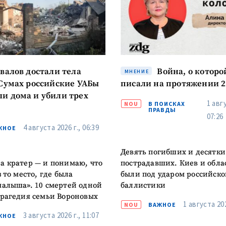
авалов достали тела
Война, о которо
МНЕНИЕ
 Сумах российские УАБы
писали на протяжении 2
и дома и убили трех
1 авгу
NOU
В ПОИСКАХ
ПРАВДЫ
07:26
4 августа 2026 г., 06:39
ЖНОЕ
Девять погибших и десятки
а кратер — и понимаю, что
пострадавших. Киев и обла
з то место, где была
были под ударом российско
малыша». 10 смертей одной
баллистики
трагедия семьи Вороновых
1 августа 202
NOU
ВАЖНОЕ
3 августа 2026 г., 11:07
ЖНОЕ