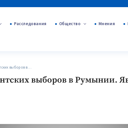
Расследования
Общество
Мнения
+53
+312
+75
тских выборов в…
нтских выборов в Румынии. Я