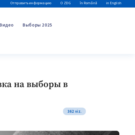
Отправить информацию
О ZDG
în Română
in English
Видео
Выборы 2025
Поиск
вка на выборы в
362 viz.