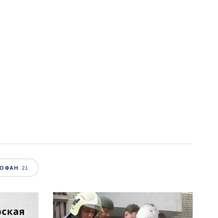
лефон
асен(на) с
енциальности
.
ОВОСТЬ
ТОФАН
21