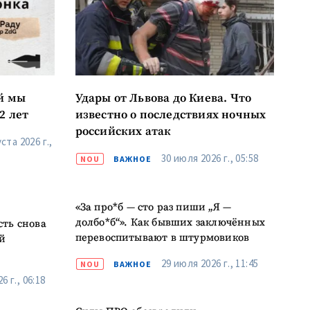
й мы
Удары от Львова до Киева. Что
2 лет
известно о последствиях ночных
российских атак
ста 2026 г.,
30 июля 2026 г., 05:58
NOU
ВАЖНОЕ
«За про*б — сто раз пиши „Я —
долбо*б“». Как бывших заключённых
сть снова
перевоспитывают в штурмовиков
й
29 июля 2026 г., 11:45
NOU
ВАЖНОЕ
6 г., 06:18