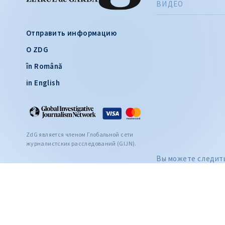
ВИДЕО
Отправить информацию
О ZDG
în Română
in English
ZdG является членом Глобальной сети
журналистских расследований (GIJN).
Вы можете следить 
публикуем расслед
2004—2026 © Ziarul de Gardă.
дня, а также на: Yo
Все права защищены.
TikTok.
Разработано
SENSMEDIA