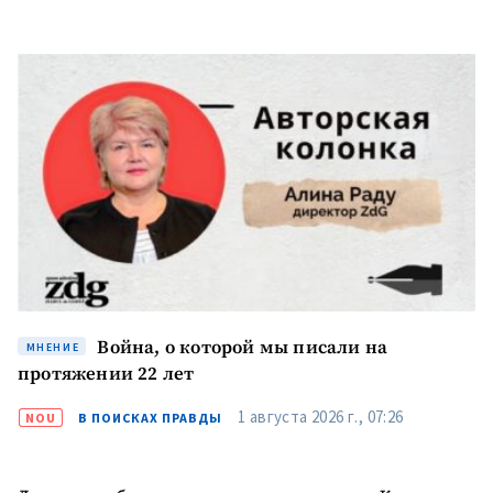
Телефон
+ Личный телефон
Я прочитал(а) и согласен(на)
с
политикой
конфиденциальности
.
ОТПРАВИТЬ НОВОСТЬ
Война, о которой мы писали на
МНЕНИЕ
ПОДДЕРЖАТЬ
протяжении 22 лет
1 августа 2026 г., 07:26
NOU
В ПОИСКАХ ПРАВДЫ