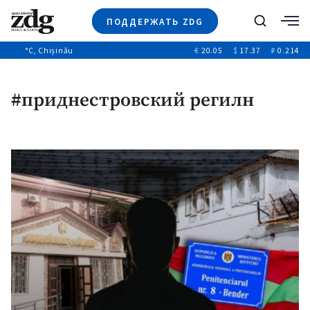
ПОДДЕРЖАТЬ ZDG
Поиск
°C
, Chișinău
€
20.05
$
17.37
₽
0.214
Новости
+4970
+144
Политика
+53
#приднестровский регилн
Расследования
Общество
+312
+75
Мнения
Видео
Выборы 2025