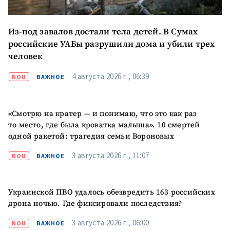
заголовок
+ Загрузить
Фотография
Из-под завалов достали тела детей. В Сумах
изображение
российские УАБы разрушили дома и убили трех
+ Добавить ссылку на
Ссылка на медиа
человек
медиа
4 августа 2026 г., 06:39
NOU
ВАЖНОЕ
+ Добавить текст
Текст новости
новости
«Смотрю на кратер — и понимаю, что это как раз
то место, где была кроватка малыша». 10 смертей
одной ракетой: трагедия семьи Вороновых
КОНТАКТНЫЙ ИСТОЧНИК
3 августа 2026 г., 11:07
NOU
ВАЖНОЕ
Анонимный источник
Имя
+ Моё имя
Украинской ПВО удалось обезвредить 163 российских
дрона ночью. Где фиксировали последствия?
Электронная почта
+ Мой email
3 августа 2026 г., 06:00
NOU
ВАЖНОЕ