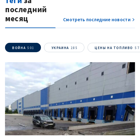
теги
за
последний
месяц
Электронная почта
+ Мой email
Смотреть последние новости
Телефон
+ Личный телефон
ВОЙНА
501
УКРАИНА
285
ЦЕНЫ НА ТОПЛИВО
57
Я прочитал(а) и согласен(на)
с
политикой
конфиденциальности
.
ОТПРАВИТЬ НОВОСТЬ