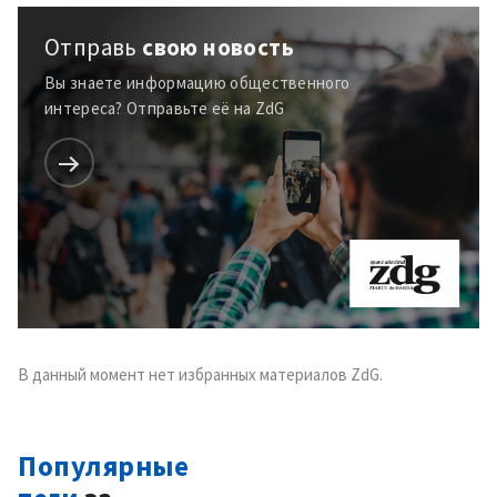
Отправь
свою новость
МОЯ НОВОСТЬ
Вы знаете информацию общественного
+ Добавить
Заголовок новости
интереса? Отправьте её на ZdG
заголовок
+ Загрузить
Фотография
изображение
+ Добавить ссылку на
Ссылка на медиа
медиа
+ Добавить текст
Текст новости
новости
В данный момент нет избранных материалов ZdG.
КОНТАКТНЫЙ ИСТОЧНИК
Анонимный источник
Популярные
Имя
+ Моё имя