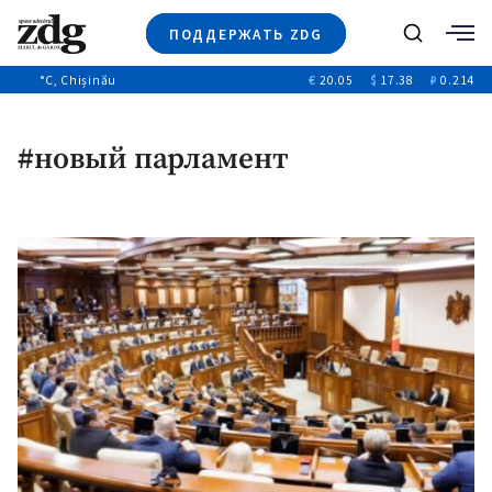
ПОДДЕРЖАТЬ ZDG
Поиск
°C
, Chișinău
€
20.05
$
17.38
₽
0.214
Новости
+4968
+144
Политика
+53
#новый парламент
Расследования
Общество
+312
+75
Мнения
Видео
Выборы 2025