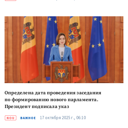
Отправить
О ZDG
информацию
în Română
in English
Определена дата проведения заседания
по формированию нового парламента.
Президент подписала указ
17 октября 2025 г., 06:10
NOU
ВАЖНОЕ