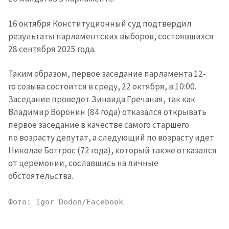
16 октября Конституционный суд подтвердил
результаты парламентских выборов, состоявшихся
28 сентября 2025 года.
Таким образом, первое заседание парламента 12-
го созыва состоится в среду, 22 октября, в 10:00.
Отправить
О ZDG
информацию
Заседание проведет Зинаида Гречаная, так как
în Română
in English
Владимир Воронин (84 года) отказался открывать
первое заседание в качестве самого старшего
по возрасту депутат, а следующий по возрасту идет
Николае Ботгрос (72 года), который также отказался
от церемонии, сославшись на личные
обстоятельства.
Фото: Igor Dodon/Facebook