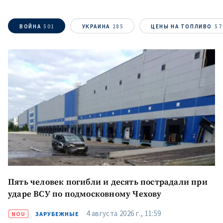
+ Добавить
Заголовок новости
заголовок
ВОЙНА
501
УКРАИНА
285
ЦЕНЫ НА ТОПЛИВО
57
+ Загрузить
Фотография
изображение
+ Добавить ссылку на
Ссылка на медиа
медиа
+ Добавить текст
Текст новости
новости
КОНТАКТНЫЙ ИСТОЧНИК
Анонимный источник
Пять человек погибли и десять пострадали при
ударе ВСУ по подмосковному Чехову
Имя
+ Моё имя
4 августа 2026 г., 11:59
NOU
ЗАРУБЕЖНЫЕ