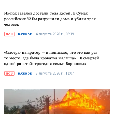
Электронная почта
+ Мой email
Из-под завалов достали тела детей. В Сумах
Телефон
+ Личный телефон
российские УАБы разрушили дома и убили трех
человек
Я прочитал(а) и согласен(на)
с
политикой
4 августа 2026 г., 06:39
NOU
ВАЖНОЕ
конфиденциальности
.
ОТПРАВИТЬ НОВОСТЬ
«Смотрю на кратер — и понимаю, что это как раз
то место, где была кроватка малыша». 10 смертей
одной ракетой: трагедия семьи Вороновых
3 августа 2026 г., 11:07
NOU
ВАЖНОЕ