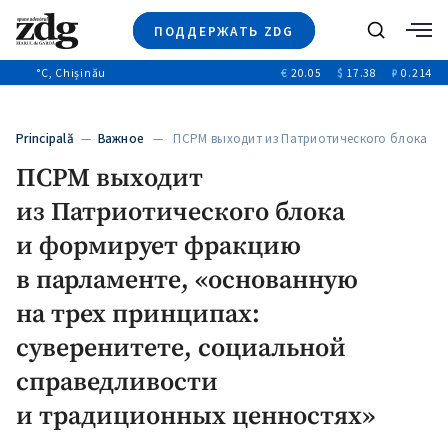
ПОДДЕРЖАТЬ ZDG
Поиск
°C
, Chișinău
€
20.05
$
17.38
₽
0.214
Новости
+4968
+144
Политика
+53
Principală
—
Важное
— ПСРМ выходит из Патриотического блока
Расследования
и формирует…
ПСРМ выходит
Общество
+312
+75
из Патриотического блока
Мнения
Видео
и формирует фракцию
Выборы 2025
в парламенте, «основанную
на трех принципах:
суверенитете, социальной
справедливости
и традиционных ценностях»