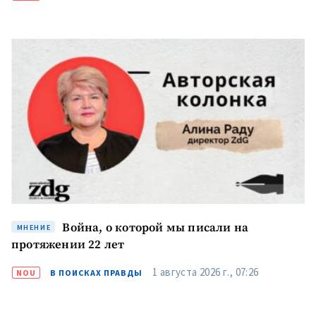
КОНТАКТНЫЙ ИСТОЧНИК
Анонимный источник
Имя
+ Моё имя
Электронная почта
+ Мой email
Телефон
+ Личный телефон
Я прочитал(а) и согласен(на)
с
политикой
Война, о которой мы писали на
МНЕНИЕ
конфиденциальности
.
протяжении 22 лет
ОТПРАВИТЬ НОВОСТЬ
1 августа 2026 г., 07:26
NOU
В ПОИСКАХ ПРАВДЫ