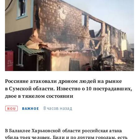
Россияне атаковали дроном людей на рынке
в Сумской области. Известно о 10 пострадавших,
двое в тяжелом состоянии
8 часов назад
NOU
ВАЖНОЕ
Отправить
О ZDG
информацию
în Română
in English
В Балаклее Харьковской области российская атака
убила трех человек. Били и по другим городам, есть