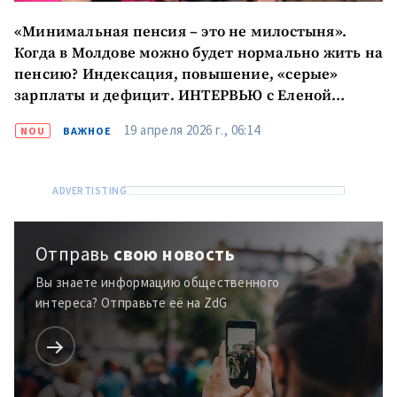
«Минимальная пенсия – это не милостыня».
Когда в Молдове можно будет нормально жить на
пенсию? Индексация, повышение, «серые»
зарплаты и дефицит. ИНТЕРВЬЮ с Еленой
Цыбырнэ, директором Национальной кассы
19 апреля 2026 г., 06:14
NOU
ВАЖНОЕ
социального страхования
Отправь
свою новость
Вы знаете информацию общественного
интереса? Отправьте её на ZdG