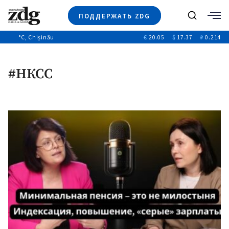
ПОДДЕРЖАТЬ ZDG
Поиск
°C
, Chișinău
€
20.05
$
17.37
₽
0.214
Новости
+4970
+144
Политика
+53
#НКСС
Расследования
Общество
+312
+75
Мнения
Видео
Выборы 2025