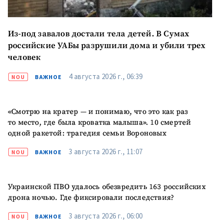
Из-под завалов достали тела детей. В Сумах
российские УАБы разрушили дома и убили трех
человек
4 августа 2026 г., 06:39
NOU
ВАЖНОЕ
МОЯ НОВОСТЬ
+ Добавить
Заголовок новости
«Смотрю на кратер — и понимаю, что это как раз
заголовок
то место, где была кроватка малыша». 10 смертей
одной ракетой: трагедия семьи Вороновых
+ Загрузить
Фотография
изображение
3 августа 2026 г., 11:07
NOU
ВАЖНОЕ
+ Добавить ссылку на
Ссылка на медиа
медиа
Украинской ПВО удалось обезвредить 163 российских
дрона ночью. Где фиксировали последствия?
+ Добавить текст
Текст новости
3 августа 2026 г., 06:00
NOU
ВАЖНОЕ
новости