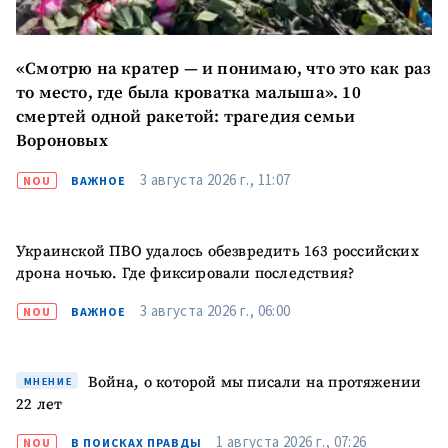
«Смотрю на кратер — и понимаю, что это как раз
то место, где была кроватка малыша». 10
смертей одной ракетой: трагедия семьи
Вороновых
3 августа 2026 г., 11:07
NOU
ВАЖНОЕ
МОЯ НОВОСТЬ
+ Добавить
Заголовок новости
заголовок
Украинской ПВО удалось обезвредить 163 российских
дрона ночью. Где фиксировали последствия?
+ Загрузить
Фотография
изображение
3 августа 2026 г., 06:00
NOU
ВАЖНОЕ
+ Добавить ссылку на
Ссылка на медиа
медиа
Война, о которой мы писали на протяжении
МНЕНИЕ
22 лет
+ Добавить текст
Текст новости
1 августа 2026 г., 07:26
NOU
В ПОИСКАХ ПРАВДЫ
новости