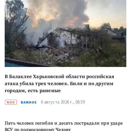
В Балаклее Харьковской области российская
атака убила трех человек. Били и по другим
городам, есть раненые
6 августа 2026 г., 06:59
NOU
ВАЖНОЕ
Отправить
О ZDG
информацию
în Română
in English
Пять человек погибли и десять пострадали при ударе
ВСУ по подмосковному Чехову