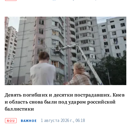
КОНТАКТНЫЙ ИСТОЧНИК
Анонимный источник
Имя
+ Моё имя
Электронная почта
+ Мой email
Телефон
+ Личный телефон
Я прочитал(а) и согласен(на)
с
политикой
Девять погибших и десятки пострадавших. Киев
конфиденциальности
.
и область снова были под ударом российской
баллистики
ОТПРАВИТЬ НОВОСТЬ
1 августа 2026 г., 06:18
NOU
ВАЖНОЕ