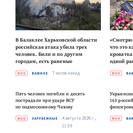
МОЯ НОВОСТЬ
Заголовок новост
В Балаклее Харьковской области
«Смотрю 
российская атака убила трех
что это к
Фотография
человек. Били и по другим
кроватка
городам, есть раненые
одной ра
Воронов
Ссылка на медиа
7 часов назад
NOU
ВАЖНОЕ
NOU
ВА
Пять человек погибли и десять
Украинско
Текст новости
пострадали при ударе ВСУ
163 росси
по подмосковному Чехову
фиксирова
4 августа 2026 г.,
NOU
ЗАРУБЕЖНЫЕ
NOU
ВА
11:59