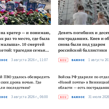
КОНТАКТНЫЙ ИСТОЧНИК
Анонимный источни
и
+ Добавить заголовок
на кратер — и понимаю,
Девять погибших и деся
Имя
+ Моё им
ак раз то место, где была
пострадавших. Киев и о
+ Загрузить изображение
 малыша». 10 смертей
снова были под ударом
кетой: трагедия семьи
российской баллистики
Электронная почта
+ Мой ema
ых
+ Добавить ссылку на медиа
3 августа 2026 г., 11:07
1 августа 202
ЖНОЕ
NOU
ВАЖНОЕ
Телефон
+ Личный те
й ПВО удалось обезвредить
Войска РФ ударили по отд
Я прочитал(а) и согл
+ Добавить текст новости
йских дрона ночью. Где
«Новой почты» в Винницко
политикой конфид
ли последствия?
области — есть пострадавш
ОТПРАВИТЬ Н
3 августа 2026 г., 06:00
31 июля 2026 
ЖНОЕ
NOU
ВАЖНОЕ