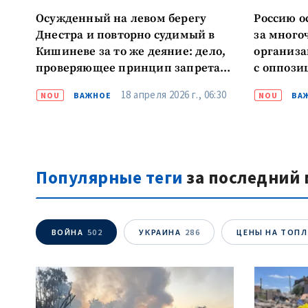
Осужденный на левом берегу
Россию о
Днестра и повторно судимый в
за много
Кишиневе за то же деяние: дело,
организа
проверяющее принцип запрета
с оппози
двойного наказания
Навальн
18 апреля 2026 г., 06:30
NOU
ВАЖНОЕ
NOU
ВА
Популярные теги
за последний 
ВОЙНА
502
УКРАИНА
286
ЦЕНЫ НА ТОП