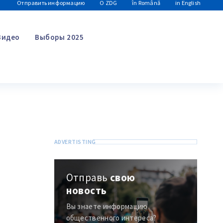
Отправить информацию
О ZDG
în Română
in English
Видео
Выборы 2025
Поиск
Отправь
свою
новость
Вы знаете информацию
общественного интереса?