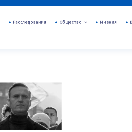
Расследования
Общество
Мнения
+53
+312
+75