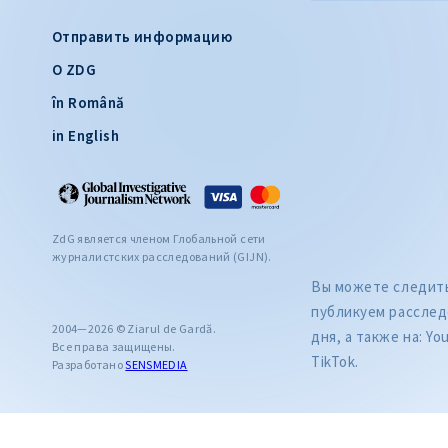
Отправить информацию
О ZDG
în Română
in English
ZdG является членом Глобальной сети
журналистских расследований (GIJN).
Вы можете следить 
публикуем расслед
2004—2026 © Ziarul de Gardă.
дня, а также на: Yo
Все права защищены.
TikTok.
Разработано
SENSMEDIA