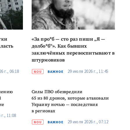
к
тки
«За про*б — сто раз пиши „Я —
я
бласть
долбо*б“». Как бывших
заключённых перевоспитывают в
штурмовиков
il
6 г., 06:18
29 июля 2026 г., 11:45
NOU
ВАЖНОЕ
лефон
елению
Силы ПВО обезвредили
асен(на) с
й
65 из 80 дронов, которые атаковали
енциальности
.
ие
Украину ночью — последствия
ОВОСТЬ
в регионах
г., 11:08
29 июля 2026 г., 07:12
NOU
ВАЖНОЕ