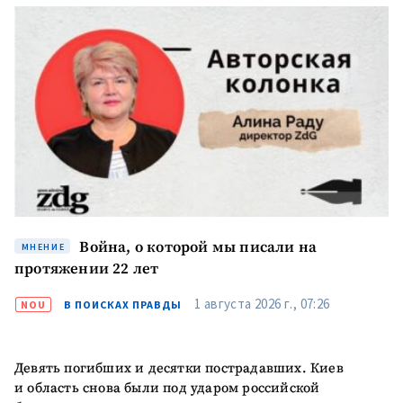
КОНТАКТНЫЙ ИСТОЧНИК
Анонимный источник
Имя
+ Моё имя
Электронная почта
+ Мой email
Телефон
+ Личный телефон
Я прочитал(а) и согласен(на)
Война, о которой мы писали на
МНЕНИЕ
с
политикой
протяжении 22 лет
конфиденциальности
.
1 августа 2026 г., 07:26
NOU
В ПОИСКАХ ПРАВДЫ
ОТПРАВИТЬ НОВОСТЬ
Девять погибших и десятки пострадавших. Киев
и область снова были под ударом российской