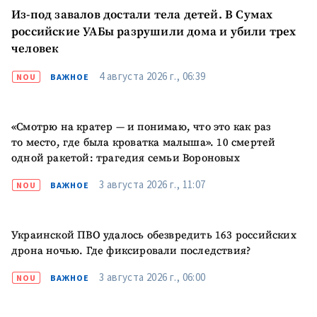
Из-под завалов достали тела детей. В Сумах
российские УАБы разрушили дома и убили трех
человек
4 августа 2026 г., 06:39
NOU
ВАЖНОЕ
МОЯ НОВОСТЬ
«Смотрю на кратер — и понимаю, что это как раз
+ Добавить
Заголовок новости
то место, где была кроватка малыша». 10 смертей
заголовок
одной ракетой: трагедия семьи Вороновых
+ Загрузить
Фотография
3 августа 2026 г., 11:07
NOU
ВАЖНОЕ
изображение
+ Добавить ссылку на
Ссылка на медиа
медиа
Украинской ПВО удалось обезвредить 163 российских
дрона ночью. Где фиксировали последствия?
3 августа 2026 г., 06:00
NOU
ВАЖНОЕ
+ Добавить текст
Текст новости
новости