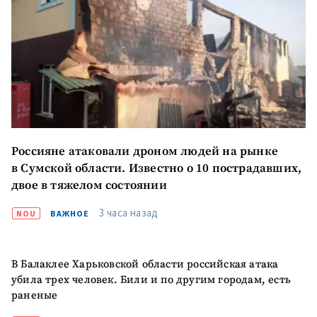
Россияне атаковали дроном людей на рынке
в Сумской области. Известно о 10 пострадавших,
двое в тяжелом состоянии
3 часа назад
NOU
ВАЖНОЕ
Отправить
О ZDG
В Балаклее Харьковской области российская атака
информацию
убила трех человек. Били и по другим городам, есть
în Română
in English
раненые