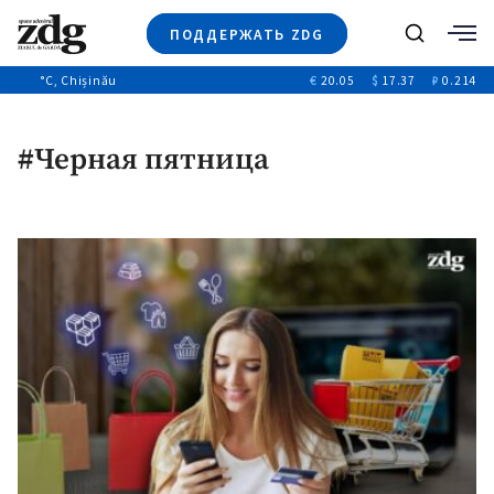
ПОДДЕРЖАТЬ ZDG
Поиск
°C
, Chișinău
€
20.05
$
17.37
₽
0.214
Новости
+4970
+144
Политика
+53
#Черная пятница
Расследования
Общество
+312
+75
Мнения
Видео
Выборы 2025