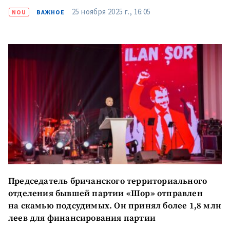
финансировании
25 ноября 2025 г., 16:05
NOU
ВАЖНОЕ
МОЯ НОВОСТЬ
+ Добавить
Заголовок новости
Председатель бричанского территориального
заголовок
отделения бывшей партии «Шор» отправлен
+ Загрузить
на скамью подсудимых. Он принял более 1,8 млн
Фотография
изображение
леев для финансирования партии