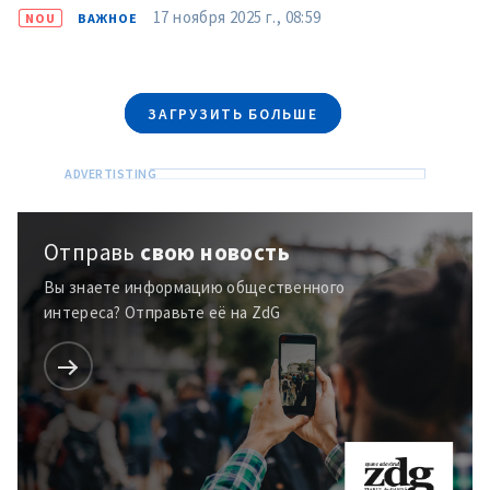
+ Добавить ссылку на
Ссылка на медиа
17 ноября 2025 г., 08:59
NOU
ВАЖНОЕ
медиа
+ Добавить текст
ЗАГРУЗИТЬ БОЛЬШЕ
Текст новости
новости
КОНТАКТНЫЙ ИСТОЧНИК
Анонимный источник
Отправь
свою новость
Имя
+ Моё имя
Вы знаете информацию общественного
интереса? Отправьте её на ZdG
Электронная почта
+ Мой email
Телефон
+ Личный телефон
Я прочитал(а) и согласен(на)
с
политикой