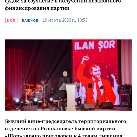
судом за соучастие в получении незаконного
финансирования партии
19 марта 2026 г., 13:53
NOU
ВАЖНОЕ
Отправить
О ZDG
информацию
în Română
in English
Бывший вице-председатель территориального
отделения на Рышкановке бывшей партии
«Шор» заочно приговорен к 4 годам лишения