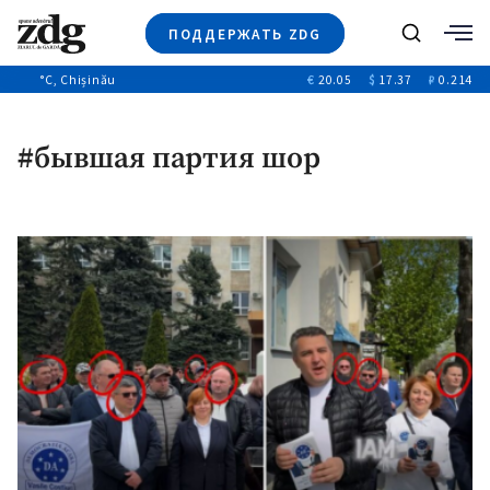
ПОДДЕРЖАТЬ ZDG
Поиск
°C
, Chișinău
€
20.05
$
17.37
₽
0.214
Новости
+4970
+144
Политика
+53
#бывшая партия шор
Расследования
Общество
+312
+75
Мнения
Видео
Выборы 2025