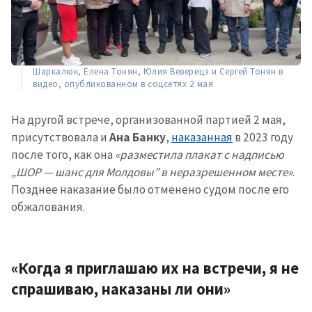
Шаркалюк, Елена Тонян, Юлия Веверицэ и Сергей Тонян в
видео, опубликованном в соцсетях 2 мая
На другой встрече, организованной партией 2 мая,
присутствовала и
Ана Банку
,
наказанная
в 2023 году
после того, как она
«разместила плакат с надписью
„ШОР — шанс для Молдовы” в неразрешенном месте»
.
Позднее наказание было отменено судом после его
обжалования.
«Когда я приглашаю их на встречи, я не
спрашиваю, наказаны ли они»