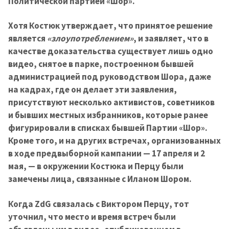
Политической партией «Шор».
Хотя Костюк утверждает, что принятое решение
является
«злоупотреблением»
, и заявляет, что в
качестве доказательства существует лишь одно
видео, снятое в парке, построенном бывшей
администрацией под руководством Шора, даже
на кадрах, где он делает эти заявления,
присутствуют несколько активистов, советников
и бывших местных избранников, которые ранее
фигурировали в списках бывшей Партии «Шор».
Кроме того, и на других встречах, организованных
в ходе предвыборной кампании — 17 апреля и 2
мая, — в окружении Костюка и Перцу были
замечены лица, связанные с Иланом Шором.
Когда ZdG связалась с Виктором Перцу, тот
уточнил, что место и время встреч были