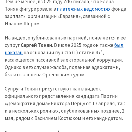
Тем не менее, в 2025 году ZdG писала, что Елена
Тонян фигурировала в
платежных ведомостях
фонда
зарплаты организации «Евразия», связанной с
Иланом Шором.
На видео, опубликованных партией, появляется и ее
супруг
Сергей Тонян
. В июле 2025 года он также
был
наказан
на основании пункта (1) статьи 47¹,
касающегося пассивной электоральной коррупции.
Однако в его случае жалоба, поданная адвокатами,
была отклонена Оргеевским судом.
Супруги Тонян присутствуют как в видео с
официального представления кандидата Партии
«Демократия дома» Виктора Перцу от 17 апреля, так
и в нескольких роликах, опубликованных позднее, 2
мая, рядом с Василием Костюком и его кандидатом.