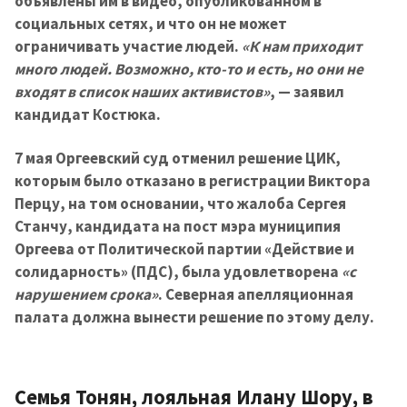
объявлены им в видео, опубликованном в
социальных сетях, и что он не может
ограничивать участие людей.
«К нам приходит
много людей. Возможно, кто-то и есть, но они не
входят в список наших активистов»
, — заявил
кандидат Костюка.
7 мая Оргеевский суд отменил решение ЦИК,
которым было отказано в регистрации Виктора
Перцу, на том основании, что жалоба Сергея
Станчу, кандидата на пост мэра муниципия
Оргеева от Политической партии «Действие и
солидарность» (ПДС), была удовлетворена
«с
нарушением срока»
. Северная апелляционная
палата должна вынести решение по этому делу.
Семья Тонян, лояльная Илану Шору, в