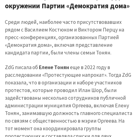
окружении Партии «Демократия дома»
Среди людей, наиболее часто присутствовавших
рядом с Василием Костюком и Виктором Перцу на
пресс-конференциях, организованных Партией
«Демократия дома», включая представление
кандидата партии, были члены семьи Тонян.
ZdG писала об
Елене Тонян
еще в 2022 году в
расследовании «Протестующие напрокат». Тогда ZdG
показала, что в организации и наборе участников
протестов, которые проводил Илан Шор, были
задействованы несколько сотрудников публичной
администрации муниципия Оргеева, включая Елену
Тонян, занимавшую должность главного специалиста
по связям с общественностью в мэрии Оргеева. На
тот момент она координировала группы
протестующих и составляла списки для двух