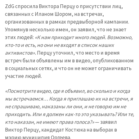
ZdG спросила Виктора Перцу о присутствии лиц,
связанных с Иланом Шором, на встречах,
ПОДДЕРЖАТЬ
организованных в рамках предвыборной кампании.
Упомянув несколько имен, он заявил, что не знает
этих людей:
«К нам приходит много людей. Возможно,
кто-то и есть, но они не входят в список наших
активистов».
Перцу уточнил, что место и время
встреч были объявлены им в видео, опубликованном
в социальных сетях, и что он не может ограничивать
участие людей.
«Посмотрите видео, где я объявил, во сколько и когда
мы встречаемся… Когда я приглашаю их на встречи, я
не спрашиваю, наказаны ли они, и не говорю им не
приходить. Или я должен как-то это указывать? Или те,
кто наказан, не имеют права голоса?»
— заявил
Виктор Перцу, кандидат Костюка на выборах в
мэрию муниципия Оргеева.