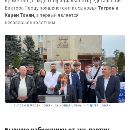
Кроме того, в видео с официального представления
Виктора Перцу появляются и их сыновья
Тигран и
Карен Тонян
, а первый является
несовершеннолетним.
Тигран и Карен Тонян, сыновья Елены и Сергея Тонян
Отправить
О ZDG
информацию
în Română
in English
Бывшие избранники от экс-партии