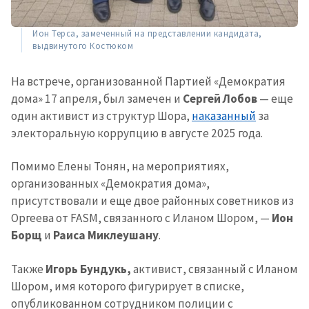
новости
Ион Терса, замеченный на представлении кандидата,
КОНТАКТНЫЙ ИСТОЧНИК
выдвинутого Костюком
Анонимный источник
На встрече, организованной Партией «Демократия
Имя
дома» 17 апреля, был замечен и
Сергей Лобов
— еще
+ Моё имя
один активист из структур Шора,
наказанный
за
электоральную коррупцию в августе 2025 года.
Электронная почта
+ Мой email
Помимо Елены Тонян, на мероприятиях,
Телефон
+ Личный телефон
организованных «Демократия дома»,
присутствовали и еще двое районных советников из
Я прочитал(а) и согласен(на)
Оргеева от FASM, связанного с Иланом Шором, —
Ион
с
политикой
Борщ
и
Раиса Миклеушану
.
конфиденциальности
.
ОТПРАВИТЬ НОВОСТЬ
Также
Игорь Бундукь,
активист, связанный с Иланом
Шором, имя которого фигурирует в списке,
опубликованном сотрудником полиции с