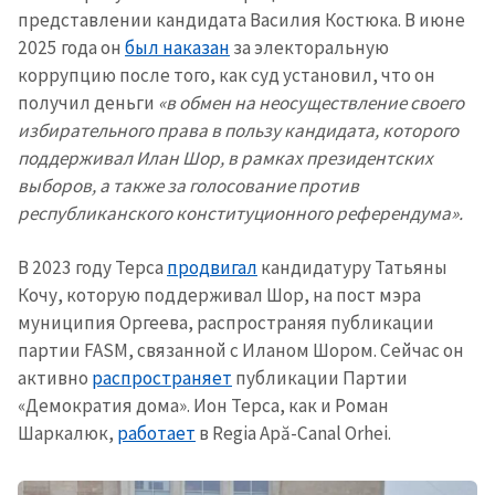
представлении кандидата Василия Костюка. В июне
2025 года он
был наказан
за электоральную
коррупцию после того, как суд установил, что он
получил деньги
«в обмен на неосуществление своего
избирательного права в пользу кандидата, которого
поддерживал Илан Шор, в рамках президентских
выборов, а также за голосование против
республиканского конституционного референдума».
В 2023 году Терса
продвигал
кандидатуру Татьяны
Кочу, которую поддерживал Шор, на пост мэра
муниципия Оргеева, распространяя публикации
партии FASM, связанной с Иланом Шором. Сейчас он
активно
распространяет
публикации Партии
«Демократия дома». Ион Терса, как и Роман
Шаркалюк,
работает
в Regia Apă-Canal Orhei.