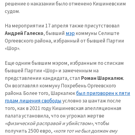
решение о наказании было отменено Кишиневским
судом.
На мероприятии 17 апреля также присутствовал
Андрей Галеско
, бывший
мэр
коммуны Селиште
Оргеевского района, избранный от бывшей Партии
«Шор».
Еще одним бывшим мэром, избранным по спискам
бывшей Партии «Шор» и замеченным на
представлении кандидата, стал
Роман Шаркалюк
.
Он возглавлял коммуну Похребень Оргеевского
района. Более того, Шаркалюк
был приговорен к пяти
годам лишения свободы
условно за шантаж после
того, как в 2021 году Кишиневская апелляционная
палата установила, что он угрожал жертве
«физической расправой и убийством»,
чтобы
получить 2500 евро,
«хотя тот не был должен ему