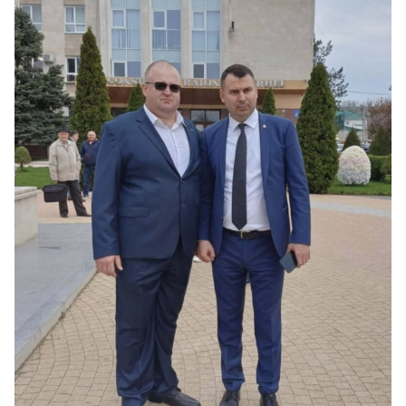
МОЯ НОВОСТЬ
+ Добавить
Заголовок новости
заголовок
+ Загрузить
Фотография
изображение
+ Добавить ссылку на
Ссылка на медиа
медиа
+ Добавить текст
Текст новости