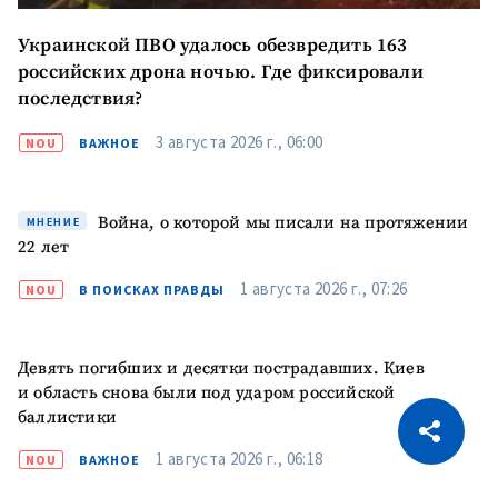
Украинской ПВО удалось обезвредить 163
российских дрона ночью. Где фиксировали
последствия?
3 августа 2026 г., 06:00
NOU
ВАЖНОЕ
Война, о которой мы писали на протяжении
МНЕНИЕ
22 лет
1 августа 2026 г., 07:26
NOU
В ПОИСКАХ ПРАВДЫ
Девять погибших и десятки пострадавших. Киев
и область снова были под ударом российской
CITEȘTE
баллистики
Citește articolul
Скопировать ссылку
1 августа 2026 г., 06:18
NOU
ВАЖНОЕ