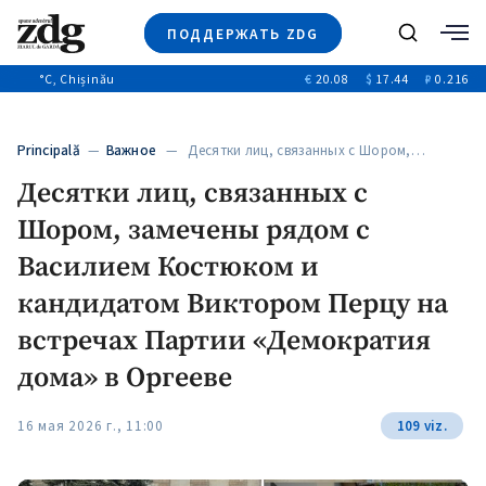
ПОДДЕРЖАТЬ ZDG
Поиск
°C
, Chișinău
€
20.08
$
17.44
₽
0.216
Новости
+4968
+144
Политика
+53
Principală
—
Важное
— Десятки лиц, связанных с Шором,…
Расследования
Десятки лиц, связанных с
Общество
+312
+75
Шором, замечены рядом с
Мнения
Видео
Василием Костюком и
Выборы 2025
кандидатом Виктором Перцу на
встречах Партии «Демократия
дома» в Оргееве
16 мая 2026 г., 11:00
109 viz.