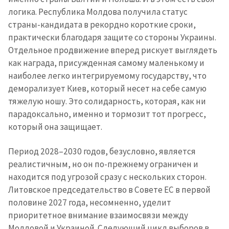
+ Добавить ссылку на
Ссылка на медиа
медиа
логика. Республика Молдова получила статус
страны-кандидата в рекордно короткие сроки,
практически благодаря защите со стороны Украины.
Отдельное продвижение вперед рискует выглядеть
+ Добавить текст
Текст новости
новости
как награда, присужденная самому маленькому и
наиболее легко интегрируемому государству, что
деморализует Киев, который несет на себе самую
КОНТАКТНЫЙ ИСТОЧНИК
тяжелую ношу. Это солидарность, которая, как ни
Анонимный источник
парадоксально, именно и тормозит тот прогресс,
который она защищает.
Имя
+ Моё имя
Период 2028–2030 годов, безусловно, является
Электронная почта
+ Мой email
реалистичным, но он по-прежнему ограничен и
находится под угрозой сразу с нескольких сторон.
Телефон
Литовское председательство в Совете ЕС в первой
+ Личный телефон
половине 2027 года, несомненно, уделит
Я прочитал(а) и согласен(на)
приоритетное внимание взаимосвязи между
с
политикой
Молдовой и Украиной. Следующий цикл выборов в