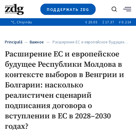
ПОДДЕРЖАТЬ ZDG
Поиск
°C
, Chișinău
€
20.05
$
17.37
₽
0.214
Новости
+4970
+144
Политика
+53
Principală
—
Важное
— Расширение ЕС и европейское будущее…
Расследования
Расширение ЕС и европейское
Общество
+312
+75
будущее Республики Молдова в
Мнения
Видео
контексте выборов в Венгрии и
Выборы 2025
Болгарии: насколько
реалистичен сценарий
подписания договора о
вступлении в ЕС в 2028–2030
годах?