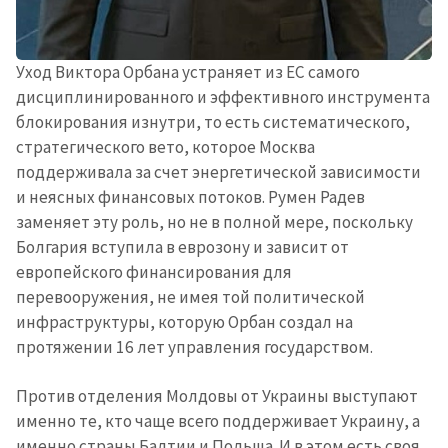
Уход Виктора Орбана устраняет из ЕС самого
дисциплинированного и эффективного инструмента
блокирования изнутри, то есть систематического,
стратегического вето, которое Москва
поддерживала за счет энергетической зависимости
и неясных финансовых потоков. Румен Радев
заменяет эту роль, но не в полной мере, поскольку
Болгария вступила в еврозону и зависит от
европейского финансирования для
перевооружения, не имея той политической
МОЯ НОВОСТЬ
инфраструктуры, которую Орбан создал на
+ Добавить
Заголовок новости
протяжении 16 лет управления государством.
заголовок
+ Загрузить
Против отделения Молдовы от Украины выступают
Фотография
изображение
именно те, кто чаще всего поддерживает Украину, а
именно страны Балтии и Польша. И в этом есть своя