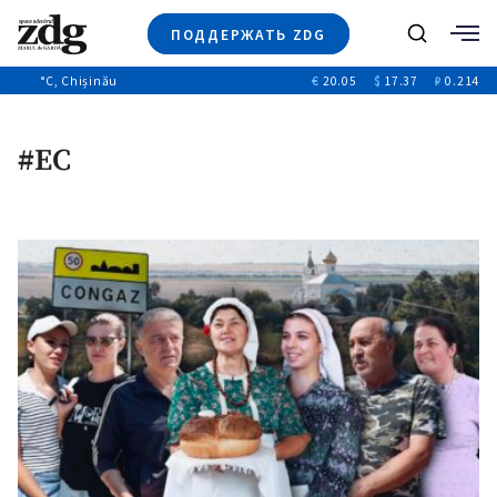
ПОДДЕРЖАТЬ ZDG
Поиск
°C
, Chișinău
€
20.05
$
17.37
₽
0.214
Новости
+4970
+144
Политика
+53
#ЕС
Расследования
Общество
+312
+75
Мнения
Видео
Выборы 2025