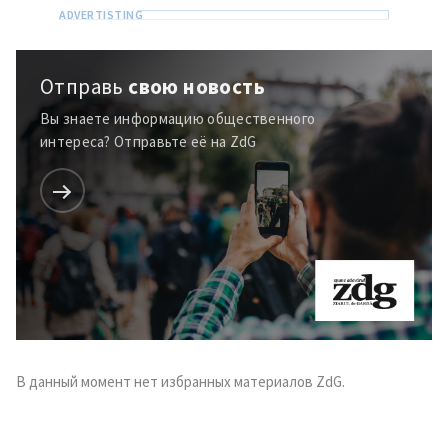
+ Добавить текст
Текст новости
новости
Отправь
свою новость
КОНТАКТНЫЙ ИСТОЧНИК
Вы знаете информацию общественного
Анонимный источник
интереса? Отправьте её на ZdG
Имя
+ Моё имя
Электронная почта
+ Мой email
Телефон
+ Личный телефон
Я прочитал(а) и согласен(на)
с
политикой
конфиденциальности
.
В данный момент нет избранных материалов ZdG.
ОТПРАВИТЬ НОВОСТЬ