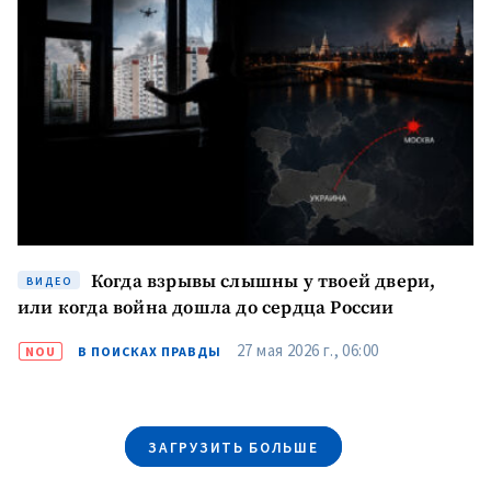
МОЯ НОВОСТЬ
Когда взрывы слышны у твоей двери,
+ Добавить
ВИДЕО
Заголовок новости
заголовок
или когда война дошла до сердца России
+ Загрузить
27 мая 2026 г., 06:00
NOU
В ПОИСКАХ ПРАВДЫ
Фотография
изображение
+ Добавить ссылку на
Ссылка на медиа
медиа
ЗАГРУЗИТЬ БОЛЬШЕ