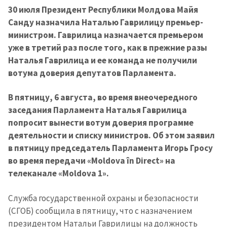
30 июля Президент Республики Молдова Майя
Санду назначила Наталью Гаврилицу премьер-
министром. Гаврилица назначается премьером
уже в третий раз после того, как в прежние разы
Наталья Гаврилица и ее команда не получили
вотума доверия депутатов Парламента.
В пятницу, 6 августа, во время внеочередного
Отправить
О ZDG
информацию
заседания Парламента Наталья Гаврилица
în Română
in English
попросит вынести вотум доверия программе
деятельности и списку министров. Об этом заявил
в пятницу председатель Парламента Игорь Гросу
во время передачи «Moldova în Direct» на
телеканале «Moldova 1».
Служба государственной охраны и безопасности
(СГОБ) сообщила в пятницу, что с назначением
президентом Натальи Гаврилицы на должность