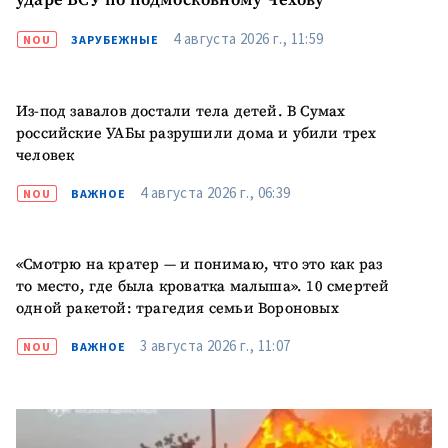
ударе ВСУ по подмосковному Чехову
Электронная почта
+ Мой email
4 августа 2026 г., 11:59
NOU
ЗАРУБЕЖНЫЕ
Телефон
+ Личный телефон
Из-под завалов достали тела детей. В Сумах
российские УАБы разрушили дома и убили трех
Я прочитал(а) и согласен(на)
человек
с
политикой
конфиденциальности
.
4 августа 2026 г., 06:39
NOU
ВАЖНОЕ
ОТПРАВИТЬ НОВОСТЬ
«Смотрю на кратер — и понимаю, что это как раз
то место, где была кроватка малыша». 10 смертей
одной ракетой: трагедия семьи Вороновых
3 августа 2026 г., 11:07
NOU
ВАЖНОЕ