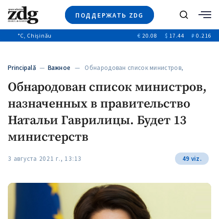
ПОДДЕРЖАТЬ ZDG
Поиск
°C
, Chișinău
€
20.08
$
17.44
₽
0.216
Новости
+4968
+144
Политика
+53
Principală
—
Важное
— Обнародован список министров,
Расследования
назначенных в…
Обнародован список министров,
Общество
+312
+75
назначенных в правительство
Мнения
Видео
Натальи Гаврилицы. Будет 13
Выборы 2025
министерств
3 августа 2021 г., 13:13
49 viz.