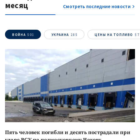
месяц
Смотреть последние новости
МОЯ НОВОСТЬ
+ Добавить
Заголовок новости
заголовок
ВОЙНА
501
УКРАИНА
285
ЦЕНЫ НА ТОПЛИВО
57
+ Загрузить
Фотография
изображение
+ Добавить ссылку на
Ссылка на медиа
медиа
+ Добавить текст
Текст новости
новости
КОНТАКТНЫЙ ИСТОЧНИК
Анонимный источник
Пять человек погибли и десять пострадали при
Имя
+ Моё имя