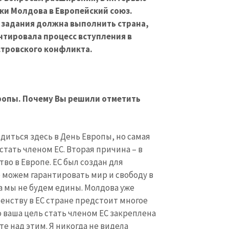
ики Молдова в Европейский союз.
е задания должна выполнить страна,
нтировала процесс вступления в
тровского конфликта.
вропы. Почему Вы решили отметить
диться здесь в День Европы, но самая
стать членом ЕС. Вторая причина – в
во в Европе. ЕС был создан для
е можем гарантировать мир и свободу в
а мы не будем едины. Молдова уже
ленству в ЕС стране предстоит многое
то ваша цель стать членом ЕС закреплена
те над этим. Я никогда не видела