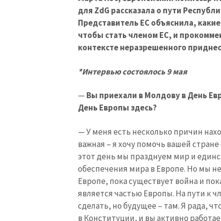
для ZdG рассказала о пути Республ
Представитель ЕС объяснила, каки
чтобы стать членом ЕС, и прокомме
контексте неразрешенного приднес
*Интервью состоялось 9 мая
—
Вы приехали в Молдову в День Е
День Европы здесь?
— У меня есть несколько причин нахо
важная – я хочу помочь вашей стране 
этот день мы празднуем мир и единст
обеспечения мира в Европе. Но мы н
Европе, пока существует война и пок
является частью Европы. На пути к ч
сделать, но будущее – там. Я рада, ч
в Конституции, и вы активно работае