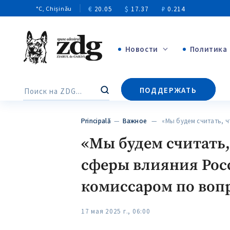
€
20.05
$
17.37
₽
0.214
°C
, Chișinău
Новости
Политика
+4971
ПОДДЕРЖАТЬ
Поиск
+144
Principală
—
Важное
— «Мы будем считать, 
«Мы будем считать,
сферы влияния Рос
комиссаром по воп
17 мая 2025 г., 06:00