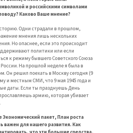
Электронная почта
+ Мой ema
символикой и российскими символами
+ Добавить ссылку на медиа
 поводу? Каково Ваше мнение?
Телефон
+ Личный те
торию. Одни страдали в прошлом,
Я прочитал(а) и согл
ыражение мнения лишь нескольких
+ Добавить текст новости
политикой конфид
ения. Но опаснее, если это происходит
поддерживают политики или если
ОТПРАВИТЬ Н
ься к режиму бывшего Советского Союза
оссии. На прошлой неделе я была в
м. Он решил поехать в Москву сегодня (9
ему и местным СМИ, что 9 мая 1945 года и
зные даты. Если ты празднуешь День
ы прославляешь армию, которая убивает
.
 Экономический пакет, План роста
 важен для нашего развития. Как
нтировать, что эти большие средства,