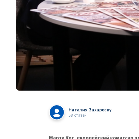
Наталия Захареску
58 статей
Марта Кос, европейский комиссар п