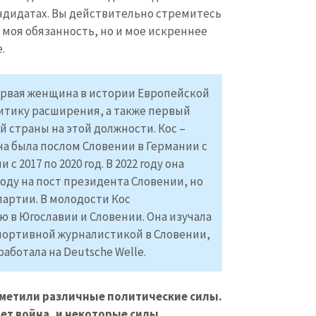
андидатах. Вы действительно стремитесь
о моя обязанность, но и мое искреннее
.
первая женщина в истории Европейской
литику расширения, а также первый
 страны на этой должности. Кос –
на была послом Словении в Германии с
 с 2017 по 2020 год. В 2022 году она
оду на пост президента Словении, но
партии. В молодости Кос
 в Югославии и Словении. Она изучала
КОНТАКТНЫЙ ИСТОЧНИК
портивной журналистикой в Словении,
Анонимный источни
работала на Deutsche Welle.
и
+ Добавить заголовок
Имя
+ Моё им
+ Загрузить изображение
заметили различные политические силы.
дет война, и некоторые силы