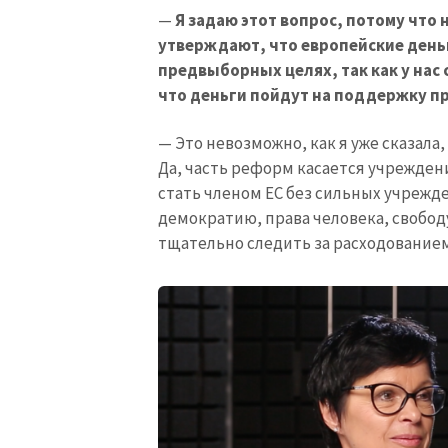
—
Я задаю этот вопрос, потому что
утверждают, что европейские день
предвыборных целях, так как у нас
что деньги пойдут на поддержку п
— Это невозможно, как я уже сказала
Да, часть реформ касается учреждени
стать членом ЕС без сильных учрежд
демократию, права человека, свобод
тщательно следить за расходованием