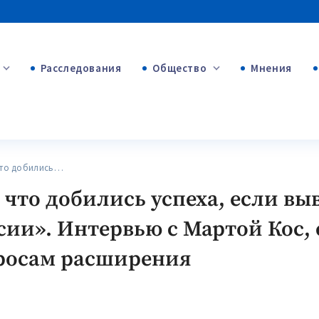
Расследования
Общество
Мнения
+54
+312
+75
что добились…
 что добились успеха, если вы
сии». Интервью с Мартой Кос,
росам расширения