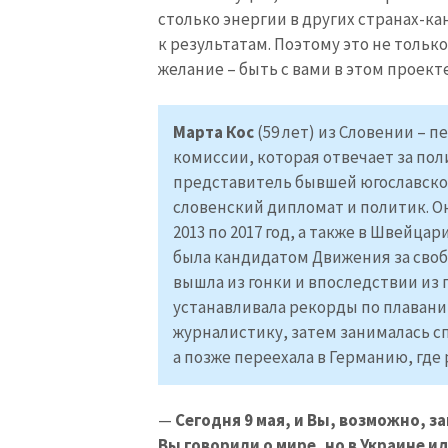
столько энергии в других странах-к
к результатам. Поэтому это не тольк
желание – быть с вами в этом проекте
Марта Кос
(59 лет) из Словении – 
комиссии, которая отвечает за по
представитель бывшей югославской
словенский дипломат и политик. О
2013 по 2017 год, а также в Швейцарии
была кандидатом Движения за своб
вышла из гонки и впоследствии из 
устанавливала рекорды по плаванию
МОЯ НОВОСТЬ
журналистику, затем занималась с
а позже переехала в Германию, где 
Заголовок новост
Фотография
—
Сегодня 9 мая, и Вы, возможно, 
Вы говорили о мире, но в Украине и