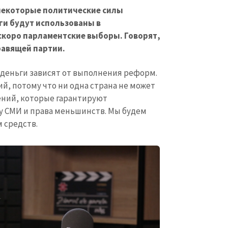
 некоторые политические силы
ги будут использованы в
 скоро парламентские выборы. Говорят,
равящей партии.
, деньги зависят от выполнения реформ.
й, потому что ни одна страна не может
ений, которые гарантируют
у СМИ и права меньшинств. Мы будем
 средств.