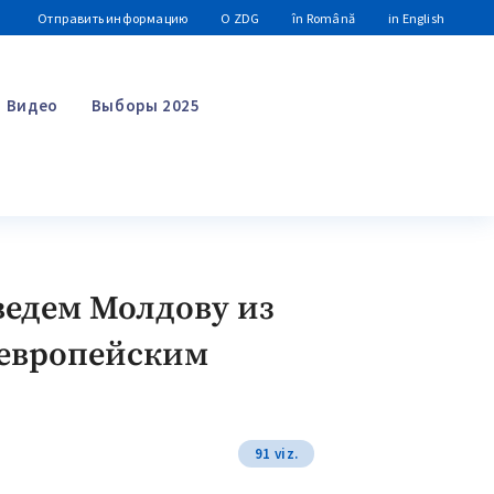
Отправить информацию
О ZDG
în Română
in English
Видео
Выборы 2025
Поиск
ведем Молдову из
 европейским
91 viz.