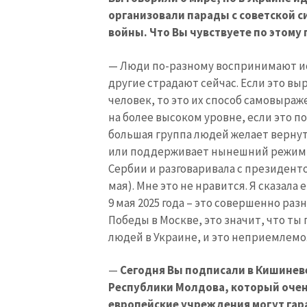
организовали парады с советской 
Ссылка на медиа
войны. Что Вы чувствуете по этому
— Люди по-разному воспринимают ис
другие страдают сейчас. Если это в
Текст новости
человек, то это их способ самовыраж
на более высоком уровне, если это 
большая группа людей желает вернут
или поддерживает нынешний режим Р
Сербии и разговаривала с президенто
мая). Мне это не нравится. Я сказала 
9 мая 2025 года – это совершенно ра
Победы в Москве, это значит, что т
людей в Украине, и это неприемлемо
—
Сегодня Вы подписали в Кишиневе
Республики Молдова, который очень
европейские учреждения могут гара