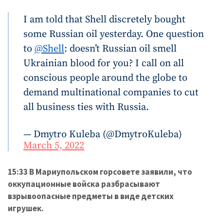
I am told that Shell discretely bought
some Russian oil yesterday. One question
to
@Shell
: doesn’t Russian oil smell
Ukrainian blood for you? I call on all
conscious people around the globe to
demand multinational companies to cut
all business ties with Russia.
— Dmytro Kuleba (@DmytroKuleba)
March 5, 2022
15:33 В Мариупольском горсовете заявили, что
оккупационные войска разбрасывают
взрывоопасные предметы в виде детских
игрушек.