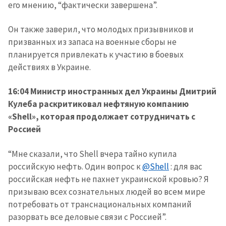
его мнению, “фактически завершена”.
Он также заверил, что молодых призывников и
призванных из запаса на военные сборы не
планируется привлекать к участию в боевых
действиях в Украине.
16:04 Министр иностранных дел Украины Дмитрий
Кулеба раскритиковал нефтяную компанию
«Shell», которая продолжает сотрудничать с
Россией
“Мне сказали, что Shell вчера тайно купила
российскую нефть. Один вопрос к
@Shell
: для вас
российская нефть не пахнет украинской кровью? Я
призываю всех сознательных людей во всем мире
Отправить
О ZDG
информацию
потребовать от транснациональных компаний
în Română
in English
разорвать все деловые связи с Россией”.