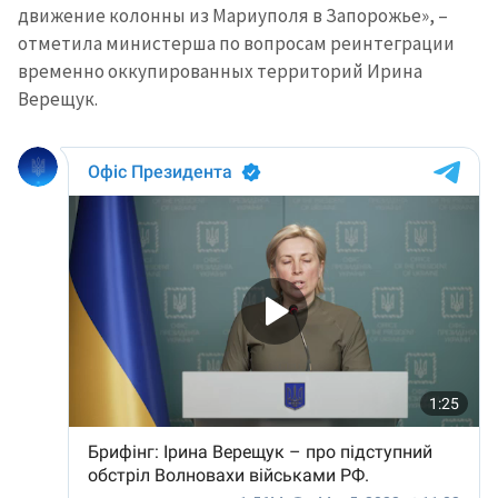
движение колонны из Мариуполя в Запорожье», –
отметила министерша по вопросам реинтеграции
временно оккупированных территорий Ирина
Верещук.
МОЯ НОВОСТЬ
+ Добавить
Заголовок новости
заголовок
+ Загрузить
Фотография
изображение
+ Добавить ссылку на
Ссылка на медиа
медиа
+ Добавить текст
Текст новости