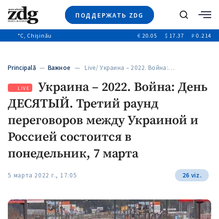
ПОДДЕРЖАТЬ ZDG
Поиск
°C
, Chișinău
€
20.05
$
17.37
₽
0.214
Новости
+4970
+144
Политика
+53
Principală
—
Важное
— Live/ Украина – 2022. Война:…
Расследования
Украина – 2022. Война: День
Общество
+312
LIVE
+75
ДЕСЯТЫЙ. Третий раунд
Мнения
Видео
переговоров между Украиной и
Выборы 2025
Россией состоится в
понедельник, 7 марта
5 марта 2022 г., 17:05
26 viz.