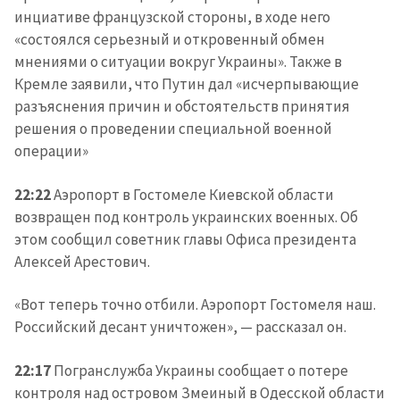
инциативе французской стороны, в ходе него
«состоялся серьезный и откровенный обмен
мнениями о ситуации вокруг Украины». Также в
Кремле заявили, что Путин дал «исчерпывающие
разъяснения причин и обстоятельств принятия
решения о проведении специальной военной
операции»
22:22
Аэропорт в Гостомеле Киевской области
возвращен под контроль украинских военных. Об
этом сообщил советник главы Офиса президента
Алексей Арестович.
«Вот теперь точно отбили. Аэропорт Гостомеля наш.
Российский десант уничтожен», — рассказал он.
Отправить
О ZDG
информацию
22:17
Погранслужба Украины сообщает о потере
în Română
in English
контроля над островом Змеиный в Одесской области