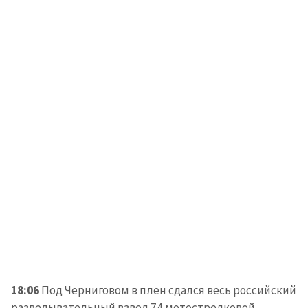
ПОДДЕРЖАТЬ
18:06
Под Черниговом в плен сдался весь российский
разведывательный взвод 74 мотострелковой