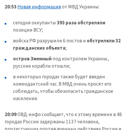
20:53
Новая информация
от МВД Украины:
сегодня оккупанты
393 раза обстреляли
позиции ВСУ;
войска РФ разрушили 6 постов и
обстреляли 32
гражданских объекта
;
остров Змеиный
под контролем Украины,
русские корабли отошли;
в некоторых городах также будет введен
комендантский час. В МВД очень просят его
соблюдать, чтобы обезопасить гражданское
население.
20:09
ОВД-инфо сообщает, что к этому времени в 48
городах России задержаны 1137 человека,
протестующих против военных действиях России в