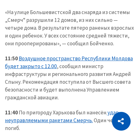
«На улице Большевистской два снаряда из системы
„Смерч“ разрушили 12 домов, из них сильно —
четыре дома. В результате пятеро раненых взрослых
и один ребенок. У всех состояние средней тяжести,
они прооперированы», — сообщил Бойченко.
11:50
Воздушное пространство Республики Молдова
будет закрыто с 12.00
, сообщил министр
инфраструктуры и регионального развития Андрей
Спыну. Рекомендация поступила от Высшего совета
безопасности и будет выполнена Управлением
гражданской авиации.
11:40
По пригороду Харькова был нанесён
удар
CITEȘTE
неуправляемыми ракетами Смерчь.
Один человек
Citește articolul
Скопировать ссылку
погиб.