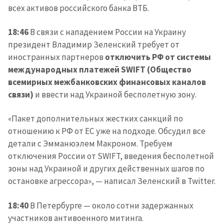
новости
всех активов российского банка ВТБ.
КОНТАКТНЫЙ ИСТОЧНИК
18:46
В связи с нападением России на Украину
президент Владимир Зеленский требует от
Анонимный источник
иностранных партнеров
отключить РФ от системы
международных платежей SWIFT (Общество
Имя
+ Моё имя
всемирных межбанковских финансовых каналов
связи)
и ввести над Украиной бесполетную зону.
Электронная почта
+ Мой email
«Пакет дополнительных жестких санкций по
Телефон
+ Личный телефон
отношению к РФ от ЕС уже на подходе. Обсудил все
детали с Эмманюэлем Макроном. Требуем
Я прочитал(а) и согласен(на)
отключения России от SWIFT, введения бесполетной
с
политикой
зоны над Украиной и других действенных шагов по
конфиденциальности
.
остановке агрессора», — написал Зеленский в Twitter.
ОТПРАВИТЬ НОВОСТЬ
18:40
В Петербурге — около сотни задержанных
участников антивоенного митинга.