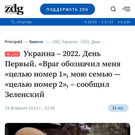
ПОДДЕРЖАТЬ ZDG
Поиск
°C
, Chișinău
€
20.05
$
17.37
₽
0.214
Новости
+4971
+144
Политика
+53
Principală
—
Важное
— LIVE/ Украина - 2022. День…
Расследования
Украина – 2022. День
Общество
+312
LIVE
+75
Первый. «Враг обозначил меня
Мнения
Видео
«целью номер 1», мою семью —
Выборы 2025
«целью номер 2», – сообщил
Зеленский
24 февраля 2022 г., 22:45
31 viz.