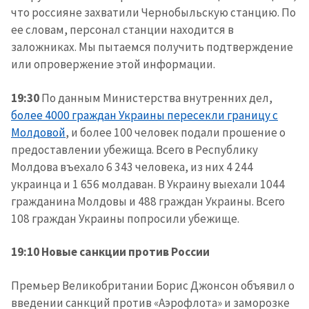
что россияне захватили Чернобыльскую станцию. По
ее словам, персонал станции находится в
заложниках. Мы пытаемся получить подтверждение
или опровержение этой информации.
19:30
По данным Министерства внутренних дел,
более 4000 граждан Украины пересекли границу с
МОЯ НОВОСТЬ
Молдовой
, и более 100 человек подали прошение о
предоставлении убежища. Всего в Республику
+ Добавить
Заголовок новости
заголовок
Молдова въехало 6 343 человека, из них 4 244
украинца и 1 656 молдаван. В Украину выехали 1044
+ Загрузить
Фотография
гражданина Молдовы и 488 граждан Украины. Всего
изображение
108 граждан Украины попросили убежище.
+ Добавить ссылку на
Ссылка на медиа
медиа
19:10 Новые санкции против России
Премьер Великобритании Борис Джонсон объявил о
+ Добавить текст
введении санкций против «Аэрофлота» и заморозке
Текст новости