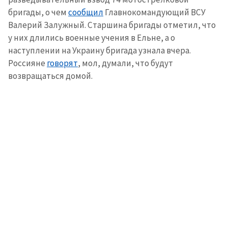
бригады, о чем
сообщил
Главнокомандующий ВСУ
Валерий Залужный. Старшина бригады отметил, что
у них длились военные учения в Ельне, а о
наступлении на Украину бригада узнала вчера.
Россияне
говорят
, мол, думали, что будут
возвращаться домой.