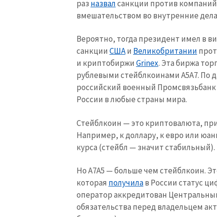
раз
назвал
санкции против компаний
Ссылка на медиа
вмешательством во внутренние дела 
Вероятно, тогда президент имел в ви
санкции
США
и
Великобритании
прот
Текст новости
и криптобиржи
Grinex
. Эта биржа то
рублевыми стейблкоинами А5А7. По 
российский военный Промсвязьбан
России в любые страны мира.
Стейблкоин — это криптовалюта, пр
Например, к доллару, к евро или юан
курса (стейбл — значит стабильный).
Но A7A5 — больше чем стейблкоин. Э
которая
получила
в России статус ци
оператор аккредитован Центральны
обязательства перед владельцем акт