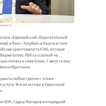
езидента
 попали «Евразийский сберегательный
ва) и банк «Толубай» в Кыргызстане.
сийская криптовалюта A7A5, которая
ирже Grinex. РБК со ссылкой на
кции попала и сама Grinex. С августа она
 Великобритании.
КОНТАКТНЫЙ ИСТОЧНИК
ершать любые сделки с этими
Анонимный источни
услуги. Все их активы в Евросоюзе
и
+ Добавить заголовок
ы.
Имя
+ Моё им
+ Загрузить изображение
лее ООН, Садыр Жапаров в очередной