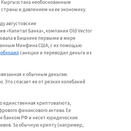
 Кыргызстана необоснованным
Электронная почта
+ Мой ema
+ Добавить ссылку на медиа
страны и давлением на ее экономику.
Телефон
+ Личный те
ду августовские
ив «Капитал Банка», компании Old Vector
Я прочитал(а) и согл
+ Добавить текст новости
рговала в Бишкеке первыми в мире
политикой конфид
данным Минфина США, с их помощью
ОТПРАВИТЬ Н
к
обходил
санкции и переводил деньги из
ивязанная к обычным деньгам.
ю. Это спасает ее от резких колебаний
то единственная криптовалюта,
фрового финансового актива. Ее
м банком РФ и несет юридические
ивов. За обычную крипту (например,