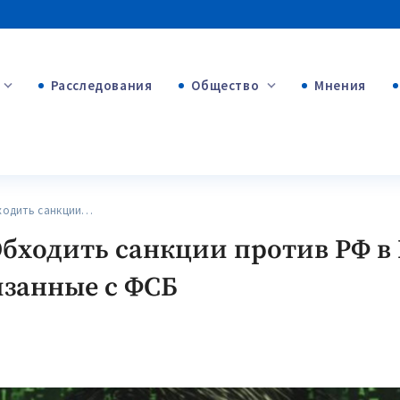
Расследования
Общество
Мнения
+53
+312
+75
ходить санкции…
Обходить санкции против РФ в
язанные с ФСБ