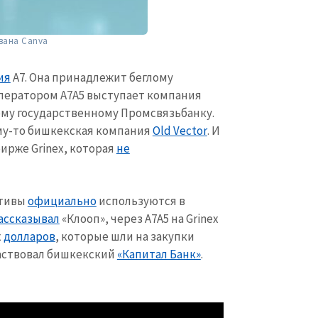
вана Canva
ия
А7. Она принадлежит беглому
Оператором А7А5 выступает компания
ому государственному Промсвязьбанку.
му-то бишкекская компания
Old Vector
. И
бирже Grinex, которая
не
ктивы
официально
используются в
ассказывал
«Клооп», через А7А5 на Grinex
х
долларов
, которые шли на закупки
частвовал бишкекский
«Капитал Банк»
.