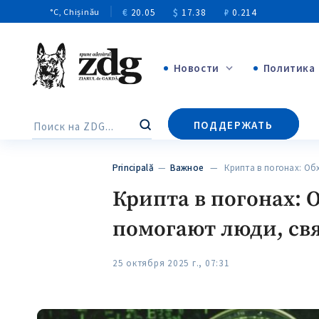
€
20.05
$
17.38
₽
0.214
°C
, Chișinău
Новости
Политика
+4969
ПОДДЕРЖАТЬ
Поиск
+144
Principală
—
Важное
— Крипта в погонах: Об
Крипта в погонах: 
помогают люди, св
25 октября 2025 г., 07:31