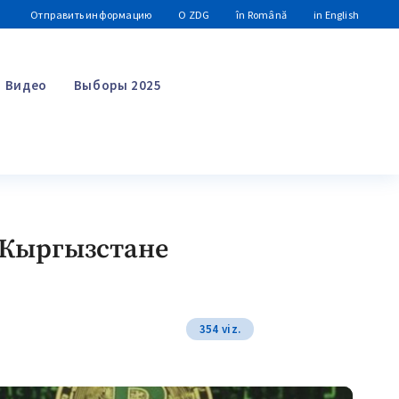
Отправить информацию
О ZDG
în Română
in English
Видео
Выборы 2025
Поиск
 Кыргызстане
354 viz.