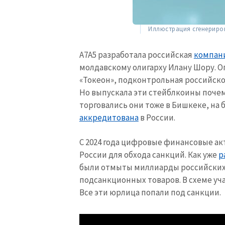
Иллюстрация сгенериро
А7А5 разработала российская
компан
молдавскому олигарху Илану Шору. 
«Токеон», подконтрольная российск
Но выпускала эти стейблкоины поче
торговались они тоже в Бишкеке, на 
аккредитована
в России.
С 2024 года цифровые финансовые а
России для обхода санкций. Как уже
р
были отмыты миллиарды российски
подсанкционных товаров. В схеме у
Все эти юрлица попали под санкции.