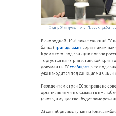
Садыр Жапаров. Фото: Пресс-служба пр
В очередной, 19-й пакет санкций ЕС
банк» (
принадлежит
соратникам Бакие
Кроме того, под санкции попала рос
торгуется на кыргызстанской криптоб
документы ЕС
сообщает
, что под сан
уже находится под санкциями США и
МОЯ НОВОСТЬ
Резидентам стран ЕС запрещено сов
организациями и оказывать им любые 
Заголовок новост
(счета, имущество) будут заморожен
Фотография
23 сентября, выступая на Генассамб