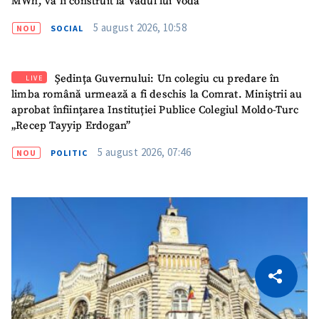
MWh, va fi construit la Vadul lui Vodă
5 august 2026, 10:58
NOU
SOCIAL
Ședința Guvernului: Un colegiu cu predare în
LIVE
limba română urmează a fi deschis la Comrat. Miniștrii au
aprobat înființarea Instituției Publice Colegiul Moldo-Turc
„Recep Tayyip Erdogan”
5 august 2026, 07:46
NOU
POLITIC
CITEȘTE
Citește articolul
Copiază Link