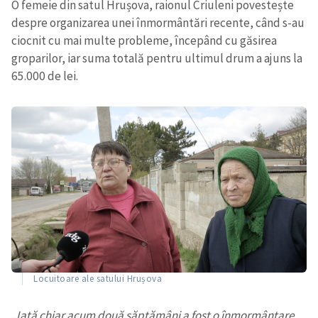
O femeie din satul Hrușova, raionul Criuleni povestește
despre organizarea unei înmormântări recente, când s-au
ciocnit cu mai multe probleme, începând cu găsirea
groparilor, iar suma totală pentru ultimul drum a ajuns la
65.000 de lei.
Locuitoare ale satului Hrușova
„Iată chiar acum două săptămâni a fost o înmormântare.