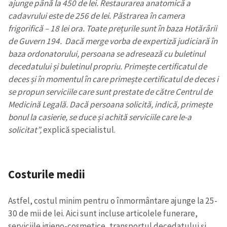
ajunge până la 450 de lei. Restaurarea anatomică a
cadavrului este de 256 de lei. Păstrarea în camera
frigorifică – 18 lei ora. Toate prețurile sunt în baza Hotărârii
de Guvern 194. Dacă merge vorba de expertiză judiciară în
baza ordonatorului, persoana se adresează cu buletinul
decedatului și buletinul propriu. Primește certificatul de
deces și în momentul în care primește certificatul de deces i
se propun serviciile care sunt prestate de către Centrul de
Medicină Legală. Dacă persoana solicită, indică, primește
bonul la casierie, se duce și achită serviciile care le-a
solicitat”,
explică specialistul.
Costurile medii
Astfel, costul minim pentru o înmormântare ajunge la 25-
30 de mii de lei. Aici sunt incluse articolele funerare,
serviciile igieno-cosmetice, transportul decedatului și