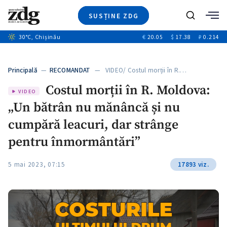
SUSȚINE ZDG
+8
Caută
+4
30
°C
, Chișinău
€
20.05
$
17.38
₽
0.214
Ştiri
+13
+1
+1
Investigatii
Banii tăi
+5
Principală
—
RECOMANDAT
— VIDEO/ Costul morții în R.…
Video
Costul morții în R. Moldova:
Special
VIDEO
„Un bătrân nu mănâncă și nu
Blog
ZdGust
cumpără leacuri, dar strânge
pentru înmormântări”
5 mai 2023, 07:15
17893 viz.