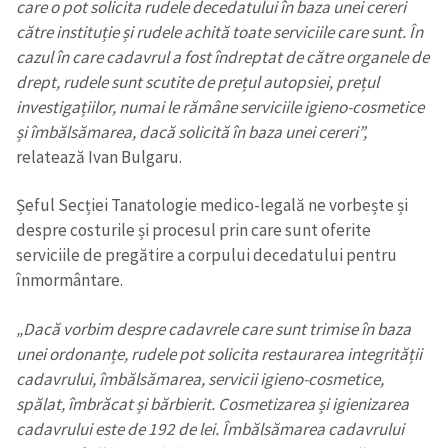
care o pot solicita rudele decedatului în baza unei cereri
către instituție și rudele achită toate serviciile care sunt. În
cazul în care cadavrul a fost îndreptat de către organele de
drept, rudele sunt scutite de prețul autopsiei, prețul
investigațiilor, numai le rămâne serviciile igieno-cosmetice
și îmbălsămarea, dacă solicită în baza unei cereri”,
relatează Ivan Bulgaru.
Șeful Secției Tanatologie medico-legală ne vorbește și
despre costurile și procesul prin care sunt oferite
serviciile de pregătire a corpului decedatului pentru
înmormântare.
„Dacă vorbim despre cadavrele care sunt trimise în baza
unei ordonanțe, rudele pot solicita restaurarea integrității
cadavrului, îmbălsămarea, servicii igieno-cosmetice,
spălat, îmbrăcat și bărbierit. Cosmetizarea și igienizarea
cadavrului este de 192 de lei. Îmbălsămarea cadavrului