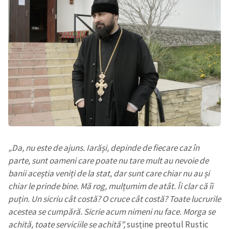
„Da, nu este de ajuns. Iarăși, depinde de fiecare caz în
parte, sunt oameni care poate nu tare mult au nevoie de
banii aceștia veniți de la stat, dar sunt care chiar nu au și
chiar le prinde bine. Mă rog, mulțumim de atât. Îi clar că îi
puțin. Un sicriu cât costă? O cruce cât costă? Toate lucrurile
acestea se cumpără. Sicrie acum nimeni nu face. Morga se
achită, toate serviciile se achită”,
susține preotul Rustic