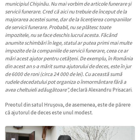
municipiul Chișinău. Nu mai vorbim de articole funerare și
servicii funerare. Cred că aici nu trebuie de început de la
majorarea acestei sume, dar de la licențierea companiilor
de servicii funerare. Probabil, nu se plătesc toate
impozitele, nu se face deschis lucrul acesta. Făcând
anumite schimbări în lege, statul ar putea primi mai multe
impozite de la companiile de servicii funerare, ceea ce ar
mări acest ajutor pentru cetățeni. De exemplu, în România
din acest an s-a mărit suma ajutorului de deces, este în jur
de 6000 de roni (circa 24 000 de lei). Cu această sumă
rudele decedatului pot organiza o înmormântare fără a
avea cheltuieli adăugătoare”,
declară Alexandru Prisacari.
Preotul din satul Hrușova, de asemenea, este de părere
că ajutorul de deces este unul modest.