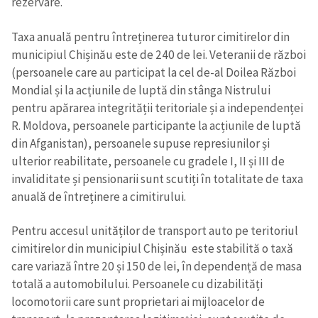
rezervare.
CONTACT SURSĂ
Taxa anuală pentru întreținerea tuturor cimitirelor din
municipiul Chișinău este de 240 de lei. Veteranii de război
Sursă anonimă
(persoanele care au participat la cel de-al Doilea Război
Nume
+ Numele meu
Mondial și la acțiunile de luptă din stânga Nistrului
pentru apărarea integrității teritoriale și a independenței
R. Moldova, persoanele participante la acțiunile de luptă
Email
+ Emailul meu
din Afganistan), persoanele supuse represiunilor și
ulterior reabilitate, persoanele cu gradele I, II și III de
Telefon
+ Telefon personal
invaliditate și pensionarii sunt scutiți în totalitate de taxa
anuală de întreținere a cimitirului.
Am citit și sunt de
acord cu
politica de
Pentru accesul unităților de transport auto pe teritoriul
confidențialitate
.
cimitirelor din municipiul Chișinău este stabilită o taxă
TRIMITE ȘTIREA
care variază între 20 și 150 de lei, în dependență de masa
totală a automobilului. Persoanele cu dizabilități
locomotorii care sunt proprietari ai mijloacelor de