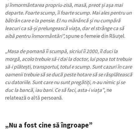
și înmormântarea propriu-zisă, masă, preot și așa mai
departe. Foarte scump, îi foarte scump. Mai ales pentru un
bătrân care e la pensie. El nu mănâncă și nu cumpără
leacuri ca să-și prelungească viața, dar el strânge ca să
aibă pentru înmormântări”,
spune o femeie din Răuțel.
„Masa de pomană îi scumpă, sicriul îi 2000, îl duci la
morgă, acolo trebuie să-i dai la doctor, lui popa tot trebuie
să-i plătești, transportul, totul e scump. Sunt cazuri în care
oamenii trebuie să se ducă peste hotare să se răsplătească
cu datoriile. Sunt care nu sunt pregătiți, n-au nimic și se
duc la bancă, iau bani. Ce să faci, asta-i viața”
, ne
relatează o altă persoană.
„Nu a fost cine să îngroape”