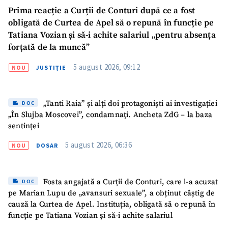
Prima reacție a Curții de Conturi după ce a fost
obligată de Curtea de Apel să o repună în funcție pe
Tatiana Vozian și să-i achite salariul „pentru absența
forțată de la muncă”
5 august 2026, 09:12
NOU
JUSTIȚIE
„Tanti Raia” și alți doi protagoniști ai investigației
DOC
„În Slujba Moscovei”, condamnați. Ancheta ZdG – la baza
sentinței
5 august 2026, 06:36
NOU
DOSAR
Fosta angajată a Curții de Conturi, care l-a acuzat
DOC
pe Marian Lupu de „avansuri sexuale”, a obținut câștig de
cauză la Curtea de Apel. Instituția, obligată să o repună în
funcție pe Tatiana Vozian și să-i achite salariul