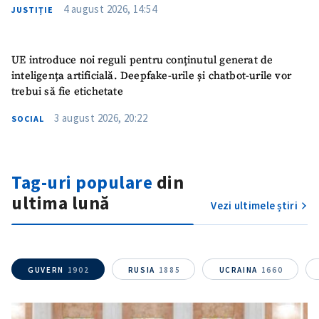
4 august 2026, 14:54
JUSTIȚIE
UE introduce noi reguli pentru conținutul generat de
inteligența artificială. Deepfake-urile și chatbot-urile vor
trebui să fie etichetate
3 august 2026, 20:22
SOCIAL
Tag-uri populare
din
ultima lună
Vezi ultimele știri
GUVERN
1902
RUSIA
1885
UCRAINA
1660