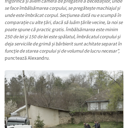
frigorifică și avem cameră de pregătire a decedaților, unde
se face îmbălsămarea corpului, se pregătește machiajul și
unde este îmbrăcat corpul. Secțiunea dată nu e scumpă în
comparație cu alte țări, dacă să luăm țările vecine, la noi se
poate spune că practic gratis. Îmbălsămarea este minim
250 de lei și 150 de lei este spălatul, îmbrăcatul corpului și
deja serviciile de grimă și bărbierit sunt achitate separat în
funcție de starea corpului și de volumul de lucru necesar”,
punctează Alexandru.