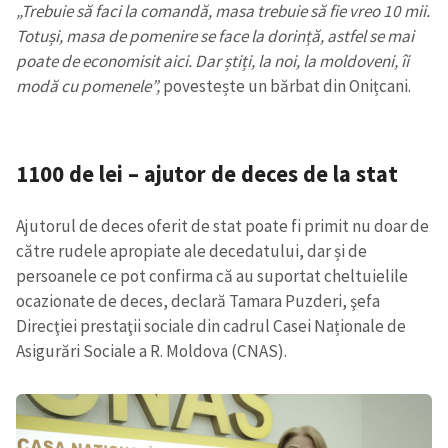
„Trebuie să faci la comandă, masa trebuie să fie vreo 10 mii.
Totuși, masa de pomenire se face la dorință, astfel se mai
poate de economisit aici. Dar știți, la noi, la moldoveni, îi
modă cu pomenele”,
povestește un bărbat din Onițcani.
1100 de lei – ajutor de deces de la stat
Ajutorul de deces oferit de stat poate fi primit nu doar de
către rudele apropiate ale decedatului, dar și de
persoanele ce pot confirma că au suportat cheltuielile
ocazionate de deces, declară Tamara Puzderi, şefa
Direcţiei prestaţii sociale din cadrul Casei Naționale de
Asigurări Sociale a R. Moldova (CNAS).