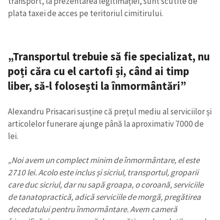
transport, la prezentarea legitimației, sunt scutite de
plata taxei de acces pe teritoriul cimitirului.
„Transportul trebuie să fie specializat, nu
poți căra cu el cartofi și, când ai timp
liber, să-l folosești la înmormântări”
Alexandru Prisacari susține că prețul mediu al serviciilor și
articolelor funerare ajunge până la aproximativ 7000 de
lei.
„Noi avem un complect minim de înmormântare, el este
2710 lei. Acolo este inclus și sicriul, transportul, groparii
care duc sicriul, dar nu sapă groapa, o coroană, serviciile
de tanatopractică, adică serviciile de morgă, pregătirea
decedatului pentru înmormântare. Avem cameră