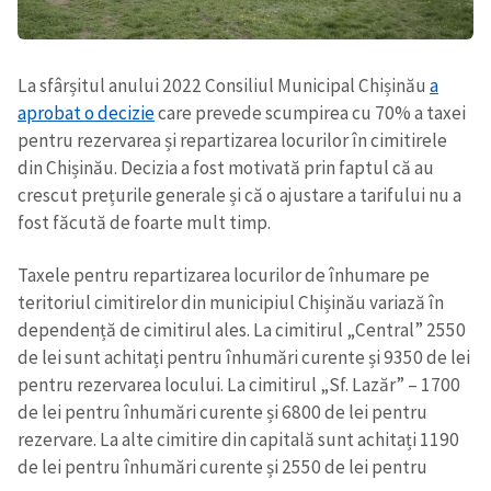
La sfârșitul anului 2022 Consiliul Municipal Chișinău
a
aprobat o decizie
care prevede scumpirea cu 70% a taxei
pentru rezervarea și repartizarea locurilor în cimitirele
din Chișinău. Decizia a fost motivată prin faptul că au
ȘTIREA MEA
crescut prețurile generale și că o ajustare a tarifului nu a
fost făcută de foarte mult timp.
Titlu știre
+ Adaugă titlu
Taxele pentru repartizarea locurilor de înhumare pe
Fotografie
+ Încarcă imagine
teritoriul cimitirelor din municipiul Chișinău variază în
dependență de cimitirul ales. La
cimitirul „Central” 2550
de lei sunt achitați pentru înhumări curente și 9350 de lei
Link media
+ Link media
pentru rezervarea locului. La cimitirul „Sf. Lazăr” – 1700
de lei pentru înhumări curente și 6800 de lei pentru
rezervare. La alte cimitire din capitală sunt achitați 1190
Mesajul știrei
+ Mesajul știrei
de lei pentru înhumări curente și 2550 de lei pentru