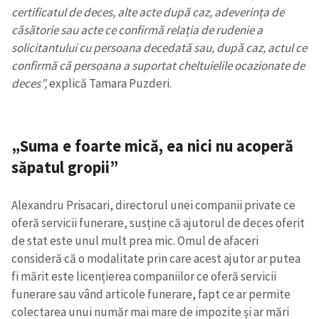
certificatul de deces, alte acte după caz, adeverința de
căsătorie sau acte ce confirmă relația de rudenie a
solicitantului cu persoana decedată sau, după caz, actul ce
confirmă că persoana a suportat cheltuielile ocazionate de
deces”,
explică Tamara Puzderi.
„Suma e foarte mică, ea nici nu acoperă
săpatul gropii”
Alexandru Prisacari, directorul unei companii private ce
oferă servicii funerare, susține că ajutorul de deces oferit
de stat este unul mult prea mic. Omul de afaceri
consideră că o modalitate prin care acest ajutor ar putea
fi mărit este licențierea companiilor ce oferă servicii
funerare sau vând articole funerare, fapt ce ar permite
colectarea unui număr mai mare de impozite și ar mări