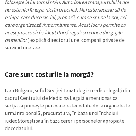
folosește la înmormântări. Autorizarea transportului la noi
nu este nici în lege, nici în practică. Mai este necesar să fie
echipa care duce sicriul, groparii, cum se spune la noi, cei
care organizează înmormântarea. Acest lucru permite ca
acest proces să fie făcut după reguli și reduce din grijile
oamenilor”,
explică directorul unei companii private de
servicii funerare.
Care sunt costurile la morgă?
Ivan Bulgaru, șeful Secției Tanatologie medico-legală din
cadrul Centrului de Medicină Legală a menționat că
secția sa primește persoanele decedate de la organele de
urmărire penală, procuratură, în baza unei încheieri
judecătorești sau în baza cererii persoanelor apropiate
decedatului.