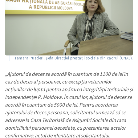
Tamara Puzderi, şefa Direcţiei prestaţii sociale din cadrul (CNAS).
„Ajutorul de deces se acordă în cuantum de 1100 de lei în
caz de deces al persoanei, cu excepția veteranilor
acțiunilor de luptă pentru apărarea integrității teritoriale și
independenței R. Moldova. În cazul lor, ajutorul de deces se
acordă în cuantum de 5000 de lei. Pentru acordarea
ajutorului de deces persoana, solicitantul urmează să se
Trimite o informație
Despre ZdG
adreseze la Casa Teritorială de Asigurări Sociale din raza
in English
на русском
domiciliului persoanei decedate, cu prezentarea actelor
confirmative: actul de identitate al solicitantului,