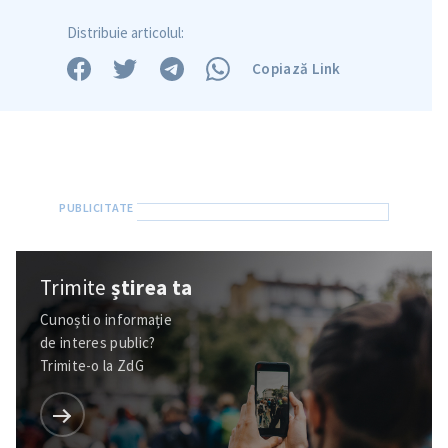
Distribuie articolul:
Copiază Link
Trimite
știrea ta
Cunoști o informație
de interes public?
Trimite-o la ZdG