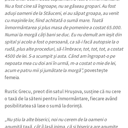
Nu a fost cine să îngroape, nu se găseau gropari. Au fost
aduși oameni de la Stăuceni, ei au săpat groapa, au venit
cu mașinile lor, fiind achitată o sumă mare. Toată
înmormântarea și plus masa de pomenire a costat 65.000.
Numai la morgă câți bani se duc. Eu nu demult am ieșit din
spital și acolo a fost o persoană, ca să-i facă autopsie la o
rudă, plus alte proceduri, să-l îmbrace, tot, tot, tot, a costat
4500 de lei. S-a scumpit și asta. Când am îngropat-o pe
nepoata mea cu doi ani în urmă, m-a costat o mie de lei,
acum e patru mii și jumătate la morgă”,
povestește
femeia.
Rustic Grecu, preot din satul Hrușova, susține că nu cere
o taxă de la săteni pentru înmormântare, fiecare având
posibilitatea să lase o sumă la dorință.
„Nu știu la alte biserici, noi nu cerem de la oameni o
anumită taxă, cât îi lasă inima, că și biserica are anumite