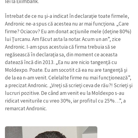
lei la Eximbank.
Întrebat de ce nu şi-a indicat în declaraţie toate firmele,
Andronic ne-a spus că acestea nu ar mai funcţiona. „Care
firme? Ociacov? Eu am donat acţiunile mele (deţine 80%)
lui Ţurcanu. Am făcut asta la notar. Acum un an”, zice
Andronic. I-am spus acestuia că firma trebuia să se
ȘTIREA MEA
regăsească în declaraţia sa, din moment ce aceasta
datează încă din 2013. „Ea nu are nicio tangenţă cu
Titlu știre
+ Adaugă titlu
Moldexpo. Poate. Eu am socotit că ea nu are tangenţă şi
de la ea n-am venit. Celelalte firme nu mai funcţionează”,
Fotografie
+ Încarcă imagine
a precizat Andronic. „Vreţi să scrieţi ceva de rău?! Scrieţi şi
lucruri pozitive. De când am venit eu la Moldexpo s-au
ridicat veniturile cu vreo 30%, iar profitul cu 25%…”, a
Link media
+ Link media
remarcat Andronic.
Mesajul știrei
+ Mesajul știrei