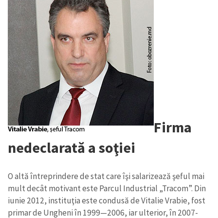
CONTACT SURSĂ
Sursă anonimă
Nume
+ Numele meu
Email
+ Emailul meu
Telefon
+ Telefon personal
Firma
Am citit și sunt de
nedeclarată a soţiei
acord cu
politica de
confidențialitate
.
O altă întreprindere de stat care îşi salarizează şeful mai
TRIMITE ȘTIREA
mult decât motivant este Parcul Industrial „Tracom”. Din
iunie 2012, instituţia este condusă de Vitalie Vrabie, fost
primar de Ungheni în 1999—2006, iar ulterior, în 2007-