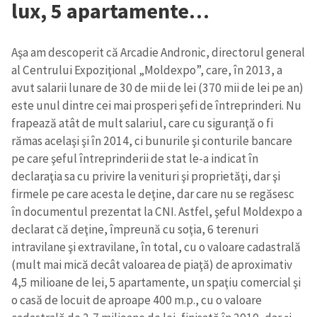
lux, 5 apartamente…
Aşa am descoperit că Arcadie Andronic, directorul general
al Centrului Expoziţional „Moldexpo”, care, în 2013, a
avut salarii lunare de 30 de mii de lei (370 mii de lei pe an)
este unul dintre cei mai prosperi şefi de întreprinderi. Nu
frapează atât de mult salariul, care cu siguranţă o fi
rămas acelaşi şi în 2014, ci bunurile şi conturile bancare
pe care şeful întreprinderii de stat le-a indicat în
declaraţia sa cu privire la venituri şi proprietăţi, dar şi
firmele pe care acesta le deţine, dar care nu se regăsesc
în documentul prezentat la CNI. Astfel, şeful Moldexpo a
declarat că deţine, împreună cu soţia, 6 terenuri
intravilane şi extravilane, în total, cu o valoare cadastrală
(mult mai mică decât valoarea de piaţă) de aproximativ
4,5 milioane de lei, 5 apartamente, un spaţiu comercial şi
o casă de locuit de aproape 400 m.p., cu o valoare