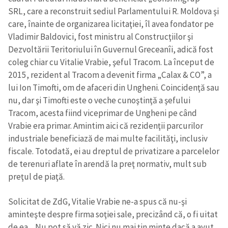
SRL, care a reconstruit sediul Parlamentului R. Moldova şi
care, înainte de organizarea licitaţiei, îl avea fondator pe
Vladimir Baldovici, fost ministru al Construcţiilor şi
Dezvoltării Teritoriului în Guvernul Greceanîi, adică fost
coleg chiar cu Vitalie Vrabie, şeful Tracom. La început de
2015, rezident al Tracom a devenit firma „Calax & CO”, a
lui Ion Timofti, om de afaceri din Ungheni. Coincidenţă sau
nu, dar şi Timofti este o veche cunoştinţă a şefului
Tracom, acesta fiind viceprimar de Ungheni pe când
Vrabie era primar. Amintim aici că rezidenţii parcurilor
industriale beneficiază de mai multe facilităţi, inclusiv
fiscale. Totodată, ei au dreptul de privatizare a parcelelor
de terenuri aflate în arendă la preţ normativ, mult sub
preţul de piaţă.
Solicitat de ZdG, Vitalie Vrabie ne-a spus că nu-şi
aminteşte despre firma soţiei sale, precizând că, o fi uitat
de ea. „Nu pot să vă zic. Nici nu mai ţin minte dacă a avut