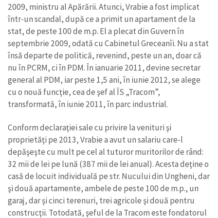
2009, ministru al Apărării. Atunci, Vrabie a fost implicat
într-un scandal, după ce a primit un apartament de la
stat, de peste 100 de m.p. El a plecat din Guvern în
septembrie 2009, odată cu Cabinetul Greceanîi. Nu a stat
însă departe de politică, revenind, peste un an, doar că
nu în PCRM, ci în PDM. În ianuarie 2011, devine secretar
general al PDM, iar peste 1,5 ani, în iunie 2012, se alege
cu o nouă funcţie, cea de şef al ÎS „Tracom”,
transformată, în iunie 2011, în parc industrial.
Conform declaraţiei sale cu privire la venituri şi
proprietăţi pe 2013, Vrabie a avut un salariu care-l
depăşeşte cu mult pe cel al tuturor muritorilor de rând:
32 mii de lei pe lună (387 mii de lei anual). Acesta deţine o
casă de locuit individuală pe str. Nucului din Ungheni, dar
şi două apartamente, ambele de peste 100 de m.p., un
garaj, dar şi cinci terenuri, trei agricole şi două pentru
construcţii. Totodată, şeful de la Tracom este fondatorul