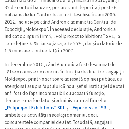
cadastrală de 2,7 milioane de lei, finisată în 2010, dar şi
32 de conturi bancare, pe care sunt depozitaţi peste 6
milioane de lei. Conturile au fost deschise în anii 2009-
2012, inclusiv pe când Andronic administra Centrul de
Expoziţii „Moldexpo”. În aceeaşi declaraţie, Andronic a
indicat o singură firmă, „Poliproject Exhibitions” SRL, la
care deţine 75%, iar soţia sa, alte 25%, dar şi o datorie de
1,5 milioane, contractată în 2007.
În decembrie 2010, când Andronic a fost desemnat de
către o comisie de concurs în funcţia de director, angajaţii
Moldexpo, printr-o scrisoare adresată opiniei publice, au
atenţionat asupra faptului că noul şef al instituţiei de stat
ar fi fost de fapt incompatibil cu această funcţie,
deoarece era fondator şi administrator al firmelor
„Poliproject Exhibitions” SRL
şi
„Exposervice” SRL
,
ambele cu activităţi în acelaşi domeniu, deci,
concurentele companiei de stat. Totodată, angajaţii