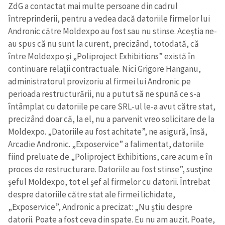
ZdG a contactat mai multe persoane din cadrul
întreprinderii, pentru a vedea dacă datoriile firmelor lui
Andronic către Moldexpo au fost sau nu stinse. Aceştia ne-
au spus că nu sunt la curent, precizând, totodată, că
între Moldexpo şi „Poliproject Exhibitions” există în
continuare relaţii contractuale. Nici Grigore Hanganu,
administratorul provizoriu al firmei lui Andronic pe
perioada restructurării, nu a putut să ne spună ce s-a
întâmplat cu datoriile pe care SRL-ul le-a avut către stat,
precizând doar că, la el, nu a parvenit vreo solicitare de la
Moldexpo. „Datoriile au fost achitate”, ne asigură, însă,
Arcadie Andronic. „Exposervice” a falimentat, datoriile
fiind preluate de „Poliproject Exhibitions, care acum e în
proces de restructurare. Datoriile au fost stinse”, susţine
şeful Moldexpo, tot el şef al firmelor cu datorii. Întrebat
despre datoriile către stat ale firmei lichidate,
„Exposervice”, Andronic a precizat: „Nu ştiu despre
datorii. Poate a fost ceva din spate. Eu nu am auzit. Poate,