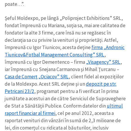
poate…”.
Şeful Moldexpo, pe lângă „Poliproject Exhibitions” SRL,
fondat împreună cu Mariana, soţia sa, mai are calitatea de
fondator la alte 3 firme, care însă nu se regăsesc în
declaraţia sa cu privire la venituri şi proprietăţi. Astfel,
împreună cu Igor Tiunicov, acesta deţine
firma „Andronic
Tiunicov&Fotbal Management Consulting” SRL
,
împreună cu Igor Dementenco – firma
„Visagency” SRL
,
iar împreună cu Snejana Carmanova şi Mihail Ţurcanu –
Casa de Comerţ „Ociacov” SRL
, client fidel al expoziţiilor
de la Moldexpo. Acest SRL deţine şi un
depozit pe str.
Petricani 23/2
, programat pentru a fi verificat în prima
jumătate a acestui an de către Serviciul de Supraveghere
de Stat a Sănătăţii Publice. Conform datelor din
ultimul
raport financiar al firmei
, cel pe anul 2012, aceasta a
raportat venituri din vânzări în sumă de 2,3 milioane de
lei, din comerţul cu ridicata al băuturilor, inclusiv