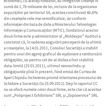
economici, cu acelaşi fondator, au înregistrat creanţe în
sumă de 1,78 milioane de lei, inclusiv de la organizarea
expoziţiilor pe teritoriul SA, acestea constituind 46,6%
din creanţele cele mai semnificative, iar conform
informaţiei din baza de date a Ministerului Tehnologiei
Informaţiei şi Comunicaţiilor (MTIC), fondatorul acestor
două firme este şi administrator al „Moldexpo”. Auditul a
constatat că, în vederea asigurării perceperii de la ultimii
a creanţelor, la 14.01.2011, Consiliul Societăţii a stabilit
pentru unul din agenţi graficul de eşalonare a rambursării
obligaţiilor, iar pentru cel de-al doilea a fost stabilită
data-limită (25.01.2011), ultimul neonorîndu-şi
obligaţiunile pînă în prezent, fiind emisă de Curtea de
Apel Chişinău încheierea privind intentarea procesului de
lichidare a Societăţii (la 25.09.2012). Deşi în raportul CC
Trimite o informație
Despre ZdG
nu se oferă numele celor două firme, este clar că acestea
in English
на русском
sunt „Poliproject Exhibitions” SRL şi „Exposervice” SRL.