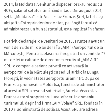
2014, la Moldatsa, veniturile dispecerilor s-au redus cu
40%, salariul şefului rămânând intact. Din august 2014,
şef la „Moldatsa” este Veaceslav Frunze. Şi el, la fel ca şi
alţi şefi ai întreprinderilor de stat, pe lângă faptul că
administrează un bun al statului, este implicat în afaceri.
Potrivit declaraţiei de venituri pe 2013, Frunze a avut un
venit de 78 de mii de lei de la ÎS „AIM” (Aeroportul de la
Mărculeşti). Pentru acelaşi an a înregistrat un venit de 77
mii de lei în calitate de director executiv al „AIM AIR”
SRL, o companie aeriană privată ce activează la
aeroportul de la Mărculeşti cu sediul juridic la Lunga,
Floreşti, în vecinătatea aeroportului amintit. După ce
Frunze a promovat la Moldatsa, funcţia de administrator
al acestui SRL a revenit soţiei sale, Aurelia. Veaceslav
Frunze este şi proprietarul unei afaceri în domeniul
turismului, deţinând firma „AIM Voiaje” SRL, fondată în
2010 şi administrată de soţia sa. Acest SRL are adresa