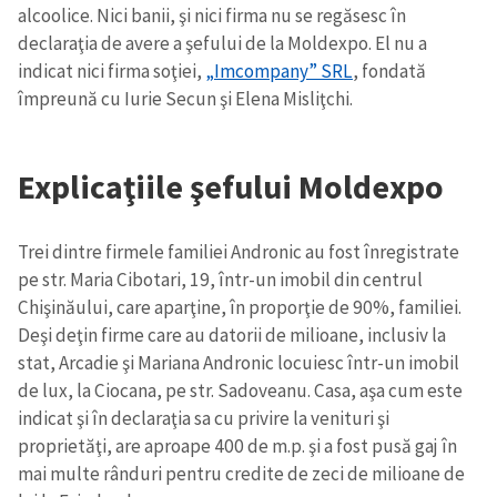
alcoolice. Nici banii, şi nici firma nu se regăsesc în
declaraţia de avere a şefului de la Moldexpo. El nu a
indicat nici firma soţiei,
„Imcompany” SRL
, fondată
împreună cu Iurie Secun şi Elena Misliţchi.
Explicaţiile şefului Moldexpo
Trei dintre firmele familiei Andronic au fost înregistrate
pe str. Maria Cibotari, 19, într-un imobil din centrul
Chişinăului, care aparţine, în proporţie de 90%, familiei.
Deşi deţin firme care au datorii de milioane, inclusiv la
stat, Arcadie şi Mariana Andronic locuiesc într-un imobil
de lux, la Ciocana, pe str. Sadoveanu. Casa, aşa cum este
indicat şi în declaraţia sa cu privire la venituri şi
proprietăţi, are aproape 400 de m.p. şi a fost pusă gaj în
mai multe rânduri pentru credite de zeci de milioane de