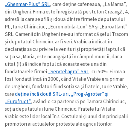
„Ghenmar-Plus” SRL
, care deţine cafeneaua, „La Mama”,
din Ungheni. Firma este înregistrată pe str. Ion Creangă, 4,
adresă la care se află şi două dintre firmele deputatului
PL, Iurie Chirinciuc, „Euromobila-Lux” SA şi „Euroatlant”
SRL. Oamenii din Ungheni ne-au informat că şeful Tracom
şi deputatul Chirinciuc ar fi veri. Vrabie a indicat în
declaraţia sa cu privire la venituri şi proprietăţi faptul că
soţia sa, Maria, este neangajată în câmpul muncii, dar a
uitat (!) să indice faptul că aceasta este una din
fondatoarele firmei
„Servtehagro” SRL
, cu 50%. Firma a
fost fondată încă în 2000, când Vitalie Vrabie era primar
de Ungheni, fondatori fiind soţia sa şi fratele, Iurie Vrabie,
care
deţine încă două SRL-uri, „Prog-Agroter” şi
„Eurofruct”
, având-o ca parteneră pe Tamara Chirinciuc,
soţia deputatului Iurie Chirinciuc. Fratele lui Vitalie
Vrabie este lider local în s. Costuleni şi unul din principalii
promotori ai actualelor proteste ale agricultorilor.