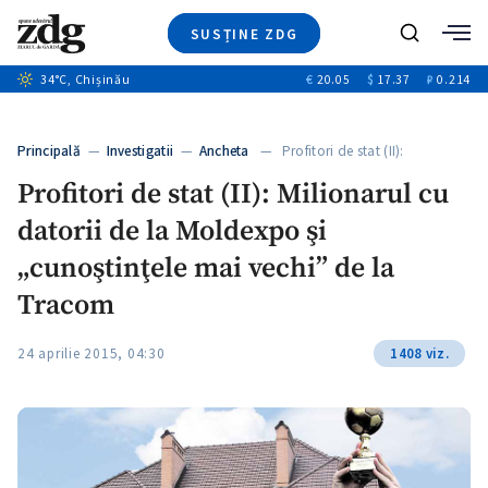
SUSȚINE ZDG
+1
Caută
34
°C
, Chișinău
€
20.05
$
17.37
₽
0.214
Ştiri
+14
+10
Investigatii
Banii tăi
+1
+3
Principală
—
Investigatii
—
Ancheta
— Profitori de stat (II):
Video
Milionarul…
Profitori de stat (II): Milionarul cu
Special
datorii de la Moldexpo şi
Blog
ZdGust
„cunoştinţele mai vechi” de la
Tracom
+1
24 aprilie 2015, 04:30
1408 viz.