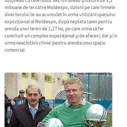
susţineau că cele două SRL-uri aveau şi datorii de 1,2
milioane de lei către Moldexpo, datorii pe care firmele
directorului le-au acumulat în urma utilizării spaţiului
expoziţional al Moldexpo, după neplata taxei pentru
arenda unui teren de 1,27 ha, pe care urma să fie
construit un complex expoziţional şi de afaceri, dar şi în
urma neachitării chiriei pentru arenda unui spaţiu
comercial.