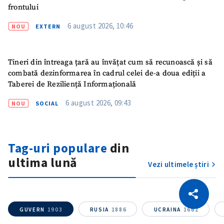
frontului
6 august 2026, 10:46
NOU
EXTERN
Tineri din întreaga țară au învățat cum să recunoască și să
combată dezinformarea în cadrul celei de-a doua ediții a
Taberei de Reziliență Informațională
6 august 2026, 09:43
NOU
SOCIAL
Tag-uri populare
din
ultima lună
Vezi ultimele știri
CITEȘTE
Citește articolul
Copiază Link
GUVERN
1903
RUSIA
1886
UCRAINA
1662