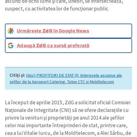
ascund de ochii lumii şi care, uneori, se intersectează,
suspect, cu activitatea lor de funcţionar public.
Urmărește
ZdG
în Google News
Adaugă
ZdG
ca sursă preferată
Citiţi şi:
(doc) PROFITORI DE STAT (I): Interesele ascunse ale
şefilor de la Aeroport Catering, Tutun CTC şi Moldtelecom
La început de aprilie 2015, ZdG a solicitat oficial Comisiei
Naţionale de Integritate (CNI) să ne ofere declaraţiile cu
privire la venituri şi proprietăţi pe anul 2014 ale şefilor
celor mai importante întreprinderi de stat, printre care,
cea a lui Vitalie Iurcu, de la Moldtelecom, a Alei Sârbu, de