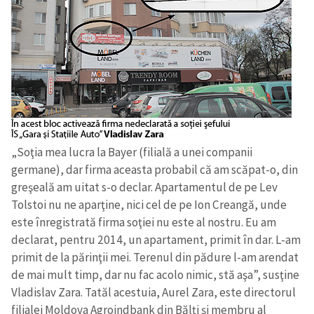
„Soţia mea lucra la Bayer (filială a unei companii
germane), dar firma aceasta probabil că am scăpat-o, din
greşeală am uitat s-o declar. Apartamentul de pe Lev
Tolstoi nu ne aparţine, nici cel de pe Ion Creangă, unde
este înregistrată firma soţiei nu este al nostru. Eu am
declarat, pentru 2014, un apartament, primit în dar. L-am
primit de la părinţii mei. Terenul din pădure l-am arendat
de mai mult timp, dar nu fac acolo nimic, stă aşa”, susţine
Vladislav Zara. Tatăl acestuia, Aurel Zara, este directorul
filialei Moldova Agroindbank din Bălţi şi membru al