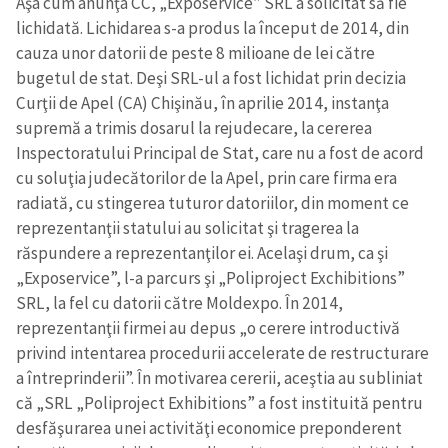
Aşa cum anunţa CC, „Exposervice” SRL a solicitat să fie
lichidată. Lichidarea s-a produs la început de 2014, din
cauza unor datorii de peste 8 milioane de lei către
bugetul de stat. Deşi SRL-ul a fost lichidat prin decizia
Curţii de Apel (CA) Chişinău, în aprilie 2014, instanţa
supremă a trimis dosarul la rejudecare, la cererea
Inspectoratului Principal de Stat, care nu a fost de acord
cu soluţia judecătorilor de la Apel, prin care firma era
radiată, cu stingerea tuturor datoriilor, din moment ce
reprezentanţii statului au solicitat şi tragerea la
răspundere a reprezentanţilor ei. Acelaşi drum, ca şi
„Exposervice”, l-a parcurs şi „Poliproject Exchibitions”
SRL, la fel cu datorii către Moldexpo. În 2014,
reprezentanţii firmei au depus „o cerere introductivă
privind intentarea procedurii accelerate de restructurare
a întreprinderii”. În motivarea cererii, aceştia au subliniat
că „SRL „Poliproject Exhibitions” a fost instituită pentru
desfăşurarea unei activităţi economice preponderent