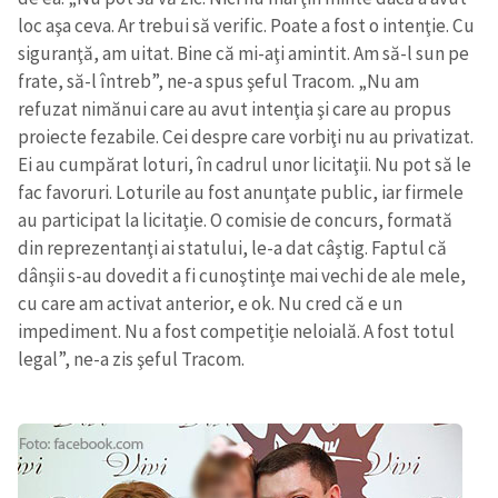
loc aşa ceva. Ar trebui să verific. Poate a fost o intenţie. Cu
siguranţă, am uitat. Bine că mi-aţi amintit. Am să-l sun pe
frate, să-l întreb”, ne-a spus şeful Tracom. „Nu am
refuzat nimănui care au avut intenţia şi care au propus
proiecte fezabile. Cei despre care vorbiţi nu au privatizat.
Ei au cumpărat loturi, în cadrul unor licitaţii. Nu pot să le
fac favoruri. Loturile au fost anunţate public, iar firmele
au participat la licitaţie. O comisie de concurs, formată
din reprezentanţi ai statului, le-a dat câştig. Faptul că
dânşii s-au dovedit a fi cunoştinţe mai vechi de ale mele,
cu care am activat anterior, e ok. Nu cred că e un
impediment. Nu a fost competiţie neloială. A fost totul
legal”, ne-a zis şeful Tracom.