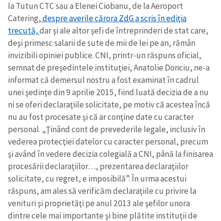
la Tutun CTC sau a Elenei Ciobanu, de la Aeroport
Catering,
despre averile cărora ZdG a scris în ediţia
trecută,
dar şi ale altor şefi de întreprinderi de stat care,
deşi primesc salarii de sute de mii de lei pe an, rămân
invizibili opiniei publice. CNI, printr-un răspuns oficial,
semnat de preşedintele instituţiei, Anatolie Donciu, ne-a
informat că demersul nostru a fost examinat în cadrul
unei şedinţe din 9 aprilie 2015, fiind luată decizia de a nu
ni se oferi declaraţiile solicitate, pe motiv că acestea încă
nu au fost procesate şi că ar conţine date cu caracter
personal. „Ţinând cont de prevederile legale, inclusiv în
vederea protecţiei datelor cu caracter personal, precum
şi având în vedere decizia colegială a CNI, până la finisarea
procesării declaraţiilor…, prezentarea declaraţiilor
solicitate, cu regret, e imposibilă”. În urma acestui
răspuns, am ales să verificăm declaraţiile cu privire la
venituri şi proprietăţi pe anul 2013 ale şefilor unora
dintre cele mai importante şi bine plătite instituţii de