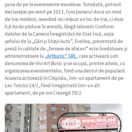
poze de pe la evenimente mondene. Totodată, potrivit
declaraţiei pe venit pe 2013, funcţionarul duce un mod
de trai modest, neavând nici măcar un loc de trai, ci doar
0,6 ha de pădure în arendă, lângă Ialoveni. Conform
datelor de la Camera Înregistrării de Stat însă, soţia
şefului de la „Gări şi Staţii Auto”, Evelina, prezentată de
presă în calitate de „femeie de afaceri” este fondatoare şi
administratoare la
„Artbutic” SRL
, care activează sub
denumirea de Vivi Art Butic şi se ocupă, printre altele, cu
organizarea evenimentelor, fiind una destul de populară.
Aceasta activează în Chişinău, într-un apartament de pe
Lev Tolstoi 24/1, fiind înregistrată într-un alt
apartament, de pe Ion Creangă 39/2.