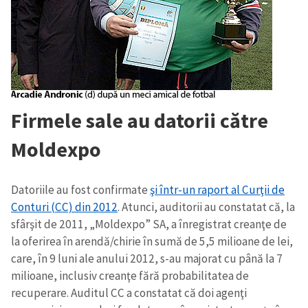
Firmele sale au datorii către
Moldexpo
Datoriile au fost confirmate
şi într-un raport al Curţii de
Conturi (CC) din 2012
. Atunci, auditorii au constatat că, la
sfârşit de 2011, „Moldexpo” SA, a înregistrat creanţe de
la oferirea în arendă/chirie în sumă de 5,5 milioane de lei,
care, în 9 luni ale anului 2012, s-au majorat cu până la 7
milioane, inclusiv creanţe fără probabilitatea de
recuperare. Auditul CC a constatat că doi agenţi