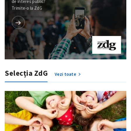
de interes public?
Trimite-o la ZdG
Selecția ZdG
Vezi toate