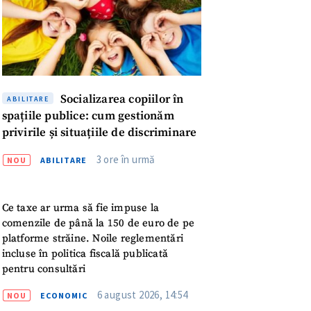
Socializarea copiilor în
ABILITARE
spațiile publice: cum gestionăm
privirile și situațiile de discriminare
3 ore în urmă
NOU
ABILITARE
Ce taxe ar urma să fie impuse la
comenzile de până la 150 de euro de pe
platforme străine. Noile reglementări
incluse în politica fiscală publicată
pentru consultări
6 august 2026, 14:54
NOU
ECONOMIC