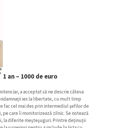
Email
+ Emailul 
+ Link media
Telefon
+ Telefon pe
Am citit și sunt de ac
+ Mesajul știrei
confidențialitate
.
TRIMITE ȘT
1 an – 1000 de euro
nitenciar, a acceptat să ne descrie câteva
ondamnaţii ies la libertate, cu mult timp
e fac cel mai des prin intermediul şefilor de
i, pe care îi monitorizează zilnic. Se notează
i, la diferite meşteşuguri. Printre deţinuţii
 la superiori pentru a include în lista cu