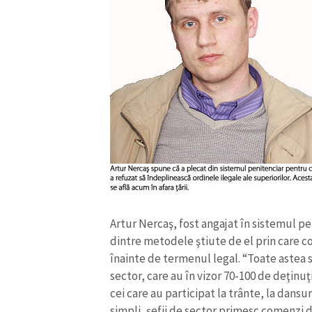
Link media
Mesajul știrei
Artur Nercaş, fost angajat în sistemul pe
dintre metodele ştiute de el prin care c
înainte de termenul legal. “Toate astea s
sector, care au în vizor 70-100 de deţinuţ
cei care au participat la trânte, la dansur
simpli, şefii de sector primesc comenzi de