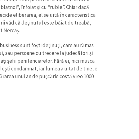
atnoi”, înfoiat şi cu “ruble”. Chiar dacă
cide eliberarea, el se uită în caracteristica
rii văd că deţinutul este băiat de treabă,
at Nercaş.
 business sunt foşti deţinuţi, care au rămas
ui, sau persoane cu trecere la judecători şi
aţi şefii penitenciarelor. Fără ei, nici musca
 eşti condamnat, iar lumea a uitat de tine, e
mpărarea unui an de puşcărie costă vreo 1000