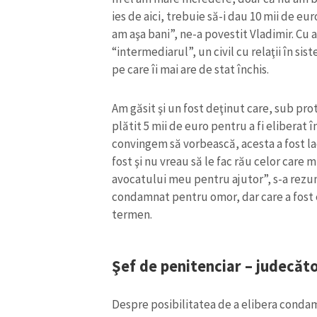
ies de aici, trebuie să-i dau 10 mii de eu
am aşa bani”, ne-a povestit Vladimir. Cu
“intermediarul”, un civil cu relaţii în si
pe care îi mai are de stat închis.
Am găsit şi un fost deţinut care, sub pro
plătit 5 mii de euro pentru a fi eliberat 
convingem să vorbească, acesta a fost la
fost şi nu vreau să le fac rău celor care
avocatului meu pentru ajutor”, s-a rezu
condamnat pentru omor, dar care a fost e
termen.
Şef de penitenciar – judecăt
Despre posibilitatea de a elibera conda