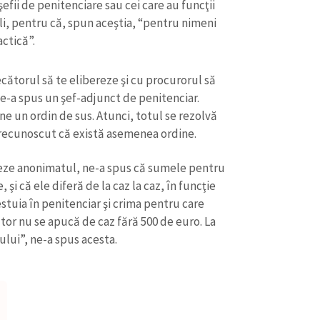
şefii de penitenciare sau cei care au funcţii
pli, pentru că, spun aceştia, “pentru nimeni
actică”.
cătorul să te elibereze şi cu procurorul să
ne-a spus un şef-adjunct de penitenciar.
e un ordin de sus. Atunci, totul se rezolvă
a recunoscut că există asemenea ordine.
streze anonimatul, ne-a spus că sumele pentru
şi că ele diferă de la caz la caz, în funcţie
uia în penitenciar şi crima pentru care
or nu se apucă de caz fără 500 de euro. La
CONTACT SURSĂ
ului”, ne-a spus acesta.
Sursă anonimă
+ Adaugă titlu
Nume
+ Numele 
+ Încarcă imagine