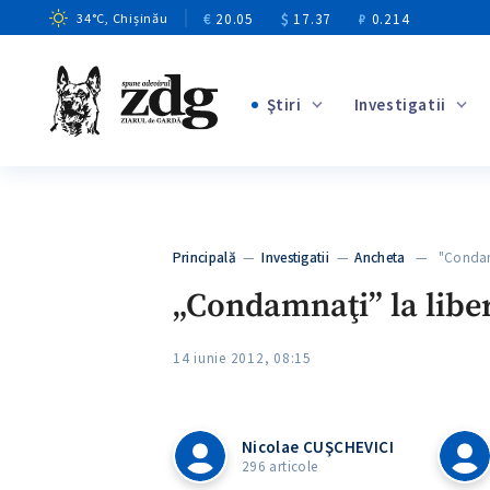
€
20.05
$
17.37
₽
0.214
34
°C
, Chișinău
Ştiri
Investigatii
+1
+14
+10
Principală
—
Investigatii
—
Ancheta
— "Condamnaţ
+4
„Condamnaţi” la liber
14 iunie 2012, 08:15
Nicolae CUŞCHEVICI
296 articole