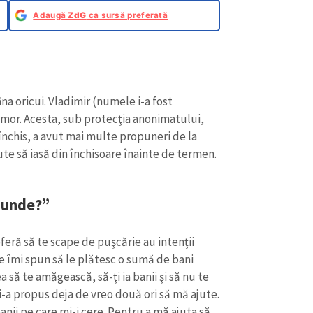
Adaugă
ZdG
ca sursă preferată
na oricui. Vladimir (numele i-a fost
omor. Acesta, sub protecţia anonimatului,
închis, a avut mai multe propuneri de la
ute să iasă din închisoare înainte de termen.
e unde?”
oferă să te scape de puşcărie au intenţii
re îmi spun să le plătesc o sumă de bani
a să te amăgească, să-ţi ia banii şi să nu te
i-a propus deja de vreo două ori să mă ajute.
nii pe care mi-i cere. Pentru a mă ajuta să