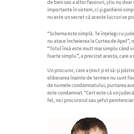
de bani sau a altor favoruri, ştiu nu doar 
importante în sistem, ci şi gardienii sim
nu este un secret că aceste lucruri se pr
“Schema este simplă. Te înţelegi cu jude
nu atace încheierea la Curtea de Apel”, 
“Totul însă este mult mai simplu când vin
foarte simplu”, a precizat acesta, care 
Un procuror, care a ţinut şi el să-şi pă
eliberarea înainte de termen nu sunt fixe, 
de numele condamnatului, purtarea acest
este condamnat. “Cert este că un judecăt
ȘTIREA MEA
fel, nici procurorul sau şeful penitenciar
Titlu știre
Fotografie