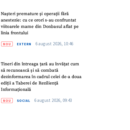
Nașteri premature și operații fără
anestezie: cu ce orori s-au confruntat
viitoarele mame din Donbasul aflat pe
linia frontului
6 august 2026, 10:46
NOU
EXTERN
Tineri din întreaga țară au învățat cum
să recunoască și să combată
dezinformarea în cadrul celei de-a doua
ediții a Taberei de Reziliență
Informațională
6 august 2026, 09:43
NOU
SOCIAL