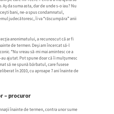
ro. Aş da suma asta, dar de unde s-o iau? Nu
 aceşti bani, ne-a spus condamnatul,
stemul judecătoresc, îi va “răscumpăra” anii
tecţia anonimatului, a recunoscut că ar fi
înainte de termen. Deşi am încercat să-l
conic. “Nu vreau să-mi mai amintesc ce a
 m-au ajutat. Pot spune doar că îi mulţumesc
mat să ne spună bărbatul, care fusese
liberat în 2010, cu aproape 7 ani înainte de
or – procuror
mnaţii înainte de termen, contra unor sume