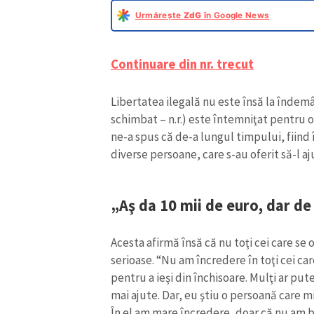
Urmărește
ZdG
în Google News
Continuare din nr. trecut
Libertatea ilegală nu este însă la îndemâ
schimbat – n.r.) este întemniţat pentru 
ne-a spus că de-a lungul timpului, fiind 
diverse persoane, care s-au oferit să-l aj
„Aş da 10 mii de euro, dar d
Acesta afirmă însă că nu toţi cei care se 
serioase. “Nu am încredere în toţi cei ca
pentru a ieşi din închisoare. Mulţi ar pute
mai ajute. Dar, eu ştiu o persoană care m
În el am mare încredere, doar că nu am ba