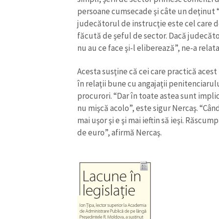
persoane cumsecade şi câte un deţinut “bl
judecătorul de instrucţie este cel care de
făcută de şeful de sector. Dacă judecăto
nu au ce face şi-l eliberează”, ne-a relat
Acesta susţine că cei care practică acest
în relaţii bune cu angajaţii penitenciarul
procurori. “Dar în toate astea sunt implic
nu mişcă acolo”, este sigur Nercaş. “Când
mai uşor şi e şi mai ieftin să ieşi. Răscu
de euro”, afirmă Nercaş.