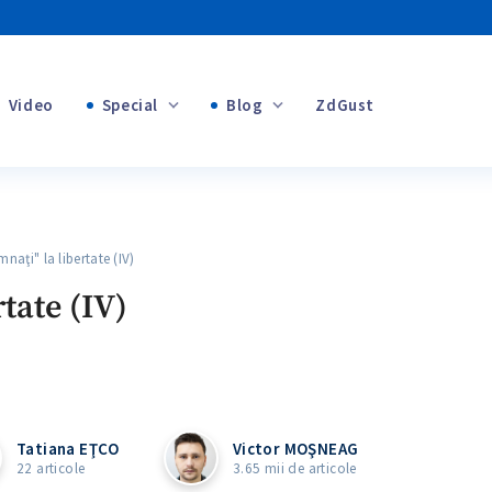
Video
Special
Blog
ZdGust
+1
Banii tăi
i" la libertate (IV)
tate (IV)
+1
Tatiana EŢCO
Victor MOŞNEAG
22 articole
3.65 mii de articole