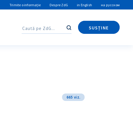
Trimite o informație
Despre ZdG
in English
на русском
SUSȚINE
Caută
Caută
665 viz.