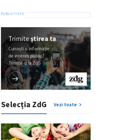
Trimite
știrea ta
Cunoști o informație
de interes public?
Trimite-o la ZdG
Selecția ZdG
Vezi toate