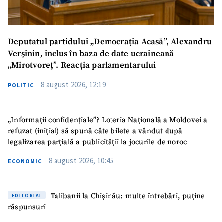
Deputatul partidului „Democrația Acasă”, Alexandru
Verșinin, inclus în baza de date ucraineană
„Mirotvoreț”. Reacția parlamentarului
8 august 2026, 12:19
POLITIC
„Informații confidențiale”? Loteria Națională a Moldovei a
refuzat (inițial) să spună câte bilete a vândut după
legalizarea parțială a publicității la jocurile de noroc
8 august 2026, 10:45
ECONOMIC
Talibanii la Chișinău: multe întrebări, puține
EDITORIAL
răspunsuri