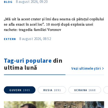
8 august 2026, 09:20
BLOG
„Mă uit la acest crater și îmi dau seama că pătuțul copilului
se afla exact în acel loc”. 10 morți după explozia unei
rachete: tragedia familiei Voronov
8 august 2026, 08:52
EXTERN
Tag-uri populare
din
ultima lună
Vezi ultimele știri
GUVERN
1905
RUSIA
1891
UCRAINA
1668