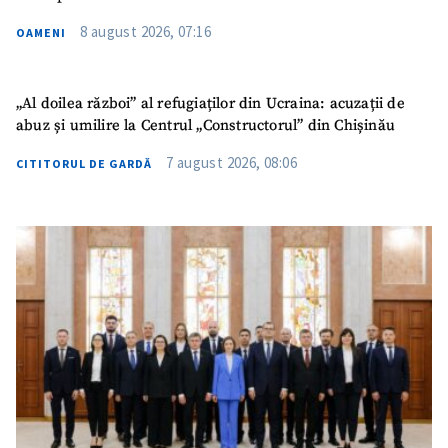
Email
+ Emailul meu
8 august 2026, 07:16
OAMENI
Telefon
+ Telefon personal
„Al doilea război” al refugiaților din Ucraina: acuzații de
Am citit și sunt de
abuz și umilire la Centrul „Constructorul” din Chișinău
acord cu
politica de
confidențialitate
.
7 august 2026, 08:06
CITITORUL DE GARDĂ
TRIMITE ȘTIREA