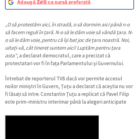
Adaugă
ZdG
ca sursă preferată
„O să protestăm aici, în stradă, o să dormim aici până n-o
să facem reguli în țară. N-o să le dăm voie să vândă țara. N-
o să le dăm voie, pentru că își bat joc de țara noastră. Noi,
uitați-vă, cât tineret suntem aici! Luptăm pentru țara
asta”
, a declarat democratul, care a precizat că
protestatari vor fi în fața Parlamentului și Guvernului.
Întrebat de reporterul TV8 dacă vor permite accesul
noilor miniștri în Guvern, Țuțu a declarat că aceștia nu vor
fi lăsați să intre. Constantin Țuțu a replicat că Pavel Filip
este prim-ministru interimar până la alegeri anticipate