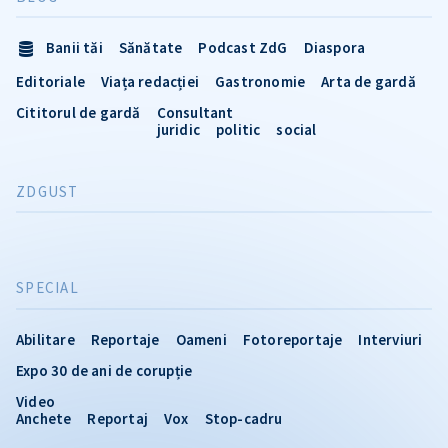
Banii tăi
Sănătate
Podcast ZdG
Diaspora
Editoriale
Viața redacției
Gastronomie
Arta de gardă
Cititorul de gardă
Consultant
juridic
politic
social
ZDGUST
SPECIAL
Abilitare
Reportaje
Oameni
Fotoreportaje
Interviuri
Expo 30 de ani de corupție
Video
Anchete
Reportaj
Vox
Stop-cadru