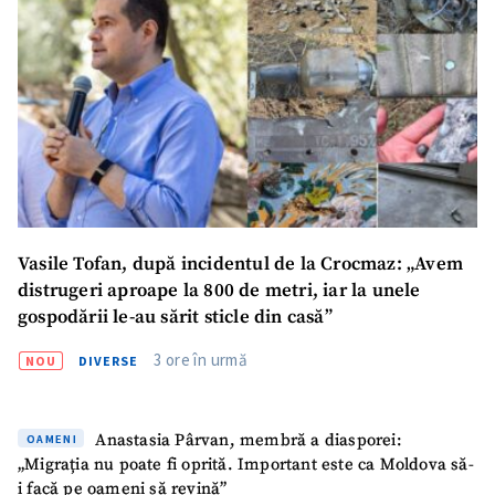
ȘTIREA MEA
Titlu știre
+ Adaugă titlu
Fotografie
+ Încarcă imagine
Link media
+ Link media
Vasile Tofan, după incidentul de la Crocmaz: „Avem
Mesajul știrei
+ Mesajul știrei
distrugeri aproape la 800 de metri, iar la unele
gospodării le-au sărit sticle din casă”
3 ore în urmă
CONTACT SURSĂ
NOU
DIVERSE
Sursă anonimă
Anastasia Pârvan, membră a diasporei:
OAMENI
Nume
+ Numele meu
„Migrația nu poate fi oprită. Important este ca Moldova să-
i facă pe oameni să revină”