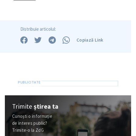
Distribuie articolul:
Copiază Link
Trimite
știrea ta
Cunoști o informație
de interes public?
Trimite-o la ZdG