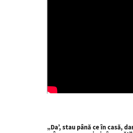
ȘTIREA MEA
Titlu știre
Fotografie
„Da’, stau până ce în casă, d