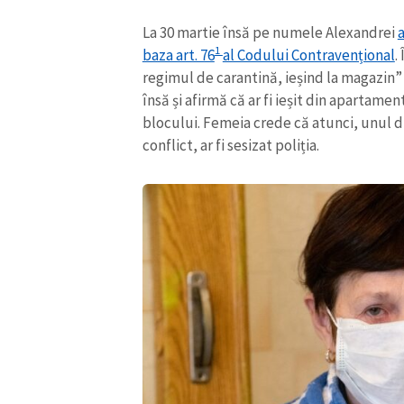
La 30 martie însă pe numele Alexandrei
a
1
baza art. 76
al Codului Contravențional
.
regimul de carantină, ieșind la magazin”
însă și afirmă că ar fi ieșit din apartame
blocului. Femeia crede că atunci, unul din
conflict, ar fi sesizat poliția.