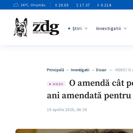
€
20.05
$
17.37
₽
0.214
26
°C
, Chișinău
Ştiri
Investigatii
+3
+1
+8
+3
Principală
—
Investigatii
—
Dosar
— VIDEO/ O a
+5
O amendă cât pen
VIDEO
ani amendată pentru c
10 aprilie 2020, 06:30