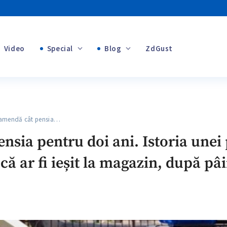
Video
Special
Blog
ZdGust
+1
Banii tăi
+1
mendă cât pensia…
+1
sia pentru doi ani. Istoria unei
ă ar fi ieșit la magazin, după pâ
+1