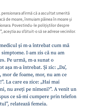
Email
+ Emailul 
+ Link media
 pensionara afirmă că a ascultat smerită
Telefon
+ Telefon pe
acă de moare, înmuiam pâinea în moare și
nara. Povestindu-le polițiștilor despre
Am citit și sunt de ac
+ Mesajul știrei
 aceștia au sfătuit-o să se adrese vecinilor.
confidențialitate
.
TRIMITE ȘT
 medicul și m-a întrebat cum mă
e simptome. I-am zis că nu am
ies. Pe urmă, m-a sunat o
t așa m-a întrebat. Și zic: „Da’,
ic, mor de foame, mor, nu am ce
”. La care ea zice: „Hai mai
ini, nu aveți pe nimeni?”. A venit un
 spus ce să-mi cumpere prin telefon
etul”, relatează femeia.