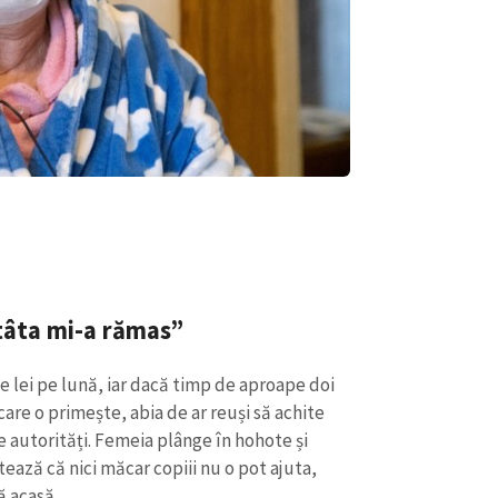
tâta mi-a rămas”
e lei pe lună, iar dacă timp de aproape doi
 care o primește, abia de ar reuși să achite
 autorități. Femeia plânge în hohote și
atează că nici măcar copiii nu o pot ajuta,
ă acasă.