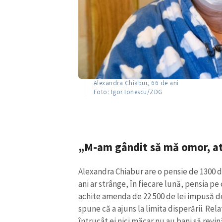
Alexandra Chiabur, 66 de ani
Foto: Igor Ionescu/ZDG
„M-am gândit să mă omor, a
Alexandra Chiabur are o pensie de 1300 d
ani ar strânge, în fiecare lună, pensia pe
achite amenda de 22 500 de lei impusă de
spune că a ajuns la limita disperării. Rel
întrucât ei nici măcar nu au bani să revin