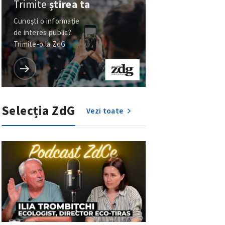
Trimite
știrea ta
Cunoști o informație
de interes public?
Trimite-o la ZdG
Selecția ZdG
Vezi toate