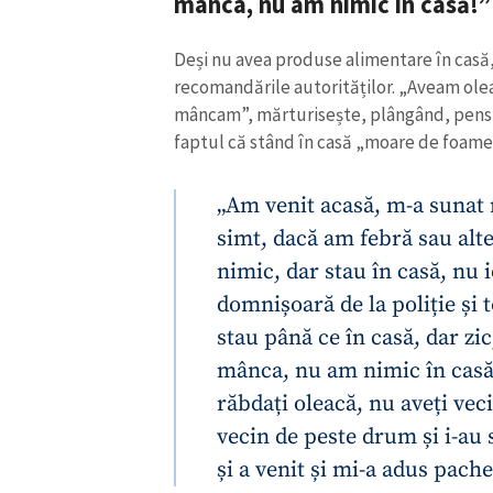
mânca, nu am nimic în casă!”
Link media
Deși nu avea produse alimentare în casă,
recomandările autorităților. „Aveam ole
mâncam”, mărturisește, plângând, pensio
Mesajul știrei
faptul că stând în casă „moare de foame”,
„Am venit acasă, m-a sunat
simt, dacă am febră sau alt
nimic, dar stau în casă, nu 
domnișoară de la poliție și to
stau până ce în casă, dar z
mânca, nu am nimic în casă!
răbdați oleacă, nu aveți vec
vecin de peste drum și i-au
și a venit și mi-a adus pach