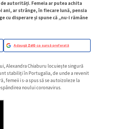
 de autorități. Femeia ar putea achita
ani, ar strânge, în fiecare lună, pensia
nge cu disperare și spune că „nu-i rămâne
Adaugă
ZdG
ca sursă preferată
ui, Alexandra Chiaburu locuiește singură
nt stabiliți în Portugalia, de unde a revenit
ră, femeii i s-a spus să se autoizoleze la
respândirea noului coronavirus.