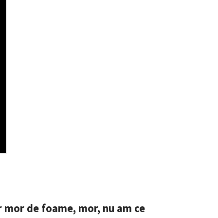
CONTACT SURSĂ
Sursă anonimă
+ Adaugă titlu
Nume
+ Numele 
+ Încarcă imagine
ar mor de foame, mor, nu am ce