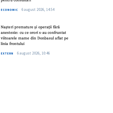
pentru consultări
meu
6 august 2026, 14:54
ECONOMIC
rsonal
Nașteri premature și operații fără
ord cu
politica de
anestezie: cu ce orori s-au confruntat
viitoarele mame din Donbasul aflat pe
IREA
linia frontului
6 august 2026, 10:46
EXTERN