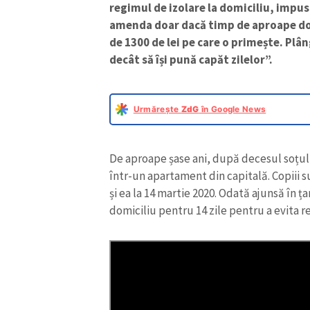
regimul de izolare la domiciliu, impus
amenda doar dacă timp de aproape doi 
de 1300 de lei pe care o primește. Plâ
decât să își pună capăt zilelor”.
Urmărește
ZdG
în Google News
De aproape șase ani, după decesul soțul
într-un apartament din capitală. Copiii su
și ea la 14 martie 2020. Odată ajunsă în ța
domiciliu pentru 14 zile pentru a evita 