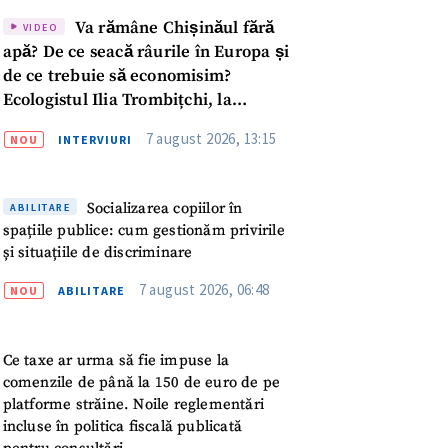
Va rămâne Chișinăul fără
VIDEO
apă? De ce seacă râurile în Europa și
de ce trebuie să economisim?
Ecologistul Ilia Trombițchi, la
Podcast ZdCe
7 august 2026, 13:15
NOU
INTERVIURI
Socializarea copiilor în
ABILITARE
spațiile publice: cum gestionăm privirile
și situațiile de discriminare
7 august 2026, 06:48
NOU
ABILITARE
Ce taxe ar urma să fie impuse la
comenzile de până la 150 de euro de pe
meu
platforme străine. Noile reglementări
incluse în politica fiscală publicată