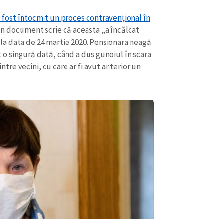
 fost întocmit un proces contravențional în
 În document scrie că aceasta „a încălcat
 la data de 24 martie 2020. Pensionara neagă
nt o singură dată, când a dus gunoiul în scara
tre vecini, cu care ar fi avut anterior un