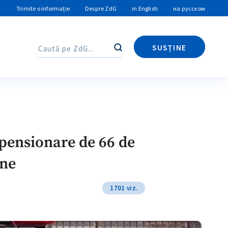
Trimite o informație
Despre ZdG
in English
на русском
SUSȚINE
Caută
Caută
 pensionare de 66 de
ine
1701 viz.