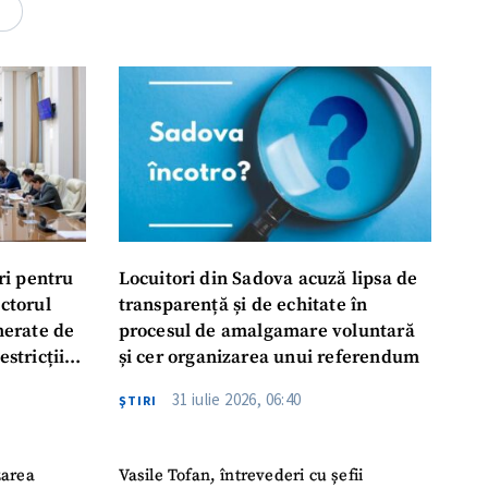
4
ri pentru
Locuitori din Sadova acuză lipsa de
ectorul
transparență și de echitate în
enerate de
procesul de amalgamare voluntară
estricții
și cer organizarea unui referendum
abile
31 iulie 2026, 06:40
ŞTIRI
zarea
Vasile Tofan, întrevederi cu șefii