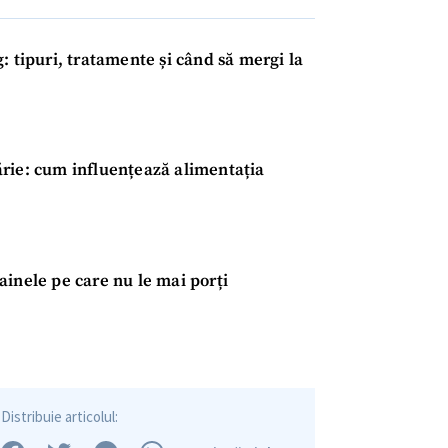
: tipuri, tratamente și când să mergi la
rie: cum influențează alimentația
CONTACT SURSĂ
Sursă anonimă
+ Adaugă titlu
ainele pe care nu le mai porți
Nume
+ Numele 
+ Încarcă imagine
Email
+ Emailul 
+ Link media
Telefon
+ Telefon pe
Distribuie articolul: