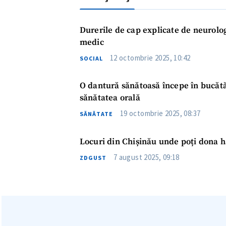
Durerile de cap explicate de neurolog
medic
12 octombrie 2025, 10:42
SOCIAL
O dantură sănătoasă începe în bucătă
sănătatea orală
ȘTIREA MEA
19 octombrie 2025, 08:37
SĂNĂTATE
Titlu știre
Locuri din Chișinău unde poți dona h
7 august 2025, 09:18
ZDGUST
Fotografie
Link media