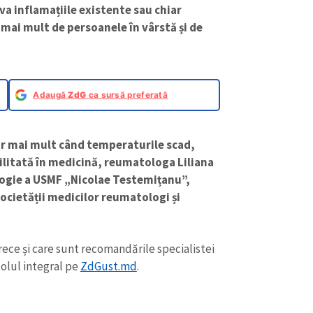
va inflamațiile existente sau chiar
mai mult de persoanele în vârstă și de
Adaugă
ZdG
ca sursă preferată
dor mai mult când temperaturile scad,
litată în medicină, reumatologa Liliana
logie a USMF „Nicolae Testemițanu”,
ocietății medicilor reumatologi și
 rece și care sunt recomandările specialistei
colul integral pe
ZdGust.md
.