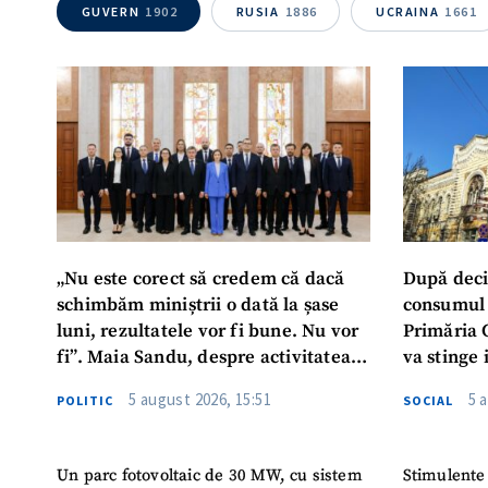
GUVERN
1902
RUSIA
1886
UCRAINA
1661
„Nu este corect să credem că dacă
După deci
schimbăm miniștrii o dată la șase
consumul 
luni, rezultatele vor fi bune. Nu vor
Primăria 
fi”. Maia Sandu, despre activitatea
va stinge 
noului Guvern
destinat s
5 august 2026, 15:51
5 
POLITIC
SOCIAL
Un parc fotovoltaic de 30 MW, cu sistem
Stimulente 