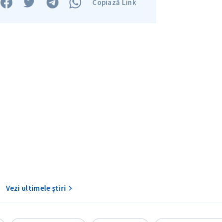
Copiază Link
Am citit și sunt de ac
+ Mesajul știrei
confidențialitate
.
TRIMITE ȘT
Vezi ultimele știri