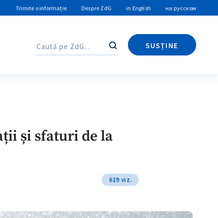
Trimite o informație
Despre ZdG
in English
на русском
SUSȚINE
Caută
Caută
ii și sfaturi de la
619 viz.