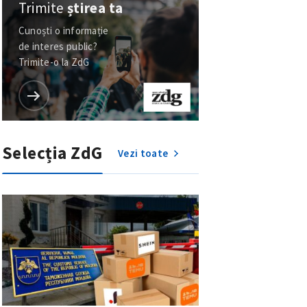
Trimite
știrea ta
Cunoști o informație
de interes public?
Trimite-o la ZdG
Selecția ZdG
Vezi toate