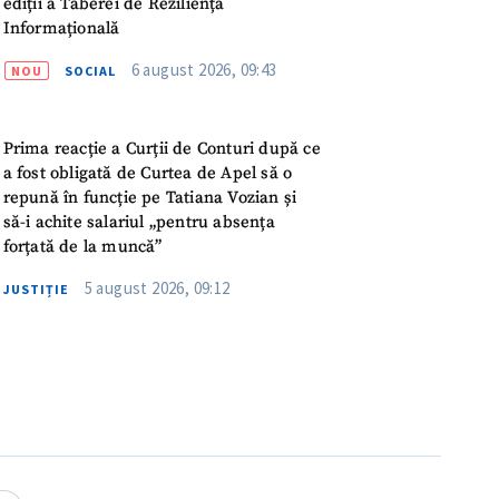
ediții a Taberei de Reziliență
ord cu
politica de
Informațională
6 august 2026, 09:43
NOU
SOCIAL
IREA
Prima reacție a Curții de Conturi după ce
a fost obligată de Curtea de Apel să o
repună în funcție pe Tatiana Vozian și
să-i achite salariul „pentru absența
forțată de la muncă”
5 august 2026, 09:12
JUSTIȚIE