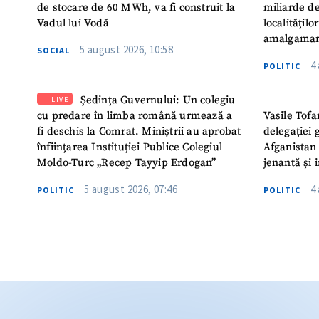
de stocare de 60 MWh, va fi construit la
miliarde de
Vadul lui Vodă
localitățil
amalgamar
5 august 2026, 10:58
SOCIAL
4
POLITIC
Ședința Guvernului: Un colegiu
LIVE
cu predare în limba română urmează a
Vasile Tofa
fi deschis la Comrat. Miniștrii au aprobat
delegației 
înființarea Instituției Publice Colegiul
Afganistan 
Moldo-Turc „Recep Tayyip Erdogan”
jenantă și 
5 august 2026, 07:46
4
POLITIC
POLITIC