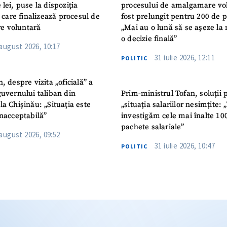
 lei, puse la dispoziția
procesului de amalgamare vo
or care finalizează procesul de
fost prelungit pentru 200 de p
e voluntară
„Mai au o lună să se așeze la 
o decizie finală”
 august 2026, 10:17
31 iulie 2026, 12:11
POLITIC
n, despre vizita „oficială” a
guvernului taliban din
Prim-ministrul Tofan, soluții 
la Chișinău: „Situația este
„situația salariilor nesimțite:
inacceptabilă”
investigăm cele mai înalte 10
pachete salariale”
 august 2026, 09:52
31 iulie 2026, 10:47
POLITIC