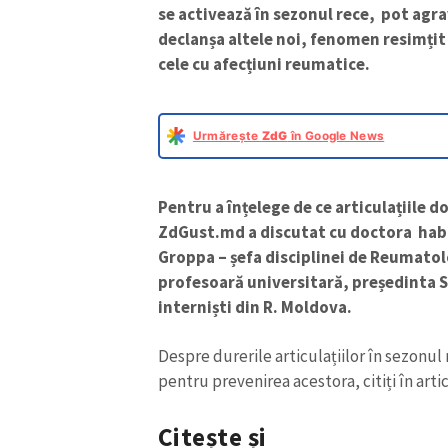
se activează în sezonul rece, pot agra
declanșa altele noi, fenomen resimțit 
cele cu afecțiuni reumatice.
Urmărește
ZdG
în Google News
Pentru a înțelege de ce articulațiile 
ZdGust.md a discutat cu doctora habi
Groppa – șefa disciplinei de Reumato
profesoară universitară, președinta S
interniști din R. Moldova.
Despre durerile articulațiilor în sezonul
pentru prevenirea acestora, citiți în arti
Citește și