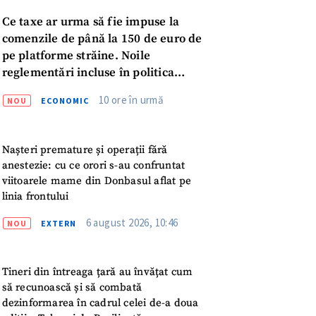
Ce taxe ar urma să fie impuse la
comenzile de până la 150 de euro de
pe platforme străine. Noile
reglementări incluse în politica
fiscală publicată pentru consultări
10 ore în urmă
NOU
ECONOMIC
Nașteri premature și operații fără
anestezie: cu ce orori s-au confruntat
viitoarele mame din Donbasul aflat pe
linia frontului
meu
6 august 2026, 10:46
NOU
EXTERN
meu
Tineri din întreaga țară au învățat cum
să recunoască și să combată
rsonal
dezinformarea în cadrul celei de-a doua