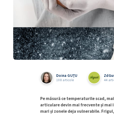
Doina GUȚU
ZdGu
108 articole
44 arti
Pe măsură ce temperaturile scad, mai
articulare devin mai frecvente și mai i
mari și zonele deja vulnerabile. Frigul,