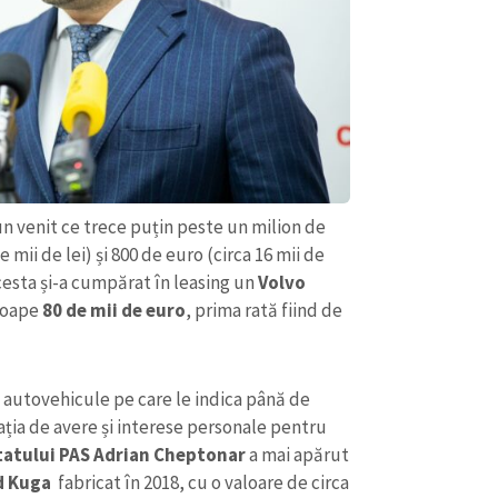
Email
+ Emailul 
+ Link media
Telefon
+ Telefon pe
Am citit și sunt de ac
+ Mesajul știrei
confidențialitate
.
TRIMITE ȘT
un venit ce trece puțin peste un milion de
e mii de lei) și 800 de euro (circa 16 mii de
acesta și-a cumpărat în leasing un
Volvo
proape
80 de mii de euro
, prima rată fiind de
i autovehicule pe care le indica până de
ația de avere și interese personale pentru
atului PAS Adrian Cheptonar
a mai apărut
d Kuga
fabricat în 2018, cu o valoare de circa