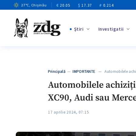
€
20.05
$
17.37
₽
0.214
27
°C
, Chișinău
Ştiri
Investigatii
+1
+6
+2
Principală
—
IMPORTANTE
— Automobilele achiz
+3
Automobilele achiziți
XC90, Audi sau Merc
17 aprilie 2024, 07:15