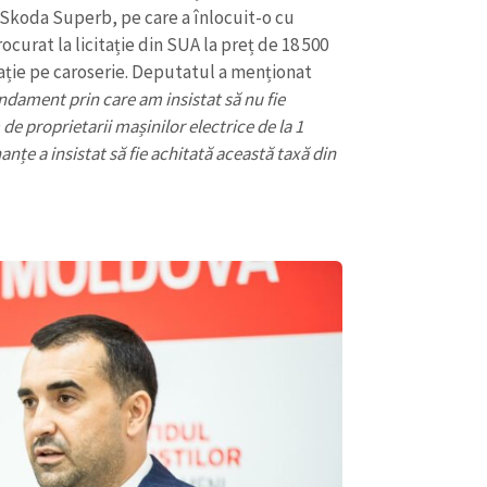
 Skoda Superb, pe care a înlocuit-o cu
ocurat la licitație din SUA la preț de 18 500
rație pe caroserie. Deputatul a menționat
dament prin care am insistat să nu fie
e proprietarii mașinilor electrice de la 1
anțe a insistat să fie achitată această taxă din
CONTACT SURSĂ
Sursă anonimă
+ Adaugă titlu
Nume
+ Numele 
+ Încarcă imagine