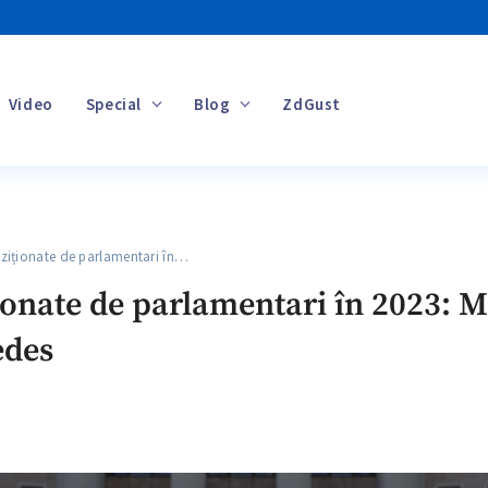
Video
Special
Blog
ZdGust
Banii tăi
iționate de parlamentari în…
onate de parlamentari în 2023: Ma
edes