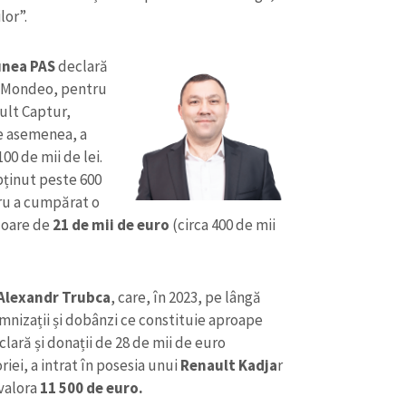
lor”.
iunea PAS
declară
d Mondeo, pentru
ault Captur,
De asemenea, a
00 de mii de lei.
obținut peste 600
aru a cumpărat o
aloare de
21 de mii de euro
(circa 400 de mii
Alexandr Trubca
, care, în 2023, pe lângă
emnizații și dobânzi ce constituie aproape
clară și donații de 28 de mii de euro
iei, a intrat în posesia unui
Renault Kadja
r
 valora
11 500 de euro.