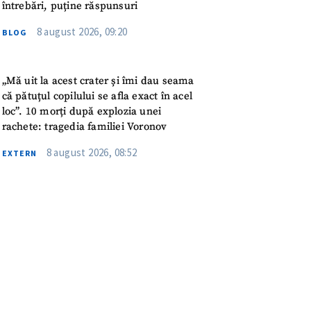
meu
întrebări, puține răspunsuri
8 august 2026, 09:20
BLOG
rsonal
ord cu
politica de
„Mă uit la acest crater și îmi dau seama
că pătuțul copilului se afla exact în acel
loc”. 10 morți după explozia unei
IREA
rachete: tragedia familiei Voronov
8 august 2026, 08:52
EXTERN