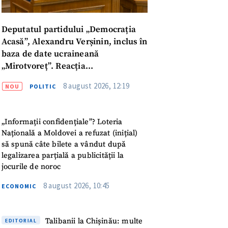
Deputatul partidului „Democrația
Acasă”, Alexandru Verșinin, inclus în
baza de date ucraineană
„Mirotvoreț”. Reacția
parlamentarului
8 august 2026, 12:19
NOU
POLITIC
„Informații confidențiale”? Loteria
Națională a Moldovei a refuzat (inițial)
să spună câte bilete a vândut după
legalizarea parțială a publicității la
jocurile de noroc
8 august 2026, 10:45
ECONOMIC
meu
Talibanii la Chișinău: multe
EDITORIAL