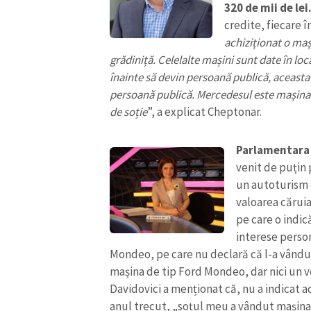
320 de mii de lei
credite, fiecare î
achiziționat o mași
grădiniță. Celelalte mașini sunt date în loc
înainte să devin persoană publică, aceasta
persoană publică. Mercedesul este mașina 
de soție
”, a explicat Cheptonar.
Parlamentara 
venit de puțin 
un autoturism
valoarea cărui
pe care o indică
interese person
Mondeo, pe care nu declară că l-a vândut
mașina de tip Ford Mondeo, dar nici un v
Davidovici a menționat că, nu a indicat a
anul trecut, „soțul meu a vândut mașin