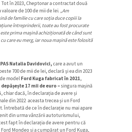
.
Tot în 2023, Cheptonar a contractat două
n valoare de 100 de mii de lei.
„Am
nă de familie cu care soția duce copiii la
ațiune întreprinderii, toate au fost procurate
 este prima mașină achiziționată de când sunt
cu care eu merg, iar noua mașină este folosită
PAS Natalia Davidovici,
care a avut un
peste 700 de mii de lei, declară și ea din 2023
 de model
Ford Kuga
fabricat în 2021
,
a
depășește 17 mii de euro –
singura mașină
, chiar dacă, în declarația de avere și
ale din 2022 aceasta trecea și un Ford
. Întrebată de ce în declarație nu mai apare
enit din urma vânzării autoturismului,
cest fapt în declarația de avere pentru că
a Ford Mondeo și a cumpărat un Ford Kuga,