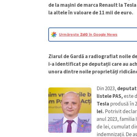
de la mașini de marca Renault la Tesla ș
la altele în valoare de 11 mii de euro.
Urmărește
ZdG
în Google News
Ziarul de Gardă a radiografiat noile de
i-a identificat pe deputații care au a
unora dintre noile proprietăți ridicând
Din 2023,
deputatu
listele PAS,
este d
Tesla
produsă în 2
lei.
Potrivit declar
anul 2023, familia 
de lei, cumulat din
indemnizații. De a