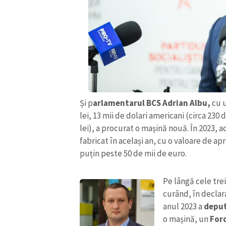
Link media
Mesajul știrei
Și p
arlamentarul BCS Adrian Albu,
cu 
lei, 13 mii de dolari americani (circa 230 d
lei), a procurat o mașină nouă. În 2023, 
fabricat în același an, cu o valoare de a
puțin peste 50 de mii de euro.
Pe lângă cele tre
curând, în declar
anul 2023 a
deput
o mașină, un
For