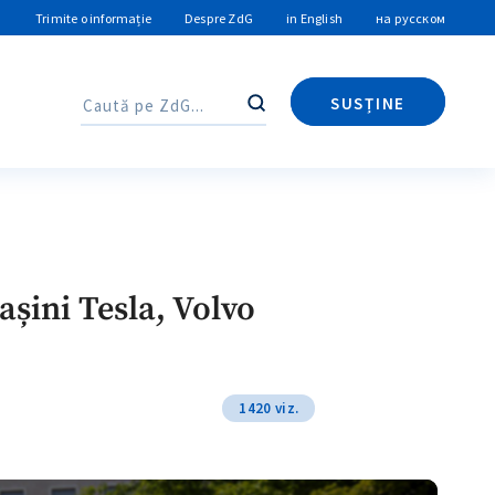
Trimite o informație
Despre ZdG
in English
на русском
SUSȚINE
Caută
Caută
șini Tesla, Volvo
1420 viz.