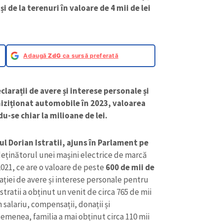
i de la terenuri în valoare de 4 mii de lei
Adaugă
ZdG
ca sursă preferată
clarații de avere și interese personale și
chiziționat automobile în 2023, valoarea
u-se chiar la milioane de lei.
l Dorian Istratii, ajuns în Parlament pe
eținătorul unei mașini electrice de marcă
021, ce are o valoare de peste
600 de mii de
ației de avere și interese personale pentru
Istratii a obținut un venit de circa 765 de mii
 salariu, compensații, donații și
semenea, familia a mai obținut circa 110 mii