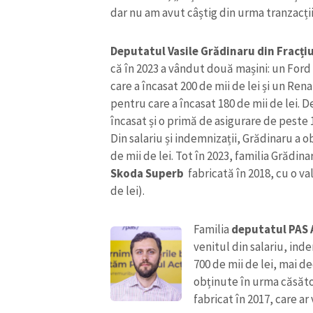
dar nu am avut câștig din urma tranzacții
Deputatul Vasile Grădinaru din Fracț
că în 2023 a vândut două mașini: un For
care a încasat 200 de mii de lei și un Ren
pentru care a încasat 180 de mii de lei. 
încasat și o primă de asigurare de peste 1
Din salariu și indemnizații, Grădinaru a 
de mii de lei. Tot în 2023, familia Grădin
Skoda Superb
fabricată în 2018, cu o v
de lei).
Familia
deputatul PAS 
venitul din salariu, ind
700 de mii de lei, mai de
obținute în urma căsător
fabricat în 2017, care ar