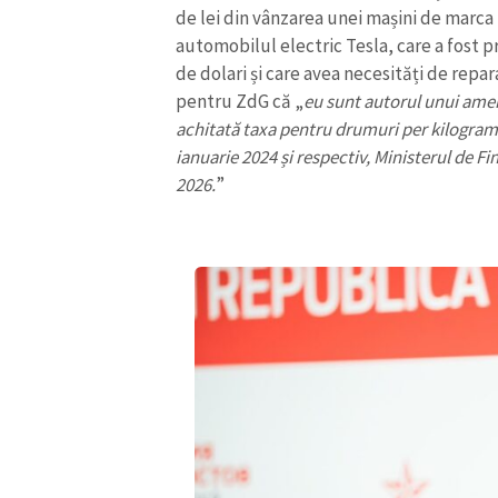
de lei din vânzarea unei mașini de marca
automobilul electric Tesla, care a fost pr
de dolari și care avea necesități de repa
pentru ZdG că „
eu sunt autorul unui amen
achitată taxa pentru drumuri per kilogram d
ianuarie 2024 și respectiv, Ministerul de Fin
2026.
”
ȘTIREA MEA
Titlu știre
Fotografie