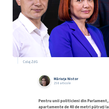
Colaj ZdG
Măriuța Nistor
258 articole
Pentru unii politicieni din Parlament, 
apartamente de 40 de metri pătrați la 