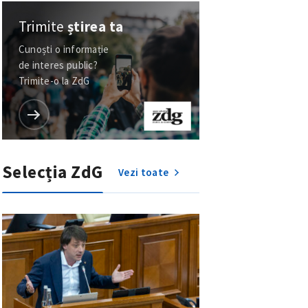
Trimite
știrea ta
Cunoști o informație
de interes public?
Trimite-o la ZdG
Selecția ZdG
Vezi toate