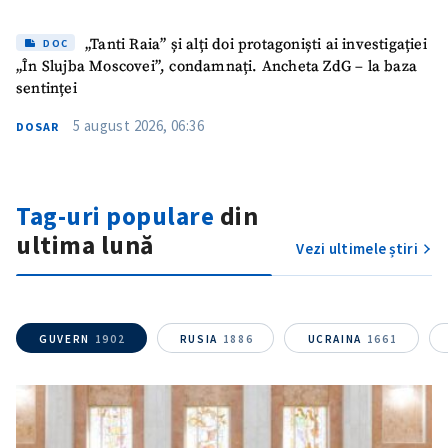
„Tanti Raia” și alți doi protagoniști ai investigației
DOC
„În Slujba Moscovei”, condamnați. Ancheta ZdG – la baza
sentinței
5 august 2026, 06:36
DOSAR
Tag-uri populare
din
ultima lună
Vezi ultimele știri
GUVERN
1902
RUSIA
1886
UCRAINA
1661