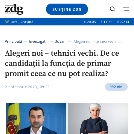
SUSȚINE ZDG
+6
Caută
+4
36
°C
, Chișinău
€
20.05
$
17.38
₽
0.214
Ştiri
+11
+4
Investigatii
Banii tăi
+6
Principală
—
Investigatii
—
Dosar
— Alegeri noi – tehnici vechi.…
Video
Alegeri noi – tehnici vechi. De ce
Special
candidații la funcția de primar
Blog
+1
ZdGust
promit ceea ce nu pot realiza?
2 noiembrie 2023, 09:01
992 viz.