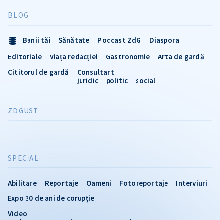
BLOG
Banii tăi
Sănătate
Podcast ZdG
Diaspora
Editoriale
Viața redacției
Gastronomie
Arta de gardă
Cititorul de gardă
Consultant
juridic
politic
social
ZDGUST
SPECIAL
Abilitare
Reportaje
Oameni
Fotoreportaje
Interviuri
Expo 30 de ani de corupție
Video