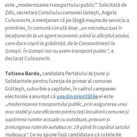
este „modernizarea transportului public”. Solicitată de
ZdG, secretara Consiliului comunei Gotești, Angela
Culicovschi, a menționat că pe lângă mașina de serviciu a
primăriei, în comună circulă doar
„un microbuz luat în
locațiune de la un agent economic până la sfârșitul anului,
care duce copiii la grădiniță, de la Constantinești la
Gotești. În Gotești noi nu avem transport public”
, a
declarat Culicovschi.
Tatiana Barda,
candidata Partidului Acțiune și
Solidaritate pentru funcția de primar al comunei
Grătiești, suburbie a capitalei, în cadrul campaniei
electorale a anunțat că
una din prioritățile
ei este
„modernizarea transportului public, prin asigurarea unui
orar stabil și rute eficiente pentru toți locuitorii comunei și
suplinirea rutelor actuale cu autobuze, precum și
prelungirea rutei de autobuz nr. 28 până în capătul satului
Hulboaca”
. Ce nu spune însă candidata e că rutele de