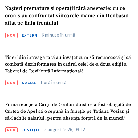
Nașteri premature și operații fără anestezie: cu ce
orori s-au confruntat viitoarele mame din Donbasul
aflat pe linia frontului
6 minute în urmă
NOU
EXTERN
SUSȚINE
Tineri din întreaga țară au învățat cum să recunoască și să
combată dezinformarea în cadrul celei de-a doua ediții a
Taberei de Reziliență Informațională
1 oră în urmă
NOU
SOCIAL
Prima reacție a Curții de Conturi după ce a fost obligată de
Curtea de Apel să o repună în funcție pe Tatiana Vozian și
să-i achite salariul „pentru absența forțată de la muncă”
5 august 2026, 09:12
NOU
JUSTIȚIE