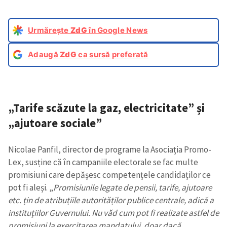
Urmărește
ZdG
în Google News
Adaugă
ZdG
ca sursă preferată
„Tarife scăzute la gaz, electricitate” și
„ajutoare sociale”
Nicolae Panfil, director de programe la Asociația Promo-
Lex, susține că în campaniile electorale se fac multe
promisiuni care depășesc competențele candidaților ce
pot fi aleși. „
Promisiunile legate de
pensii, tarife, ajutoare
etc. țin de atribuțiile autorităților publice centrale, adică a
instituțiilor Guvernului. Nu văd cum pot fi realizate astfel de
promisiuni la exercitarea mandatului, doar dacă