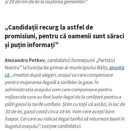
și 20 de mii de lei la nașterea gemenilor.”
„Candidații recurg la astfel de
promisiuni, pentru că oamenii sunt săraci
și puțin informați”
Alexandru Petkov
, candidatul formațiunii „Partidul
Nostru” la funcția de primar al municipiului Bălți,
anunță
că
„imediat după alegeri, orașul va cere compensare
pentru majorarea ilegală a tarifelor la gaze. În
administrația orașului vom cere compensare pentru
mijloacele care au fost luate ilegal de la cetățeni pentru a
plăti gazul la tarife umflate. Știm cu toții că astăzi, în loc de
30 de lei, gazul costă circa 18 lei. Vom cere acești bani
înapoi. Cei care au ridicat ilegal tariful să returneze banii în
bugetul orașului”,
susține candidatul.