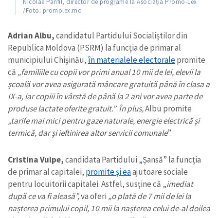
Nicolae Panfil, director de programe la Asociația Promo-Lex
/Foto: promolex.md
Adrian Albu,
candidatul Partidului Socialiștilor din
Republica Moldova (PSRM) la funcția de primar al
municipiului Chișinău,
în materialele electorale
promite
că
„familiile cu copii vor primi anual 10 mii de lei, elevii la
școală vor avea asigurată mâncare gratuită până în clasa a
IX-a, iar copiii în vârstă de până la 2 ani vor avea parte de
produse lactate oferite gratuit.” În plus,
Albu promite
„tarife mai mici pentru gaze naturale, energie electrică și
termică, dar și ieftinirea altor servicii comunale
”.
Cristina Vulpe,
candidata Partidului „Șansă” la funcția
de primar al capitalei,
promite și ea
ajutoare sociale
pentru locuitorii capitalei. Astfel, susține că „
imediat
după ce va fi aleasă”,
va oferi
„o plată de 7 mii de lei la
nașterea primului copil, 10 mii la nașterea celui de-al doilea