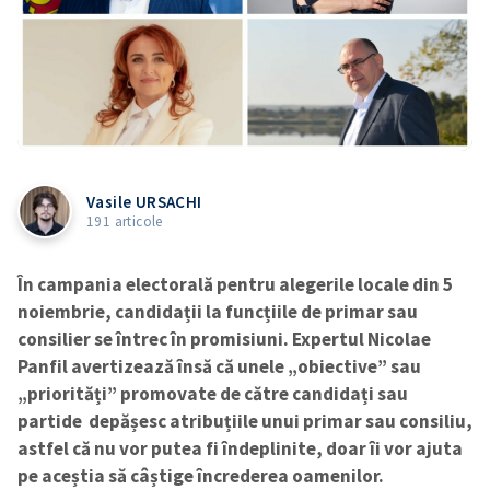
Vasile URSACHI
191 articole
În campania electorală pentru alegerile locale din 5
noiembrie, candidații la funcțiile de primar sau
consilier se întrec în promisiuni. Expertul Nicolae
Panfil avertizează însă că unele „obiective” sau
„priorități” promovate de către candidați sau
partide depășesc atribuțiile unui primar sau consiliu,
astfel că nu vor putea fi îndeplinite, doar îi vor ajuta
pe aceștia să câștige încrederea oamenilor.