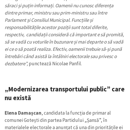
săraci și puțin informați. Oamenii nu cunosc diferența
dintre primar, ministru sau prim-ministru sau între
Parlament și Consiliul Municipal. Funcțiile și
responsabilitățile acestor poziții sunt total diferite,
respectiv, candidații consideră că important e să promită,
să se vadă cu voturile în buzunare și mai departe o să vadă
ei ce o să poată realiza. Efectiv, oamenii trebuie să-și pună
întrebări când asistă la întâlniri electorale sau privesc o
Trimite o informație
Despre ZdG
in English
на русском
dezbatere”,
punctează Nicolae Panfil.
„Modernizarea transportului public” care
nu există
Elena Damașcan
, candidata la funcția de primar al
comunei Gotești din partea Partidului „Șansă”, în
materialele electorale a anunțat că una din prioritățile ei