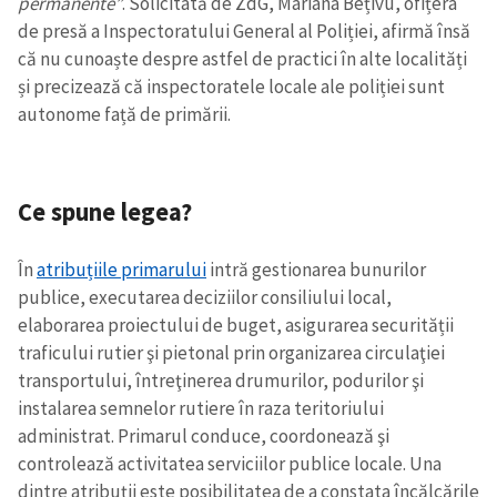
permanente”
. Solicitată de ZdG, Mariana Bețivu, ofițera
de presă a Inspectoratului General al Poliției, afirmă însă
că nu cunoaște despre astfel de practici în alte localități
și precizează că inspectoratele locale ale poliției sunt
autonome față de primării.
Ce spune legea?
În
atribuțiile primarului
intră gestionarea bunurilor
publice, executarea deciziilor consiliului local,
elaborarea proiectului de buget, asigurarea securității
traficului rutier şi pietonal prin organizarea circulaţiei
transportului, întreţinerea drumurilor, podurilor şi
instalarea semnelor rutiere în raza teritoriului
administrat. Primarul conduce, coordonează şi
controlează activitatea serviciilor publice locale. Una
dintre atribuții este posibilitatea de a constata încălcările