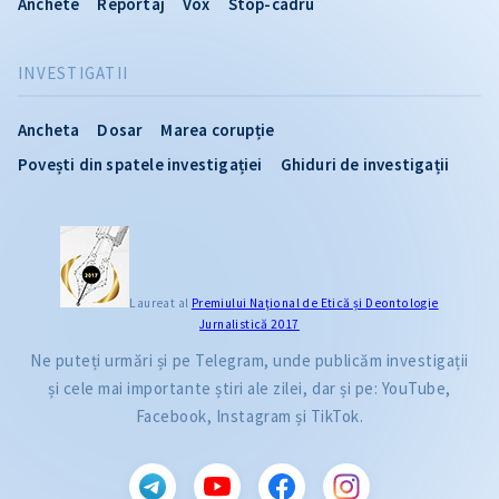
Anchete
Reportaj
Vox
Stop-cadru
INVESTIGATII
Ancheta
Dosar
Marea corupție
Povești din spatele investigației
Ghiduri de investigații
Laureat al
Premiului Naţional de Etică și Deontologie
Jurnalistică 2017
Ne puteți urmări și pe Telegram, unde publicăm investigații
și cele mai importante știri ale zilei, dar și pe: YouTube,
Facebook, Instagram și TikTok.