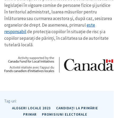
legislaţiei în vigoare comise de persoane fizice şi juridice
ȘTIREA MEA
în teritoriul administrat, luarea măsurilor pentru
Titlu știre
+ Adaugă titlu
înlăturarea sau curmarea acestora şi, după caz, sesizarea
organelor de drept. De asemenea, primarul
este
responsabil
de protecția copiilor în situație de risc și a
Fotografie
+ Încarcă imagine
copiilor separați de părinți, în calitatea sa de autoritate
tutelară locală.
Link media
+ Link media
Mesajul știrei
+ Mesajul știrei
CONTACT SURSĂ
Sursă anonimă
Tag-uri:
ALEGERI LOCALE 2023
CANDIDAȚI LA PRIMĂRIE
Nume
+ Numele meu
PRIMAR
PROMISIUNI ELECTORALE