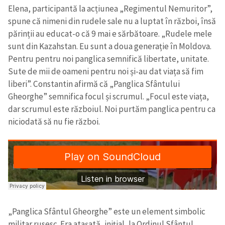
Elena, participantă la acțiunea „Regimentul Nemuritor”,
spune că nimeni din rudele sale nu a luptat în război, însă
părinții au educat-o că 9 mai e sărbătoare. „Rudele mele
sunt din Kazahstan. Eu sunt a doua generație în Moldova.
Pentru pentru noi panglica semnifică libertate, unitate.
Sute de mii de oameni pentru noi și-au dat viața să fim
liberi”. Constantin afirmă că „Panglica Sfântului
Gheorghe” semnifica focul și scrumul. „Focul este viața,
dar scrumul este războiul. Noi purtăm panglica pentru ca
niciodată să nu fie război.
„Panglica Sfântul Gheorghe” este un element simbolic
militar rusesc. Era atașată, inițial, la Ordinul Sfântul