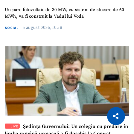
Un parc fotovoltaic de 30 MW, cu sistem de stocare de 60
MWh, va fi construit la Vadul lui Vodă
5 august 2026, 10:58
SOCIAL
CITEȘTE
Citește articolul
Copiază Link
Ședința Guvernului: Un colegiu cu predare în
LIVE
limba română urmează a fi deschis la Comrat.