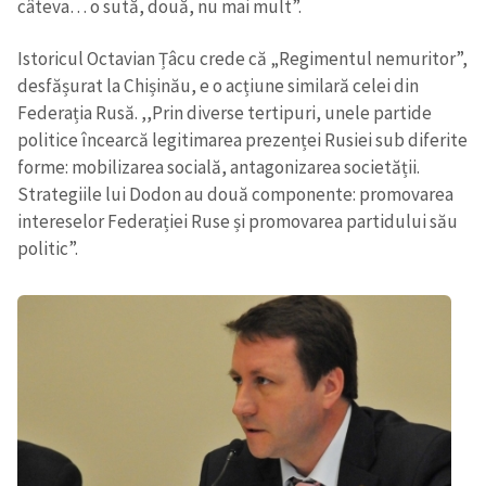
câteva… o sută, două, nu mai mult”.
Istoricul Octavian Țâcu crede că „Regimentul nemuritor”,
desfășurat la Chișinău, e o acțiune similară celei din
Federația Rusă. ,,Prin diverse tertipuri, unele partide
politice încearcă legitimarea prezenței Rusiei sub diferite
forme: mobilizarea socială, antagonizarea societății.
Strategiile lui Dodon au două componente: promovarea
intereselor Federației Ruse și promovarea partidului său
politic”.
Trimite o informație
Despre ZdG
in English
на русском