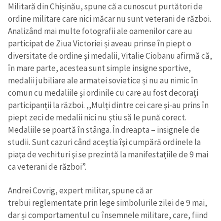
Militară din Chișinău, spune că a cunoscut purtători de
ordine militare care nici măcar nu sunt veterani de război.
Analizând mai multe fotografii ale oamenilor care au
participat de Ziua Victoriei și aveau prinse în piept o
diversitate de ordine și medalii, Vitalie Ciobanu afirmă că,
în mare parte, acestea sunt simple insigne sportive,
medalii jubiliare ale armatei sovietice și nu au nimic în
comun cu medaliile și ordinile cu care au fost decorați
participanții la război. ,,Mulți dintre cei care și-au prins în
piept zeci de medalii nici nu știu să le pună corect.
Medaliile se poartă în stânga. În dreapta – insignele de
studii. Sunt cazuri când aceştia îşi cumpără ordinele la
piaţa de vechituri şi se prezintă la manifestaţiile de 9 mai
ca veterani de război”.
Andrei Covrig, expert militar, spune că ar
trebui reglementate prin lege simbolurile zilei de 9 mai,
dar și comportamentul cu însemnele militare, care, fiind