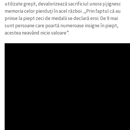
utilizate greșit, devalorizează sacrificiul unora și jignesc
memoria celor pierduți în acel război. ,,Prin faptul că au
prinse la piept zeci de medalii se declară eroi. De 9 mai
sunt persoane care poartă numeroase insigne în piept,
acestea neavând nicio valoare”.