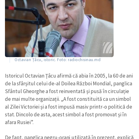
CONTACT SURSĂ
Sursă anonimă
Nume
+ Numele meu
Email
+ Emailul meu
Octavian Țâcu, istoric. Foto: radiochisinau.md
Telefon
+ Telefon personal
Istoricul Octavian Ţâcu afirmă că abia în 2005, la 60 de ani
de la sfârșitul celui de-al Doilea Război Mondial, panglica
Am citit și sunt de
Sfântul Gheorghe a fost reinventată și pusă în circulație
acord cu
politica de
de mai multe organizații. „A fost constituită ca un simbol
confidențialitate
.
al Zilei Victoriei și a fost impusă masiv printr-o politică de
stat. Dincolo de asta, acest simbol a fost promovat și în
TRIMITE ȘTIREA
afara Rusiei”.
De fapt, panglica negru-oranj utilizată în prezent, explică