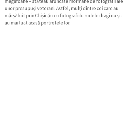
megafoane – stăteau aruncate mormane de fotografii ale
unor presupuși veterani. Astfel, mulți dintre cei care au
mărșăluit prin Chișinău cu fotografiile rudele dragi nu și-
au mai luat acasă portretele lor.