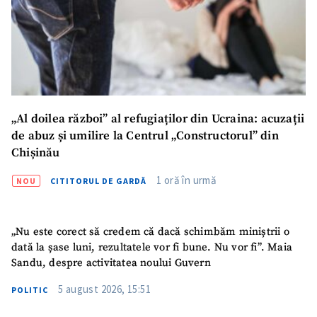
„Al doilea război” al refugiaților din Ucraina: acuzații
de abuz și umilire la Centrul „Constructorul” din
Chișinău
1 oră în urmă
NOU
CITITORUL DE GARDĂ
„Nu este corect să credem că dacă schimbăm miniștrii o
dată la șase luni, rezultatele vor fi bune. Nu vor fi”. Maia
Sandu, despre activitatea noului Guvern
5 august 2026, 15:51
POLITIC