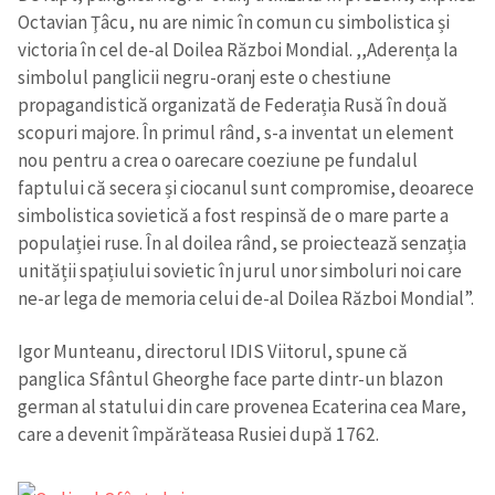
Octavian Ţâcu, nu are nimic în comun cu simbolistica și
victoria în cel de-al Doilea Război Mondial. ,,Aderența la
simbolul panglicii negru-oranj este o chestiune
propagandistică organizată de Federația Rusă în două
scopuri majore. În primul rând, s-a inventat un element
nou pentru a crea o oarecare coeziune pe fundalul
faptului că secera și ciocanul sunt compromise, deoarece
simbolistica sovietică a fost respinsă de o mare parte a
populației ruse. În al doilea rând, se proiectează senzația
unității spațiului sovietic în jurul unor simboluri noi care
ne-ar lega de memoria celui de-al Doilea Război Mondial”.
Igor Munteanu, directorul IDIS Viitorul, spune că
panglica Sfântul Gheorghe face parte dintr-un blazon
german al statului din care provenea Ecaterina cea Mare,
care a devenit împărăteasa Rusiei după 1762.