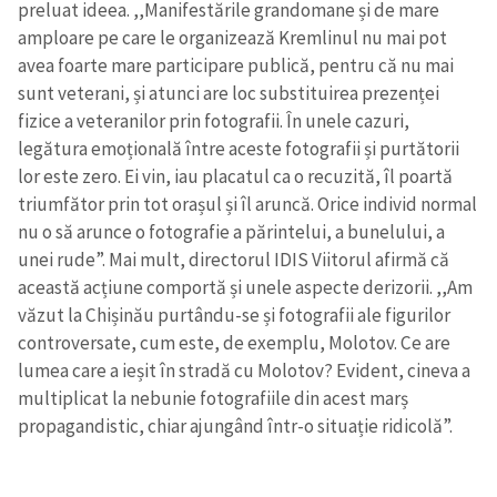
preluat ideea. ,,Manifestările grandomane și de mare
amploare pe care le organizează Kremlinul nu mai pot
avea foarte mare participare publică, pentru că nu mai
sunt veterani, și atunci are loc substituirea prezenței
fizice a veteranilor prin fotografii. În unele cazuri,
legătura emoțională între aceste fotografii și purtătorii
lor este zero. Ei vin, iau placatul ca o recuzită, îl poartă
triumfător prin tot orașul și îl aruncă. Orice individ normal
nu o să arunce o fotografie a părintelui, a bunelului, a
unei rude”. Mai mult, directorul IDIS Viitorul afirmă că
această acțiune comportă și unele aspecte derizorii. ,,Am
văzut la Chișinău purtându-se și fotografii ale figurilor
controversate, cum este, de exemplu, Molotov. Ce are
lumea care a ieșit în stradă cu Molotov? Evident, cineva a
multiplicat la nebunie fotografiile din acest marș
propagandistic, chiar ajungând într-o situație ridicolă”.