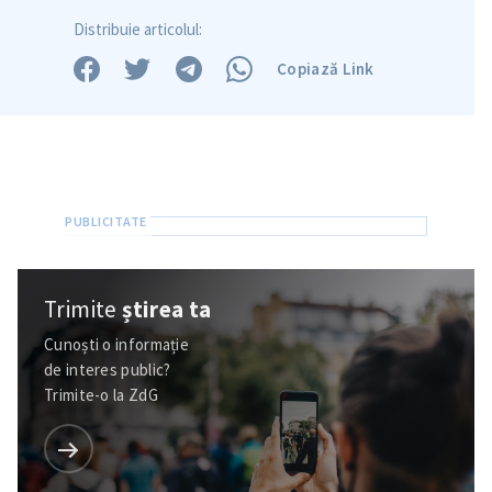
Distribuie articolul:
Copiază Link
Trimite
știrea ta
Cunoști o informație
de interes public?
Trimite-o la ZdG