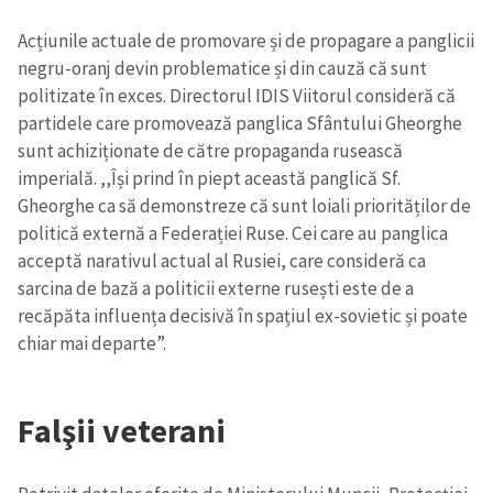
Acțiunile actuale de promovare și de propagare a panglicii
negru-oranj devin problematice și din cauză că sunt
politizate în exces. Directorul IDIS Viitorul consideră că
partidele care promovează panglica Sfântului Gheorghe
sunt achiziționate de către propaganda rusească
imperială. ,,Își prind în piept această panglică Sf.
Gheorghe ca să demonstreze că sunt loiali priorităților de
politică externă a Federației Ruse. Cei care au panglica
acceptă narativul actual al Rusiei, care consideră ca
sarcina de bază a politicii externe rusești este de a
recăpăta influența decisivă în spațiul ex-sovietic și poate
chiar mai departe”.
Falşii veterani