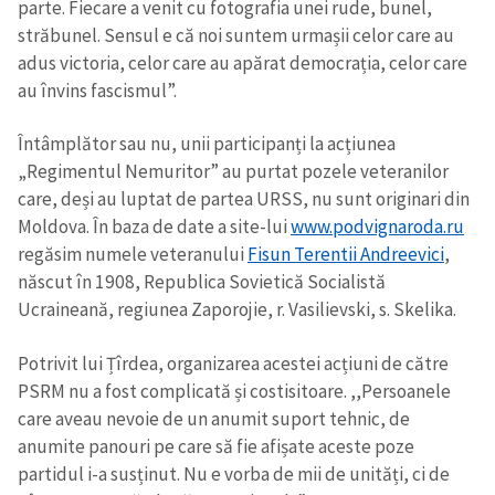
parte. Fiecare a venit cu fotografia unei rude, bunel,
străbunel. Sensul e că noi suntem urmașii celor care au
adus victoria, celor care au apărat democrația, celor care
au învins fascismul”.
Întâmplător sau nu, unii participanți la acțiunea
„Regimentul Nemuritor” au purtat pozele veteranilor
care, deși au luptat de partea URSS, nu sunt originari din
Moldova. În baza de date a site-lui
www.podvignaroda.ru
regăsim numele veteranului
Fisun Terentii Andreevici
,
născut în 1908, Republica Sovietică Socialistă
Ucraineană, regiunea Zaporojie, r. Vasilievski, s. Skelika.
Potrivit lui Țîrdea, organizarea acestei acțiuni de către
PSRM nu a fost complicată și costisitoare. ,,Persoanеle
care aveau nevoie de un anumit suport tehnic, de
anumite panouri pe care să fie afișate aceste poze
partidul i-a susținut. Nu e vorba de mii de unități, ci de