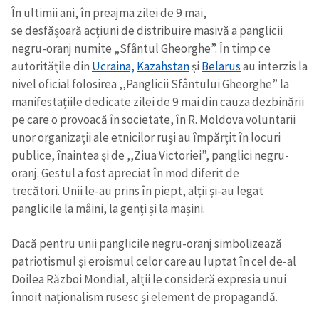
În ultimii ani, în preajma zilei de 9 mai,
se desfășoară acţiuni de distribuire masivă a panglicii
negru-oranj numite „Sfântul Gheorghe”. În timp ce
autoritățile din
Ucraina,
Kazahstan
și
Belarus
au interzis la
nivel oficial folosirea ,,Panglicii Sfântului Gheorghe” la
manifestațiile dedicate zilei de 9 mai din cauza dezbinării
pe care o provoacă în societate, în R. Moldova voluntarii
unor organizații ale etnicilor ruși au împărțit în locuri
publice, înaintea și de ,,Ziua Victoriei”, panglici negru-
oranj. Gestul a fost apreciat în mod diferit de
trecători.
Unii le-au prins în piept, alții și-au legat
panglicile la mâini, la genți și la mașini.
Dacă pentru unii panglicile negru-oranj simbolizează
patriotismul și eroismul celor care au luptat în cel de-al
Doilea Război Mondial, alții le consideră expresia unui
înnoit naționalism rusesc și element de propagandă.