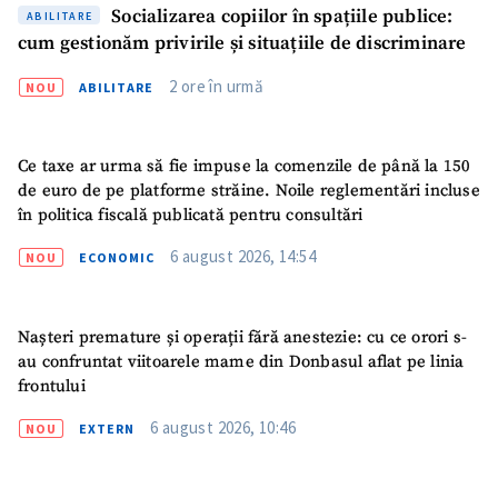
Socializarea copiilor în spațiile publice:
ABILITARE
cum gestionăm privirile și situațiile de discriminare
2 ore în urmă
NOU
ABILITARE
Ce taxe ar urma să fie impuse la comenzile de până la 150
de euro de pe platforme străine. Noile reglementări incluse
în politica fiscală publicată pentru consultări
6 august 2026, 14:54
NOU
ECONOMIC
Nașteri premature și operații fără anestezie: cu ce orori s-
au confruntat viitoarele mame din Donbasul aflat pe linia
frontului
6 august 2026, 10:46
NOU
EXTERN