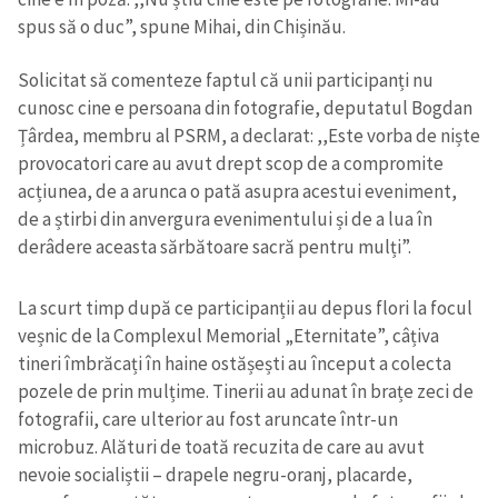
spus să o duc”, spune Mihai, din Chișinău.
Solicitat să comenteze faptul că unii participanți nu
cunosc cine e persoana din fotografie, deputatul Bogdan
Țârdea, membru al PSRM, a declarat: ,,Este vorba de niște
provocatori care au avut drept scop de a compromite
acțiunea, de a arunca o pată asupra acestui eveniment,
de a știrbi din anvergura evenimentului și de a lua în
derâdere aceasta sărbătoare sacră pentru mulți”.
La scurt timp după ce participanții au depus flori la focul
veșnic de la Complexul Memorial „Eternitate”, câțiva
tineri îmbrăcați în haine ostășești au început a colecta
pozele de prin mulțime. Tinerii au adunat în brațe zeci de
fotografii, care ulterior au fost aruncate într-un
microbuz. Alături de toată recuzita de care au avut
nevoie socialiștii – drapele negru-oranj, placarde,