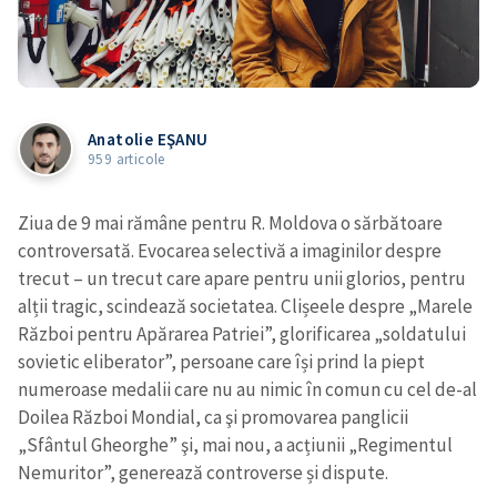
Anatolie EŞANU
959 articole
Ziua de 9 mai rămâne pentru R. Moldova o sărbătoare
controversată. Evocarea selectivă a imaginilor despre
trecut – un trecut care apare pentru unii glorios, pentru
alții tragic, scindează societatea. Clișeele despre „Marele
Război pentru Apărarea Patriei”, glorificarea „soldatului
sovietic eliberator”, persoane care își prind la piept
numeroase medalii care nu au nimic în comun cu cel de-al
Doilea Război Mondial, ca şi promovarea panglicii
„Sfântul Gheorghe” şi, mai nou, a acțiunii „Regimentul
Nemuritor”, generează controverse și dispute.