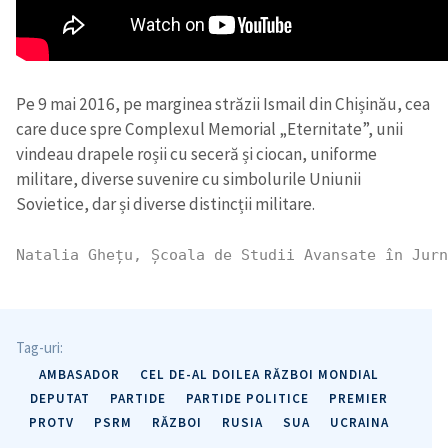
Pe 9 mai 2016, pe marginea străzii Ismail din Chișinău, cea
care duce spre Complexul Memorial „Eternitate”, unii
vindeau drapele roșii cu seceră și ciocan, uniforme
militare, diverse suvenire cu simbolurile Uniunii
Sovietice, dar și diverse distincții militare.
Natalia Ghețu, Școala de Studii Avansate în Jurn
Tag-uri:
AMBASADOR
CEL DE-AL DOILEA RĂZBOI MONDIAL
DEPUTAT
PARTIDE
PARTIDE POLITICE
PREMIER
PROTV
PSRM
RĂZBOI
RUSIA
SUA
UCRAINA