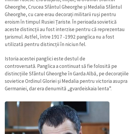
Gheorghe, Crucea Sfântul Gheorghe și Medalia Sfântul
Gheorghe, cu care erau decorați militarii ruși pentru
eroism în timpul Rusiei Țariste. În perioada sovietică
aceste distincții au fost interzise pentru că reprezentau
țarismul. Astfel, între 1917 -1992 panglica nu a fost
utilizată pentru distincții în niciun fel.
ȘTIREA MEA
Istoria acestei panglici este destul de
Titlu știre
+ Adaugă titlu
controversată. Panglica a continuat să fie folosită pe
distincțiile Sfântul Gheorghe în Garda Albă, pe decorațiile
sovietice Ordinul Gloriei și Medalia pentru victoria asupra
Fotografie
+ Încarcă imagine
Germaniei, dar era denumită „gvardeiskaia lenta”.
Link media
+ Link media
Mesajul știrei
+ Mesajul știrei