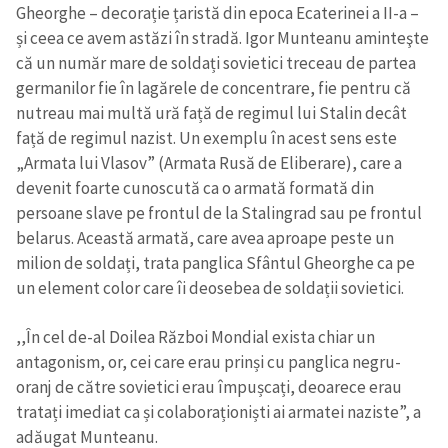
Gheorghe – decorație țaristă din epoca Ecaterinei a II-a –
și ceea ce avem astăzi în stradă. Igor Munteanu aminteşte
că un număr mare de soldați sovietici treceau de partea
SUSȚINE
germanilor fie în lagărele de concentrare, fie pentru că
nutreau mai multă ură față de regimul lui Stalin decât
față de regimul nazist. Un exemplu în acest sens este
„Armata lui Vlasov” (Armata Rusă de Eliberare), care a
devenit foarte cunoscută ca o armată formată din
persoane slave pe frontul de la Stalingrad sau pe frontul
belarus. Această armată, care avea aproape peste un
milion de soldați, trata panglica Sfântul Gheorghe ca pe
un element color care îi deosebea de soldații sovietici.
,,În cel de-al Doilea Război Mondial exista chiar un
antagonism, or, cei care erau prinși cu panglica negru-
oranj de către sovietici erau împușcați, deoarece erau
tratați imediat ca și colaboraționiști ai armatei naziste”, a
adăugat Munteanu.