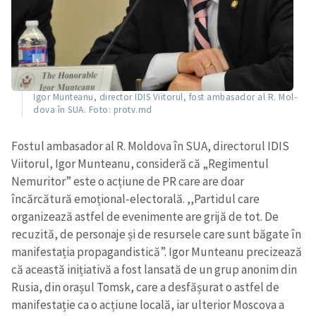
Igor Munteanu, director IDIS Viitorul, fos­t amba­sa­dor al R. Mol­
dova în SUA. Foto: protv.md
Fostul ambasador al R. Moldova în SUA, directorul IDIS
Viitorul, Igor Munteanu, consideră că „Regimentul
Nemuritor” este o acțiune de PR care are doar
încărcătură emoțional-electorală. ,,Partidul care
organizează astfel de evenimente are grijă de tot. De
recuzită, de personaje și de resursele care sunt băgate în
manifestația propagandistică”. Igor Munteanu precizează
că această inițiativă a fost lansată de un grup anonim din
Rusia, din orașul Tomsk, care a desfășurat o astfel de
manifestație ca o acțiune locală, iar ulterior Moscova a