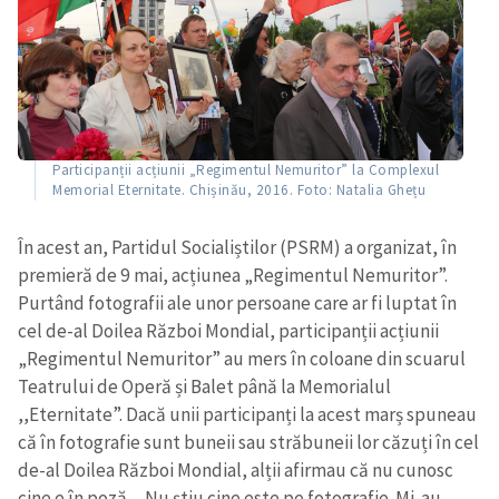
Participanții acțiunii „Regimentul Nemuritor” la Complexul
Memorial Eternitate. Chișinău, 2016. Foto: Natalia Ghețu
În acest an, Partidul Socialiștilor (PSRM) a organizat, în
premieră de 9 mai, acțiunea „Regimentul Nemuritor”.
Purtând fotografii ale unor persoane care ar fi luptat în
cel de-al Doilea Război Mondial, participanții acțiunii
„Regimentul Nemuritor” au mers în coloane din scuarul
Teatrului de Operă și Balet până la Memorialul
,,Eternitate”. Dacă unii participanți la acest marș spuneau
că în fotografie sunt buneii sau străbuneii lor căzuți în cel
de-al Doilea Război Mondial, alții afirmau că nu cunosc
cine e în poză. ,,Nu știu cine este pe fotografie. Mi-au