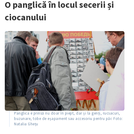
O panglică în locul secerii și
ciocanului
Pan­glica e prinsă nu doar în piept, dar și la genți, ruc­sa­curi,
buzu­nare, tobe de eșa­pa­ment sau acce­so­riu pen­tru păr. Foto:
Nata­lia Ghețu