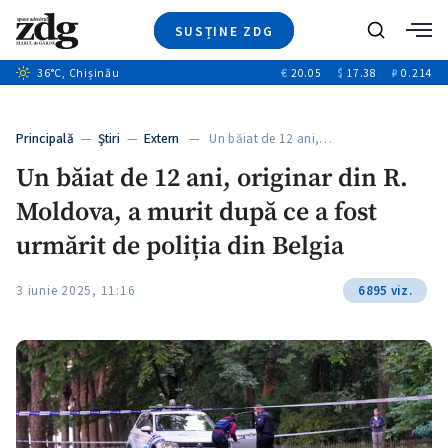
SUSȚINE ZDG
+5
Caută
+3
36
°C
, Chișinău
€
20.05
$
17.38
₽
0.214
Ştiri
+9
+4
Investigatii
Banii tăi
+6
Principală
—
Ştiri
—
Extern
— Un băiat de 12 ani,…
Video
Un băiat de 12 ani, originar din R.
Special
Moldova, a murit după ce a fost
Blog
+1
ZdGust
urmărit de poliția din Belgia
3 iunie 2025, 11:16
6895 viz.