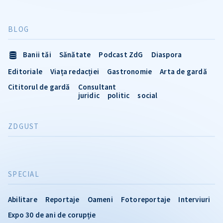
BLOG
Banii tăi
Sănătate
Podcast ZdG
Diaspora
Editoriale
Viața redacției
Gastronomie
Arta de gardă
Cititorul de gardă
Consultant
juridic
politic
social
ZDGUST
SPECIAL
Abilitare
Reportaje
Oameni
Fotoreportaje
Interviuri
Expo 30 de ani de corupție