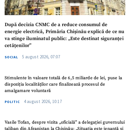
După decizia CNMC de a reduce consumul de
energie electrică, Primăria Chișinău explică de ce nu
va stinge iluminatul public: „Este destinat siguranței
cetățenilor”
5 august 2026, 07:07
SOCIAL
Stimulente în valoare totală de 6,5 miliarde de lei, puse la
dispoziția localităților care finalizează procesul de
amalgamare voluntară
4 august 2026, 10:17
POLITIC
Vasile Tofan, despre vizita „oficială” a delegației guvernului
taliban din Afganistan la Chișinău: „Situația este jenantă și