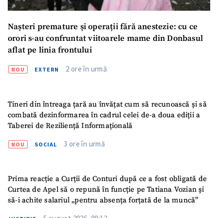
Nașteri premature și operații fără anestezie: cu ce
orori s-au confruntat viitoarele mame din Donbasul
aflat pe linia frontului
2 ore în urmă
NOU
EXTERN
Tineri din întreaga țară au învățat cum să recunoască și să
combată dezinformarea în cadrul celei de-a doua ediții a
Taberei de Reziliență Informațională
3 ore în urmă
NOU
SOCIAL
Prima reacție a Curții de Conturi după ce a fost obligată de
Curtea de Apel să o repună în funcție pe Tatiana Vozian și
să-i achite salariul „pentru absența forțată de la muncă”