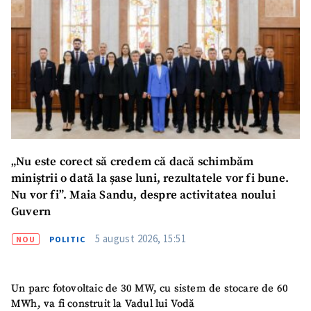
Mesajul știrei
+ Mesajul știrei
CONTACT SURSĂ
Sursă anonimă
Nume
+ Numele meu
„Nu este corect să credem că dacă schimbăm
miniștrii o dată la șase luni, rezultatele vor fi bune.
Email
+ Emailul meu
Nu vor fi”. Maia Sandu, despre activitatea noului
Guvern
Telefon
+ Telefon personal
5 august 2026, 15:51
NOU
POLITIC
Am citit și sunt de
acord cu
politica de
confidențialitate
.
Un parc fotovoltaic de 30 MW, cu sistem de stocare de 60
MWh, va fi construit la Vadul lui Vodă