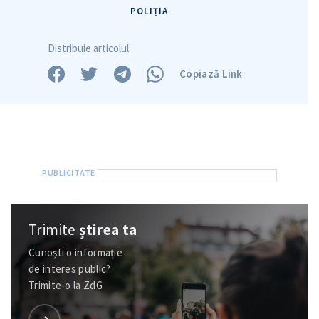
POLIȚIA
Distribuie articolul:
Copiază Link
Trimite
știrea ta
Trimite o informație
Despre ZdG
Cunoști o informație
in English
на русском
de interes public?
Trimite-o la ZdG