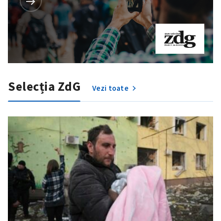
Selecția ZdG
Vezi toate