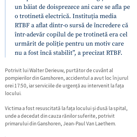
un băiat de doisprezece ani care se afla pe
o trotinetă electrică. Instituția media
RTBF a aflat dintr-o sursă de încredere că
într-adevăr copilul de pe trotinetă era cel
urmărit de poliție pentru un motiv care
nu a fost încă stabilit”, a precizat RTBF.
Potrivit lui Walter Derieuw, purtător de cuvânt al
pompierilor din Ganshoren, accidentul a avut loc în jurul
orei 17:50, iar serviciile de urgență au intervenit la fața
locului.
Victima a fost resuscitată la fața locului și dusă la spital,
unde a decedat din cauza rănilor suferite, potrivit
primarului din Ganshoren, Jean-Paul Van Laethem.