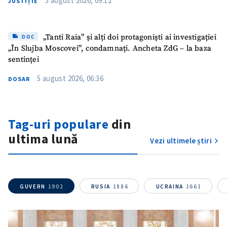
5 august 2026, 09:12
JUSTIȚIE
„Tanti Raia” și alți doi protagoniști ai investigației
DOC
„În Slujba Moscovei”, condamnați. Ancheta ZdG – la baza
sentinței
5 august 2026, 06:36
DOSAR
Tag-uri populare
din
ȘTIREA MEA
ultima lună
Vezi ultimele știri
Titlu știre
+ Adaugă titlu
Fotografie
+ Încarcă imagine
GUVERN
1902
RUSIA
1886
UCRAINA
1661
Link media
+ Link media