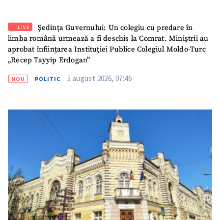
Ședința Guvernului: Un colegiu cu predare în
LIVE
limba română urmează a fi deschis la Comrat. Miniștrii au
aprobat înființarea Instituției Publice Colegiul Moldo-Turc
„Recep Tayyip Erdogan”
5 august 2026, 07:46
NOU
POLITIC
SUSȚINE