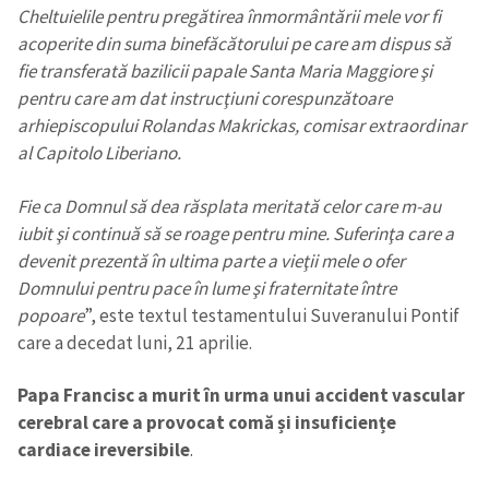
Cheltuielile pentru pregătirea înmormântării mele vor fi
acoperite din suma binefăcătorului pe care am dispus să
fie transferată bazilicii papale Santa Maria Maggiore şi
pentru care am dat instrucţiuni corespunzătoare
arhiepiscopului Rolandas Makrickas, comisar extraordinar
al Capitolo Liberiano.
Fie ca Domnul să dea răsplata meritată celor care m-au
iubit şi continuă să se roage pentru mine. Suferinţa care a
devenit prezentă în ultima parte a vieţii mele o ofer
Domnului pentru pace în lume şi fraternitate între
popoare
”, este textul testamentului Suveranului Pontif
care a decedat luni, 21 aprilie.
Papa Francisc a murit în urma unui accident vascular
cerebral care a provocat comă și insuficiențe
cardiace ireversibile
.