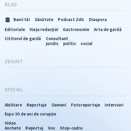
BLOG
Banii tăi
Sănătate
Podcast ZdG
Diaspora
Editoriale
Viața redacției
Gastronomie
Arta de gardă
Cititorul de gardă
Consultant
juridic
politic
social
ZDGUST
SPECIAL
Abilitare
Reportaje
Oameni
Fotoreportaje
Interviuri
Expo 30 de ani de corupție
Video
Anchete
Reportaj
Vox
Stop-cadru