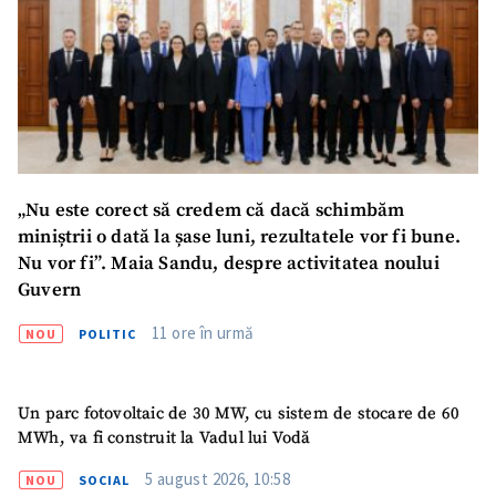
Email
+ Emailul meu
Telefon
+ Telefon personal
Am citit și sunt de
acord cu
politica de
confidențialitate
.
„Nu este corect să credem că dacă schimbăm
TRIMITE ȘTIREA
miniștrii o dată la șase luni, rezultatele vor fi bune.
Nu vor fi”. Maia Sandu, despre activitatea noului
Guvern
11 ore în urmă
NOU
POLITIC
Un parc fotovoltaic de 30 MW, cu sistem de stocare de 60
MWh, va fi construit la Vadul lui Vodă
5 august 2026, 10:58
NOU
SOCIAL