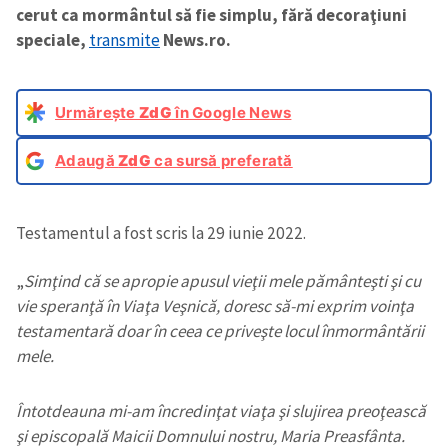
cerut ca mormântul să fie simplu, fără decoraţiuni
speciale,
transmite
News.ro.
Urmărește
ZdG
în Google News
Adaugă
ZdG
ca sursă preferată
Testamentul a fost scris la 29 iunie 2022.
„
Simţind că se apropie apusul vieţii mele pământeşti şi cu
vie speranţă în Viaţa Veşnică, doresc să-mi exprim voinţa
testamentară doar în ceea ce priveşte locul înmormântării
mele.
Întotdeauna mi-am încredinţat viaţa şi slujirea preoţească
şi episcopală Maicii Domnului nostru, Maria Preasfânta.