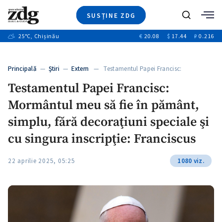
SUSȚINE ZDG
+8
Caută
+4
25
°C
, Chișinău
€
20.08
$
17.44
₽
0.216
Ştiri
+12
+1
+1
Investigatii
Banii tăi
+5
Principală
—
Ştiri
—
Extern
— Testamentul Papei Francisc:
Video
Mormântul meu…
Testamentul Papei Francisc:
Special
Mormântul meu să fie în pământ,
Blog
ZdGust
simplu, fără decoraţiuni speciale şi
cu singura inscripţie: Franciscus
22 aprilie 2025, 05:25
1080 viz.