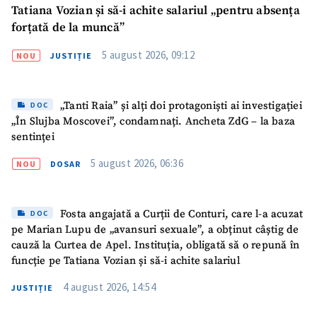
Tatiana Vozian și să-i achite salariul „pentru absența
forțată de la muncă”
5 august 2026, 09:12
NOU
JUSTIȚIE
„Tanti Raia” și alți doi protagoniști ai investigației
DOC
„În Slujba Moscovei”, condamnați. Ancheta ZdG – la baza
sentinței
5 august 2026, 06:36
NOU
DOSAR
Fosta angajată a Curții de Conturi, care l-a acuzat
DOC
pe Marian Lupu de „avansuri sexuale”, a obținut câștig de
cauză la Curtea de Apel. Instituția, obligată să o repună în
funcție pe Tatiana Vozian și să-i achite salariul
4 august 2026, 14:54
JUSTIȚIE