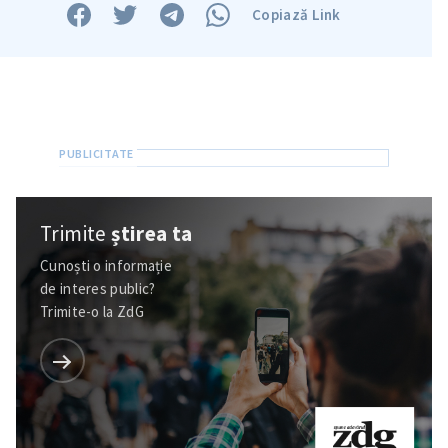
Trimite o informație
Despre ZdG
Copiază Link
in English
на русском
Trimite
știrea ta
Cunoști o informație
de interes public?
Trimite-o la ZdG