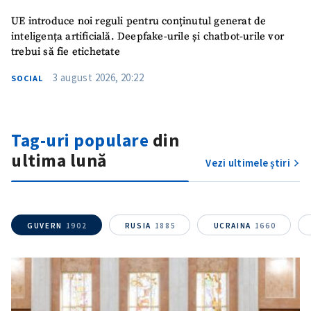
ȘTIREA MEA
UE introduce noi reguli pentru conținutul generat de
inteligența artificială. Deepfake-urile și chatbot-urile vor
Titlu știre
+ Adaugă titlu
trebui să fie etichetate
3 august 2026, 20:22
Fotografie
+ Încarcă imagine
SOCIAL
Link media
+ Link media
Tag-uri populare
din
ultima lună
Vezi ultimele știri
Mesajul știrei
+ Mesajul știrei
GUVERN
1902
RUSIA
1885
UCRAINA
1660
CONTACT SURSĂ
Sursă anonimă
Nume
+ Numele meu