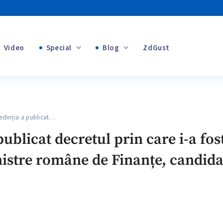
Video
Special
Blog
ZdGust
+1
Banii tăi
+1
inția a publicat…
+1
ublicat decretul prin care i-a fos
istre române de Finanțe, candidat
+1