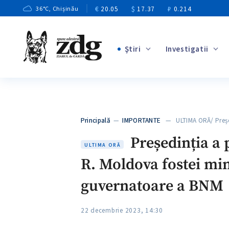
€
20.05
$
17.37
₽
0.214
36
°C
, Chișinău
Ştiri
Investigatii
+2
+1
+11
+9
Principală
—
IMPORTANTE
— ULTIMA ORĂ/ Președ
+3
Președinția a p
ULTIMA ORĂ
R. Moldova fostei min
guvernatoare a BNM
22 decembrie 2023, 14:30