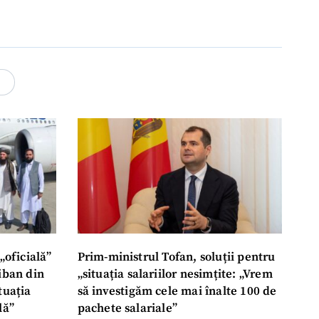
4
„oficială”
Prim-ministrul Tofan, soluții pentru
liban din
„situația salariilor nesimțite: „Vrem
tuația
să investigăm cele mai înalte 100 de
lă”
pachete salariale”