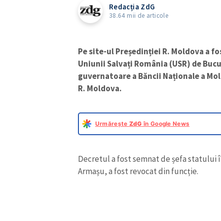
Redacția ZdG
38.64 mii de articole
Pe site-ul Președinției R. Moldova a f
Uniunii Salvați România (USR) de Bucu
guvernatoare a Băncii Naționale a Mol
R. Moldova.
Urmărește
ZdG
în Google News
Decretul a fost semnat de șefa statului 
Armașu, a fost revocat din funcție.