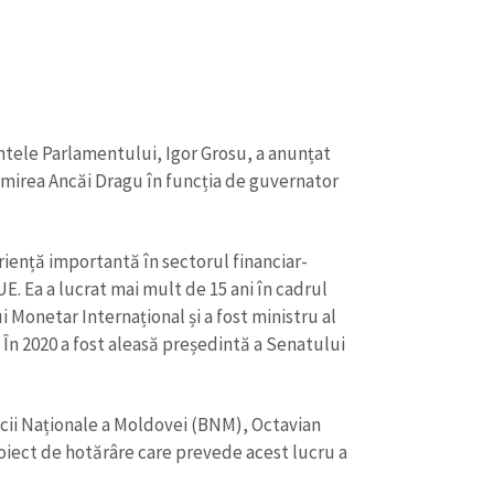
Email
+ Emailul 
+ Link media
Telefon
+ Telefon pe
Am citit și sunt de ac
+ Mesajul știrei
confidențialitate
.
ntele Parlamentului, Igor Grosu, a anunțat
umirea Ancăi Dragu în funcția de guvernator
TRIMITE ȘT
riență importantă în sectorul financiar-
 UE. Ea a lucrat mai mult de 15 ani în cadrul
i Monetar Internațional și a fost ministru al
 În 2020 a fost aleasă președintă a Senatului
cii Naționale a Moldovei (BNM), Octavian
roiect de hotărâre care prevede acest lucru a