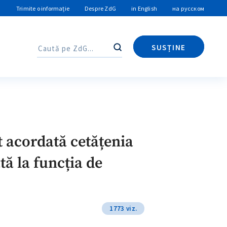
Trimite o informație
Despre ZdG
in English
на русском
SUSȚINE
Caută
Caută
t acordată cetățenia
ă la funcția de
1773 viz.