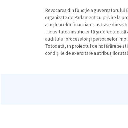
Revocarea din funcție a guvernatorului 
organizate de Parlament cu privire la pr
a mijloacelor financiare sustrase din si
„activitatea insuficientă și defectuoasă
auditului proceselor și persoanelor impl
Totodată, în proiectul de hotărâre se st
condițiile de exercitare a atribuțiilor stab