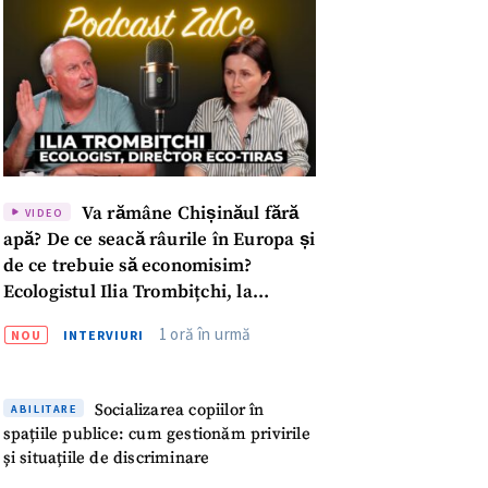
Va rămâne Chișinăul fără
VIDEO
apă? De ce seacă râurile în Europa și
de ce trebuie să economisim?
Ecologistul Ilia Trombițchi, la
Podcast ZdCe
1 oră în urmă
NOU
INTERVIURI
Socializarea copiilor în
ABILITARE
meu
spațiile publice: cum gestionăm privirile
și situațiile de discriminare