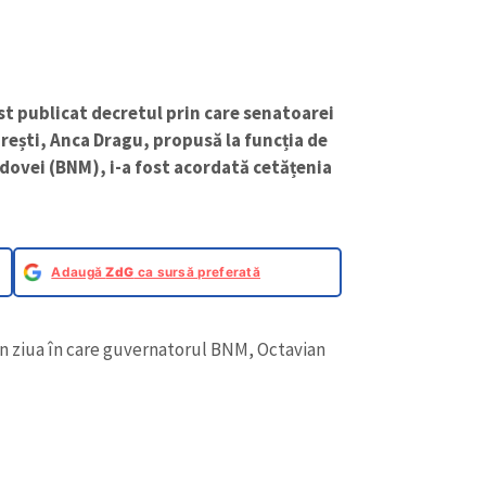
ost publicat decretul prin care senatoarei
rești, Anca Dragu, propusă la funcția de
dovei (BNM), i-a fost acordată cetățenia
Adaugă
ZdG
ca sursă preferată
în ziua în care guvernatorul BNM, Octavian