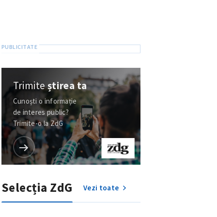
Trimite
știrea ta
Cunoști o informație
de interes public?
Trimite-o la ZdG
Selecția ZdG
Vezi toate