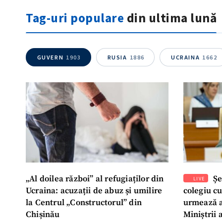
Tag-uri populare
din ultima lună
GUVERN
1903
RUSIA
1886
UCRAINA
1662
„Al doilea război” al refugiaților din
Șe
LIVE
Ucraina: acuzații de abuz și umilire
colegiu c
la Centrul „Constructorul” din
urmează a
Chișinău
Miniștrii 