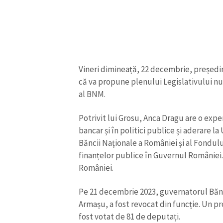
Link media
Mesajul știrei
Vineri dimineață, 22 decembrie, președi
că va propune plenului Legislativului n
al BNM.
Potrivit lui Grosu, Anca Dragu are o expe
bancar și în politici publice și aderare la
Băncii Naționale a României și al Fondulu
finanțelor publice în Guvernul României.
României.
Pe 21 decembrie 2023, guvernatorul Băn
Armașu, a fost revocat din funcție. Un p
fost votat de 81 de deputați.