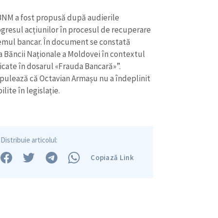
BNM a fost propusă după audierile
ogresul acțiunilor în procesul de recuperare
stemul bancar. În document se constată
 a Băncii Naționale a Moldovei în contextul
icate în dosarul «Frauda Bancară»”.
ipulează că Octavian Armașu nu a îndeplinit
ilite în legislație.
Distribuie articolul:
Copiază Link