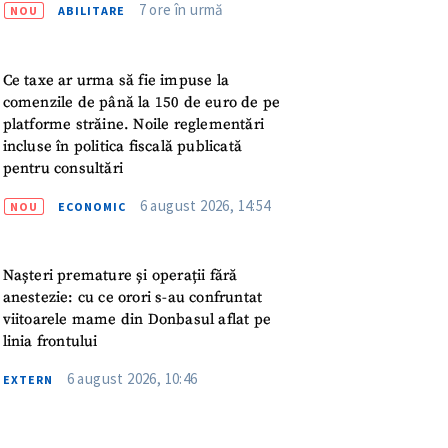
meu
7 ore în urmă
NOU
ABILITARE
rsonal
Ce taxe ar urma să fie impuse la
comenzile de până la 150 de euro de pe
ord cu
politica de
platforme străine. Noile reglementări
incluse în politica fiscală publicată
pentru consultări
IREA
6 august 2026, 14:54
NOU
ECONOMIC
Nașteri premature și operații fără
anestezie: cu ce orori s-au confruntat
viitoarele mame din Donbasul aflat pe
linia frontului
6 august 2026, 10:46
EXTERN