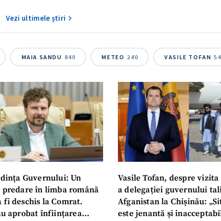
Vezi ultimele știri
MAIA SANDU
840
METEO
240
VASILE TOFAN
5
dința Guvernului: Un
Vasile Tofan, despre vizita 
u predare în limba română
a delegației guvernului ta
 fi deschis la Comrat.
Afganistan la Chișinău: „Si
au aprobat înființarea
este jenantă și inacceptabi