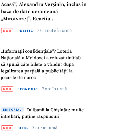
meu
„Informații confidențiale”? Loteria
Națională a Moldovei a refuzat (inițial)
rsonal
să spună câte bilete a vândut după
legalizarea parțială a publicității la
ord cu
politica de
jocurile de noroc
2 ore în urmă
NOU
ECONOMIC
IREA
Talibanii la Chișinău: multe
EDITORIAL
întrebări, puține răspunsuri
3 ore în urmă
NOU
BLOG
„Mă uit la acest crater și îmi dau seama
că pătuțul copilului se afla exact în acel
loc”. 10 morți după explozia unei
rachete: tragedia familiei Voronov