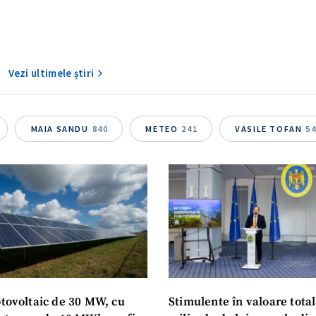
MAIA SANDU
840
METEO
241
VASILE TOFAN
5
otovoltaic de 30 MW, cu
Stimulente în valoare total
 stocare de 60 MWh, va fi
miliarde de lei, puse la dis
la Vadul lui Vodă
localităților care finalizea
procesul de amalgamare v
august 2026, 10:58
4 august 2026, 10:17
POLITIC