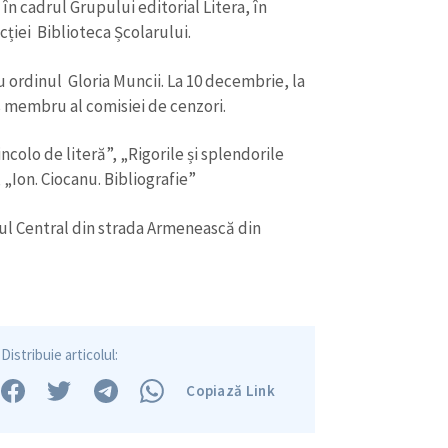
colo de literă”, „Rigorile și splendorile
”, „Ion. Ciocanu. Bibliografie”
rul Central din strada Armenească din
Distribuie articolul:
Copiază Link
Vezi ultimele știri