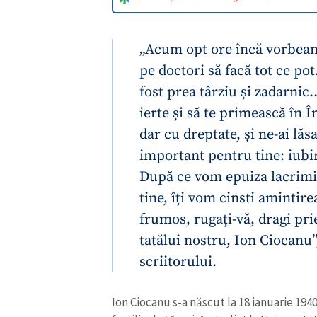
ierte și să te primească în 
dar cu dreptate, și ne-ai lă
important pentru tine: iubi
După ce vom epuiza lacrimil
tine, îți vom cinsti aminti
frumos, rugați-vă, dragi pri
tatălui nostru, Ion Ciocanu”
scriitorului.
Ion Ciocanu s-a născut la 18 ianuarie 194
ȘTIREA MEA
familie de țărani. A. studiat la Universit
poezii, povestiri, nuvele, schițe, recenzii
Titlu știre
conducător al cercului științific studențe
Fotografie
Potrivit www.ro.biography.name, el deb
„Fereastra deschisă”, începe activitatea de