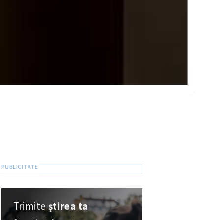
Trimite
știrea ta
Cunoști o informație
de interes public?
Trimite-o la ZdG