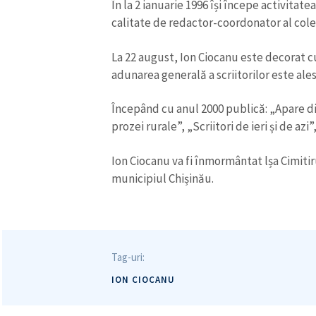
Începând cu anul 2000 publică: „Apare din
prozei rurale”, „Scriitori de ieri și de azi
Ion Ciocanu va fi înmormântat lșa Cimiti
municipiul Chișinău.
Tag-uri:
ION CIOCANU
Tag-uri populare
din ultima lună