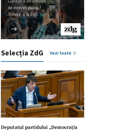
Selecția ZdG
Vezi toate
Deputatul partidului „Democrația
Acasă”, Alexandru Verșinin, inclus în
baza de date ucraineană
„Mirotvoreț”. Reacția
meu
parlamentarului
27 minute în urmă
NOU
POLITIC