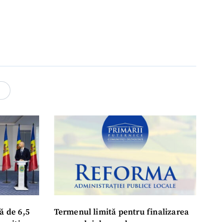
4
ă de 6,5
Termenul limită pentru finalizarea
poziția
procesului de amalgamare
ză
voluntară a fost prelungit pentru
oluntară
200 de primării: „Mai au o lună să se
așeze la masă, să ia o decizie finală”
31 iulie 2026, 12:11
POLITIC