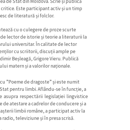
Email
+ Emailul 
rului universitar. În calitate de lector
+ Link media
nților cu scriitorii, discuții ample pe
Telefon
+ Telefon pe
ladimir Beșleagă, Grigore Vieru. Publică
ului matern și a valorilor naționale.
Am citit și sunt de ac
+ Mesajul știrei
confidențialitate
.
 cu ”Poeme de dragoste” și este numit
TRIMITE ȘT
tat pentru limbi. Aflându-se în funcție, a
asupra respectării legislației lingvistice
 de atestare a cadrelor de conducere și a
șterii limbii române, a participat activ la
radio, televiziune și în presa scrisă.
a în cadrul Grupului editorial Litera, în
ției Biblioteca Școlarului.
u ordinul Gloria Muncii. La 10 decembrie, la
s membru al comisiei de cenzori.