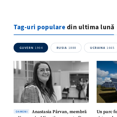
GUVERN
1904
RUSIA
1888
UCRAINA
1665
Anastasia Pârvan, membră
Un parc f
OAMENI
a diasporei: „Migrația nu poate fi
sistem de
oprită. Important este ca Moldova
construit 
să-i facă pe oameni să revină”
5 
SOCIAL
5 ore în urmă
NOU
OAMENI