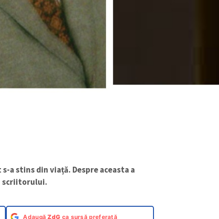
t s-a stins din viață. Despre aceasta a
 scriitorului.
Adaugă
ZdG
ca sursă preferată
 cu tata, acum șapte ore îi rugam
t… Din nou, ca și în cazul mamei, a
c… Tată, iartă-mă! Dumnezeu să te