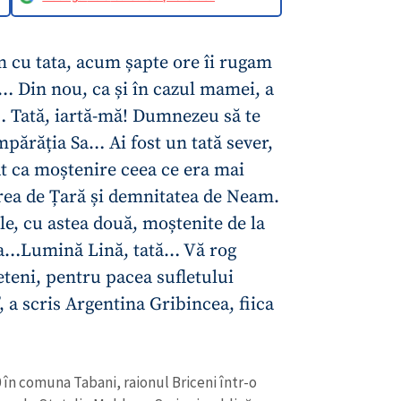
Împărăția Sa… Ai fost un tată sever,
sat ca moștenire ceea ce era mai
rea de Țară și demnitatea de Neam.
e, cu astea două, moștenite de la
rea…Lumină Lină, tată… Vă rog
eteni, pentru pacea sufletului
, a scris Argentina Gribincea, fiica
0 în comuna Tabani, raionul Briceni într-o
CONTACT SURSĂ
atea de Stat din Moldova. Scrie și publică
 critice. Este participant activ și un timp
Sursă anonimă
+ Adaugă titlu
sc de literatură și folclor.
Nume
+ Numele 
+ Încarcă imagine
utează cu o culegere de proze scurte
 lector de istorie și teorie a literaturii la