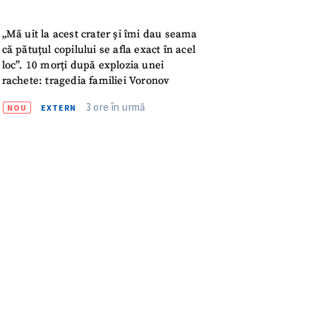
3 ore în urmă
NOU
EXTERN