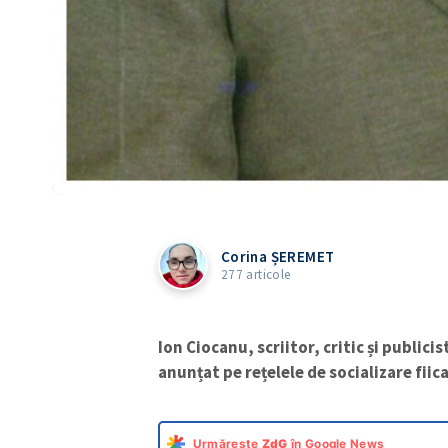
Corina ȘEREMET
277 articole
Ion Ciocanu, scriitor, critic și publicis
anunțat pe rețelele de socializare fiica
Urmărește
ZdG
în Google News
„Acum opt ore încă vorbeam
pe doctori să facă tot ce po
fost prea târziu și zadarni