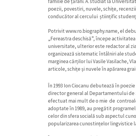
universitate, ulterior este redactor al zia
Link media
organizează sistematic întâlniri ale stude
marginea cărților lui Vasile Vasilache, V
articole, schițe și nuvele în apărarea grai
Mesajul știrei
În 1993 Ion Ciocanu debutează în poezie
director general al Departamentului de S
efectuat mai mult de o mie de controale 
adoptate în 1989, au pregătit programele
celor din sfera socială sub aspectul cunoa
popularizarea cunostințelor lingvistice la 
În la 2 ianuarie 1996 își începe activitate
calitate de redactor-coordonator al colec
La 22 august, Ion Ciocanu este decorat c
adunarea generală a scriitorilor este ale