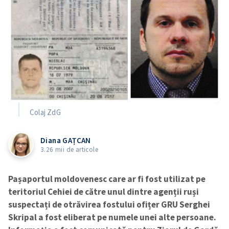
Colaj ZdG
Diana GAȚCAN
3.26 mii de articole
Pașaportul moldovenesc care ar fi fost utilizat pe
teritoriul Cehiei de către unul dintre agenții ruși
suspectați de otrăvirea fostului ofițer GRU Serghei
Skripal a fost eliberat pe numele unei alte persoane.