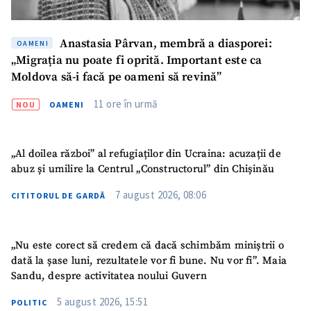
Anastasia Pârvan, membră a diasporei:
OAMENI
„Migrația nu poate fi oprită. Important este ca
Moldova să-i facă pe oameni să revină”
11 ore în urmă
NOU
OAMENI
„Al doilea război” al refugiaților din Ucraina: acuzații de
abuz și umilire la Centrul „Constructorul” din Chișinău
7 august 2026, 08:06
CITITORUL DE GARDĂ
„Nu este corect să credem că dacă schimbăm miniștrii o
SUSȚINE
dată la șase luni, rezultatele vor fi bune. Nu vor fi”. Maia
Sandu, despre activitatea noului Guvern
5 august 2026, 15:51
POLITIC