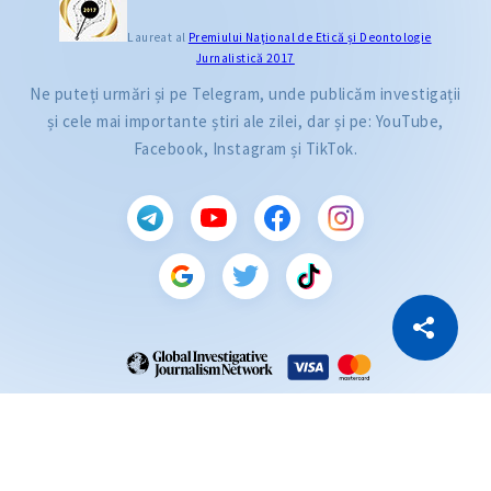
Laureat al
Premiului Naţional de Etică și Deontologie
Jurnalistică 2017
Ne puteți urmări și pe Telegram, unde publicăm investigații
și cele mai importante știri ale zilei, dar și pe: YouTube,
Facebook, Instagram și TikTok.
CITEȘTE
Citește articolul
Copiază Link
ZdG este membru al rețelei globale a jurnaliștilor de investigație (GIJN).
2004—2026 © Ziarul de Gardă.
Toate drepturile rezervate.