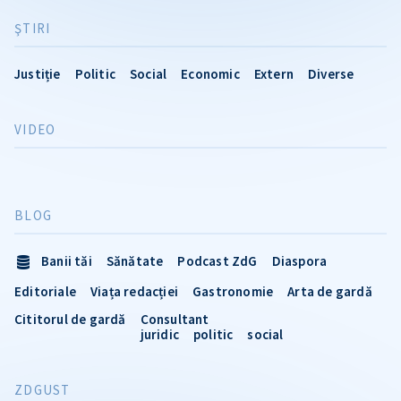
ŞTIRI
Justiție
Politic
Social
Economic
Extern
Diverse
VIDEO
BLOG
Banii tăi
Sănătate
Podcast ZdG
Diaspora
Editoriale
Viața redacției
Gastronomie
Arta de gardă
Cititorul de gardă
Consultant
juridic
politic
social
ZDGUST