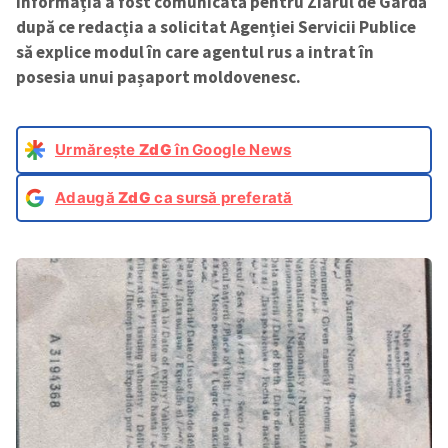
Informația a fost comunicată pentru Ziarul de Gardă
după ce redacția a solicitat Agenției Servicii Publice
să explice modul în care agentul rus a intrat în
posesia unui pașaport moldovenesc.
Urmărește
ZdG
în Google News
Adaugă
ZdG
ca sursă preferată