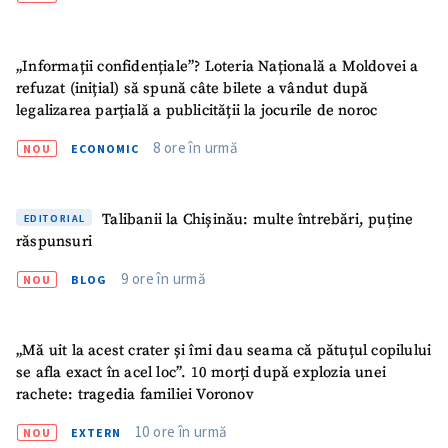
„Informații confidențiale”? Loteria Națională a Moldovei a
refuzat (inițial) să spună câte bilete a vândut după
legalizarea parțială a publicității la jocurile de noroc
ȘTIREA MEA
8 ore în urmă
NOU
ECONOMIC
Titlu știre
+ Adaugă titlu
Talibanii la Chișinău: multe întrebări, puține
EDITORIAL
Fotografie
+ Încarcă imagine
răspunsuri
9 ore în urmă
NOU
BLOG
Link media
+ Link media
„Mă uit la acest crater și îmi dau seama că pătuțul copilului
se afla exact în acel loc”. 10 morți după explozia unei
Mesajul știrei
+ Mesajul știrei
rachete: tragedia familiei Voronov
10 ore în urmă
NOU
EXTERN
CONTACT SURSĂ