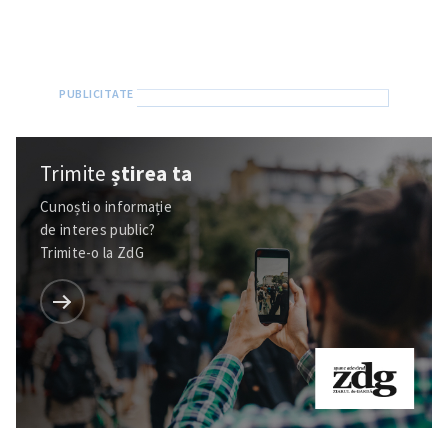
Trimite
știrea ta
Cunoști o informație
de interes public?
Trimite-o la ZdG