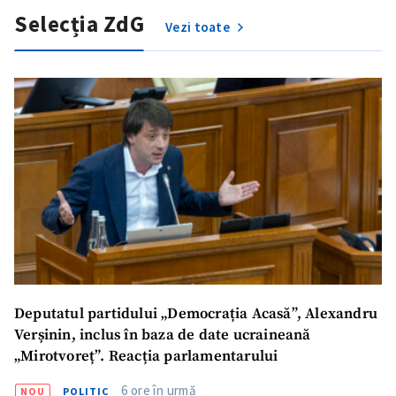
Selecția ZdG
Vezi toate
Deputatul partidului „Democrația Acasă”, Alexandru
Verșinin, inclus în baza de date ucraineană
„Mirotvoreț”. Reacția parlamentarului
6 ore în urmă
NOU
POLITIC