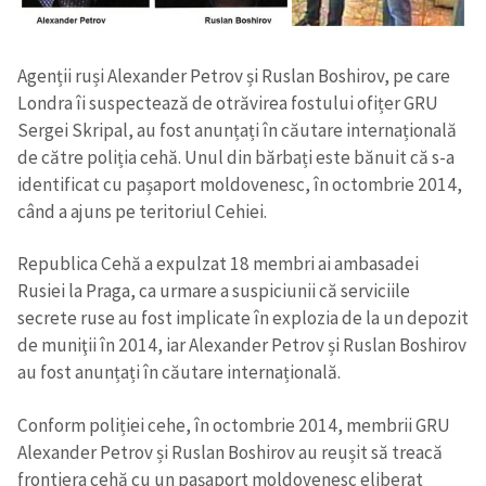
Agenții ruși Alexander Petrov și Ruslan Boshirov, pe care
Londra îi suspectează de otrăvirea fostului ofițer GRU
Sergei Skripal, au fost anunțați în căutare internațională
de către poliția cehă. Unul din bărbați este bănuit că s-a
identificat cu pașaport moldovenesc, în octombrie 2014,
când a ajuns pe teritoriul Cehiei.
Republica Cehă a expulzat 18 membri ai ambasadei
Rusiei la Praga, ca urmare a suspiciunii că serviciile
secrete ruse au fost implicate în explozia de la un depozit
de muniţii în 2014, iar Alexander Petrov și Ruslan Boshirov
au fost anunțați în căutare internațională.
Conform poliției cehe, în octombrie 2014, membrii GRU
Alexander Petrov și Ruslan Boshirov au reușit să treacă
frontiera cehă cu un pașaport moldovenesc eliberat