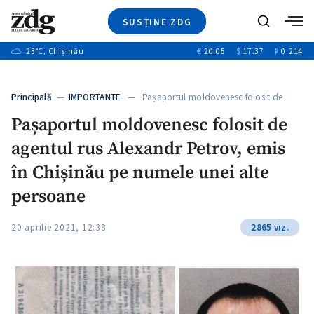
SUSȚINE ZDG
Caută
+2
23
°C
, Chișinău
€
20.05
$
17.37
₽
0.214
Ştiri
+6
+3
Investigatii
Banii tăi
+2
Principală
—
IMPORTANTE
— Pașaportul moldovenesc folosit de
Video
+1
agentul…
+1
Pașaportul moldovenesc folosit de
Special
agentul rus Alexandr Petrov, emis
Blog
+2
ZdGust
în Chișinău pe numele unei alte
+1
persoane
20 aprilie 2021, 12:38
2865 viz.