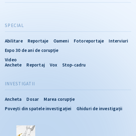
SPECIAL
Abilitare
Reportaje
Oameni
Fotoreportaje
Interviuri
Expo 30 de ani de corupție
Video
Anchete
Reportaj
Vox
Stop-cadru
INVESTIGATII
Ancheta
Dosar
Marea corupție
Povești din spatele investigației
Ghiduri de investigații