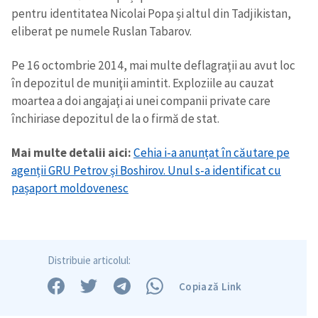
pentru identitatea Nicolai Popa și altul din Tadjikistan,
eliberat pe numele Ruslan Tabarov.
Trimite o informație
Despre ZdG
Pe 16 octombrie 2014, mai multe deflagraţii au avut loc
in English
на русском
în depozitul de muniţii amintit. Exploziile au cauzat
moartea a doi angajaţi ai unei companii private care
închiriase depozitul de la o firmă de stat.
Mai multe detalii aici:
Cehia i-a anunțat în căutare pe
agenții GRU Petrov și Boshirov. Unul s-a identificat cu
pașaport moldovenesc
Distribuie articolul:
Copiază Link