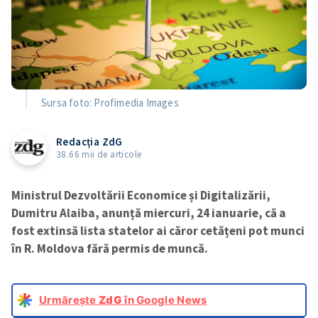
Sursa foto: Profimedia Images
Redacția ZdG
38.66 mii de articole
Ministrul Dezvoltării Economice și Digitalizării,
Dumitru Alaiba, anunță miercuri, 24 ianuarie, că a
fost extinsă lista statelor ai căror cetățeni pot munci
în R. Moldova fără permis de muncă.
Urmărește
ZdG
în Google News