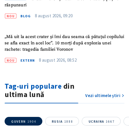
ȘTIREA MEA
răspunsuri
8 august 2026, 09:20
Titlu știre
+ Adaugă titlu
NOU
BLOG
Fotografie
+ Încarcă imagine
„Mă uit la acest crater și îmi dau seama că pătuțul copilului
se afla exact în acel loc”. 10 morți după explozia unei
Link media
rachete: tragedia familiei Voronov
+ Link media
8 august 2026, 08:52
NOU
EXTERN
Mesajul știrei
+ Mesajul știrei
Tag-uri populare
din
ultima lună
Vezi ultimele știri
CONTACT SURSĂ
Sursă anonimă
Nume
+ Numele meu
GUVERN
1904
RUSIA
1888
UCRAINA
1667