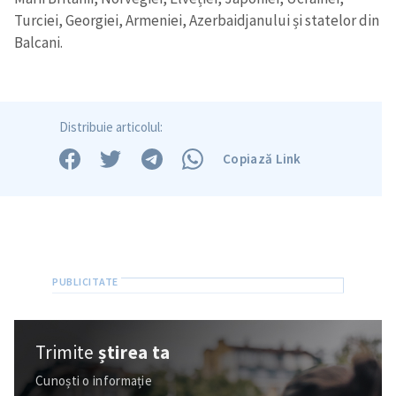
Trimite o informație
Despre ZdG
Turciei, Georgiei, Armeniei, Azerbaidjanului și statelor din
in English
на русском
Balcani.
Distribuie articolul:
Copiază Link
Trimite
știrea ta
Cunoști o informație