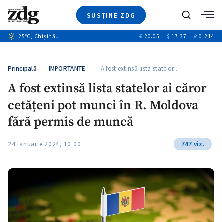
SUSȚINE ZDG
Caută
+1
25
°C
, Chișinău
€
20.05
$
17.37
₽
0.214
Ştiri
+7
+2
Investigatii
Banii tăi
+2
Principală
—
IMPORTANTE
— A fost extinsă lista statelor…
Video
A fost extinsă lista statelor ai căror
Special
cetățeni pot munci în R. Moldova
Blog
ZdGust
fără permis de muncă
24 ianuarie 2024, 10:00
747 viz.