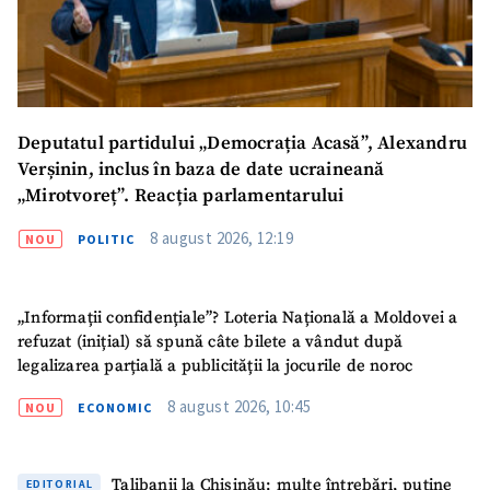
Deputatul partidului „Democrația Acasă”, Alexandru
Verșinin, inclus în baza de date ucraineană
„Mirotvoreț”. Reacția parlamentarului
8 august 2026, 12:19
NOU
POLITIC
„Informații confidențiale”? Loteria Națională a Moldovei a
refuzat (inițial) să spună câte bilete a vândut după
legalizarea parțială a publicității la jocurile de noroc
8 august 2026, 10:45
NOU
ECONOMIC
Talibanii la Chișinău: multe întrebări, puține
EDITORIAL