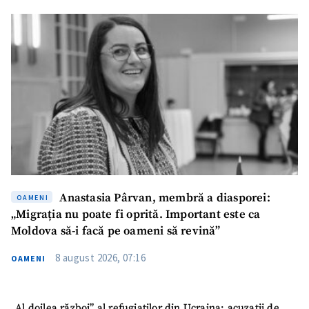
Email
+ Emailul meu
Telefon
+ Telefon personal
Am citit și sunt de
acord cu
politica de
confidențialitate
.
TRIMITE ȘTIREA
Anastasia Pârvan, membră a diasporei:
OAMENI
„Migrația nu poate fi oprită. Important este ca
Moldova să-i facă pe oameni să revină”
8 august 2026, 07:16
OAMENI
„Al doilea război” al refugiaților din Ucraina: acuzații de