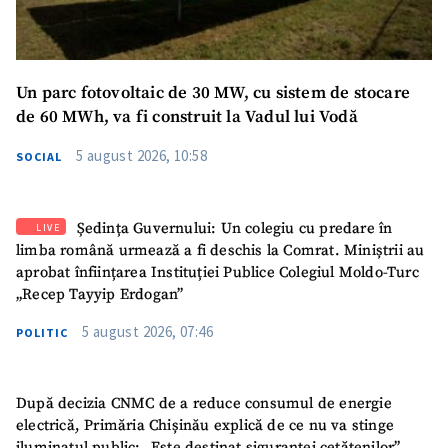
Un parc fotovoltaic de 30 MW, cu sistem de stocare
de 60 MWh, va fi construit la Vadul lui Vodă
5 august 2026, 10:58
SOCIAL
Ședința Guvernului: Un colegiu cu predare în
LIVE
limba română urmează a fi deschis la Comrat. Miniștrii au
aprobat înființarea Instituției Publice Colegiul Moldo-Turc
„Recep Tayyip Erdogan”
5 august 2026, 07:46
POLITIC
După decizia CNMC de a reduce consumul de energie
electrică, Primăria Chișinău explică de ce nu va stinge
iluminatul public: „Este destinat siguranței cetățenilor”