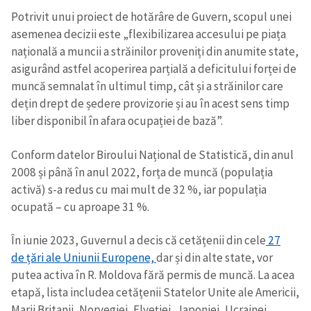
Potrivit unui proiect de hotărâre de Guvern, scopul unei
asemenea decizii este „flexibilizarea accesului pe piața
națională a muncii a străinilor proveniți din anumite state,
asigurând astfel acoperirea parțială a deficitului forței de
muncă semnalat în ultimul timp, cât și a străinilor care
dețin drept de ședere provizorie și au în acest sens timp
liber disponibil în afara ocupației de bază”.
Conform datelor Biroului Național de Statistică, din anul
2008 și până în anul 2022, forța de muncă (populația
activă) s-a redus cu mai mult de 32 %, iar populația
ocupată – cu aproape 31 %.
În iunie 2023, Guvernul a decis că cetățenii din cele
27
de țări ale Uniunii Europene,
dar și din alte state, vor
putea activa în R. Moldova fără permis de muncă. La acea
etapă, lista includea cetățenii Statelor Unite ale Americii,
Marii Britanii, Norvegiei, Elveției, Japoniei, Ucrainei,