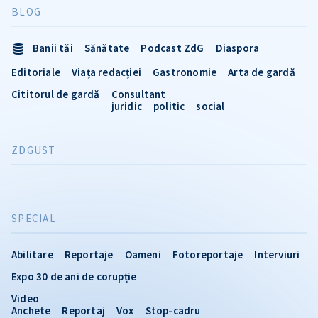
BLOG
Banii tăi
Sănătate
Podcast ZdG
Diaspora
Editoriale
Viața redacției
Gastronomie
Arta de gardă
Cititorul de gardă
Consultant
juridic
politic
social
ZDGUST
SPECIAL
Abilitare
Reportaje
Oameni
Fotoreportaje
Interviuri
Expo 30 de ani de corupție
Video
Anchete
Reportaj
Vox
Stop-cadru