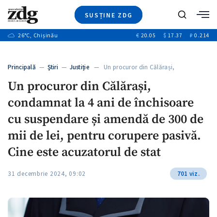
SUSȚINE ZDG
+3
Caută
+1
26
°C
, Chișinău
€
20.05
$
17.37
₽
0.214
Ştiri
+8
+2
Investigatii
Banii tăi
+1
+6
Principală
—
Ştiri
—
Justiție
— Un procuror din Călărași,
Video
condamnat…
+1
Un procuror din Călărași,
Special
condamnat la 4 ani de închisoare
Blog
+1
ZdGust
cu suspendare și amendă de 300 de
+1
mii de lei, pentru corupere pasivă.
Cine este acuzatorul de stat
+1
31 decembrie 2024, 09:02
701 viz.