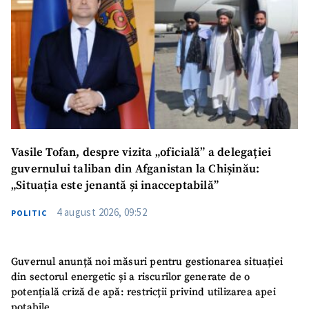
Vasile Tofan, despre vizita „oficială” a delegației
guvernului taliban din Afganistan la Chișinău:
„Situația este jenantă și inacceptabilă”
4 august 2026, 09:52
POLITIC
Guvernul anunță noi măsuri pentru gestionarea situației
din sectorul energetic și a riscurilor generate de o
potențială criză de apă: restricții privind utilizarea apei
potabile