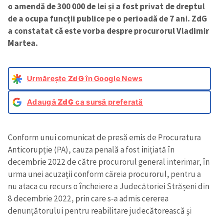
o amendă de 300 000 de lei și a fost privat de dreptul
de a ocupa funcții publice pe o perioadă de 7 ani. ZdG
a constatat că este vorba despre procurorul Vladimir
Martea.
Urmărește
ZdG
în Google News
Adaugă
ZdG
ca sursă preferată
Conform unui comunicat de presă emis de Procuratura
Anticorupție (PA), cauza penală a fost inițiată în
decembrie 2022 de către procurorul general interimar, în
urma unei acuzații conform căreia procurorul, pentru a
nu ataca cu recurs o încheiere a Judecătoriei Strășeni din
8 decembrie 2022, prin care s-a admis cererea
denunțătorului pentru reabilitare judecătorească și