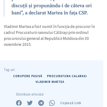
discuții și propunându-i de câteva ori
bani”, a declarat Martea în fața CSP.
Trimite o informație
Despre ZdG
Vladimir Martea a fost numit în funcția de procuror în
in English
на русском
cadrul Procuraturii raionului Călărași prin ordinul
procurorului general al Republicii Moldova din 30
noiembrie 2015.
Tag-uri:
CORUPERE PASIVĂ
PROCURATURA CALARASI
VLADIMIR MARTEA
Distribuie articolul:
Copiază Link