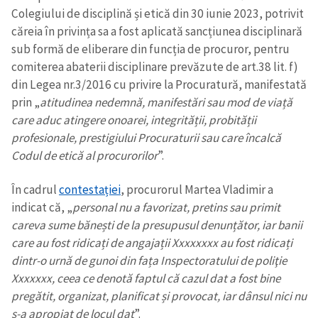
Colegiului de disciplină și etică din 30 iunie 2023, potrivit
căreia în privința sa a fost aplicată sancțiunea disciplinară
sub formă de eliberare din funcția de procuror, pentru
comiterea abaterii disciplinare prevăzute de art.38 lit. f)
din Legea nr.3/2016 cu privire la Procuratură, manifestată
prin „
atitudinea nedemnă, manifestări sau mod de viață
care aduc atingere onoarei, integrității, probității
profesionale, prestigiului Procuraturii sau care încalcă
Codul de etică al procurorilor
”.
În cadrul
contestației
, procurorul Martea Vladimir a
indicat că, „
personal nu a favorizat, pretins sau primit
careva sume bănești de la presupusul denunțător, iar banii
care au fost ridicați de angajații Xxxxxxxx au fost ridicați
dintr-o urnă de gunoi din fața Inspectoratului de poliţie
Xxxxxxx, ceea ce denotă faptul că cazul dat a fost bine
pregătit, organizat, planificat și provocat, iar dânsul nici nu
s-a apropiat de locul dat
”.