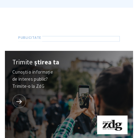
Trimite
știrea ta
Cunoști o informație
de interes public?
Trimite-o la ZdG