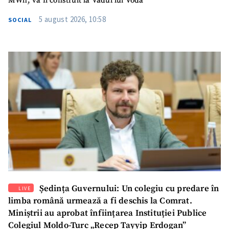
MWh, va fi construit la Vadul lui Vodă
5 august 2026, 10:58
SOCIAL
Ședința Guvernului: Un colegiu cu predare în
LIVE
limba română urmează a fi deschis la Comrat.
Miniștrii au aprobat înființarea Instituției Publice
Colegiul Moldo-Turc „Recep Tayyip Erdogan”