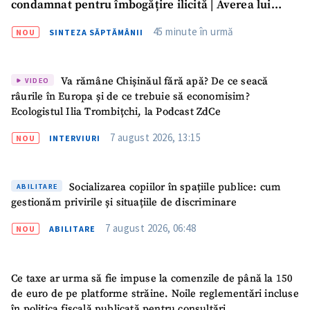
condamnat pentru îmbogățire ilicită | Averea lui
Dumitru Vangheli, sub lupa ANI | SĂPTĂMÂNA DE
45 minute în urmă
NOU
SINTEZA SĂPTĂMÂNII
GARDĂ
Va rămâne Chișinăul fără apă? De ce seacă
VIDEO
râurile în Europa și de ce trebuie să economisim?
Ecologistul Ilia Trombițchi, la Podcast ZdCe
ȘTIREA MEA
7 august 2026, 13:15
NOU
INTERVIURI
Titlu știre
+ Adaugă titlu
Socializarea copiilor în spațiile publice: cum
ABILITARE
Fotografie
+ Încarcă imagine
gestionăm privirile și situațiile de discriminare
7 august 2026, 06:48
Link media
+ Link media
NOU
ABILITARE
Ce taxe ar urma să fie impuse la comenzile de până la 150
de euro de pe platforme străine. Noile reglementări incluse
Mesajul știrei
+ Mesajul știrei
în politica fiscală publicată pentru consultări