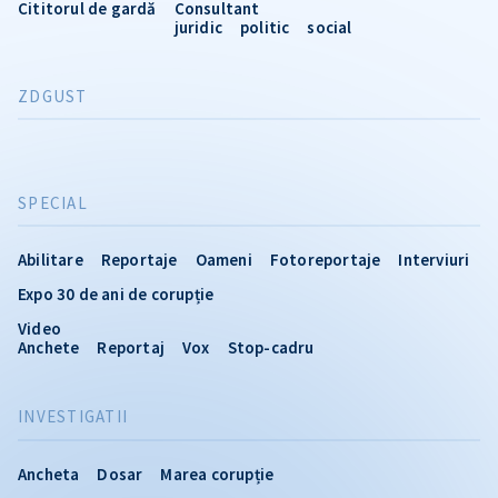
Cititorul de gardă
Consultant
juridic
politic
social
ZDGUST
SPECIAL
Abilitare
Reportaje
Oameni
Fotoreportaje
Interviuri
Expo 30 de ani de corupție
Video
Anchete
Reportaj
Vox
Stop-cadru
INVESTIGATII
Ancheta
Dosar
Marea corupție