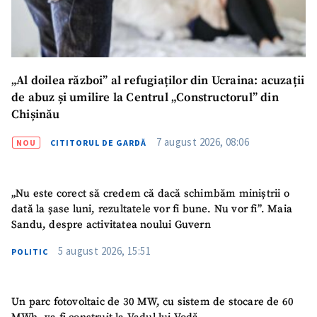
„Al doilea război” al refugiaților din Ucraina: acuzații
de abuz și umilire la Centrul „Constructorul” din
Chișinău
7 august 2026, 08:06
NOU
CITITORUL DE GARDĂ
„Nu este corect să credem că dacă schimbăm miniștrii o
dată la șase luni, rezultatele vor fi bune. Nu vor fi”. Maia
Sandu, despre activitatea noului Guvern
5 august 2026, 15:51
POLITIC
Un parc fotovoltaic de 30 MW, cu sistem de stocare de 60
SUSȚINE