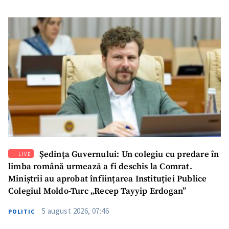
SUSȚINE
Ședința Guvernului: Un colegiu cu predare în
LIVE
limba română urmează a fi deschis la Comrat.
Miniștrii au aprobat înființarea Instituției Publice
Colegiul Moldo-Turc „Recep Tayyip Erdogan”
5 august 2026, 07:46
POLITIC