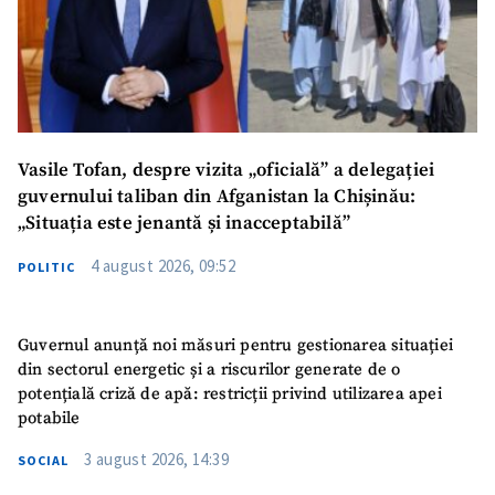
Vasile Tofan, despre vizita „oficială” a delegației
guvernului taliban din Afganistan la Chișinău:
„Situația este jenantă și inacceptabilă”
4 august 2026, 09:52
POLITIC
Guvernul anunță noi măsuri pentru gestionarea situației
din sectorul energetic și a riscurilor generate de o
potențială criză de apă: restricții privind utilizarea apei
potabile
3 august 2026, 14:39
SOCIAL