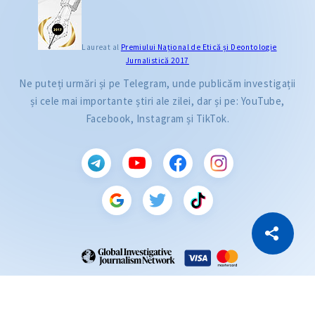
Laureat al
Premiului Naţional de Etică și Deontologie
Jurnalistică 2017
Ne puteți urmări și pe Telegram, unde publicăm investigații
și cele mai importante știri ale zilei, dar și pe: YouTube,
Facebook, Instagram și TikTok.
CITEȘTE
Citește articolul
Copiază Link
ZdG este membru al rețelei globale a jurnaliștilor de investigație (GIJN).
2004—2026 © Ziarul de Gardă.