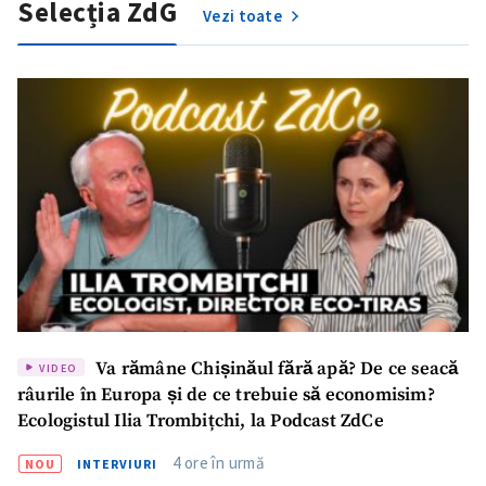
Selecția ZdG
Vezi toate
Va rămâne Chișinăul fără apă? De ce seacă
VIDEO
râurile în Europa și de ce trebuie să economisim?
Ecologistul Ilia Trombițchi, la Podcast ZdCe
4 ore în urmă
NOU
INTERVIURI