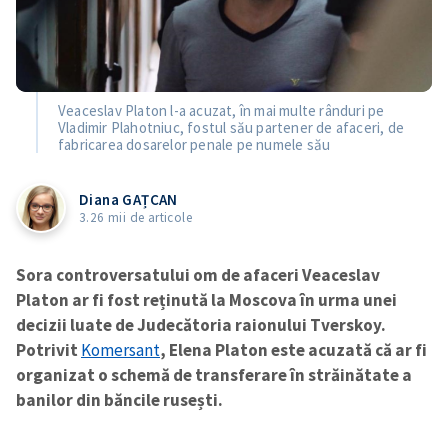
Veaceslav Platon l-a acuzat, în mai multe rânduri pe
Vladimir Plahotniuc, fostul său partener de afaceri, de
fabricarea dosarelor penale pe numele său
Diana GAȚCAN
3.26 mii de articole
Sora controversatului om de afaceri Veaceslav
Platon ar fi fost reținută la Moscova în urma unei
decizii luate de Judecătoria raionului Tverskoy.
Potrivit
Komersant
, Elena Platon este acuzată că ar fi
organizat o schemă de transferare în străinătate a
banilor din băncile rusești.