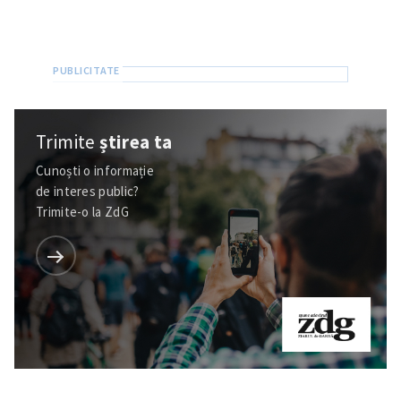
Trimite
știrea ta
Cunoști o informație
de interes public?
Trimite-o la ZdG
Trimite o informație
Despre ZdG
in English
на русском