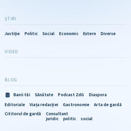
ŞTIRI
Justiție
Politic
Social
Economic
Extern
Diverse
VIDEO
BLOG
Banii tăi
Sănătate
Podcast ZdG
Diaspora
Editoriale
Viața redacției
Gastronomie
Arta de gardă
Cititorul de gardă
Consultant
juridic
politic
social