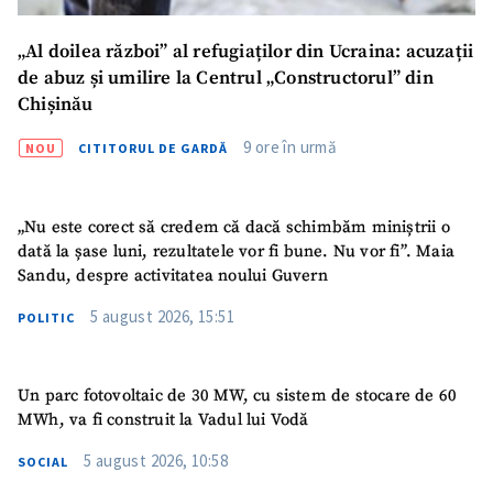
CONTACT SURSĂ
„Al doilea război” al refugiaților din Ucraina: acuzații
Sursă anonimă
de abuz și umilire la Centrul „Constructorul” din
Chișinău
Nume
+ Numele meu
9 ore în urmă
NOU
CITITORUL DE GARDĂ
Email
+ Emailul meu
„Nu este corect să credem că dacă schimbăm miniștrii o
Telefon
+ Telefon personal
dată la șase luni, rezultatele vor fi bune. Nu vor fi”. Maia
Sandu, despre activitatea noului Guvern
Am citit și sunt de
acord cu
politica de
5 august 2026, 15:51
POLITIC
confidențialitate
.
TRIMITE ȘTIREA
Un parc fotovoltaic de 30 MW, cu sistem de stocare de 60
MWh, va fi construit la Vadul lui Vodă
5 august 2026, 10:58
SOCIAL