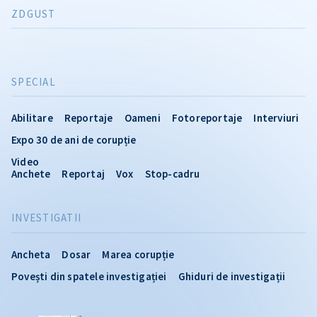
ZDGUST
SPECIAL
Abilitare
Reportaje
Oameni
Fotoreportaje
Interviuri
Expo 30 de ani de corupție
Video
Anchete
Reportaj
Vox
Stop-cadru
INVESTIGATII
Ancheta
Dosar
Marea corupție
Povești din spatele investigației
Ghiduri de investigații