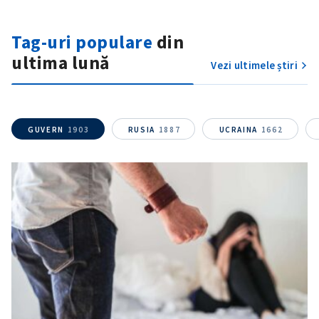
Tag-uri populare
din
ultima lună
Vezi ultimele știri
ȘTIREA MEA
GUVERN
1903
RUSIA
1887
UCRAINA
1662
Titlu știre
+ Adaugă titlu
Fotografie
+ Încarcă imagine
Link media
+ Link media
Mesajul știrei
+ Mesajul știrei