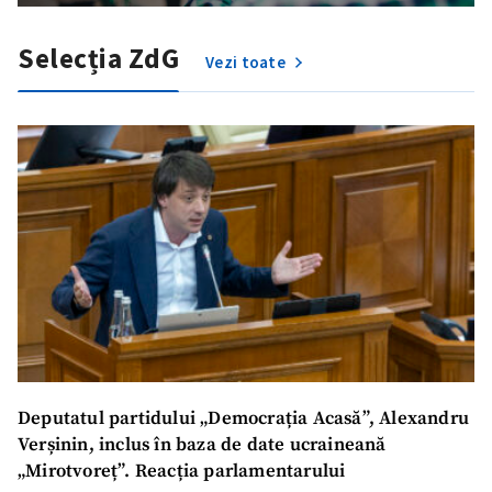
Fotografie
+ Încarcă imagine
Selecția ZdG
Vezi toate
Link media
+ Link media
Mesajul știrei
+ Mesajul știrei
CONTACT SURSĂ
Sursă anonimă
Nume
+ Numele meu
Email
+ Emailul meu
Deputatul partidului „Democrația Acasă”, Alexandru
Verșinin, inclus în baza de date ucraineană
„Mirotvoreț”. Reacția parlamentarului
Telefon
+ Telefon personal