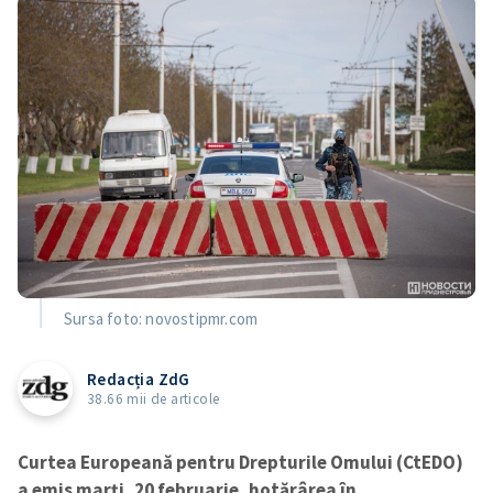
Sursa foto: novostipmr.com
Redacția ZdG
38.66 mii de articole
Curtea Europeană pentru Drepturile Omului (CtEDO)
a emis marți, 20 februarie, hotărârea în