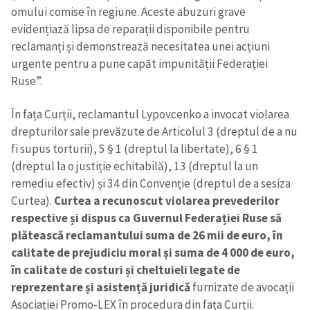
omului comise în regiune. Aceste abuzuri grave
evidențiază lipsa de reparații disponibile pentru
reclamanți și demonstrează necesitatea unei acțiuni
urgente pentru a pune capăt impunității Federației
Ruse”.
În fața Curții, reclamantul Lypovcenko a invocat violarea
drepturilor sale prevăzute de Articolul 3 (dreptul de a nu
fi supus torturii), 5 § 1 (dreptul la libertate), 6 § 1
(dreptul la o justiție echitabilă), 13 (dreptul la un
remediu efectiv) și 34 din Convenție (dreptul de a sesiza
Curtea).
Curtea a recunoscut violarea prevederilor
respective și dispus ca Guvernul Federației Ruse să
plătească reclamantului suma de 26 mii de euro, în
calitate de prejudiciu moral și suma de 4 000 de euro,
în calitate de costuri și cheltuieli legate de
reprezentare și asistență juridică
furnizate de avocații
Asociației Promo-LEX în procedura din fața Curții.