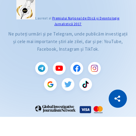
Laureat al
Premiului Naţional de Etică și Deontologie
Jurnalistică 2017
Ne puteți urmări și pe Telegram, unde publicăm investigații
și cele mai importante știri ale zilei, dar și pe: YouTube,
Facebook, Instagram și TikTok.
CITEȘTE
Citește articolul
Copiază Link
ZdG este membru al rețelei globale a jurnaliștilor de investigație (GIJN).
2004—2026 © Ziarul de Gardă.