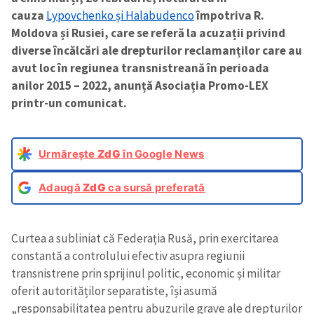
cauza
Lypovchenko și Halabudenco
împotriva R.
Moldova și Rusiei, care se referă la acuzații privind
diverse încălcări ale drepturilor reclamanților care au
avut loc în regiunea transnistreană în perioada
anilor 2015 – 2022, anunță Asociația Promo-LEX
printr-un comunicat.
Urmărește
ZdG
în Google News
Adaugă
ZdG
ca sursă preferată
Curtea a subliniat că Federația Rusă, prin exercitarea
constantă a controlului efectiv asupra regiunii
transnistrene prin sprijinul politic, economic și militar
oferit autorităților separatiste, își asumă
„responsabilitatea pentru abuzurile grave ale drepturilor