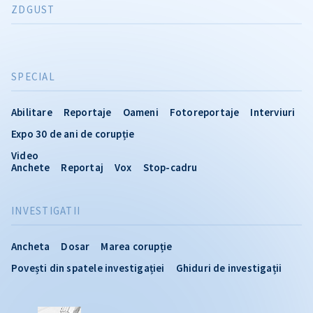
ZDGUST
SPECIAL
Abilitare
Reportaje
Oameni
Fotoreportaje
Interviuri
Expo 30 de ani de corupție
Video
Anchete
Reportaj
Vox
Stop-cadru
INVESTIGATII
Ancheta
Dosar
Marea corupție
Povești din spatele investigației
Ghiduri de investigații