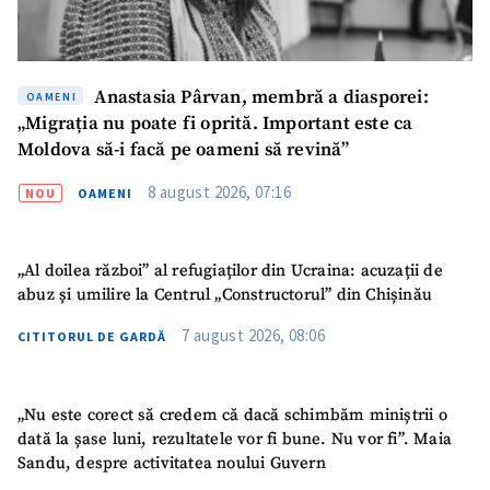
Anastasia Pârvan, membră a diasporei:
OAMENI
„Migrația nu poate fi oprită. Important este ca
Moldova să-i facă pe oameni să revină”
8 august 2026, 07:16
NOU
OAMENI
„Al doilea război” al refugiaților din Ucraina: acuzații de
abuz și umilire la Centrul „Constructorul” din Chișinău
7 august 2026, 08:06
CITITORUL DE GARDĂ
„Nu este corect să credem că dacă schimbăm miniștrii o
dată la șase luni, rezultatele vor fi bune. Nu vor fi”. Maia
Sandu, despre activitatea noului Guvern