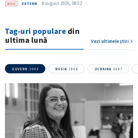
8 august 2026, 08:52
NOU
EXTERN
Tag-uri populare
din
ultima lună
Vezi ultimele știri
GUVERN
1904
RUSIA
1888
UCRAINA
1667
SUSȚINE