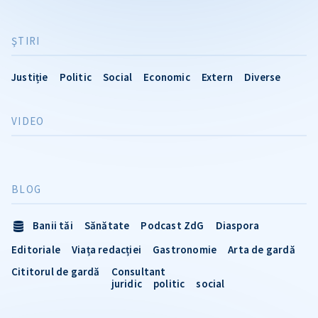
ŞTIRI
Justiție
Politic
Social
Economic
Extern
Diverse
VIDEO
BLOG
Banii tăi
Sănătate
Podcast ZdG
Diaspora
Editoriale
Viața redacției
Gastronomie
Arta de gardă
Cititorul de gardă
Consultant
juridic
politic
social