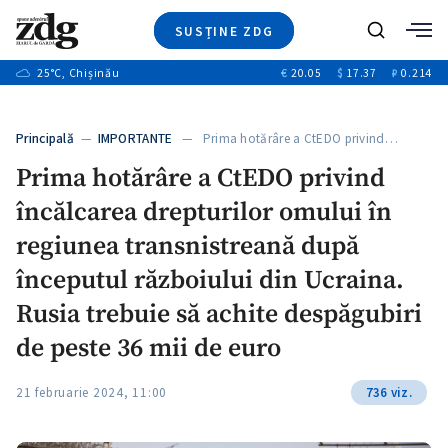
SUSȚINE ZDG
Caută
+2
25
°C
, Chișinău
€
20.05
$
17.37
₽
0.214
Ştiri
+7
+3
Investigatii
Banii tăi
+3
Principală
—
IMPORTANTE
— Prima hotărâre a CtEDO privind…
Video
+1
+1
Prima hotărâre a CtEDO privind
Special
încălcarea drepturilor omului în
Blog
+2
ZdGust
regiunea transnistreană după
începutul războiului din Ucraina.
Rusia trebuie să achite despăgubiri
de peste 36 mii de euro
21 februarie 2024, 11:00
736 viz.