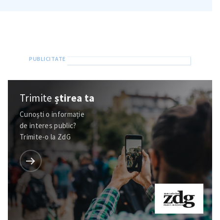
Trimite
știrea ta
Cunoști o informație
de interes public?
Trimite-o la ZdG
ȘTIREA MEA
Titlu știre
+ Adaugă titlu