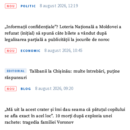
8 august 2026, 12:19
NOU
POLITIC
Am citit și sunt de
acord cu
politica de
confidențialitate
.
„Informații confidențiale”? Loteria Națională a Moldovei a
TRIMITE ȘTIREA
refuzat (inițial) să spună câte bilete a vândut după
legalizarea parțială a publicității la jocurile de noroc
8 august 2026, 10:45
NOU
ECONOMIC
Talibanii la Chișinău: multe întrebări, puține
EDITORIAL
răspunsuri
8 august 2026, 09:20
NOU
BLOG
„Mă uit la acest crater și îmi dau seama că pătuțul copilului
se afla exact în acel loc”. 10 morți după explozia unei
rachete: tragedia familiei Voronov