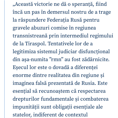
„Această victorie ne dă o speranță, fiind
Trimite o informație
Despre ZdG
încă un pas în demersul nostru de a trage
in English
на русском
la răspundere Federația Rusă pentru
gravele abuzuri comise în regiunea
transnistreană prin intermediul regimului
de la Tiraspol. Tentativele lor de a
legitimiza sistemul judiciar disfuncțional
din așa-numita ”rmn” au fost zădărnicite.
Eșecul lor este o dovadă a diferenței
enorme dintre realitatea din regiune și
imaginea falsă prezentată de Rusia. Este
esențial să recunoaștem că respectarea
drepturilor fundamentale și combaterea
impunității sunt obligații esențiale ale
statelor, indiferent de contextul