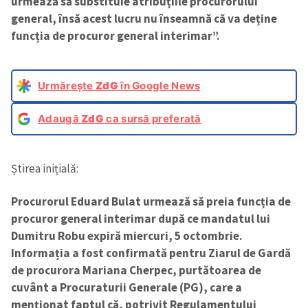
urmează să substituie atribuțiile procurorului
general, însă acest lucru nu înseamnă că va deține
funcția de procuror general interimar”.
Urmărește
ZdG
în Google News
Adaugă
ZdG
ca sursă preferată
Știrea inițială:
Procurorul Eduard Bulat urmează să preia funcția de
procuror general interimar după ce mandatul lui
Dumitru Robu expiră miercuri, 5 octombrie.
Informația a fost confirmată pentru Ziarul de Gardă
de procurora Mariana Cherpec, purtătoarea de
cuvânt a Procuraturii Generale (PG), care a
menționat faptul că, potrivit Regulamentului