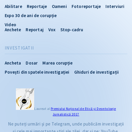
Abilitare
Reportaje
Oameni
Fotoreportaje
Interviuri
Expo 30 de ani de corupție
Video
Anchete
Reportaj
Vox
Stop-cadru
INVESTIGATII
Ancheta
Dosar
Marea corupție
Povești din spatele investigației
Ghiduri de investigații
Laureat al
Premiului Naţional de Etică și Deontologie
Jurnalistică 2017
Ne puteți urmări și pe Telegram, unde publicăm investigații
și cele mai importante știri ale zilei, dar și pe: YouTube,