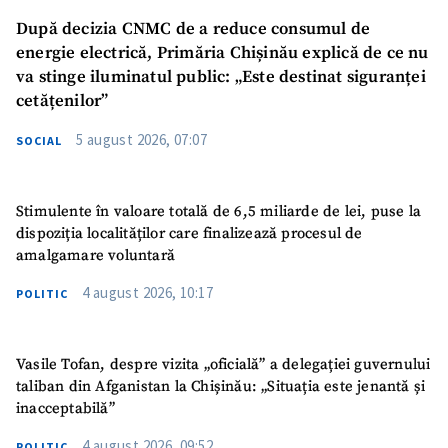
După decizia CNMC de a reduce consumul de
energie electrică, Primăria Chișinău explică de ce nu
va stinge iluminatul public: „Este destinat siguranței
cetățenilor”
5 august 2026, 07:07
SOCIAL
Stimulente în valoare totală de 6,5 miliarde de lei, puse la
dispoziția localităților care finalizează procesul de
amalgamare voluntară
4 august 2026, 10:17
POLITIC
Vasile Tofan, despre vizita „oficială” a delegației guvernului
taliban din Afganistan la Chișinău: „Situația este jenantă și
inacceptabilă”
4 august 2026, 09:52
POLITIC