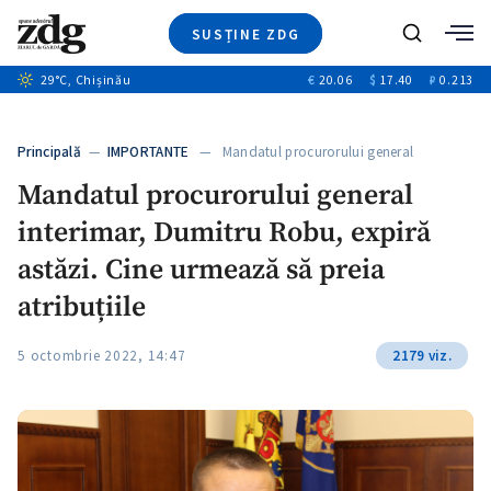
SUSȚINE ZDG
+5
Caută
+1
29
°C
, Chișinău
€
20.06
$
17.40
₽
0.213
Ştiri
+6
+3
Investigatii
Banii tăi
+4
Principală
—
IMPORTANTE
— Mandatul procurorului general
Video
interimar, Dumitru…
+2
Mandatul procurorului general
Special
interimar, Dumitru Robu, expiră
Blog
ZdGust
astăzi. Cine urmează să preia
atribuțiile
5 octombrie 2022, 14:47
2179 viz.