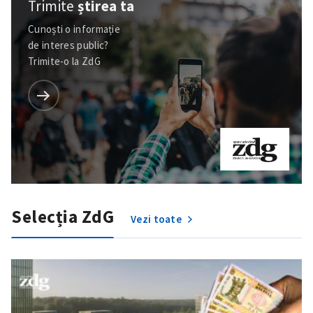
Trimite
știrea ta
Cunoști o informație
de interes public?
Trimite-o la ZdG
Selecția ZdG
Vezi toate