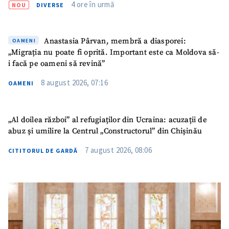
4 ore în urmă
NOU
DIVERSE
Anastasia Pârvan, membră a diasporei:
OAMENI
„Migrația nu poate fi oprită. Important este ca Moldova să-
SUSȚINE
i facă pe oameni să revină”
8 august 2026, 07:16
OAMENI
„Al doilea război” al refugiaților din Ucraina: acuzații de
abuz și umilire la Centrul „Constructorul” din Chișinău
7 august 2026, 08:06
CITITORUL DE GARDĂ