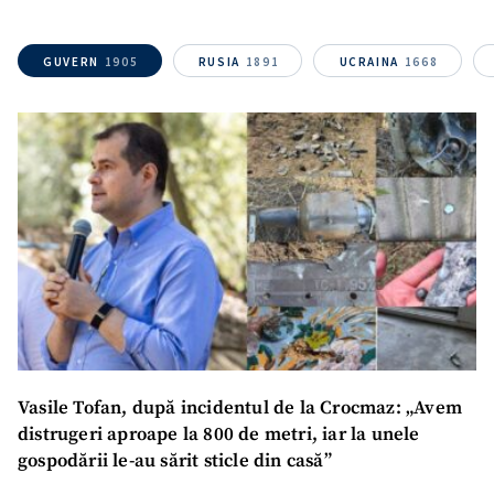
TRIMITE ȘTIREA
GUVERN
1905
RUSIA
1891
UCRAINA
1668
Vasile Tofan, după incidentul de la Crocmaz: „Avem
distrugeri aproape la 800 de metri, iar la unele
gospodării le-au sărit sticle din casă”