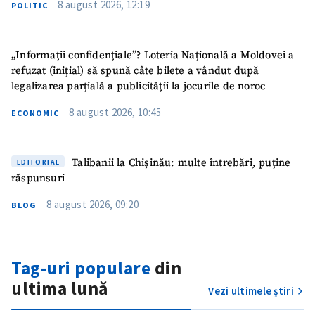
Link media
+ Link media
8 august 2026, 12:19
POLITIC
„Informații confidențiale”? Loteria Națională a Moldovei a
Mesajul știrei
+ Mesajul știrei
refuzat (inițial) să spună câte bilete a vândut după
legalizarea parțială a publicității la jocurile de noroc
8 august 2026, 10:45
ECONOMIC
CONTACT SURSĂ
Sursă anonimă
Talibanii la Chișinău: multe întrebări, puține
EDITORIAL
Nume
+ Numele meu
răspunsuri
8 august 2026, 09:20
BLOG
Email
+ Emailul meu
Telefon
+ Telefon personal
Tag-uri populare
din
ultima lună
Am citit și sunt de
Vezi ultimele știri
acord cu
politica de
confidențialitate
.