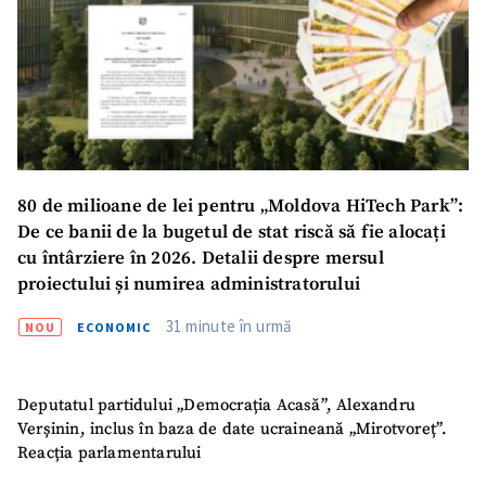
80 de milioane de lei pentru „Moldova HiTech Park”:
De ce banii de la bugetul de stat riscă să fie alocați
cu întârziere în 2026. Detalii despre mersul
proiectului și numirea administratorului
ȘTIREA MEA
31 minute în urmă
NOU
ECONOMIC
Titlu știre
+ Adaugă titlu
Deputatul partidului „Democrația Acasă”, Alexandru
Fotografie
+ Încarcă imagine
Verșinin, inclus în baza de date ucraineană „Mirotvoreț”.
Reacția parlamentarului