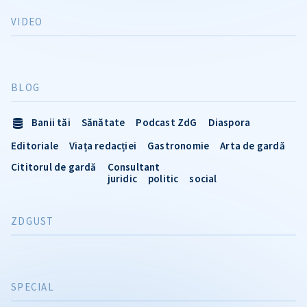
VIDEO
BLOG
Banii tăi
Sănătate
Podcast ZdG
Diaspora
Editoriale
Viața redacției
Gastronomie
Arta de gardă
Cititorul de gardă
Consultant
juridic
politic
social
ZDGUST
SPECIAL