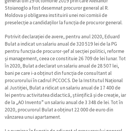
general din 29 octombrie 2019 prin care Alexandr
Stoianoglo a fost desemnat procuror general al R.
Moldova și obligarea instituirii unei noi comisii de
preselecție a candidaților la funcția de procuror general.
Potrivit declarației de avere, pentru anul 2020, Eduard
Bulat a indicat un salariu anual de 320 519 lei de la PG
pentru funcția de procuror-șef al secției politici, reforme
Trimite o informație
Despre ZdG
și management, ceea ce constituie 26 709 de lei lunar. Tot
in English
на русском
în 2020, Bulat a declarat un salariu anual de 28 507 lei,
bani pe care i-a obținut din funcția de consultant al
procurorului în cadrul PCCOCS. De la Institutul Național
al Justiției, Bulat a ridicat un salariu anual de 17 400 de
lei pentru activitatea didactică, științifică și de creație, iar
de la „AO Invento” un salariu anual de 3 348 de lei. Tot în
2020, procurorul Bulat a obținut 22 000 de euro din
vânzarea unui apartament.