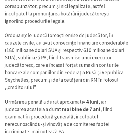
corespunzător, precum și nici legalizate, astfel
inculpatul la pronunțarea hotărârii judecătorești
ignorând procedurile legale.
Ordonanțele judecătoreaști emise de judecător, în
cauzele civile, au avut consecințe financiare considerabile
(180 milioane dolari SUA și respectiv 610 milioane dolari
SUA), subliniază PA, fiind transmise unui executor
judecătoresc, care a încasat forțat suma din conturile
bancare ale companiilor din Federația Rusă și Republica
Seychelles, precum și de la cetățeni din RM în folosul
,,creditorului”.
Urmărirea penală a durat aproximativ
4 luni
, iar
judecarea acesteia a durat
mai bine de 7 ani
, fiind
examinat în procedură generală, inculpatul
nerecunoscându-și vinovăția de comiterea faptei
incriminate, mai notează PA.