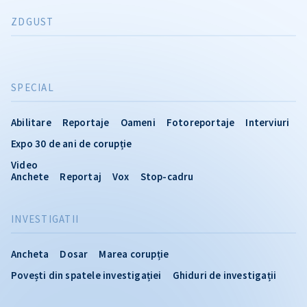
ZDGUST
SPECIAL
Abilitare
Reportaje
Oameni
Fotoreportaje
Interviuri
Expo 30 de ani de corupție
Video
Anchete
Reportaj
Vox
Stop-cadru
INVESTIGATII
Ancheta
Dosar
Marea corupție
Povești din spatele investigației
Ghiduri de investigații