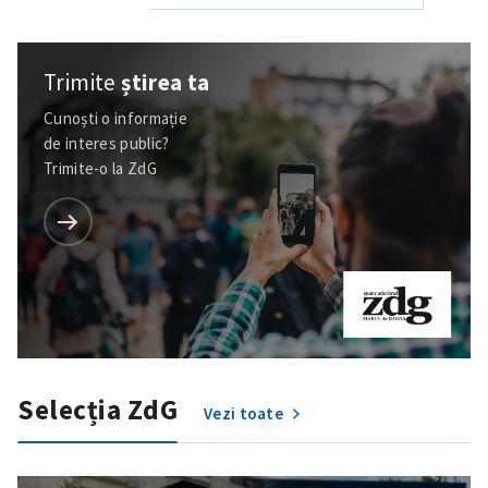
Trimite
știrea ta
Cunoști o informație
de interes public?
Trimite-o la ZdG
Selecția ZdG
Vezi toate