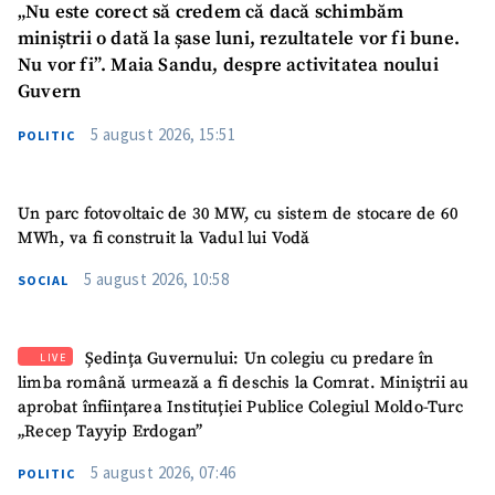
„Nu este corect să credem că dacă schimbăm
miniștrii o dată la șase luni, rezultatele vor fi bune.
Nu vor fi”. Maia Sandu, despre activitatea noului
Guvern
5 august 2026, 15:51
POLITIC
Un parc fotovoltaic de 30 MW, cu sistem de stocare de 60
MWh, va fi construit la Vadul lui Vodă
SUSȚINE
5 august 2026, 10:58
SOCIAL
Ședința Guvernului: Un colegiu cu predare în
LIVE
limba română urmează a fi deschis la Comrat. Miniștrii au
aprobat înființarea Instituției Publice Colegiul Moldo-Turc
„Recep Tayyip Erdogan”
5 august 2026, 07:46
POLITIC