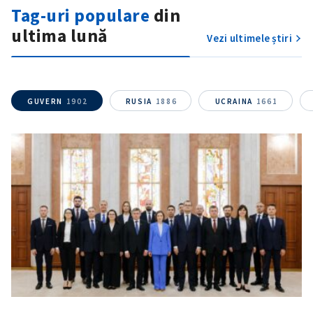
Tag-uri populare
din
Am citit și sunt de
ultima lună
Vezi ultimele știri
acord cu
politica de
confidențialitate
.
TRIMITE ȘTIREA
GUVERN
1902
RUSIA
1886
UCRAINA
1661