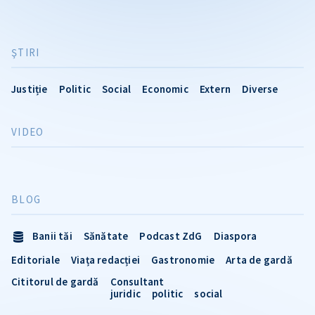
ŞTIRI
Justiție
Politic
Social
Economic
Extern
Diverse
VIDEO
BLOG
Banii tăi
Sănătate
Podcast ZdG
Diaspora
Editoriale
Viața redacției
Gastronomie
Arta de gardă
Cititorul de gardă
Consultant
juridic
politic
social