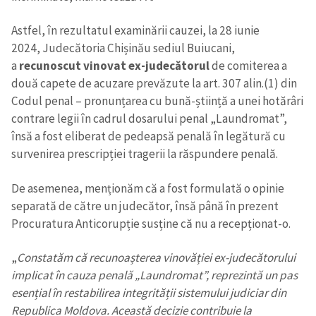
Astfel, în rezultatul examinării cauzei, la 28 iunie
2024, Judecătoria Chișinău sediul Buiucani,
a
recunoscut vinovat ex-judecătorul
de comiterea a
două capete de acuzare prevăzute la art. 307 alin.(1) din
Codul penal – pronunțarea cu bună-știință a unei hotărâri
contrare legii în cadrul dosarului penal „Laundromat”,
însă a fost eliberat de pedeapsă penală în legătură cu
survenirea prescripției tragerii la răspundere penală.
Trimite o informație
Despre ZdG
in English
на русском
De asemenea, menționăm că a fost formulată o opinie
separată de către un judecător, însă până în prezent
Procuratura Anticorupție susține că nu a recepționat-o.
„
Constatăm că recunoașterea vinovăției ex-judecătorului
implicat în cauza penală „Laundromat”, reprezintă un pas
esențial în restabilirea integrității sistemului judiciar din
Republica Moldova. Această decizie contribuie la