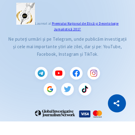
Laureat al
Premiului Naţional de Etică și Deontologie
Jurnalistică 2017
Ne puteți urmări și pe Telegram, unde publicăm investigații
și cele mai importante știri ale zilei, dar și pe: YouTube,
Facebook, Instagram și TikTok.
CITEȘTE
Citește articolul
Copiază Link
ZdG este membru al rețelei globale a jurnaliștilor de investigație (GIJN).