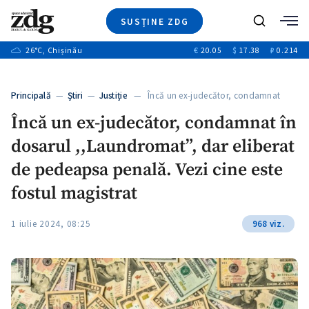
SUSȚINE ZDG
+4
Caută
+1
26
°C
, Chișinău
€
20.05
$
17.38
₽
0.214
Ştiri
+13
+10
Investigatii
Banii tăi
+3
Principală
—
Ştiri
—
Justiție
— Încă un ex-judecător, condamnat
Video
în…
Încă un ex-judecător, condamnat în
Special
dosarul ,,Laundromat”, dar eliberat
Blog
+1
ZdGust
de pedeapsa penală. Vezi cine este
fostul magistrat
1 iulie 2024, 08:25
968 viz.