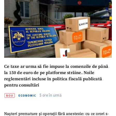
Ce taxe ar urma să fie impuse la comenzile de până
la 150 de euro de pe platforme străine. Noile
reglementări incluse în politica fiscală publicată
pentru consultări
5 ore în urmă
NOU
ECONOMIC
ȘTIREA MEA
Titlu știre
+ Adaugă titlu
Nașteri premature și operații fără anestezie: cu ce orori s-