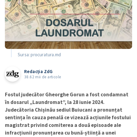
Sursa: procuratura.md
Redacția ZdG
38.62 mii de articole
Fostul judecător Gheorghe Gorun a fost condamnat
în dosarul „Laundromat”, la 28 iunie 2024.
Judecătoria Chișinău sediul Buiucani a pronunțat
sentința în cauza penală ce vizează acțiunile fostului
magistrat privind comiterea a două episoade ale
infracțiunii pronunțarea cu bună-știință a unei