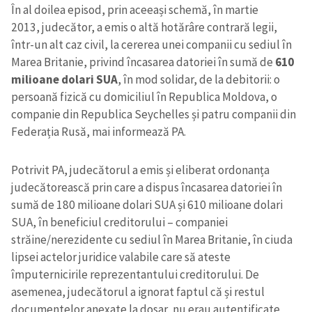
În al doilea episod, prin aceeași schemă, în martie
2013, judecător, a emis o altă hotărâre contrară legii,
într-un alt caz civil, la cererea unei companii cu sediul în
Marea Britanie, privind încasarea datoriei în sumă de
610
milioane dolari SUA
, în mod solidar, de la debitorii: o
persoană fizică cu domiciliul în Republica Moldova, o
companie din Republica Seychelles și patru companii din
Federația Rusă, mai informează PA.
Potrivit PA, judecătorul a emis și eliberat ordonanța
judecătorească prin care a dispus încasarea datoriei în
sumă de 180 milioane dolari SUA și 610 milioane dolari
SUA, în beneficiul creditorului – companiei
străine/nerezidente cu sediul în Marea Britanie, în ciuda
lipsei actelor juridice valabile care să ateste
împuternicirile reprezentantului creditorului. De
asemenea, judecătorul a ignorat faptul că și restul
documentelor anexate la dosar, nu erau autentificate