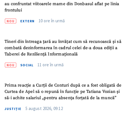
au confruntat viitoarele mame din Donbasul aflat pe linia
Fotografie
+ Încarcă imagine
frontului
10 ore în urmă
NOU
EXTERN
Link media
+ Link media
Tineri din întreaga țară au învățat cum să recunoască și să
combată dezinformarea în cadrul celei de-a doua ediții a
Mesajul știrei
+ Mesajul știrei
Taberei de Reziliență Informațională
11 ore în urmă
NOU
SOCIAL
CONTACT SURSĂ
Sursă anonimă
Prima reacție a Curții de Conturi după ce a fost obligată de
Curtea de Apel să o repună în funcție pe Tatiana Vozian și
Nume
+ Numele meu
să-i achite salariul „pentru absența forțată de la muncă”
5 august 2026, 09:12
Email
JUSTIȚIE
+ Emailul meu
Telefon
+ Telefon personal