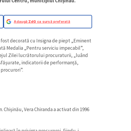
rului Centru, municipiul Chișinău.
Adaugă
ZdG
ca sursă preferată
a fost decorată cu Insigna de piept „Eminent
rdată Medalia „Pentru serviciu impecabil”,
ilejul Zilei lucrătorului procuraturii, „luând
esfășurate, indicatorii de performanță,
 procurori”.
. Chișinău, Vera Chiranda a activat din 1996
plinară în privința procurorei, fiindu-i