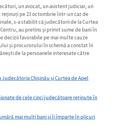
Email
+ Emailul 
ecători, un avocat, un asistent judiciar, un
+ Link media
 reținuți pe 23 octombrie într-un caz de
Telefon
+ Telefon pe
ale, s-a stabilit că judecătorii de la Curtea
Centru, au pretins și primit sume de bani în
Am citit și sunt de ac
e decizii favorabile pe mai multe cauze
+ Mesajul știrei
confidențialitate
.
ului și procurorului în schemă a constat în
ănești de la persoanele interesate către
TRIMITE ȘT
Judecătoria Chișinău și Curtea de Apel
tionate de cele cinci judecătoare reținute în
mără mai mulți bani și îi împarte în plicuri