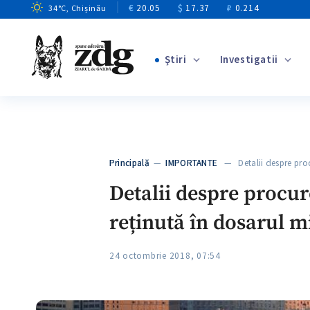
€
20.05
$
17.37
₽
0.214
34
°C
, Chișinău
Ştiri
Investigatii
+1
+14
+10
Principală
—
IMPORTANTE
— Detalii despre pro
+3
Detalii despre procur
reținută în dosarul m
24 octombrie 2018, 07:54