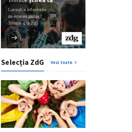
Cunoști o informație
de interes public?
Trimite-o la ZdG
Selecția ZdG
Vezi toate