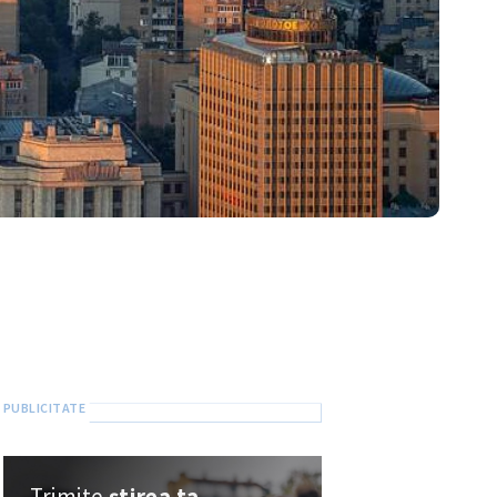
Trimite
știrea ta