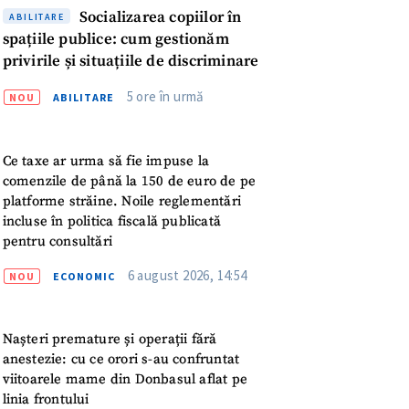
Socializarea copiilor în
ABILITARE
spațiile publice: cum gestionăm
privirile și situațiile de discriminare
5 ore în urmă
NOU
ABILITARE
Ce taxe ar urma să fie impuse la
comenzile de până la 150 de euro de pe
platforme străine. Noile reglementări
incluse în politica fiscală publicată
pentru consultări
6 august 2026, 14:54
NOU
ECONOMIC
Nașteri premature și operații fără
anestezie: cu ce orori s-au confruntat
meu
viitoarele mame din Donbasul aflat pe
linia frontului