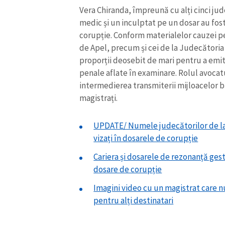
Vera Chiranda, împreună cu alți cinci jud
Link media
medic și un inculptat pe un dosar au fost
corupție. Conform materialelor cauzei pen
de Apel, precum și cei de la Judecătoria 
proporții deosebit de mari pentru a emit
Mesajul știrei
penale aflate în examinare. Rolul avocat
intermedierea transmiterii mijloacelor b
magistrați.
UPDATE/ Numele judecătorilor de la 
vizați în dosarele de corupție
Cariera și dosarele de rezonanță ges
dosare de corupție
Imagini video cu un magistrat care nu
pentru alți destinatari