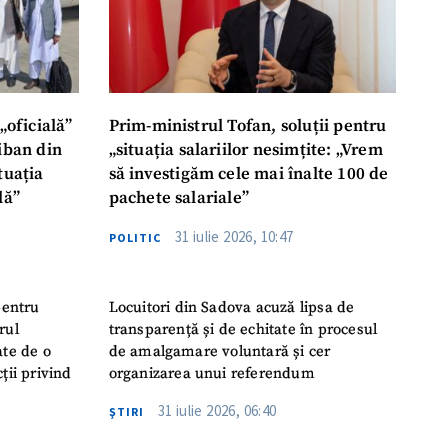
„oficială”
Prim-ministrul Tofan, soluții pentru
liban din
„situația salariilor nesimțite: „Vrem
tuația
să investigăm cele mai înalte 100 de
lă”
pachete salariale”
31 iulie 2026, 10:47
POLITIC
pentru
Locuitori din Sadova acuză lipsa de
rul
transparență și de echitate în procesul
ate de o
de amalgamare voluntară și cer
ții privind
organizarea unui referendum
31 iulie 2026, 06:40
ŞTIRI