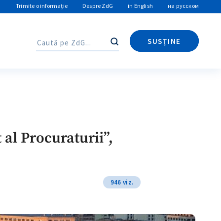
Trimite o informație
Despre ZdG
in English
на русском
SUSȚINE
Caută
Caută
al Procuraturii”,
946 viz.