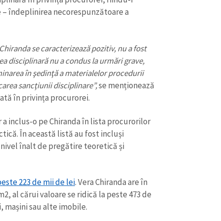
e – îndeplinirea necorespunzătoare a
Chiranda se caracterizează pozitiv, nu a fost
rea disciplinară nu a condus la urmări grave,
aminarea în şedinţă a materialelor procedurii
area sancţiunii disciplinare”,
se menționează
ată în privința procurorei.
r a inclus-o pe Chiranda în lista procurorilor
ctică. În această listă au fost incluși
ivel înalt de pregătire teoretică și
CONTACT SURSĂ
Sursă anonimă
+ Adaugă titlu
peste 223 de mii de lei
. Vera Chiranda are în
, al cărui valoare se ridică la peste 473 de
Nume
+ Numele 
+ Încarcă imagine
, mașini sau alte imobile.