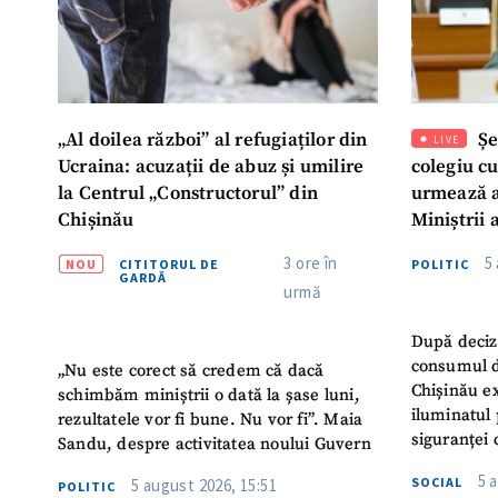
„Al doilea război” al refugiaților din
Șe
LIVE
Ucraina: acuzații de abuz și umilire
colegiu c
la Centrul „Constructorul” din
urmează a
Chișinău
Miniștrii 
Instituție
3 ore în
5
NOU
CITITORUL DE
POLITIC
Turc „Rec
GARDĂ
urmă
După deciz
consumul d
„Nu este corect să credem că dacă
Chișinău ex
schimbăm miniștrii o dată la șase luni,
iluminatul 
rezultatele vor fi bune. Nu vor fi”. Maia
siguranței 
Sandu, despre activitatea noului Guvern
5 
SOCIAL
5 august 2026, 15:51
POLITIC