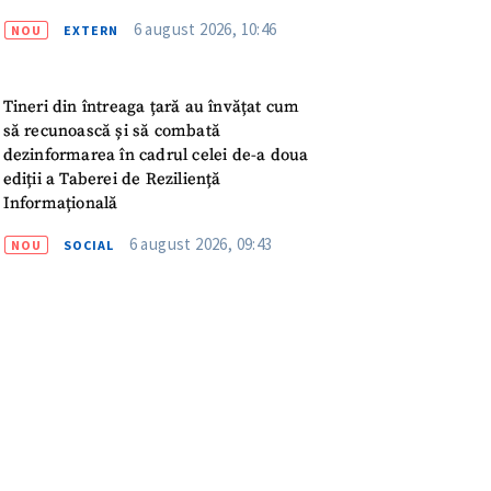
meu
6 august 2026, 10:46
NOU
EXTERN
rsonal
Tineri din întreaga țară au învățat cum
ord cu
politica de
să recunoască și să combată
dezinformarea în cadrul celei de-a doua
ediții a Taberei de Reziliență
IREA
Informațională
6 august 2026, 09:43
NOU
SOCIAL