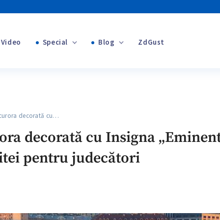
Video
Special
Blog
ZdGust
+1
Banii tăi
curora decorată cu…
ora decorată cu Insigna „Eminent 
itei pentru judecători
+1