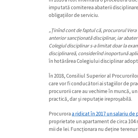
imputată comiterea abaterii disciplinar
obligațiilor de serviciu.
„Ținînd cont de faptul că, procurorul Vera 
anterior sancționată disciplinar, iar abate
Colegiul disciplinar s-a limitat doar la ex
disciplinareă, considerînd inoportună aplic
în hotărârea Colegiului disciplinar adopt
În 2018, Consiliul Superior al Procurorilo
care vor fi conducători ai stagiilor de pra
procurorii care au vechime în muncă, un n
ȘTIREA MEA
practică, dar și reputație ireproșabilă.
Titlu știre
Procurora
a ridicat în 2017 un salariu de 
proprietate un apartament de circa 104 m2
Fotografie
mii de lei. Funcționara nu deține terenuri