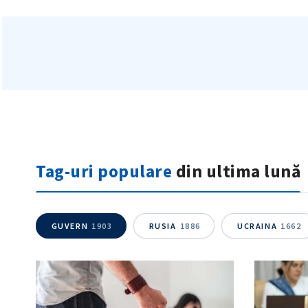
Tag-uri populare
din ultima lună
GUVERN
1903
RUSIA
1886
UCRAINA
1662