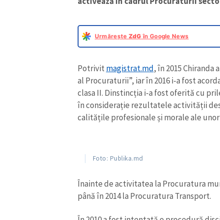
activează în cadrul Procuraturii secto
Urmărește
ZdG
în Google News
Potrivit
magistrat.md
, în 2015 Chiranda 
al Procuraturii”, iar în 2016 i-a fost aco
clasa II. Dinstincția i-a fost oferită cu pr
în considerație rezultatele activității d
calitățile profesionale și morale ale unor
Foto: Publika.md
Înainte de activitatea la Procuratura mun
până în 2014 la Procuratura Transport.
În 2010 a fost intentată o procedură disci