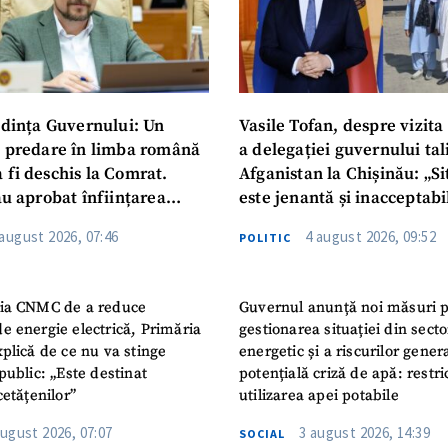
dința Guvernului: Un
Vasile Tofan, despre vizita 
u predare în limba română
a delegației guvernului ta
 fi deschis la Comrat.
Afganistan la Chișinău: „Si
au aprobat înființarea
este jenantă și inacceptabi
i Publice Colegiul Moldo-
 august 2026, 07:46
4 august 2026, 09:52
POLITIC
ep Tayyip Erdogan”
ia CNMC de a reduce
Guvernul anunță noi măsuri 
e energie electrică, Primăria
gestionarea situației din secto
plică de ce nu va stinge
energetic și a riscurilor gener
public: „Este destinat
potențială criză de apă: restric
cetățenilor”
utilizarea apei potabile
august 2026, 07:07
3 august 2026, 14:39
SOCIAL