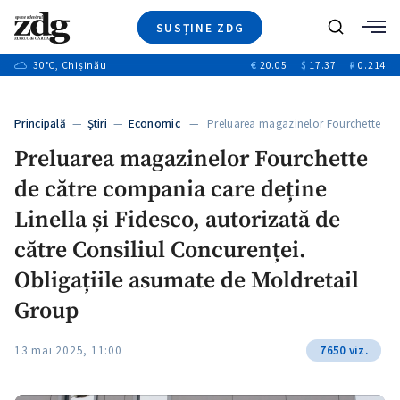
SUSȚINE ZDG
+3
Caută
+1
30
°C
, Chișinău
€
20.05
$
17.37
₽
0.214
Ştiri
+9
+4
Investigatii
Banii tăi
+1
+5
Principală
—
Ştiri
—
Economic
— Preluarea magazinelor Fourchette
Video
de către…
+1
Preluarea magazinelor Fourchette
Special
de către compania care deține
Blog
+1
ZdGust
Linella și Fidesco, autorizată de
către Consiliul Concurenței.
Obligațiile asumate de Moldretail
+1
Group
13 mai 2025, 11:00
7650 viz.