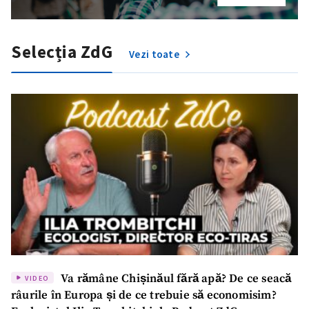
Fotografie
+ Încarcă imagine
Selecția ZdG
Vezi toate
Link media
+ Link media
Mesajul știrei
+ Mesajul știrei
CONTACT SURSĂ
Sursă anonimă
Nume
+ Numele meu
Va rămâne Chișinăul fără apă? De ce seacă
VIDEO
Email
+ Emailul meu
râurile în Europa și de ce trebuie să economisim?