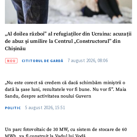
„Al doilea război” al refugiaților din Ucraina: acuzații
de abuz și umilire la Centrul „Constructorul” din
Chișinău
7 august 2026, 08:06
NOU
CITITORUL DE GARDĂ
„Nu este corect să credem că dacă schimbăm miniștrii o
dată la șase luni, rezultatele vor fi bune. Nu vor fi”. Maia
Sandu, despre activitatea noului Guvern
5 august 2026, 15:51
POLITIC
Un parc fotovoltaic de 30 MW, cu sistem de stocare de 60
MWh, va fi construit la Vadul lui Vodă