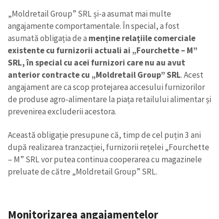
„Moldretail Group” SRL și-a asumat mai multe
angajamente comportamentale. În special, a fost
asumată obligația de a
menține relațiile comerciale
existente cu furnizorii actuali ai „Fourchette – M”
SRL, în special cu acei furnizori care nu au avut
anterior contracte cu „Moldretail Group” SRL
. Acest
angajament are ca scop protejarea accesului furnizorilor
de produse agro-alimentare la piața retailului alimentar și
prevenirea excluderii acestora.
Această obligație presupune că, timp de cel puțin 3 ani
după realizarea tranzacției, furnizorii rețelei „Fourchette
– M” SRL vor putea continua cooperarea cu magazinele
preluate de către „Moldretail Group” SRL.
Monitorizarea angajamentelor