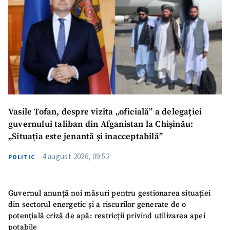
Vasile Tofan, despre vizita „oficială” a delegației
guvernului taliban din Afganistan la Chișinău:
„Situația este jenantă și inacceptabilă”
4 august 2026, 09:52
POLITIC
Guvernul anunță noi măsuri pentru gestionarea situației
din sectorul energetic și a riscurilor generate de o
potențială criză de apă: restricții privind utilizarea apei
potabile