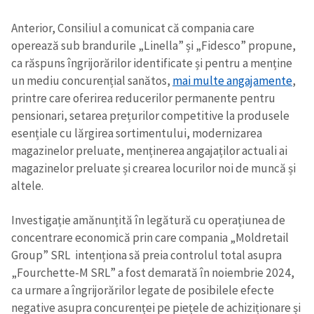
Anterior, Consiliul a comunicat că compania care
operează sub brandurile „Linella” și „Fidesco” propune,
ca răspuns îngrijorărilor identificate și pentru a menține
un mediu concurențial sanătos,
mai multe angajamente
,
printre care oferirea reducerilor permanente pentru
pensionari, setarea prețurilor competitive la produsele
esențiale cu lărgirea sortimentului, modernizarea
magazinelor preluate, menținerea angajaților actuali ai
magazinelor preluate și crearea locurilor noi de muncă și
altele.
Investigație amănunțită în legătură cu operațiunea de
concentrare economică prin care compania „Moldretail
Group” SRL intenționa să preia controlul total asupra
„Fourchette-M SRL” a fost demarată în noiembrie 2024,
ca urmare a îngrijorărilor legate de posibilele efecte
negative asupra concurenței pe piețele de achiziționare și