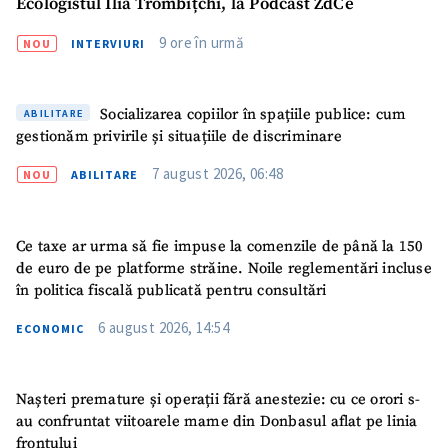
Ecologistul Ilia Trombițchi, la Podcast ZdCe
Telefon
+ Telefon personal
9 ore în urmă
NOU
INTERVIURI
Am citit și sunt de
acord cu
politica de
confidențialitate
.
Socializarea copiilor în spațiile publice: cum
ABILITARE
gestionăm privirile și situațiile de discriminare
TRIMITE ȘTIREA
7 august 2026, 06:48
NOU
ABILITARE
Ce taxe ar urma să fie impuse la comenzile de până la 150
de euro de pe platforme străine. Noile reglementări incluse
în politica fiscală publicată pentru consultări
6 august 2026, 14:54
ECONOMIC
Nașteri premature și operații fără anestezie: cu ce orori s-
au confruntat viitoarele mame din Donbasul aflat pe linia
frontului