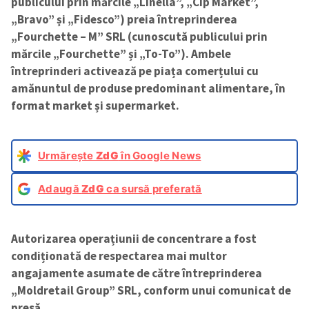
publicului prin mărcile „Linella”, „Cip Market”,
„Bravo” și „Fidesco”) preia întreprinderea
„Fourchette – M” SRL (cunoscută publicului prin
mărcile „Fourchette” și „To-To”). Ambele
întreprinderi activează pe piața comerțului cu
amănuntul de produse predominant alimentare, în
format market și supermarket.
Urmărește
ZdG
în Google News
Adaugă
ZdG
ca sursă preferată
Autorizarea operațiunii de concentrare a fost
condiționată de respectarea mai multor
angajamente asumate de către întreprinderea
„Moldretail Group” SRL, conform unui comunicat de
presă.