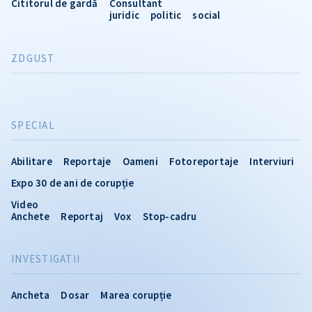
Cititorul de gardă
Consultant
juridic
politic
social
ZDGUST
SPECIAL
Abilitare
Reportaje
Oameni
Fotoreportaje
Interviuri
Expo 30 de ani de corupție
Video
Anchete
Reportaj
Vox
Stop-cadru
INVESTIGATII
Ancheta
Dosar
Marea corupție