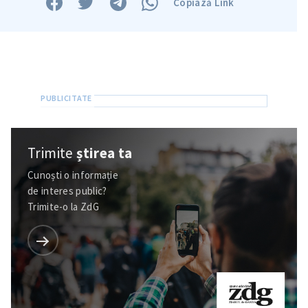
Copiază Link
Trimite
știrea ta
Cunoști o informație
de interes public?
Trimite-o la ZdG
ȘTIREA MEA
Titlu știre
+ Adaugă titlu