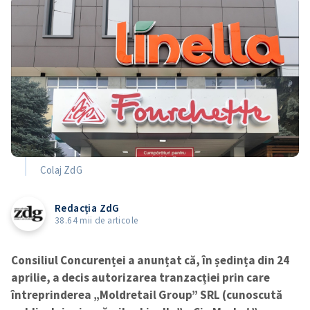
Colaj ZdG
Redacția ZdG
38.64 mii de articole
Consiliul Concurenței a anunțat că, în ședința din 24
aprilie, a decis autorizarea tranzacției prin care
întreprinderea „Moldretail Group” SRL (cunoscută