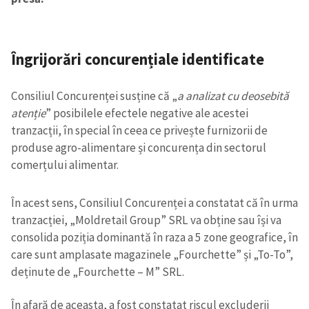
Îngrijorări concurențiale identificate
Consiliul Concurenței susține că „
a analizat cu deosebită
atenție
” posibilele efectele negative ale acestei
tranzacții, în special în ceea ce privește furnizorii de
produse agro-alimentare și concurența din sectorul
comerțului alimentar.
În acest sens, Consiliul Concurenței a constatat că în urma
tranzacției, „Moldretail Group” SRL va obține sau își va
consolida poziția dominantă în raza a 5 zone geografice, în
care sunt amplasate magazinele „Fourchette” și „To-To”,
deținute de „Fourchette – M” SRL.
În afară de aceasta, a fost constatat riscul excluderii