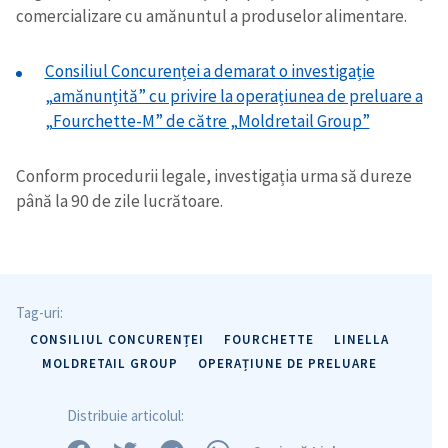
comercializare cu amănuntul a produselor alimentare.
Consiliul Concurenței a demarat o investigație
„amănunțită” cu privire la operațiunea de preluare a
„Fourchette-M” de către „Moldretail Group”
Conform procedurii legale, investigația urma să dureze
până la 90 de zile lucrătoare.
Tag-uri:
CONSILIUL CONCURENȚEI
FOURCHETTE
LINELLA
MOLDRETAIL GROUP
OPERAȚIUNE DE PRELUARE
Distribuie articolul: