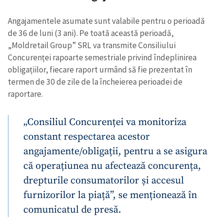
Angajamentele asumate sunt valabile pentru o perioadă
Trimite o informație
Despre ZdG
de 36 de luni (3 ani). Pe toată această perioadă,
in English
на русском
„Moldretail Group” SRL va transmite Consiliului
Concurenței rapoarte semestriale privind îndeplinirea
obligațiilor, fiecare raport urmând să fie prezentat în
termen de 30 de zile de la încheierea perioadei de
raportare.
„Consiliul Concurenței va monitoriza
constant respectarea acestor
angajamente/obligații, pentru a se asigura
că operațiunea nu afectează concurența,
drepturile consumatorilor și accesul
furnizorilor la piață”, se menționează în
comunicatul de presă.