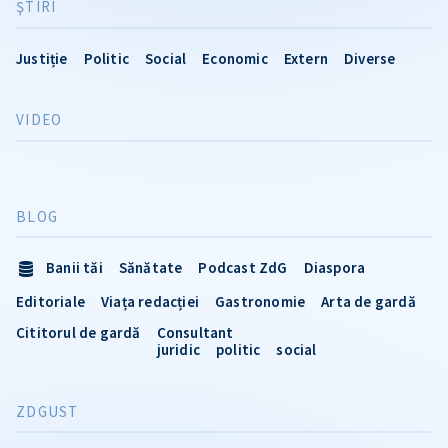
ŞTIRI
Justiție
Politic
Social
Economic
Extern
Diverse
VIDEO
BLOG
Banii tăi
Sănătate
Podcast ZdG
Diaspora
Editoriale
Viața redacției
Gastronomie
Arta de gardă
Cititorul de gardă
Consultant
juridic
politic
social
ZDGUST