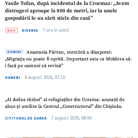
Vasile Tofan, după incidentul de la Crocmaz: „Avem
Sursă anonimă
distrugeri aproape la 800 de metri, iar la unele
gospodării le-au sărit sticle din casă”
Nume
+ Numele meu
7 ore în urmă
NOU
DIVERSE
Email
+ Emailul meu
Anastasia Pârvan, membră a diasporei:
OAMENI
Telefon
+ Telefon personal
„Migrația nu poate fi oprită. Important este ca Moldova să-
i facă pe oameni să revină”
Am citit și sunt de
acord cu
politica de
8 august 2026, 07:16
OAMENI
confidențialitate
.
TRIMITE ȘTIREA
„Al doilea război” al refugiaților din Ucraina: acuzații de
abuz și umilire la Centrul „Constructorul” din Chișinău
7 august 2026, 08:06
CITITORUL DE GARDĂ