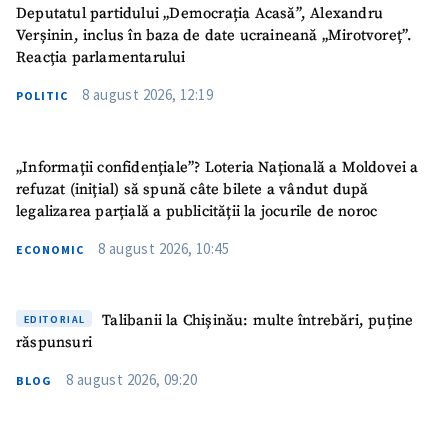
Deputatul partidului „Democrația Acasă”, Alexandru
Verșinin, inclus în baza de date ucraineană „Mirotvoreț”.
Reacția parlamentarului
8 august 2026, 12:19
POLITIC
„Informații confidențiale”? Loteria Națională a Moldovei a
refuzat (inițial) să spună câte bilete a vândut după
legalizarea parțială a publicității la jocurile de noroc
8 august 2026, 10:45
ECONOMIC
Talibanii la Chișinău: multe întrebări, puține
EDITORIAL
răspunsuri
8 august 2026, 09:20
BLOG