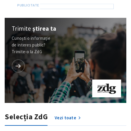
Trimite
știrea ta
Cunoști o informație
de interes public?
Trimite-o la ZdG
Trimite o informație
Despre ZdG
in English
на русском
Selecția ZdG
Vezi toate