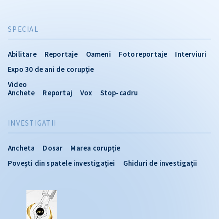
SPECIAL
Abilitare
Reportaje
Oameni
Fotoreportaje
Interviuri
Expo 30 de ani de corupție
Video
Anchete
Reportaj
Vox
Stop-cadru
INVESTIGATII
Ancheta
Dosar
Marea corupție
Povești din spatele investigației
Ghiduri de investigații