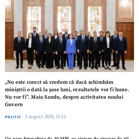
„Nu este corect să credem că dacă schimbăm
SUSȚINE
miniștrii o dată la șase luni, rezultatele vor fi bune.
Nu vor fi”. Maia Sandu, despre activitatea noului
Guvern
5 august 2026, 15:51
POLITIC
Un parc fotovoltaic de 30 MW, cu sistem de stocare de 60