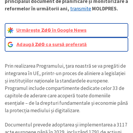
principalul document de planificare și monitorizare a
reformelor în următorii ani,
transmite
MOLDPRES.
Urmărește
ZdG
în Google News
Adaugă
ZdG
ca sursă preferată
Prin realizarea Programului, țara noastră se va pregăti de
integrarea în UE, printr-un proces de aliniere a legislației
și instituțiilor naționale la standardele europene.
Programul include compartimente dedicate celor 33 de
capitole de aderare care acoperă toate domeniile
esențiale – de la drepturi fundamentale și economie până
la protecția mediului și digitalizare.
Documentul prevede adoptarea și implementarea a 3117
acte europene până în 2029, incluzând 1791 de acțiuni