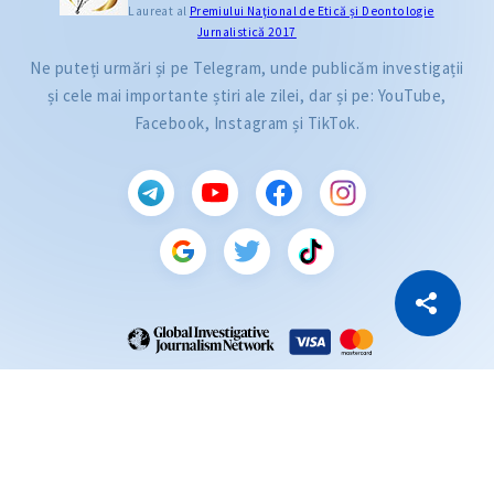
Laureat al
Premiului Naţional de Etică și Deontologie
Jurnalistică 2017
Ne puteți urmări și pe Telegram, unde publicăm investigații
și cele mai importante știri ale zilei, dar și pe: YouTube,
Facebook, Instagram și TikTok.
CITEȘTE
Citește articolul
Copiază Link
ZdG este membru al rețelei globale a jurnaliștilor de investigație (GIJN).
2004—2026 © Ziarul de Gardă.
Toate drepturile rezervate.
Dezvoltat de
SENSMEDIA