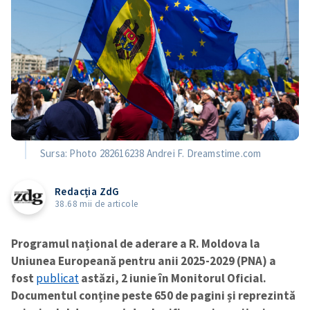
Sursa: Photo 282616238 Andrei F. Dreamstime.com
Redacția ZdG
38.68 mii de articole
Programul național de aderare a R. Moldova la
Uniunea Europeană pentru anii 2025-2029 (PNA) a
fost
publicat
astăzi, 2 iunie în Monitorul Oficial.
Documentul conține peste 650 de pagini și reprezintă