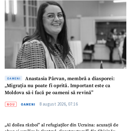
Mesajul știrei
+ Mesajul știrei
CONTACT SURSĂ
Sursă anonimă
Nume
+ Numele meu
Email
+ Emailul meu
Anastasia Pârvan, membră a diasporei:
OAMENI
„Migrația nu poate fi oprită. Important este ca
Telefon
+ Telefon personal
Moldova să-i facă pe oameni să revină”
Am citit și sunt de
8 august 2026, 07:16
NOU
OAMENI
acord cu
politica de
confidențialitate
.
TRIMITE ȘTIREA
„Al doilea război” al refugiaților din Ucraina: acuzații de