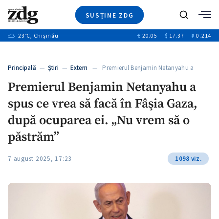
SUSȚINE ZDG
Caută
+2
23
°C
, Chișinău
€
20.05
$
17.37
₽
0.214
Ştiri
+6
+3
Investigatii
Banii tăi
+2
Principală
—
Ştiri
—
Extern
— Premierul Benjamin Netanyahu a
Video
+1
spus…
+1
Premierul Benjamin Netanyahu a
Special
spus ce vrea să facă în Fâşia Gaza,
Blog
+2
ZdGust
după ocuparea ei. „Nu vrem să o
+1
păstrăm”
7 august 2025, 17:23
1098 viz.