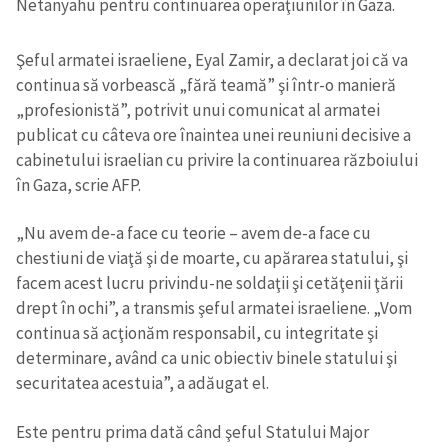
Netanyahu pentru continuarea operaţiunilor în Gaza.
Şeful armatei israeliene, Eyal Zamir, a declarat joi că va
continua să vorbească „fără teamă” şi într-o manieră
„profesionistă”, potrivit unui comunicat al armatei
publicat cu câteva ore înaintea unei reuniuni decisive a
cabinetului israelian cu privire la continuarea războiului
în Gaza, scrie AFP.
„Nu avem de-a face cu teorie – avem de-a face cu
chestiuni de viaţă şi de moarte, cu apărarea statului, şi
facem acest lucru privindu-ne soldaţii şi cetăţenii ţării
drept în ochi”, a transmis şeful armatei israeliene. „Vom
continua să acţionăm responsabil, cu integritate şi
determinare, având ca unic obiectiv binele statului şi
securitatea acestuia”, a adăugat el.
Este pentru prima dată când şeful Statului Major