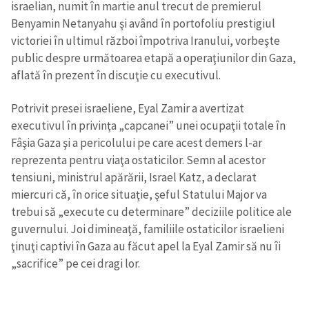
israelian, numit în martie anul trecut de premierul
Benyamin Netanyahu şi având în portofoliu prestigiul
victoriei în ultimul război împotriva Iranului, vorbeşte
public despre următoarea etapă a operaţiunilor din Gaza,
aflată în prezent în discuţie cu executivul.
Potrivit presei israeliene, Eyal Zamir a avertizat
executivul în privinţa „capcanei” unei ocupaţii totale în
Fâşia Gaza şi a pericolului pe care acest demers l-ar
reprezenta pentru viaţa ostaticilor. Semn al acestor
tensiuni, ministrul apărării, Israel Katz, a declarat
miercuri că, în orice situaţie, şeful Statului Major va
trebui să „execute cu determinare” deciziile politice ale
guvernului. Joi dimineaţă, familiile ostaticilor israelieni
ţinuţi captivi în Gaza au făcut apel la Eyal Zamir să nu îi
„sacrifice” pe cei dragi lor.