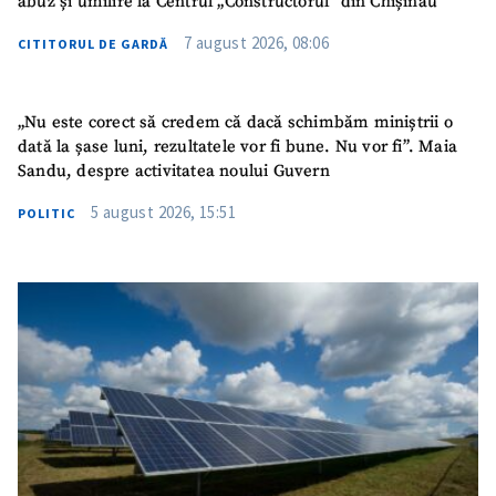
abuz și umilire la Centrul „Constructorul” din Chișinău
7 august 2026, 08:06
CITITORUL DE GARDĂ
„Nu este corect să credem că dacă schimbăm miniștrii o
dată la șase luni, rezultatele vor fi bune. Nu vor fi”. Maia
Sandu, despre activitatea noului Guvern
5 august 2026, 15:51
POLITIC
SUSȚINE