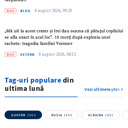
8 august 2026, 09:20
NOU
BLOG
„Mă uit la acest crater și îmi dau seama că pătuțul copilului
se afla exact în acel loc”. 10 morți după explozia unei
rachete: tragedia familiei Voronov
8 august 2026, 08:52
NOU
EXTERN
ȘTIREA MEA
Titlu știre
+ Adaugă titlu
Tag-uri populare
din
ultima lună
Vezi ultimele știri
Fotografie
+ Încarcă imagine
Link media
+ Link media
GUVERN
1904
RUSIA
1888
UCRAINA
1665