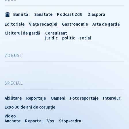
Banii tăi
Sănătate
Podcast ZdG
Diaspora
Editoriale
Viața redacției
Gastronomie
Arta de gardă
Cititorul de gardă
Consultant
juridic
politic
social
ZDGUST
SPECIAL
Abilitare
Reportaje
Oameni
Fotoreportaje
Interviuri
Expo 30 de ani de corupție
Video
Anchete
Reportaj
Vox
Stop-cadru