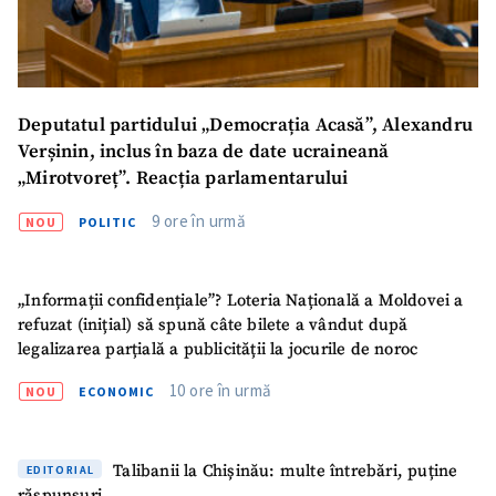
Deputatul partidului „Democrația Acasă”, Alexandru
Verșinin, inclus în baza de date ucraineană
„Mirotvoreț”. Reacția parlamentarului
9 ore în urmă
NOU
POLITIC
„Informații confidențiale”? Loteria Națională a Moldovei a
refuzat (inițial) să spună câte bilete a vândut după
legalizarea parțială a publicității la jocurile de noroc
10 ore în urmă
NOU
ECONOMIC
Talibanii la Chișinău: multe întrebări, puține
EDITORIAL
răspunsuri