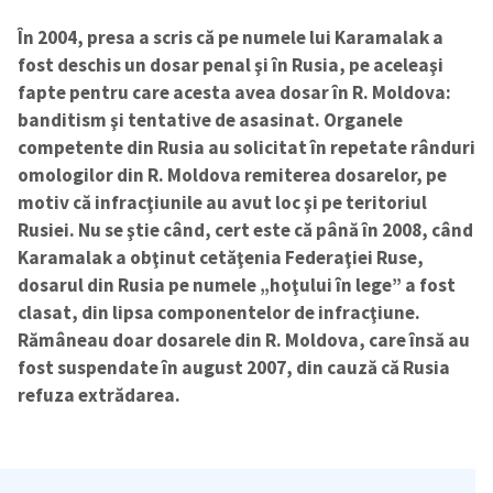
În 2004, presa a scris că pe numele lui Karamalak a
fost deschis un dosar penal şi în Rusia, pe aceleaşi
fapte pentru care acesta avea dosar în R. Moldova:
banditism şi tentative de asasinat. Organele
competente din Rusia au solicitat în repetate rânduri
omologilor din R. Moldova remiterea dosarelor, pe
motiv că infracţiunile au avut loc şi pe teritoriul
Rusiei. Nu se ştie când, cert este că până în 2008, când
Karamalak a obţinut cetăţenia Federaţiei Ruse,
dosarul din Rusia pe numele „hoţului în lege” a fost
clasat, din lipsa componentelor de infracţiune.
Rămâneau doar dosarele din R. Moldova, care însă au
fost suspendate în august 2007, din cauză că Rusia
refuza extrădarea.