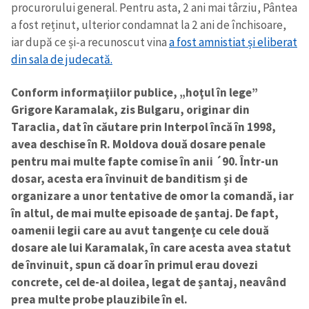
procurorului general. Pentru asta, 2 ani mai târziu, Pântea
a fost reținut, ulterior condamnat la 2 ani de închisoare,
iar după ce și-a recunoscut vina
a fost amnistiat și eliberat
din sala de judecată.
Conform informaţiilor publice, „hoţul în lege”
Grigore Karamalak, zis Bulgaru, originar din
Taraclia, dat în căutare prin Interpol încă în 1998,
avea deschise în R. Moldova două dosare penale
pentru mai multe fapte comise în anii ´90. Într-un
dosar, acesta era învinuit de banditism şi de
organizare a unor tentative de omor la comandă, iar
în altul, de mai multe episoade de şantaj. De fapt,
oamenii legii care au avut tangenţe cu cele două
dosare ale lui Karamalak, în care acesta avea statut
de învinuit, spun că doar în primul erau dovezi
concrete, cel de-al doilea, legat de şantaj, neavând
prea multe probe plauzibile în el.