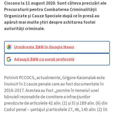
Ciocana la 11 august 2020. Sunt câteva precizări ale
Procuraturii pentru Combaterea Criminalităţii
Organizate şi Cauze Speciale după ce în presă au
apărut mai multe știri despre achitarea fostei
autorități criminale.
Urmărește
ZdG
în Google News
Adaugă
ZdG
ca sursă preferată
Potrivit PCCOCS, actualmente, Grigore Karamalak este
învinuit în 2 cauze penale care au fost documentate în
2016-2017. Acestea au fost „pornite în temeiul unei
bănuieli rezonabile de comitere a infracţiunilor
prevăzute de articolele 42 alin. (2) și 3) și 189 alin. (6) din
Codul penal – șantajul și articolele 27, 46, 145 alin. (2) lit.