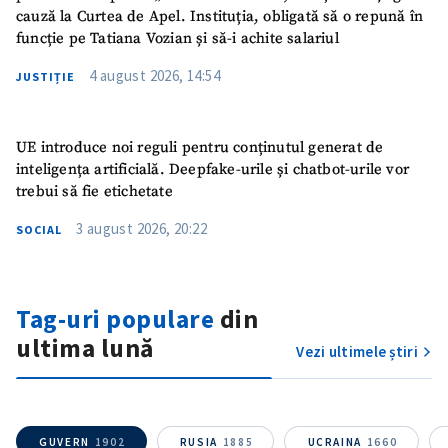
cauză la Curtea de Apel. Instituția, obligată să o repună în
funcție pe Tatiana Vozian și să-i achite salariul
ȘTIREA MEA
4 august 2026, 14:54
JUSTIȚIE
Titlu știre
+ Adaugă titlu
UE introduce noi reguli pentru conținutul generat de
inteligența artificială. Deepfake-urile și chatbot-urile vor
Fotografie
+ Încarcă imagine
trebui să fie etichetate
3 august 2026, 20:22
Link media
+ Link media
SOCIAL
Tag-uri populare
din
Mesajul știrei
+ Mesajul știrei
ultima lună
Vezi ultimele știri
CONTACT SURSĂ
Sursă anonimă
GUVERN
1902
RUSIA
1885
UCRAINA
1660