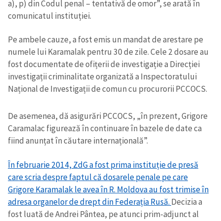
a), p) din Codul penal – tentativă de omor”, se arată în
comunicatul instituției.
Pe ambele cauze, a fost emis un mandat de arestare pe
numele lui Karamalak pentru 30 de zile. Cele 2 dosare au
fost documentate de ofițerii de investigație a Direcției
investigații criminalitate organizată a Inspectoratului
Național de Investigații de comun cu procurorii PCCOCS.
De asemenea, dă asigurări PCCOCS, „în prezent, Grigore
Caramalac figurează în continuare în bazele de date ca
fiind anunțat în căutare internațională”.
În februarie 2014, ZdG a fost prima instituție de presă
care scria despre faptul că dosarele penale pe care
Grigore Karamalak le avea în R. Moldova au fost trimise în
adresa organelor de drept din Federația Rusă.
Decizia a
fost luată de Andrei Pântea, pe atunci prim-adjunct al