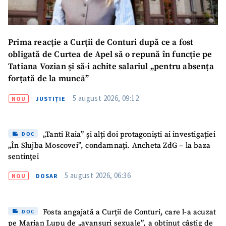
Prima reacție a Curții de Conturi după ce a fost
obligată de Curtea de Apel să o repună în funcție pe
Tatiana Vozian și să-i achite salariul „pentru absența
forțată de la muncă”
5 august 2026, 09:12
NOU
JUSTIȚIE
„Tanti Raia” și alți doi protagoniști ai investigației
DOC
„În Slujba Moscovei”, condamnați. Ancheta ZdG – la baza
sentinței
5 august 2026, 06:36
NOU
DOSAR
Fosta angajată a Curții de Conturi, care l-a acuzat
DOC
pe Marian Lupu de „avansuri sexuale”, a obținut câștig de