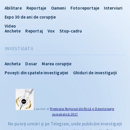
Abilitare
Reportaje
Oameni
Fotoreportaje
Interviuri
Expo 30 de ani de corupție
Video
Anchete
Reportaj
Vox
Stop-cadru
INVESTIGATII
Ancheta
Dosar
Marea corupție
Povești din spatele investigației
Ghiduri de investigații
Laureat al
Premiului Naţional de Etică și Deontologie
Jurnalistică 2017
Ne puteți urmări și pe Telegram, unde publicăm investigații