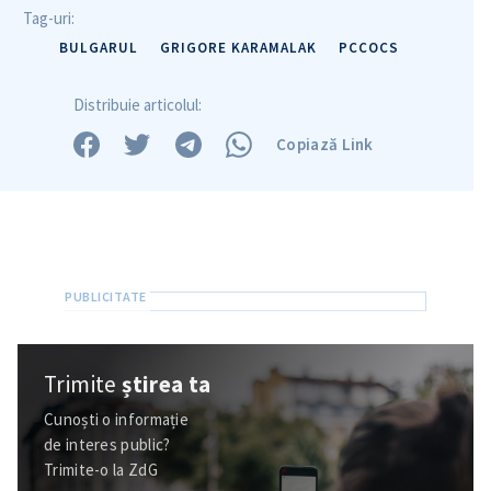
Tag-uri:
BULGARUL
GRIGORE KARAMALAK
PCCOCS
Trimite o informație
Despre ZdG
in English
на русском
Distribuie articolul:
Copiază Link
Trimite
știrea ta
Cunoști o informație
de interes public?
Trimite-o la ZdG