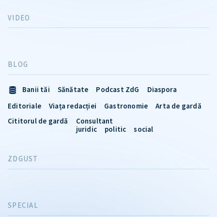
VIDEO
BLOG
Banii tăi
Sănătate
Podcast ZdG
Diaspora
Editoriale
Viața redacției
Gastronomie
Arta de gardă
Cititorul de gardă
Consultant
juridic
politic
social
ZDGUST
SPECIAL