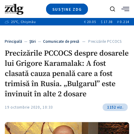
SUSȚINE ZDG
+8
Caută
+4
25
°C
, Chișinău
€
20.05
$
17.38
₽
0.214
Ştiri
+12
+1
+1
Investigatii
Banii tăi
+5
Principală
—
Ştiri
—
Comunicate de presă
— Precizările PCCOCS
Video
despre dosarele lui…
Precizările PCCOCS despre dosarele
Special
lui Grigore Karamalak: A fost
Blog
ZdGust
clasată cauza penală care a fost
trimisă în Rusia. „Bulgarul” este
învinuit în alte 2 dosare
19 octombrie 2020, 10:33
1152 viz.