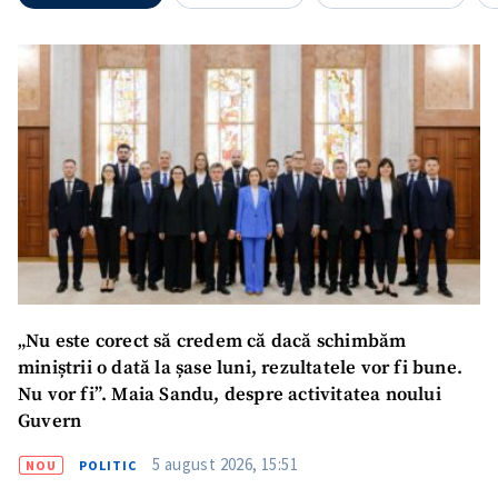
Nume
+ Numele meu
Email
+ Emailul meu
Telefon
+ Telefon personal
Am citit și sunt de
acord cu
politica de
confidențialitate
.
TRIMITE ȘTIREA
„Nu este corect să credem că dacă schimbăm
miniștrii o dată la șase luni, rezultatele vor fi bune.
Nu vor fi”. Maia Sandu, despre activitatea noului
Guvern
5 august 2026, 15:51
NOU
POLITIC