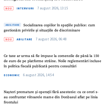
7 august 2026, 13:15
NOU
INTERVIURI
Socializarea copiilor în spațiile publice: cum
ABILITARE
gestionăm privirile și situațiile de discriminare
7 august 2026, 06:48
NOU
ABILITARE
Ce taxe ar urma să fie impuse la comenzile de până la 150
de euro de pe platforme străine. Noile reglementări incluse
în politica fiscală publicată pentru consultări
6 august 2026, 14:54
ECONOMIC
Nașteri premature și operații fără anestezie: cu ce orori s-
ȘTIREA MEA
au confruntat viitoarele mame din Donbasul aflat pe linia
frontului
Titlu știre
+ Adaugă titlu