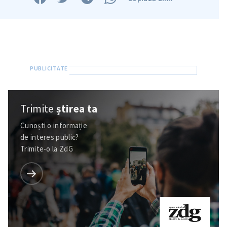
Trimite
știrea ta
Cunoști o informație
de interes public?
Trimite-o la ZdG