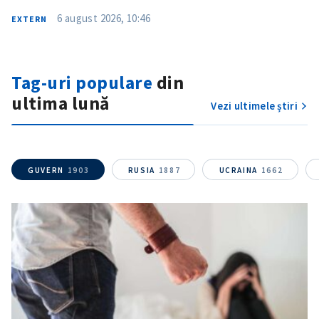
6 august 2026, 10:46
EXTERN
Fotografie
+ Încarcă imagine
Link media
+ Link media
Tag-uri populare
din
ultima lună
Vezi ultimele știri
Mesajul știrei
+ Mesajul știrei
GUVERN
1903
RUSIA
1887
UCRAINA
1662
CONTACT SURSĂ
Sursă anonimă
Nume
+ Numele meu
Email
+ Emailul meu