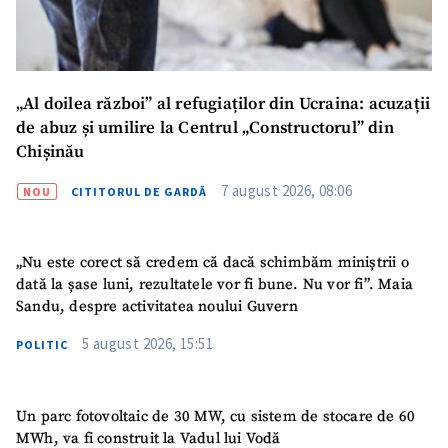
Telefon
+ Telefon personal
Am citit și sunt de
acord cu
politica de
confidențialitate
.
„Al doilea război” al refugiaților din Ucraina: acuzații
de abuz și umilire la Centrul „Constructorul” din
TRIMITE ȘTIREA
Chișinău
7 august 2026, 08:06
NOU
CITITORUL DE GARDĂ
„Nu este corect să credem că dacă schimbăm miniștrii o
dată la șase luni, rezultatele vor fi bune. Nu vor fi”. Maia
Sandu, despre activitatea noului Guvern
5 august 2026, 15:51
POLITIC
Un parc fotovoltaic de 30 MW, cu sistem de stocare de 60
MWh, va fi construit la Vadul lui Vodă