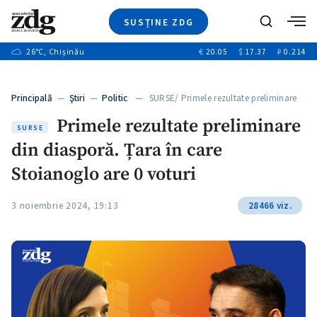
SUSȚINE ZDG
+3
Caută
+1
26
°C
, Chișinău
€
20.05
$
17.37
₽
0.214
Ştiri
+9
+4
Investigatii
Banii tăi
+1
+5
Principală
—
Ştiri
—
Politic
— SURSE/ Primele rezultate preliminare
Video
din…
+1
Primele rezultate preliminare
Special
SURSE
din diasporă. Țara în care
Blog
+1
ZdGust
Stoianoglo are 0 voturi
3 noiembrie 2024, 19:13
28466 viz.
+1