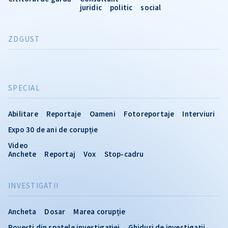
juridic
politic
social
ZDGUST
SPECIAL
Abilitare
Reportaje
Oameni
Fotoreportaje
Interviuri
Expo 30 de ani de corupție
Video
Anchete
Reportaj
Vox
Stop-cadru
INVESTIGATII
Ancheta
Dosar
Marea corupție
Povești din spatele investigației
Ghiduri de investigații