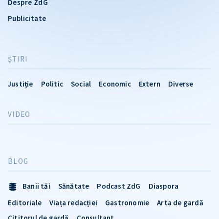
Despre ZdG
Publicitate
ŞTIRI
Justiție
Politic
Social
Economic
Extern
Diverse
VIDEO
BLOG
Banii tăi
Sănătate
Podcast ZdG
Diaspora
Editoriale
Viața redacției
Gastronomie
Arta de gardă
Cititorul de gardă
Consultant