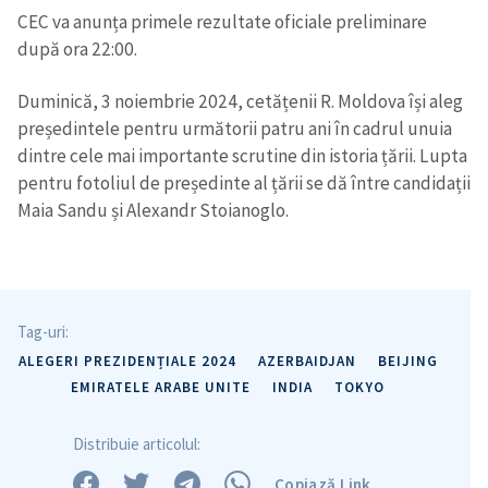
CEC va anunța primele rezultate oficiale preliminare
după ora 22:00.
Duminică, 3 noiembrie 2024, cetățenii R. Moldova își aleg
președintele pentru următorii patru ani în cadrul unuia
dintre cele mai importante scrutine din istoria țării. Lupta
pentru fotoliul de președinte al țării se dă între candidații
Maia Sandu și Alexandr Stoianoglo.
Tag-uri:
ALEGERI PREZIDENȚIALE 2024
AZERBAIDJAN
BEIJING
EMIRATELE ARABE UNITE
INDIA
TOKYO
Distribuie articolul:
Trimite o informație
Despre ZdG
in English
на русском
Copiază Link