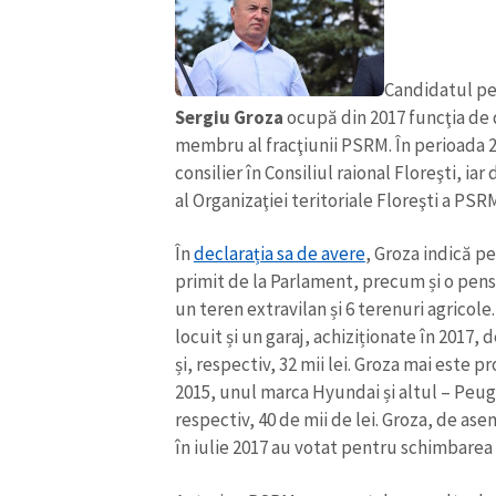
Candidatul pe 
Sergiu Groza
ocupă din 2017 funcţia de 
membru al fracţiunii PSRM. În perioada 2
consilier în Consiliul raional Floreşti, ia
al Organizaţiei teritoriale Floreşti a PS
În
declarația sa de avere
, Groza indică pe
primit de la Parlament, precum și o pensi
un teren extravilan și 6 terenuri agricole
locuit și un garaj, achiziționate în 2017, d
și, respectiv, 32 mii lei. Groza mai este
2015, unul marca Hyundai și altul – Peugeo
respectiv, 40 de mii de lei. Groza, de as
în iulie 2017 au votat pentru schimbarea