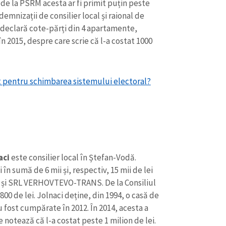
r de la PSRM acesta ar fi primit puțin peste
demnizații de consilier local și raional de
ai declară cote-părți din 4 apartamente,
2015, despre care scrie că l-a costat 1000
at pentru schimbarea sistemului electoral?
aci
este consilier local în Ștefan-Vodă.
CONTACT SURSĂ
i în sumă de 6 mii și, respectiv, 15 mii de lei
Sursă anonimă
+ Adaugă titlu
lii și SRL VERHOVTEVO-TRANS. De la Consiliul
1800 de lei. Jolnaci deține, din 1994, o casă de
Nume
+ Numele 
au fost cumpărate în 2012. În 2014, acesta a
+ Încarcă imagine
otează că l-a costat peste 1 milion de lei.