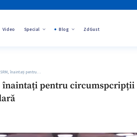
Video
Special
Blog
ZdGust
Banii tăi
RM, înaintați pentru…
+1
înaintați pentru circumspcripții 
lară