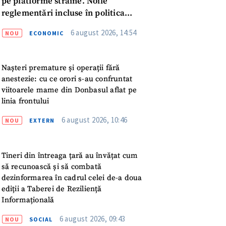
pe platforme străine. Noile
reglementări incluse în politica
fiscală publicată pentru consultări
6 august 2026, 14:54
NOU
ECONOMIC
Nașteri premature și operații fără
anestezie: cu ce orori s-au confruntat
viitoarele mame din Donbasul aflat pe
linia frontului
6 august 2026, 10:46
NOU
EXTERN
Tineri din întreaga țară au învățat cum
să recunoască și să combată
dezinformarea în cadrul celei de-a doua
ediții a Taberei de Reziliență
Informațională
meu
6 august 2026, 09:43
NOU
SOCIAL