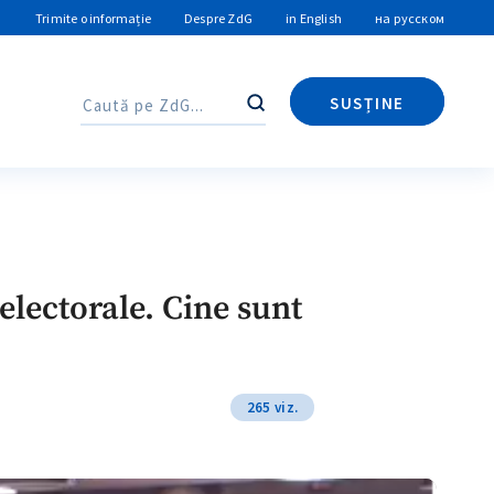
Trimite o informație
Despre ZdG
in English
на русском
SUSȚINE
Caută
Caută
electorale. Cine sunt
265 viz.