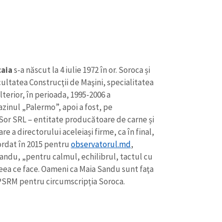
Email
+ Emailul 
+ Link media
Telefon
+ Telefon pe
Am citit și sunt de ac
+ Mesajul știrei
confidențialitate
.
caia
s-a născut la 4 iulie 1972 în or. Soroca și
acultatea Construcţii de Maşini, specialitatea
TRIMITE ȘT
terior, în perioada, 1995-2006 a
azinul „Palermo”, apoi a fost, pe
Sor SRL – entitate producătoare de carne și
re a directorului aceleiași firme, ca în final,
cordat în 2015 pentru
observatorul.md
,
andu, „pentru calmul, echilibrul, tactul cu
eea ce face. Oameni ca Maia Sandu sunt faţa
 PSRM pentru circumscripția Soroca.