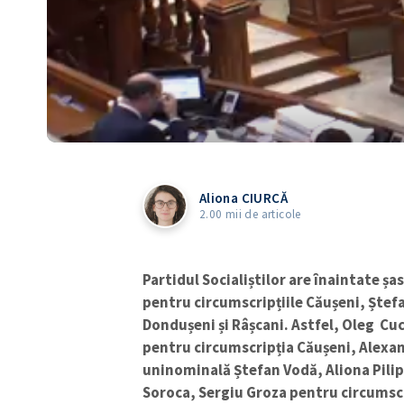
Aliona CIURCĂ
2.00 mii de articole
Partidul Socialiștilor are înaintate ș
pentru circumscripțiile Căușeni, Ștefa
Dondușeni și Râșcani. Astfel, Oleg Cuc
pentru circumscripția Căușeni, Alexan
uninominală Ștefan Vodă, Aliona Pilip
Soroca, Sergiu Groza pentru circumscr