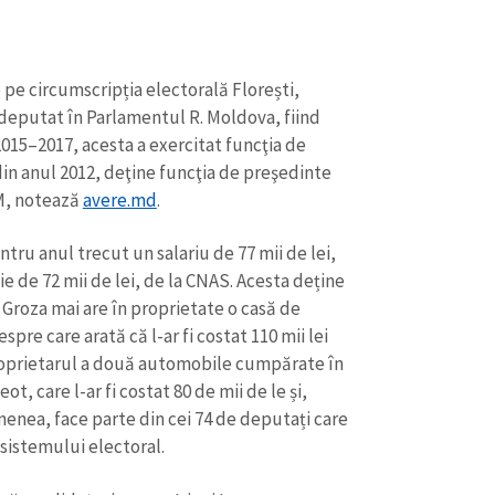
pe circumscripția electorală Florești,
deputat în Parlamentul R. Moldova, fiind
015–2017, acesta a exercitat funcţia de
r din anul 2012, deţine funcţia de preşedinte
RM, notează
avere.md
.
ntru anul trecut un salariu de 77 mii de lei,
e de 72 mii de lei, de la CNAS. Acesta deține
. Groza mai are în proprietate o casă de
espre care arată că l-ar fi costat 110 mii lei
 proprietarul a două automobile cumpărate în
t, care l-ar fi costat 80 de mii de le și,
emenea, face parte din cei 74 de deputați care
 sistemului electoral.