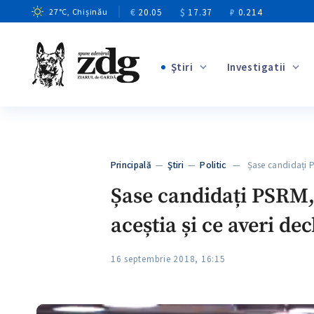
€
20.05
$
17.37
₽
0.214
27
°C
, Chișinău
Ştiri
Investigatii
+4
+1
+12
+11
Principală
—
Ştiri
—
Politic
— Șase candidați PS
+4
Șase candidați PSRM, 
aceștia și ce averi dec
16 septembrie 2018, 16:15