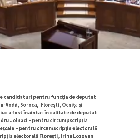
ase candidaturi pentru funcția de deputat
n-Vodă, Soroca, Florești, Ocnița și
iuc a fost înaintat în calitate de deputat
dru Jolnaci – pentru circumpscripția
ețcaia – pentru circumscripția electorală
ipția electorală Florești, Irina Lozovan