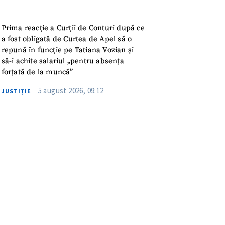
meu
Prima reacție a Curții de Conturi după ce
rsonal
a fost obligată de Curtea de Apel să o
repună în funcție pe Tatiana Vozian și
ord cu
politica de
să-i achite salariul „pentru absența
forțată de la muncă”
IREA
5 august 2026, 09:12
JUSTIȚIE