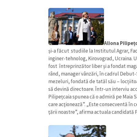
Link media
Mesajul știrei
Aliona Pilipeț
și-a făcut studiile la Institutul Agrar, F
inginer-tehnolog, Kirovograd, Ucraina. Ul
fost întreprinzător liber și a fondat mag
rând, manager vânzări, în cadrul Debut-
mezeluri, fondată de tatăl său – locțiitoa
să devină directoare. Într-un interviu a
Pilipețcaia spunea că o admiră pe Maia S
care acţionează”. „Este consecventă în c
ţării noastre”, afirma actuala candidată