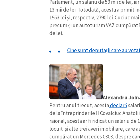
Parlament, un salariu de 59 mii de lei, ia
13 mii de lei. Totodată, acesta a primit in
1953 lei și, respectiv, 2790 lei. Cuciuc m
precum și un autoturism VAZ cumpărat în 
de lei.
Cine sunt deputații care au vot
Alexandru Joln
ȘTIREA MEA
Pentru anul trecut, acesta
declară
salari
Titlu știre
de la întreprinderile II Covalciuc Anato
raional, acesta ar fi ridicat un salariu de 
locuit și alte trei averi imobiliare, care 
Fotografie
cumpărat un Mercedes 0303, despre care n