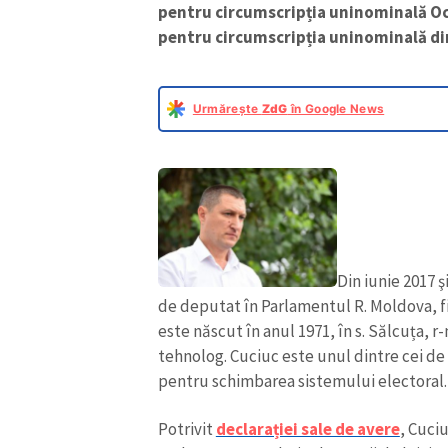
pentru circumscripția uninominală Ocn
pentru circumscripția uninominală din
Urmărește
ZdG
în Google News
Din iunie 2017 
de deputat în Parlamentul R. Moldova, f
este născut în anul 1971, în s. Sălcuța, r
tehnolog. Cuciuc este unul dintre cei de 
pentru schimbarea sistemului electoral.
Potrivit
declarației sale de avere
, Cuciu