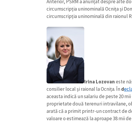
Anterior, PSRM a anunțat despre alte dou
circumscripția uninominală Ocnița și Don
circumscripția uninominală din raionul R
Irina Lozovan
este năs
consilier local și raional la Ocnița. În
d
ecl
aceasta indică un salariu de peste 20 mii
proprietate două terenuri intravilane, ob
arată că a primit printr-un contract de do
valoare o estimează la aproape 38 mii de 