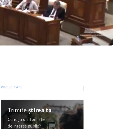
Trimite
știrea ta
Cunoști o informație
de interes public?