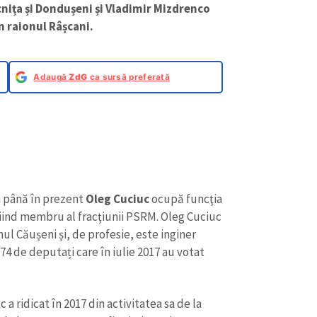
ița și Dondușeni și Vladimir Mizdrenco
 raionul Râșcani.
Adaugă
ZdG
ca sursă preferată
şi până în prezent
Oleg Cuciuc
ocupă funcţia
iind membru al fracţiunii PSRM. Oleg Cuciuc
-nul Căușeni și, de profesie, este inginer
74 de deputați care în iulie 2017 au votat
c a ridicat în 2017 din activitatea sa de la