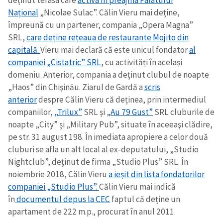
deținut terasa care
activa în preajma Palatului
Național
„Nicolae Sulac”. Călin Vieru mai deține,
împreună cu un partener, compania „Opera Magna”
SRL,
care deține rețeaua de restaurante Mojito din
capitală.
Vieru mai declară că este unicul fondator
al
companiei „Cistatric” SRL
, cu activități în același
domeniu. Anterior, compania a deținut clubul de noapte
„Haos” din Chișinău. Ziarul de Gardă a
scris
anterior
despre Călin Vieru că deținea, prin intermediul
companiilor,
„Trilux”
SRL și „
Au 79 Gust”
SRL cluburile de
noapte „City” şi „Military Pub”, situate în aceeaşi clădire,
pe str. 31 august 198. În imediata apropiere a celor două
cluburi se afla un alt local al ex-deputatului, „Studio
Nightclub”, deţinut de firma „Studio Plus” SRL. În
noiembrie 2018, Călin Vieru
a ieșit din lista fondatorilor
companiei „Studio Plus”.
Călin Vieru mai indică
în
documentul depus la CEC
faptul că deține un
apartament de 222 m.p., procurat în anul 2011.