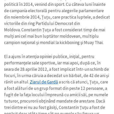
politică în 2014, venind din sport. Cu câteva luni înainte
de campania electorală pentru alegerile parlamentare
din noiembrie 2014, Țuțu, care practica luptele, a dedicat
victoriile din ring Partidului Democrat din
Moldova. Constantin Ţuţu a fost considerat timp de mai
mulți ani cel mai bun luptător moldovean, multiplu
campion naţional şi mondial la kickboxing şi Muay Thai.
El a ajuns în atenţia opiniei publice, iniţial, pentru
performanţele sale sportive, iar mai apoi, după ce, în
seara de 28 aprilie 2012, a fost implicat într-un schimb de
focuri, în urma căruia a decedat un bărbat, de 42 de ani şi
rănit un altul.
Ziarul de Gardă
a scris că atunci, Ţuţu, care
a fost alături de un grup format din peste 12 persoane, a
fugit de la faţa locului împreună cu amicii săi, pe numele
tuturor, procurorii obţinând mandate de arestare. Dacă
trei dintre ei nu au fost găsiţi, Constantin Ţuţu a fost de
negăsit doar atâta timp cât pe numele său figura un