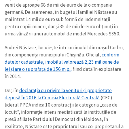
venit de aproape 68 de mii de euro de la o companie
germană. De asemenea, în bugetul familiei Năstase au
mai intrat 14 mii de euro sub formă de indemnizaţii
pentru copiii minori, dar și 35 de mii de euro obținuți în
urma vânzării unui automobil de model Mercedes S350.
Andrei Năstase, locuieşte într-un imobil din orașul Codru,
din componența municipiului Chişinău. Oficial,
conform
datelor cadastrale, imobilul valorează 2,23 milioane de
lei şi are o suprafaţă de 156 m.p.,
fiind dată în exploatare
în 2014.
Deşi în
declaraţia cu privire la venituri şi proprietate
depusă în 2016 la Comisia Electorală Centrală
(CEC)
liderul PPDA indica 10 construcţii la categoria „case de
locuit”, informaţie intens mediatizată la instituţiile de
presă afiliate Partidului Democrat din Moldova, în
realitate, Năstase este proprietarul sau co-proprietarul a