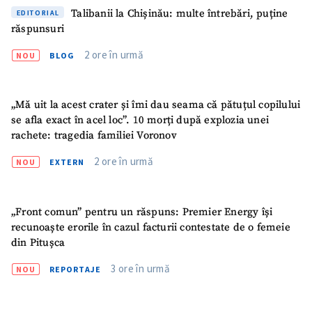
Talibanii la Chișinău: multe întrebări, puține
EDITORIAL
răspunsuri
2 ore în urmă
NOU
BLOG
„Mă uit la acest crater și îmi dau seama că pătuțul copilului
se afla exact în acel loc”. 10 morți după explozia unei
rachete: tragedia familiei Voronov
2 ore în urmă
NOU
EXTERN
„Front comun” pentru un răspuns: Premier Energy își
recunoaște erorile în cazul facturii contestate de o femeie
din Pitușca
3 ore în urmă
NOU
REPORTAJE