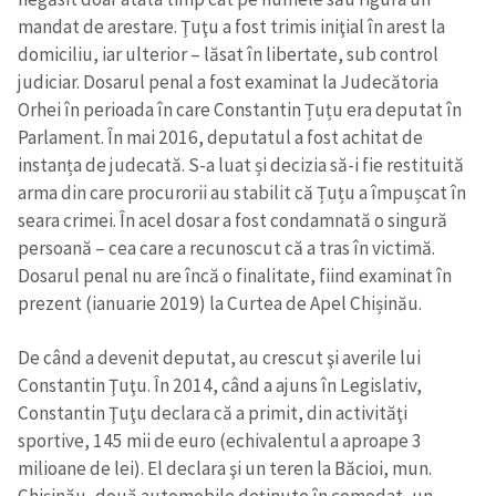
mandat de arestare. Ţuţu a fost trimis iniţial în arest la
domiciliu, iar ulterior – lăsat în libertate, sub control
judiciar. Dosarul penal a fost examinat la Judecătoria
Orhei în perioada în care Constantin Țuțu era deputat în
Parlament. În mai 2016, deputatul a fost achitat de
instanța de judecată. S-a luat și decizia să-i fie restituită
arma din care procurorii au stabilit că Țuțu a împușcat în
seara crimei. În acel dosar a fost condamnată o singură
persoană – cea care a recunoscut că a tras în victimă.
Dosarul penal nu are încă o finalitate, fiind examinat în
prezent (ianuarie 2019) la Curtea de Apel Chișinău.
De când a devenit deputat, au crescut şi averile lui
Constantin Ţuţu. În 2014, când a ajuns în Legislativ,
Constantin Ţuţu declara că a primit, din activităţi
sportive, 145 mii de euro (echivalentul a aproape 3
milioane de lei). El declara şi un teren la Băcioi, mun.
Chişinău, două automobile deţinute în comodat, un