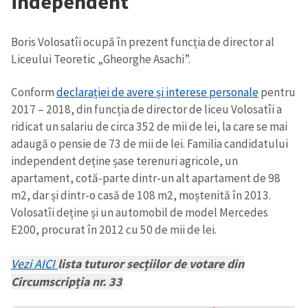
independent
Boris Volosatîi ocupă în prezent funcția de director al
Liceului Teoretic „Gheorghe Asachi”.
Conform
declarației de avere și interese personale
pentru
2017 – 2018, din funcția de director de liceu Volosatîi a
ridicat un salariu de circa 352 de mii de lei, la care se mai
adaugă o pensie de 73 de mii de lei. Familia candidatului
independent deține șase terenuri agricole, un
apartament, cotă-parte dintr-un alt apartament de 98
m2, dar și dintr-o casă de 108 m2, moștenită în 2013.
Volosatîi deține și un automobil de model Mercedes
E200, procurat în 2012 cu 50 de mii de lei.
Vezi AICI
lista tuturor secțiilor de votare din
Circumscripția nr. 33