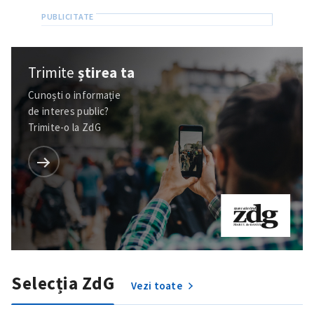
Trimite
știrea ta
Cunoști o informație
de interes public?
Trimite-o la ZdG
Selecția ZdG
Vezi toate