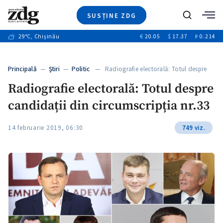
SUSȚINE ZDG
+1
Caută
+2
29
°C
, Chișinău
€
20.05
$
17.37
₽
0.214
Ştiri
+6
+3
Investigatii
Banii tăi
+7
Principală
—
Ştiri
—
Politic
— Radiografie electorală: Totul despre
Video
+1
candidații…
+1
+1
Radiografie electorală: Totul despre
Special
candidații din circumscripția nr.33
Blog
+2
+1
ZdGust
14 februarie 2019, 06:30
749 viz.
+1