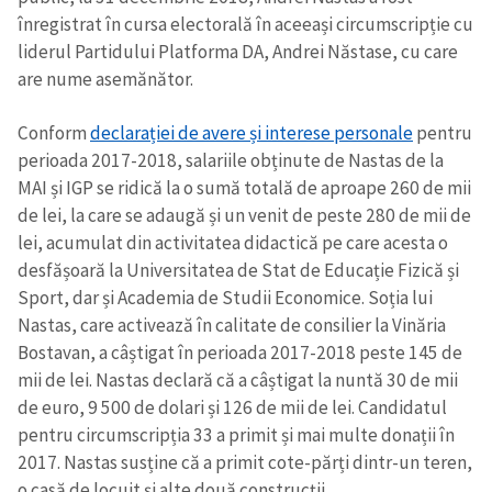
înregistrat în cursa electorală în aceeași circumscripție cu
liderul Partidului Platforma DA, Andrei Năstase, cu care
are nume asemănător.
Conform
declarației de avere și interese personale
pentru
perioada 2017-2018, salariile obținute de Nastas de la
MAI și IGP se ridică la o sumă totală de aproape 260 de mii
de lei, la care se adaugă și un venit de peste 280 de mii de
lei, acumulat din activitatea didactică pe care acesta o
desfășoară la Universitatea de Stat de Educație Fizică și
Sport, dar și Academia de Studii Economice. Soția lui
Nastas, care activează în calitate de consilier la Vinăria
Bostavan, a câștigat în perioada 2017-2018 peste 145 de
mii de lei. Nastas declară că a câștigat la nuntă 30 de mii
de euro, 9 500 de dolari și 126 de mii de lei. Candidatul
pentru circumscripția 33 a primit și mai multe donații în
2017. Nastas susține că a primit cote-părți dintr-un teren,
o casă de locuit și alte două construcții.