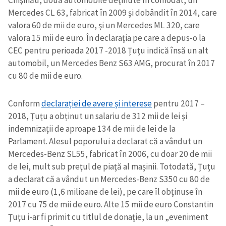
Mercedes CL 63, fabricat în 2009 şi dobândit în 2014, care
valora 60 de mii de euro, şi un Mercedes ML 320, care
valora 15 mii de euro. În declaraţia pe care a depus-o la
CEC pentru perioada 2017 -2018 Ţuţu indică însă un alt
automobil, un Mercedes Benz S63 AMG, procurat în 2017
cu 80 de mii de euro.
Conform
declarației de avere și interese
pentru 2017 –
2018, Țuțu a obținut un salariu de 312 mii de lei și
indemnizații de aproape 134 de mii de lei de la
Parlament. Alesul poporului a declarat că a vândut un
Mercedes-Benz SL55, fabricat în 2006, cu doar 20 de mii
de lei, mult sub preţul de piaţă al maşinii. Totodată, Ţuţu
a declarat că a vândut un Mercedes-Benz S350 cu 80 de
mii de euro (1,6 milioane de lei), pe care îl obţinuse în
2017 cu 75 de mii de euro. Alte 15 mii de euro Constantin
Ţuţu i-ar fi primit cu titlul de donaţie, la un „eveniment