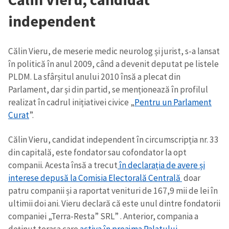
independent
Călin Vieru, de meserie medic neurolog și jurist, s-a lansat
în politică în anul 2009, când a devenit deputat pe listele
PLDM. La sfârșitul anului 2010 însă a plecat din
Parlament, dar și din partid, se menționează în profilul
realizat în cadrul inițiativei civice „
Pentru un Parlament
Curat
”.
Călin Vieru, candidat independent în circumscripția nr. 33
din capitală, este fondator sau cofondator la opt
companii. Acesta însă a trecut
în declarația de avere și
interese depusă la Comisia Electorală Centrală
doar
patru companii și a raportat venituri de 167,9 mii de lei în
ultimii doi ani. Vieru declară că este unul dintre fondatorii
companiei „Terra-Resta” SRL” . Anterior, compania a