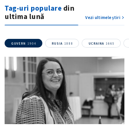
Tag-uri populare
din
ultima lună
Vezi ultimele știri
GUVERN
1904
RUSIA
1888
UCRAINA
1665