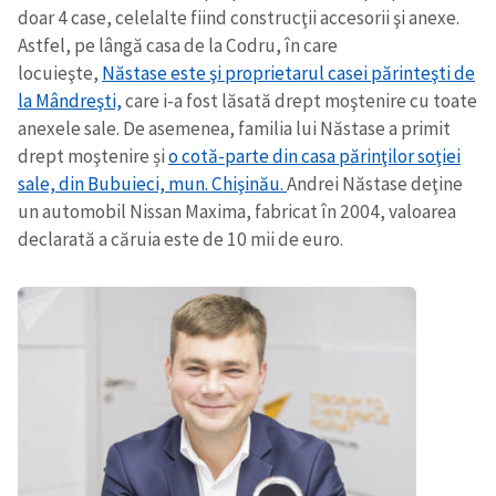
doar 4 case, celelalte fiind construcţii accesorii şi anexe.
Astfel, pe lângă casa de la Codru, în care
locuieşte,
Năstase este şi proprietarul casei părinteşti de
la Mândreşti,
care i-a fost lăsată drept moştenire cu toate
anexele sale. De asemenea, familia lui Năstase a primit
drept moştenire și
o cotă-parte din casa părinţilor soţiei
sale, din Bubuieci, mun. Chişinău.
Andrei Năstase deţine
un automobil Nissan Maxima, fabricat în 2004, valoarea
declarată a căruia este de 10 mii de euro.