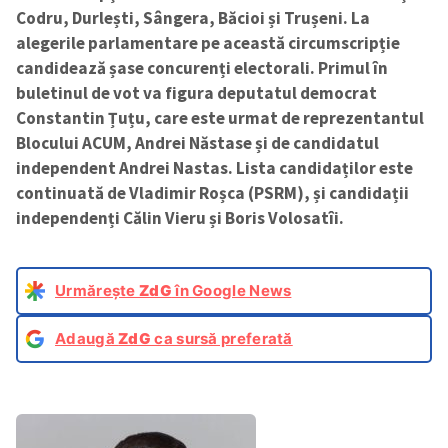
Codru, Durlești, Sângera, Băcioi și Trușeni. La
alegerile parlamentare pe această circumscripție
candidează șase concurenți electorali. Primul în
buletinul de vot va figura deputatul democrat
Constantin Țuțu, care este urmat de reprezentantul
Blocului ACUM, Andrei Năstase și de candidatul
independent Andrei Nastas. Lista candidaților este
continuată de Vladimir Roșca (PSRM), și candidații
independenți Călin Vieru și Boris Volosatîi.
Urmărește
ZdG
în Google News
Adaugă
ZdG
ca sursă preferată