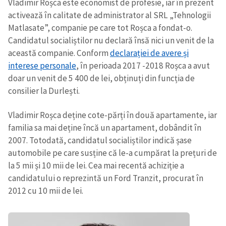
Vladimir Roșca este economist de profesie, iar în prezent
activează în calitate de administrator al SRL „Tehnologii
Matlasate”, companie pe care tot Roșca a fondat-o.
Candidatul socialiștilor nu declară însă nici un venit de la
această companie. Conform
declarației de avere și
interese personale
, în perioada 2017 -2018 Roșca a avut
doar un venit de 5 400 de lei, obținuți din funcția de
ȘTIREA MEA
consilier la Durlești.
Titlu știre
+ Adaugă titlu
Vladimir Roșca deține cote-părți în două apartamente, iar
familia sa mai deține încă un apartament, dobândit în
Fotografie
+ Încarcă imagine
2007. Totodată, candidatul socialiștilor indică șase
automobile pe care susține că le-a cumpărat la prețuri de
la 5 mii și 10 mii de lei. Cea mai recentă achiziție a
Link media
+ Link media
candidatului o reprezintă un Ford Tranzit, procurat în
2012 cu 10 mii de lei.
Mesajul știrei
+ Mesajul știrei