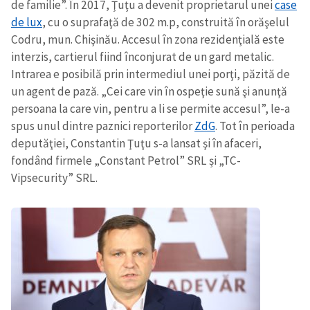
de familie”. În 2017, Ţuţu a devenit proprietarul unei
case
de lux
, cu o suprafaţă de 302 m.p, construită în orăşelul
Codru, mun. Chişinău. Accesul în zona rezidenţială este
interzis, cartierul fiind înconjurat de un gard metalic.
Intrarea e posibilă prin intermediul unei porţi, păzită de
un agent de pază. „Cei care vin în ospeţie sună şi anunţă
persoana la care vin, pentru a li se permite accesul”, le-a
spus unul dintre paznici reporterilor
ZdG
. Tot în perioada
deputăţiei, Constantin Ţuţu s-a lansat şi în afaceri,
fondând firmele „Constant Petrol” SRL și „TC-
Vipsecurity” SRL.