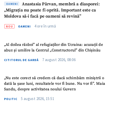
Anastasia Pârvan, membră a diasporei:
OAMENI
„Migrația nu poate fi oprită. Important este ca
Moldova să-i facă pe oameni să revină”
4 ore în urmă
NOU
OAMENI
„Al doilea război” al refugiaților din Ucraina: acuzații de
abuz și umilire la Centrul „Constructorul” din Chișinău
7 august 2026, 08:06
CITITORUL DE GARDĂ
„Nu este corect să credem că dacă schimbăm miniștrii o
dată la șase luni, rezultatele vor fi bune. Nu vor fi”. Maia
Sandu, despre activitatea noului Guvern
5 august 2026, 15:51
POLITIC