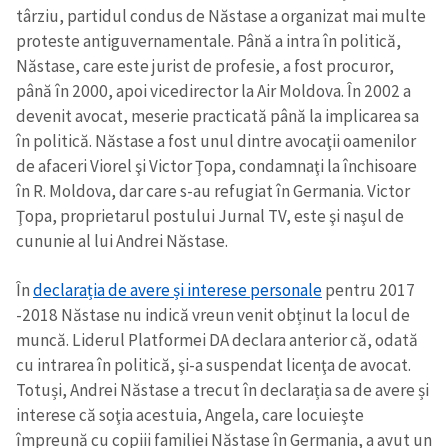
târziu, partidul condus de Năstase a organizat mai multe
proteste antiguvernamentale. Până a intra în politică,
Năstase, care este jurist de profesie, a fost procuror,
până în 2000, apoi vicedirector la Air Moldova. În 2002 a
devenit avocat, meserie practicată până la implicarea sa
în politică. Năstase a fost unul dintre avocaţii oamenilor
de afaceri Viorel şi Victor Ţopa, condamnaţi la închisoare
în R. Moldova, dar care s-au refugiat în Germania. Victor
Ţopa, proprietarul postului Jurnal TV, este şi naşul de
cununie al lui Andrei Năstase.
În
declarația de avere și interese personale
pentru 2017
-2018 Năstase nu indică vreun venit obținut la locul de
muncă. Liderul Platformei DA declara anterior că, odată
cu intrarea în politică, şi-a suspendat licenţa de avocat.
Trimite o informație
Despre ZdG
Totuși, Andrei Năstase a trecut în declarația sa de avere și
in English
на русском
interese că soţia acestuia, Angela, care locuieşte
împreună cu copiii familiei Năstase în Germania, a avut un