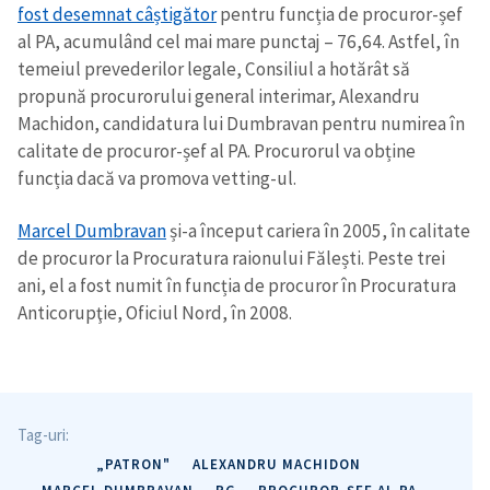
fost desemnat câștigător
pentru funcția de procuror-șef
al PA, acumulând cel mai mare punctaj – 76,64. Astfel, în
temeiul prevederilor legale, Consiliul a hotărât să
propună procurorului general interimar, Alexandru
Machidon, candidatura lui Dumbravan pentru numirea în
calitate de procuror-șef al PA. Procurorul va obține
funcția dacă va promova vetting-ul.
Marcel Dumbravan
și-a început cariera în 2005, în calitate
de procuror la Procuratura raionului Fălești. Peste trei
ani, el a fost numit în funcția de procuror în Procuratura
Anticorupţie, Oficiul Nord, în 2008.
Tag-uri:
„PATRON"
ALEXANDRU MACHIDON