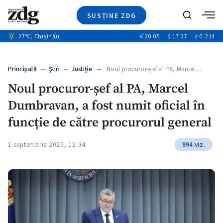
SUSȚINE ZDG
Caută
+1
27
°C
, Chișinău
€
20.05
$
17.37
₽
0.214
Ştiri
+8
+3
Investigatii
Banii tăi
+2
Principală
—
Ştiri
—
Justiție
— Noul procuror-șef al PA, Marcel…
Video
Noul procuror-șef al PA, Marcel
Special
Dumbravan, a fost numit oficial în
Blog
ZdGust
funcție de către procurorul general
1 septembrie 2025, 12:34
994 viz.