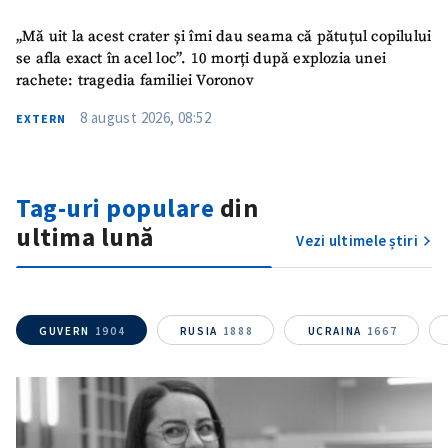
„Mă uit la acest crater și îmi dau seama că pătuțul copilului
se afla exact în acel loc”. 10 morți după explozia unei
rachete: tragedia familiei Voronov
8 august 2026, 08:52
EXTERN
ȘTIREA MEA
Tag-uri populare
din
ultima lună
Titlu știre
+ Adaugă titlu
Vezi ultimele știri
Fotografie
+ Încarcă imagine
GUVERN
1904
RUSIA
1888
UCRAINA
1667
Link media
+ Link media
Mesajul știrei
+ Mesajul știrei