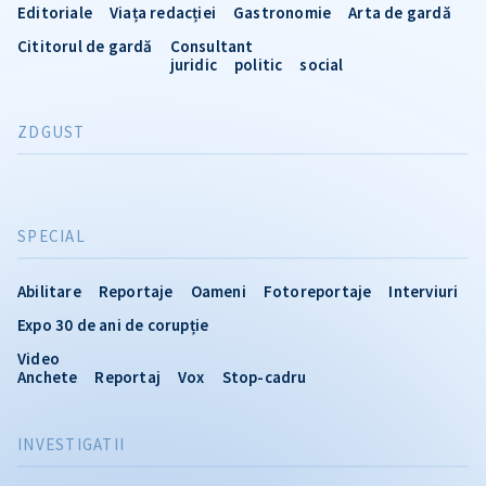
Editoriale
Viața redacției
Gastronomie
Arta de gardă
Cititorul de gardă
Consultant
juridic
politic
social
ZDGUST
SPECIAL
Abilitare
Reportaje
Oameni
Fotoreportaje
Interviuri
Expo 30 de ani de corupție
Video
Anchete
Reportaj
Vox
Stop-cadru
INVESTIGATII