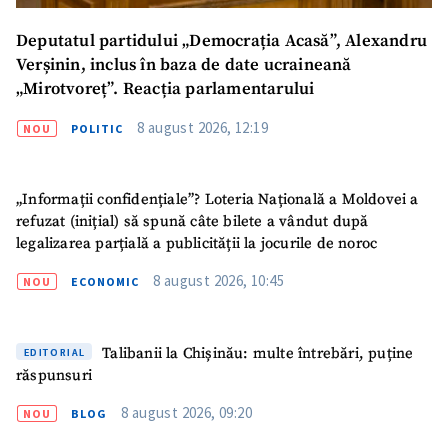
Deputatul partidului „Democrația Acasă”, Alexandru
Verșinin, inclus în baza de date ucraineană
„Mirotvoreț”. Reacția parlamentarului
8 august 2026, 12:19
NOU
POLITIC
„Informații confidențiale”? Loteria Națională a Moldovei a
refuzat (inițial) să spună câte bilete a vândut după
legalizarea parțială a publicității la jocurile de noroc
8 august 2026, 10:45
NOU
ECONOMIC
Talibanii la Chișinău: multe întrebări, puține
EDITORIAL
răspunsuri
8 august 2026, 09:20
NOU
BLOG