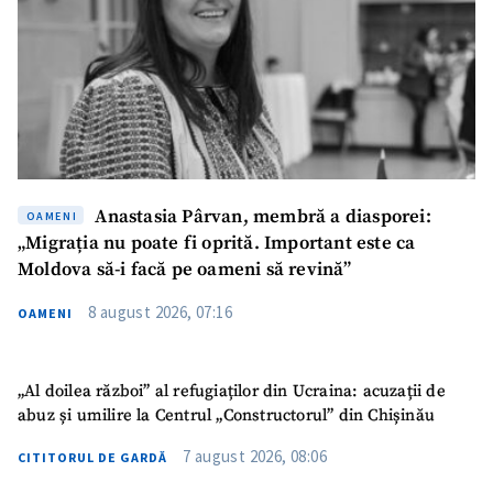
CONTACT SURSĂ
Sursă anonimă
Nume
+ Numele meu
Anastasia Pârvan, membră a diasporei:
OAMENI
Email
+ Emailul meu
„Migrația nu poate fi oprită. Important este ca
Moldova să-i facă pe oameni să revină”
Telefon
+ Telefon personal
8 august 2026, 07:16
OAMENI
Am citit și sunt de
acord cu
politica de
confidențialitate
.
„Al doilea război” al refugiaților din Ucraina: acuzații de
abuz și umilire la Centrul „Constructorul” din Chișinău
TRIMITE ȘTIREA
7 august 2026, 08:06
CITITORUL DE GARDĂ