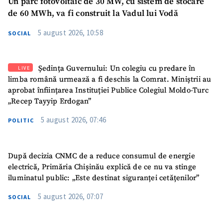
Un parc fotovoltaic de 30 MW, cu sistem de stocare
de 60 MWh, va fi construit la Vadul lui Vodă
5 august 2026, 10:58
SOCIAL
Ședința Guvernului: Un colegiu cu predare în
LIVE
limba română urmează a fi deschis la Comrat. Miniștrii au
aprobat înființarea Instituției Publice Colegiul Moldo-Turc
„Recep Tayyip Erdogan”
5 august 2026, 07:46
POLITIC
După decizia CNMC de a reduce consumul de energie
electrică, Primăria Chișinău explică de ce nu va stinge
iluminatul public: „Este destinat siguranței cetățenilor”
5 august 2026, 07:07
SOCIAL