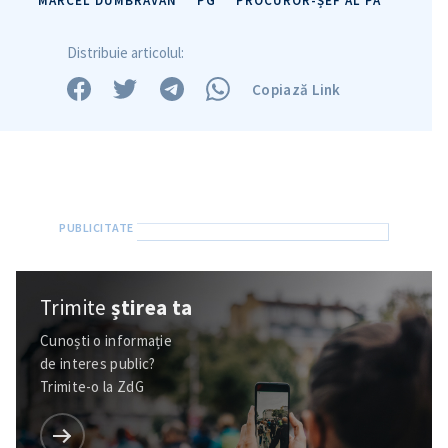
MARCEL DUMBRAVAN
PG
PROCUROR-ȘEF AL PA
Distribuie articolul:
Copiază Link
Trimite o informație
Despre ZdG
Trimite
știrea ta
in English
на русском
Cunoști o informație
de interes public?
Trimite-o la ZdG