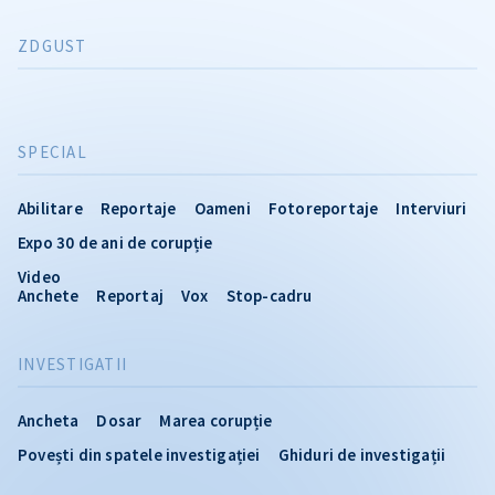
ZDGUST
SPECIAL
Abilitare
Reportaje
Oameni
Fotoreportaje
Interviuri
Expo 30 de ani de corupție
Video
Anchete
Reportaj
Vox
Stop-cadru
INVESTIGATII
Ancheta
Dosar
Marea corupție
Povești din spatele investigației
Ghiduri de investigații