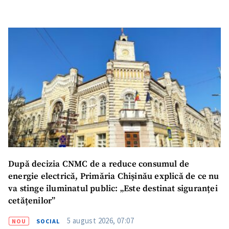
SUSȚINE
După decizia CNMC de a reduce consumul de
energie electrică, Primăria Chișinău explică de ce nu
va stinge iluminatul public: „Este destinat siguranței
cetățenilor”
5 august 2026, 07:07
NOU
SOCIAL