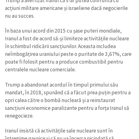
Trump a avertizat Iranul că s-ar putea confrunta cu
acțiuni militare americane și israeliene dacă negocierile
nu au succes.
În baza unui acord din 2015 cu șase puteri mondiale,
Iranul a fost de acord să-și limiteze activitățile nucleare
în schimbul ridicării sancțiunilor. Aceasta includea
neîmbogățirea uraniului peste o puritate de 3,67%, care
poate fi folosit pentru a produce combustibil pentru
centralele nucleare comerciale.
Trump a abandonat acordul în timpul primului său
mandat, în 2018, spunând că a făcut prea puțin pentru a
opri calea către o bombă nucleară și a reinstaurat
sancțiuni economice paralizante pentru a forța Iranul să
renegocieze.
Iranul insistă că activitățile sale nucleare sunt în
întregime pașnice și că nu va încerca niciodată să