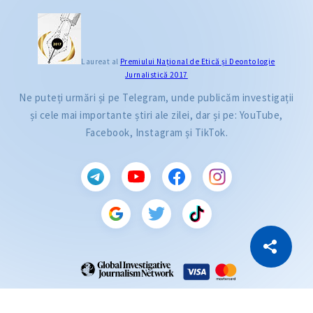
Laureat al
Premiului Naţional de Etică și Deontologie
Jurnalistică 2017
Ne puteți urmări și pe Telegram, unde publicăm investigații
și cele mai importante știri ale zilei, dar și pe: YouTube,
Facebook, Instagram și TikTok.
CITEȘTE
Citește articolul
Copiază Link
ZdG este membru al rețelei globale a jurnaliștilor de investigație (GIJN).