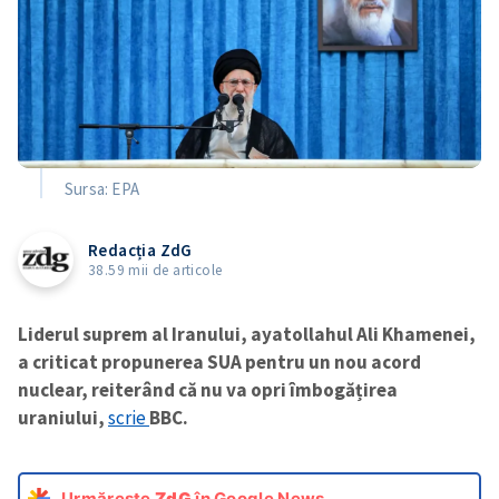
Sursa: EPA
Redacția ZdG
38.59 mii de articole
Liderul suprem al Iranului, ayatollahul Ali Khamenei,
a criticat propunerea SUA pentru un nou acord
nuclear, reiterând că nu va opri îmbogățirea
uraniului,
scrie
BBC.
Urmărește
ZdG
în Google News