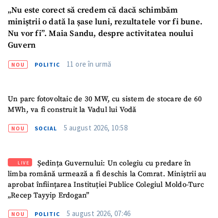
„Nu este corect să credem că dacă schimbăm
miniștrii o dată la șase luni, rezultatele vor fi bune.
Am citit și sunt de
acord cu
politica de
Nu vor fi”. Maia Sandu, despre activitatea noului
confidențialitate
.
Guvern
TRIMITE ȘTIREA
11 ore în urmă
NOU
POLITIC
Un parc fotovoltaic de 30 MW, cu sistem de stocare de 60
MWh, va fi construit la Vadul lui Vodă
5 august 2026, 10:58
NOU
SOCIAL
Ședința Guvernului: Un colegiu cu predare în
LIVE
limba română urmează a fi deschis la Comrat. Miniștrii au
aprobat înființarea Instituției Publice Colegiul Moldo-Turc
„Recep Tayyip Erdogan”
5 august 2026, 07:46
NOU
POLITIC