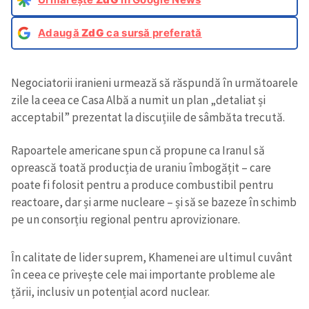
Adaugă
ZdG
ca sursă preferată
Negociatorii iranieni urmează să răspundă în următoarele
zile la ceea ce Casa Albă a numit un plan „detaliat și
acceptabil” prezentat la discuțiile de sâmbăta trecută.
Rapoartele americane spun că propune ca Iranul să
oprească toată producția de uraniu îmbogățit – care
poate fi folosit pentru a produce combustibil pentru
reactoare, dar și arme nucleare – și să se bazeze în schimb
pe un consorțiu regional pentru aprovizionare.
În calitate de lider suprem, Khamenei are ultimul cuvânt
în ceea ce privește cele mai importante probleme ale
țării, inclusiv un potențial acord nuclear.