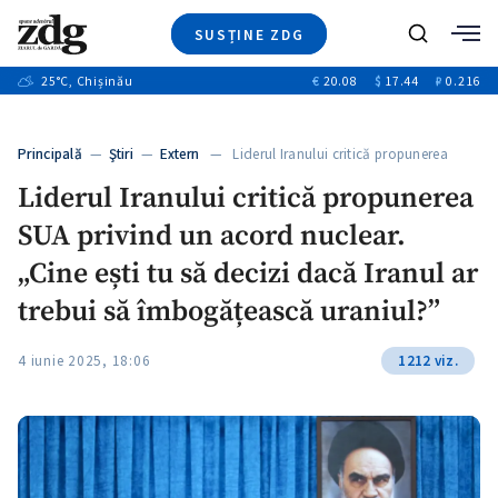
SUSȚINE ZDG
+8
Caută
+4
25
°C
, Chișinău
€
20.08
$
17.44
₽
0.216
Ştiri
+12
+1
+1
Investigatii
Banii tăi
+5
Principală
—
Ştiri
—
Extern
— Liderul Iranului critică propunerea
Video
SUA…
Liderul Iranului critică propunerea
Special
SUA privind un acord nuclear.
Blog
ZdGust
„Cine ești tu să decizi dacă Iranul ar
trebui să îmbogățească uraniul?”
4 iunie 2025, 18:06
1212 viz.