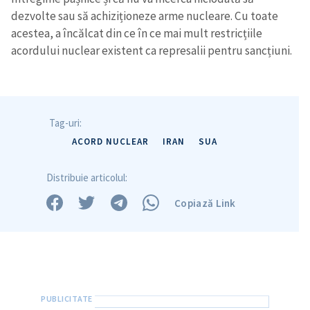
dezvolte sau să achiziționeze arme nucleare. Cu toate
acestea, a încălcat din ce în ce mai mult restricțiile
acordului nuclear existent ca represalii pentru sancțiuni.
Tag-uri:
ACORD NUCLEAR
IRAN
SUA
Distribuie articolul:
Copiază Link
Trimite o informație
Despre ZdG
in English
на русском