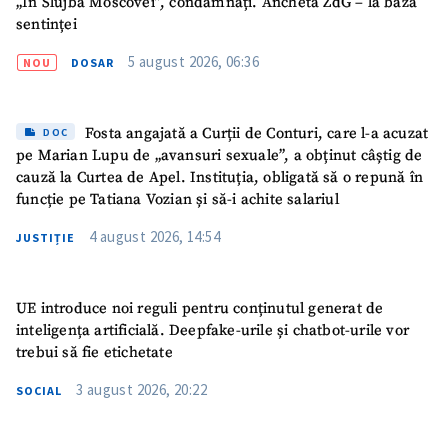
„În Slujba Moscovei”, condamnați. Ancheta ZdG – la baza
sentinței
5 august 2026, 06:36
NOU
DOSAR
Fosta angajată a Curții de Conturi, care l-a acuzat
DOC
pe Marian Lupu de „avansuri sexuale”, a obținut câștig de
cauză la Curtea de Apel. Instituția, obligată să o repună în
funcție pe Tatiana Vozian și să-i achite salariul
4 august 2026, 14:54
JUSTIȚIE
UE introduce noi reguli pentru conținutul generat de
inteligența artificială. Deepfake-urile și chatbot-urile vor
trebui să fie etichetate
ȘTIREA MEA
3 august 2026, 20:22
SOCIAL
Titlu știre
+ Adaugă titlu