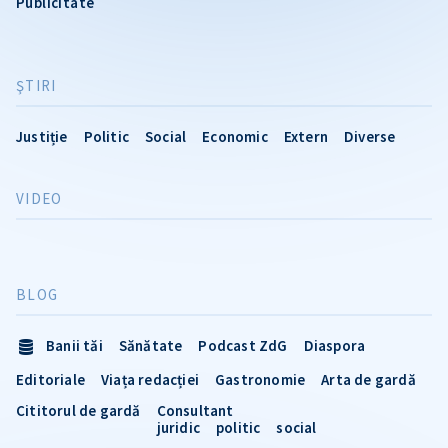
Publicitate
ŞTIRI
Justiție
Politic
Social
Economic
Extern
Diverse
VIDEO
BLOG
Banii tăi
Sănătate
Podcast ZdG
Diaspora
Editoriale
Viața redacției
Gastronomie
Arta de gardă
Cititorul de gardă
Consultant
juridic
politic
social