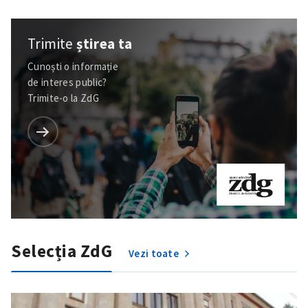
Trimite
știrea ta
Cunoști o informație
de interes public?
Trimite-o la ZdG
Selecția ZdG
Vezi toate