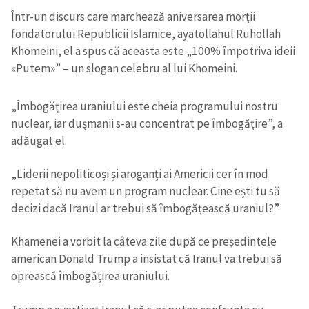
Într-un discurs care marchează aniversarea morții
fondatorului Republicii Islamice, ayatollahul Ruhollah
Khomeini, el a spus că aceasta este „100% împotriva ideii
«Putem»” – un slogan celebru al lui Khomeini.
„Îmbogățirea uraniului este cheia programului nostru
nuclear, iar dușmanii s-au concentrat pe îmbogățire”, a
adăugat el.
„Liderii nepoliticoși și aroganți ai Americii cer în mod
repetat să nu avem un program nuclear. Cine ești tu să
decizi dacă Iranul ar trebui să îmbogățească uraniul?”
Khamenei a vorbit la câteva zile după ce președintele
american Donald Trump a insistat că Iranul va trebui să
oprească îmbogățirea uraniului.