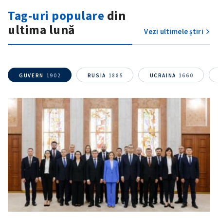
Tag-uri populare
din
Fotografie
+ Încarcă imagine
ultima lună
Vezi ultimele știri
Link media
+ Link media
GUVERN
1902
RUSIA
1885
UCRAINA
1660
Mesajul știrei
+ Mesajul știrei
CONTACT SURSĂ
Sursă anonimă
Nume
+ Numele meu
Email
+ Emailul meu
Telefon
+ Telefon personal