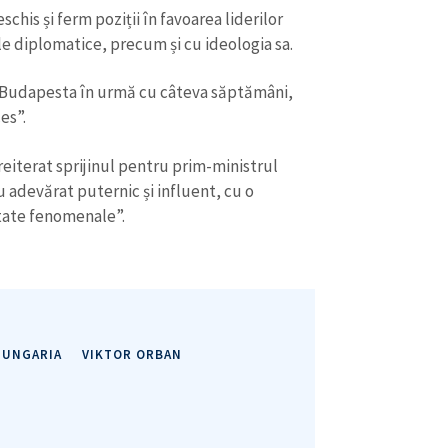
Telefon
+ Telefon pe
is și ferm poziții în favoarea liderilor
ale diplomatice, precum și cu ideologia sa.
Am citit și sunt de ac
+ Mesajul știrei
confidențialitate
.
t Budapesta în urmă cu câteva săptămâni,
es”.
TRIMITE ȘT
reiterat sprijinul pentru prim-ministrul
u adevărat puternic și influent, cu o
tate fenomenale”.
UNGARIA
VIKTOR ORBAN