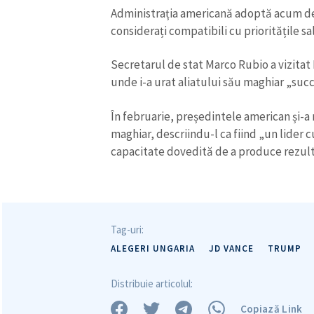
Administrația americană adoptă acum desch
considerați compatibili cu prioritățile s
Mesajul știrei
Secretarul de stat Marco Rubio a vizita
unde i-a urat aliatului său maghiar „succ
În februarie, președintele american și-a 
maghiar, descriindu-l ca fiind „un lider c
capacitate dovedită de a produce rezul
Tag-uri:
ALEGERI UNGARIA
JD VANCE
TRUMP
Distribuie articolul:
Copiază Link