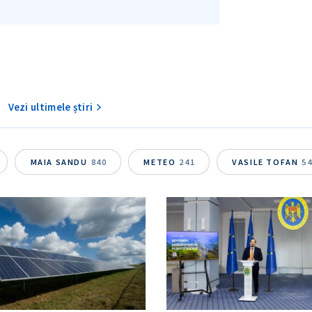
Vezi ultimele știri
MAIA SANDU
840
METEO
241
VASILE TOFAN
5