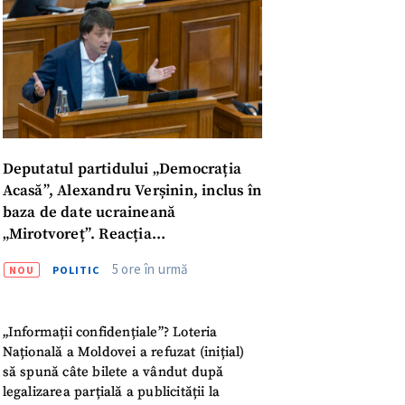
Deputatul partidului „Democrația
Acasă”, Alexandru Verșinin, inclus în
baza de date ucraineană
„Mirotvoreț”. Reacția
parlamentarului
5 ore în urmă
NOU
POLITIC
meu
„Informații confidențiale”? Loteria
Națională a Moldovei a refuzat (inițial)
meu
să spună câte bilete a vândut după
legalizarea parțială a publicității la