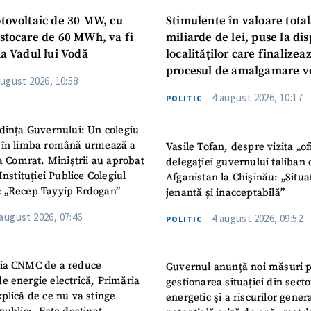
otovoltaic de 30 MW, cu
Stimulente în valoare total
 stocare de 60 MWh, va fi
miliarde de lei, puse la dis
la Vadul lui Vodă
localităților care finalizea
procesul de amalgamare v
august 2026, 10:58
4 august 2026, 10:17
POLITIC
dința Guvernului: Un colegiu
 în limba română urmează a
Vasile Tofan, despre vizita „of
la Comrat. Miniștrii au aprobat
delegației guvernului taliban 
Instituției Publice Colegiul
Afganistan la Chișinău: „Situa
 „Recep Tayyip Erdogan”
jenantă și inacceptabilă”
 august 2026, 07:46
4 august 2026, 09:52
POLITIC
ia CNMC de a reduce
Guvernul anunță noi măsuri 
e energie electrică, Primăria
gestionarea situației din secto
plică de ce nu va stinge
energetic și a riscurilor gener