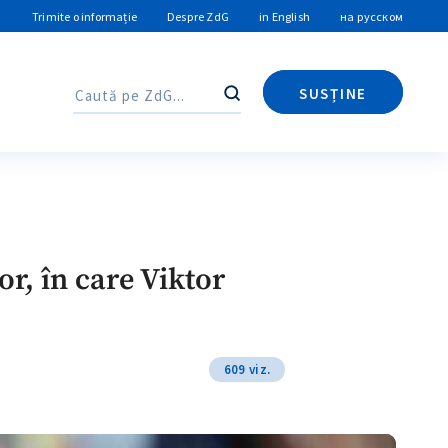
Trimite o informație
Despre ZdG
in English
на русском
SUSȚINE
Caută
Caută
or, în care Viktor
609 viz.