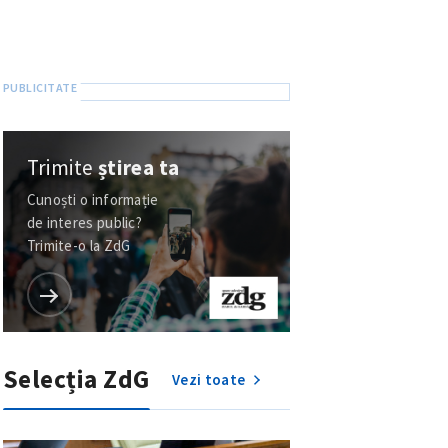
Trimite
știrea ta
Cunoști o informație
de interes public?
Trimite-o la ZdG
Selecția ZdG
Vezi toate