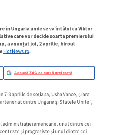
e în Ungaria unde se va întâlni cu Viktor
slative care vor decide soarta premierului
p, a anunțat joi, 2 aprilie, biroul
te
HotNews.ro
.
Adaugă
ZdG
ca sursă preferată
in 7-8 aprilie de soția sa, Usha Vance, și are
rteneriat dintre Ungaria și Statele Unite”,
l administrației americane, unul dintre cei
centriste și progresiste și unul dintre cei