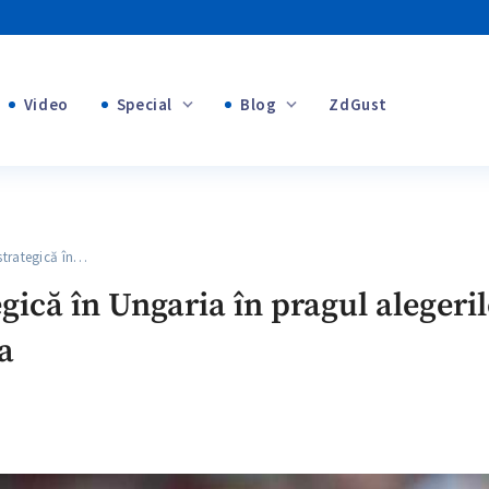
Video
Special
Blog
ZdGust
Banii tăi
+1
+1
trategică în…
+2
egică în Ungaria în pragul alegeril
+1
a