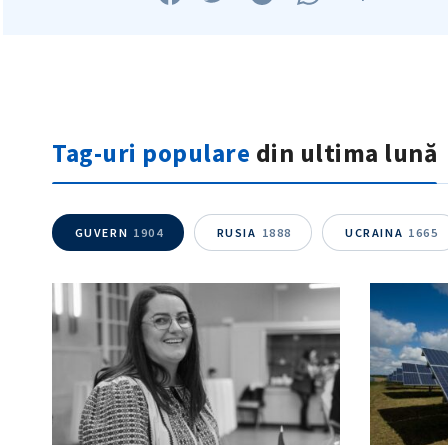
Tag-uri populare
din ultima lună
GUVERN
1904
RUSIA
1888
UCRAINA
1665