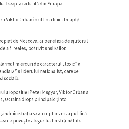
 de dreapta radicală din Europa.
ru Viktor Orbán în ultima linie dreaptă
propiat de Moscova, ar beneficia de ajutorul
e a fi reales, potrivit analiștilor.
alarmat miercuri de caracterul „toxic” al
iară” a liderului naționalist, care se
CONTACT SURSĂ
 socială.
Sursă anonimă
+ Adaugă titlu
derului opoziției Peter Magyar, Viktor Orban a
, Ucraina drept principale ținte.
Nume
+ Numele 
+ Încarcă imagine
și administrația sa au rupt rezerva publică
Email
+ Emailul 
ea ce privește alegerile din străinătate.
+ Link media