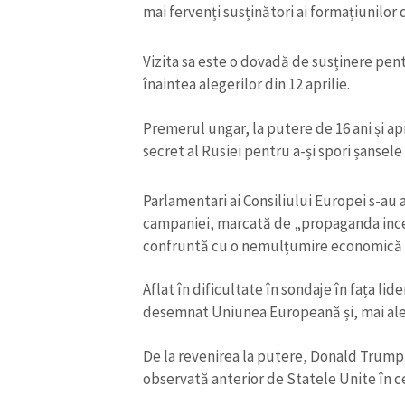
mai fervenți susținători ai formațiunilor
Vizita sa este o dovadă de susținere pent
înaintea alegerilor din 12 aprilie.
Premerul ungar, la putere de 16 ani și a
secret al Rusiei pentru a-și spori șansele d
Parlamentari ai Consiliului Europei s-au 
campaniei, marcată de „propaganda incend
ȘTIREA MEA
confruntă cu o nemulțumire economică și
Titlu știre
Aflat în dificultate în sondaje în fața li
desemnat Uniunea Europeană și, mai ales
Fotografie
De la revenirea la putere, Donald Trump 
observată anterior de Statele Unite în ce
Link media