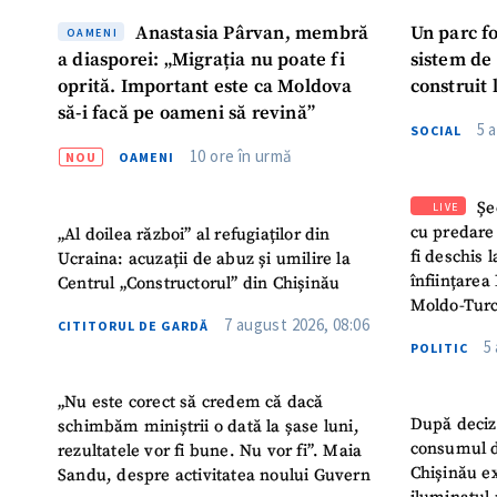
Anastasia Pârvan, membră
Un parc f
OAMENI
a diasporei: „Migrația nu poate fi
sistem de
oprită. Important este ca Moldova
construit 
să-i facă pe oameni să revină”
5 
SOCIAL
10 ore în urmă
NOU
OAMENI
Șe
LIVE
cu predare
„Al doilea război” al refugiaților din
fi deschis 
Ucraina: acuzații de abuz și umilire la
înființarea 
Centrul „Constructorul” din Chișinău
Moldo-Turc
7 august 2026, 08:06
CITITORUL DE GARDĂ
5
POLITIC
„Nu este corect să credem că dacă
După deciz
schimbăm miniștrii o dată la șase luni,
consumul d
rezultatele vor fi bune. Nu vor fi”. Maia
Chișinău ex
Sandu, despre activitatea noului Guvern