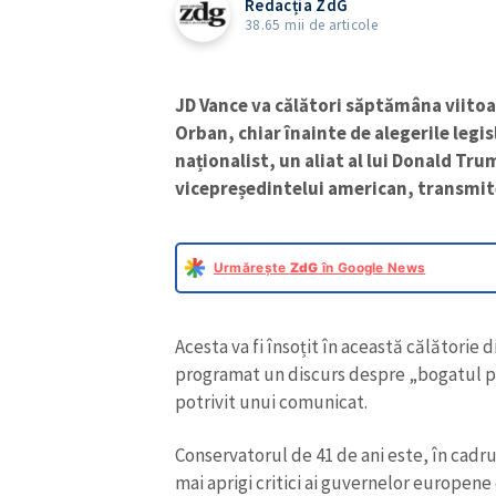
Redacția ZdG
38.65 mii de articole
JD Vance va călători săptămâna viitoar
Orban, chiar înainte de alegerile legi
naționalist, un aliat al lui Donald Trum
vicepreședintelui american, transmi
Urmărește
ZdG
în Google News
Acesta va fi însoțit în această călătorie d
programat un discurs despre „bogatul pa
potrivit unui comunicat.
Conservatorul de 41 de ani este, în cadru
mai aprigi critici ai guvernelor europene 