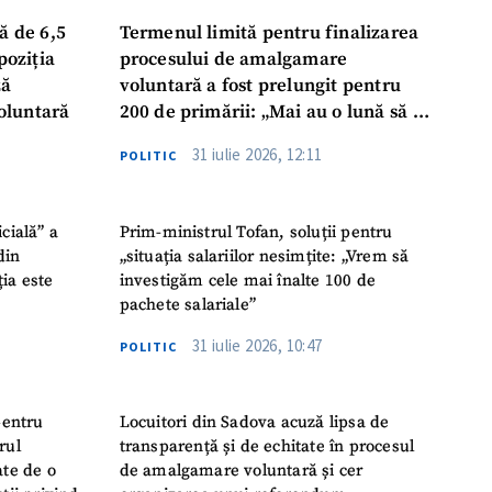
ă de 6,5
Termenul limită pentru finalizarea
poziția
procesului de amalgamare
ză
voluntară a fost prelungit pentru
oluntară
200 de primării: „Mai au o lună să se
așeze la masă, să ia o decizie finală”
31 iulie 2026, 12:11
POLITIC
icială” a
Prim-ministrul Tofan, soluții pentru
din
„situația salariilor nesimțite: „Vrem să
ția este
investigăm cele mai înalte 100 de
pachete salariale”
31 iulie 2026, 10:47
POLITIC
pentru
Locuitori din Sadova acuză lipsa de
rul
transparență și de echitate în procesul
ate de o
de amalgamare voluntară și cer