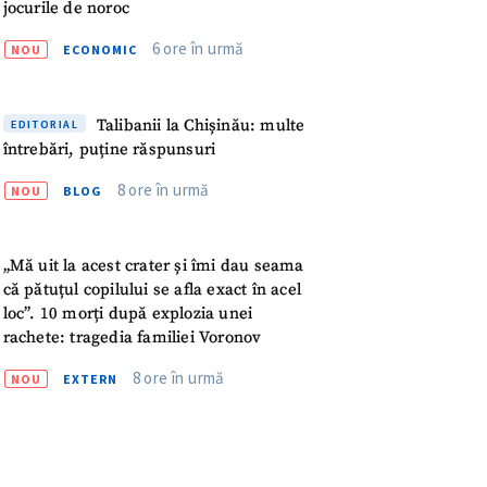
jocurile de noroc
rsonal
6 ore în urmă
NOU
ECONOMIC
ord cu
politica de
Talibanii la Chișinău: multe
EDITORIAL
IREA
întrebări, puține răspunsuri
8 ore în urmă
NOU
BLOG
„Mă uit la acest crater și îmi dau seama
că pătuțul copilului se afla exact în acel
loc”. 10 morți după explozia unei
rachete: tragedia familiei Voronov
8 ore în urmă
NOU
EXTERN