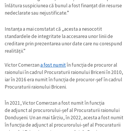
înlătura suspiciunea că bunul a fost finanțat din resurse
nedeclarate sau nejustificate.”
Instanța a mai constatat că „acesta a nesocotit
standardele de integritate la accesarea unor linii de
creditare prin prezentarea unor date care nu corespund
realității.”
Victor Comerzan
a fost numit
în funcția de procuror al
raionului în cadrul Procuraturii raionului Briceni în 2010,
iar în 2016 era numit în funcția de procuror-șef în cadrul
Procuraturii raionului Briceni.
În 2021, Victor Comerzan a fost numit în funcția
de adjunct al procurorului-șef al Procuraturii raionului
Dondușeni. Un an mai târziu, în 2022, acesta a fost numit
în funcția de adjunct al procurorului-șef al Procuraturii