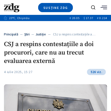
SUSȚINE ZDG
+4
Caută
+1
23
°C
, Chișinău
€
20.05
$
17.37
₽
0.214
Ştiri
+13
+10
Investigatii
Banii tăi
+3
Principală
—
Ştiri
—
Justiție
— CSJ a respins contestațiile a…
Video
CSJ a respins contestațiile a doi
Special
procurori, care nu au trecut
Blog
+1
ZdGust
evaluarea externă
4 iulie 2025, 15:27
526 viz.