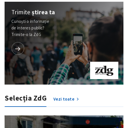
Trimite
știrea ta
Cunoști o informație
de interes public?
Trimite-o la ZdG
Selecția ZdG
Vezi toate