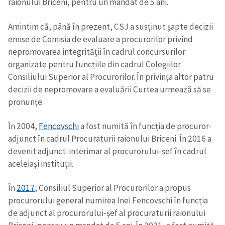
raionului Briceni, pentru un mandat de 5 ani.
Amintim că, până în prezent, CSJ a susținut șapte decizii
emise de Comisia de evaluare a procurorilor privind
nepromovarea integrității în cadrul concursurilor
organizate pentru funcțiile din cadrul Colegiilor
Consiliului Superior al Procurorilor. În privința altor patru
decizii de nepromovare a evaluării Curtea urmează să se
pronunțe.
În 2004,
Fencovschi
a fost numită în funcția de procuror-
adjunct în cadrul Procuraturii raionului Briceni. În 2016 a
devenit adjunct-interimar al procurorului-șef în cadrul
aceleiași instituții.
În
2017
, Consiliul Superior al Procurorilor a propus
procurorului general numirea Inei Fencovschi în funcția
de adjunct al procurorului-șef al procuraturii raionului