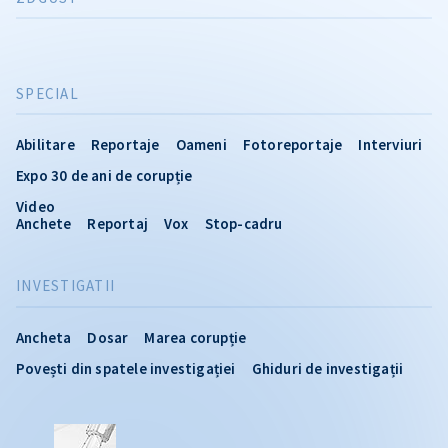
SPECIAL
Abilitare
Reportaje
Oameni
Fotoreportaje
Interviuri
Expo 30 de ani de corupție
Video
Anchete
Reportaj
Vox
Stop-cadru
INVESTIGATII
Ancheta
Dosar
Marea corupție
Povești din spatele investigației
Ghiduri de investigații