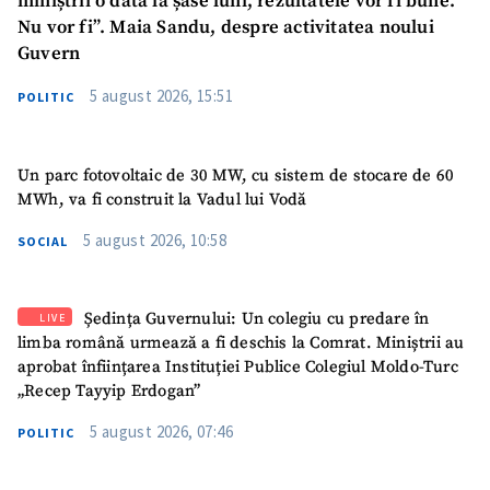
miniștrii o dată la șase luni, rezultatele vor fi bune.
Nu vor fi”. Maia Sandu, despre activitatea noului
Guvern
5 august 2026, 15:51
POLITIC
Un parc fotovoltaic de 30 MW, cu sistem de stocare de 60
MWh, va fi construit la Vadul lui Vodă
5 august 2026, 10:58
SOCIAL
Ședința Guvernului: Un colegiu cu predare în
LIVE
limba română urmează a fi deschis la Comrat. Miniștrii au
aprobat înființarea Instituției Publice Colegiul Moldo-Turc
„Recep Tayyip Erdogan”
SUSȚINE
5 august 2026, 07:46
POLITIC