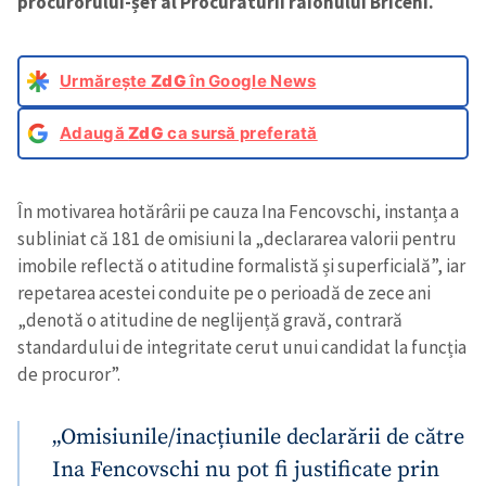
procurorului-șef al Procuraturii raionului Briceni.
Urmărește
ZdG
în Google News
Adaugă
ZdG
ca sursă preferată
În motivarea hotărârii pe cauza Ina Fencovschi, instanța a
subliniat că 181 de omisiuni la „declararea valorii pentru
imobile reflectă o atitudine formalistă și superficială”, iar
repetarea acestei conduite pe o perioadă de zece ani
„denotă o atitudine de neglijență gravă, contrară
standardului de integritate cerut unui candidat la funcția
de procuror”.
„Omisiunile/inacțiunile declarării de către
Ina Fencovschi nu pot fi justificate prin