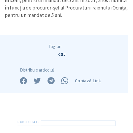
Briceni, pentru un mandat de 5 ani. În 2021, a fost numită
în funcția de procuror-șef al Procuraturii raionului Ocnița,
pentru un mandat de 5 ani.
Trimite o informație
Despre ZdG
in English
на русском
Tag-uri:
CSJ
Distribuie articolul:
Copiază Link