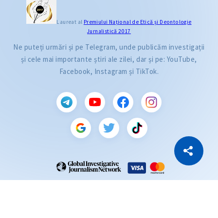
Laureat al
Premiului Naţional de Etică și Deontologie
Jurnalistică 2017
Ne puteți urmări și pe Telegram, unde publicăm investigații
și cele mai importante știri ale zilei, dar și pe: YouTube,
Facebook, Instagram și TikTok.
CITEȘTE
Citește articolul
Copiază Link
ZdG este membru al rețelei globale a jurnaliștilor de investigație (GIJN).
2004—2026 © Ziarul de Gardă.
Toate drepturile rezervate.