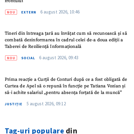
frontului
6 august 2026, 10:46
NOU
EXTERN
Tineri din întreaga țară au învățat cum să recunoască și să
ȘTIREA MEA
combată dezinformarea în cadrul celei de-a doua ediții a
Taberei de Reziliență Informațională
Titlu știre
+ Adaugă titlu
6 august 2026, 09:43
NOU
SOCIAL
Fotografie
+ Încarcă imagine
Prima reacție a Curții de Conturi după ce a fost obligată de
Curtea de Apel să o repună în funcție pe Tatiana Vozian și
Link media
+ Link media
să-i achite salariul „pentru absența forțată de la muncă”
5 august 2026, 09:12
JUSTIȚIE
Mesajul știrei
+ Mesajul știrei
Tag-uri populare
din