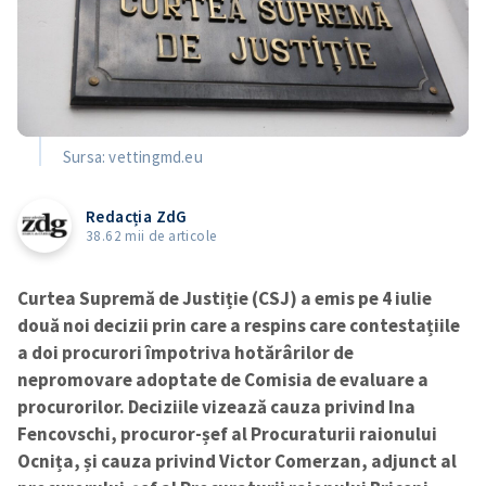
Sursa: vettingmd.eu
Redacția ZdG
38.62 mii de articole
Curtea Supremă de Justiție (CSJ) a emis pe 4 iulie
două noi decizii prin care a respins care contestațiile
a doi procurori împotriva hotărârilor de
nepromovare adoptate de Comisia de evaluare a
procurorilor. Deciziile vizează cauza privind Ina
Fencovschi, procuror-șef al Procuraturii raionului
Ocnița, și cauza privind Victor Comerzan, adjunct al