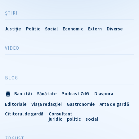
ŞTIRI
Justiție
Politic
Social
Economic
Extern
Diverse
VIDEO
BLOG
Banii tăi
Sănătate
Podcast ZdG
Diaspora
Editoriale
Viața redacției
Gastronomie
Arta de gardă
Cititorul de gardă
Consultant
juridic
politic
social
ZDGUST